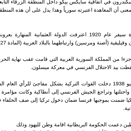
سكندرون في اتفاقية سايكس بيكو داخل المنطقة الزرقاء التابعة
عنى أن المعاهدة اعتبرته سورياً وهذا يدل على أن هذه المنط
في معاهدة سيفر عام 1920 اعترفت الدولة العثمانية المنهارة 
قيليقية (أضنة ومرسين) وارتباطهما بالبلاد العربية (المادة 27).
 جزءا من المملكة السورية العربية التي قامت عقب نهاية الحرب
طت بيد الاحتلال الفرنسي في معركة ميسلون.
في 15 يوليو 1938 دخلت القوات التركية بشكل مفاجئ للرأي العام
 واحتلتها وتراجع الجيش الفرنسي إلى أنطاكية وكانت مؤامرة
يا ضمنت بموجبها فرنسا ضمان دخول تركيا إلى صف الحلفاء 
نية.
 دعمت الحكومة البريطانية اقامة وطن لليهود وذلك