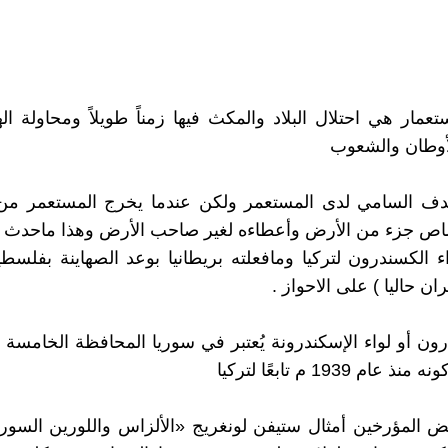
تعمار هي احتلال البلاد والمكث فيها زمناً طويلاً ومحاولة ال
أوطان والشعوب
هدف السامي لدى المستعمر ولكن عندما يخرج المستعمر م
صاص جزء من الأرض وأعطاءه لغير صاحب الأرض وهذا ماحدث 
ء الكسندرون لتركيا ومافعلته بريطانيا بوعد الصهاينة بفلسط
ان حاليا ) على الاحواز .
رون أو لواء الإسكندرونة يُعتبر في سوريا المحافظة الخامس
ام 1939 م تابعًا لتركيا
 المؤرخين أمثال ستيفن لونغريج «الألزاس واللورين السور