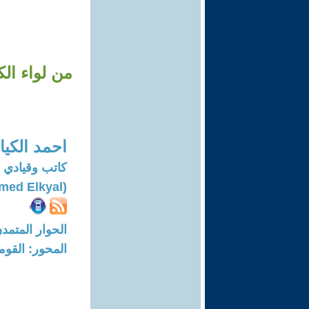
من لواء ال
احمد الكيا
كاتب وقيادي 
(Ahmed Elkyal)
الحوار المتمدن-العدد: 8085 - 24
المحور: القوم