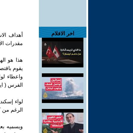
اخر الافلام
أهداف الاس
مقدرات ال
هذا هو ال
يقوم باقت
واعطاء لوا
الفرس ( اير
لواء إسكند
الرغم من كونه منذ ع
ويسميه بعض