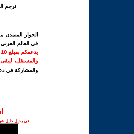
ترجم ال
الحوار المتمدن م
في العالم العربي
ب
والمستقل، ليبقى ص
والمشاركة في دع
ا‫
في رحيل جليل شهبا