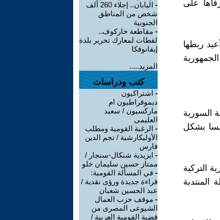
فأها على
-
اليابان.. إجلاء 260 ألف
شخص من المناطق
الجنوبية
-
مقاطعة خاركوف..
لقطات لمعارك تحرير بلدة
عيد ربطها
إيفانوفكا
لاق الجمهورية
المزيد.....
كتب ودراسات
-
اشتراكيون
ديموقراطيون ام
ماركسيون / سعيد
ية السورية
العليمى
م التالي 1939 انسحبت فرنسا بشكل
-
الرغبة القومية ومطلب
الأوليكارشية / نجم الدين
فارس
-
ايزيدية شنكال-سنجار /
ممتاز حسين سليمان خلو
ة التركية
-
في المسألة القومية:
 المنتدبة
قراءة جديدة ورؤى نقدية /
عبد الحسين شعبان
-
موقف حزب العمال
الشيوعى المصرى من
قضية القومية العربية /