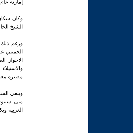
إمارته عام 1925.
الشيخ الخاق
ورغم ذلك 
الخميني عل
الاحواز ال
والاستيلا
مصيره معد
ويبقى الس
متى ستتوق
العربية ويك