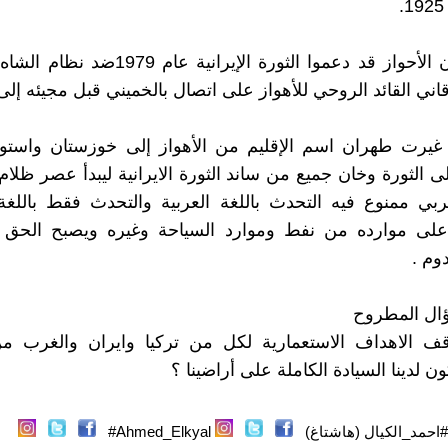
وكان سكان الأحواز قد دعموا الثورة الإيرانية ع
اني القائد الروحي للأهواز على اتصال بالخميني قبل مجيئه إلى 
غيرت طهران اسم الإقليم من الأهواز إلى خوزستان واستول
ى الثورة وخان جميع من ساند الثورة الايرانية ليبدأ عصر ظلام
عربي ممنوع فيه التحدث باللغة العربية والتحدث فقط باللغة
ء على موارده من نفط وموارد السياحة وغيره ويصبح الحق 
وم .
ؤال المطروح
ف الاهداف الاستعمارية لكل من تركيا وايران والغرب من
ون لدينا السيادة الكاملة على أراضينا ؟
#احمد_الكيال (هاشتاغ)
Ahmed_Elkyal#