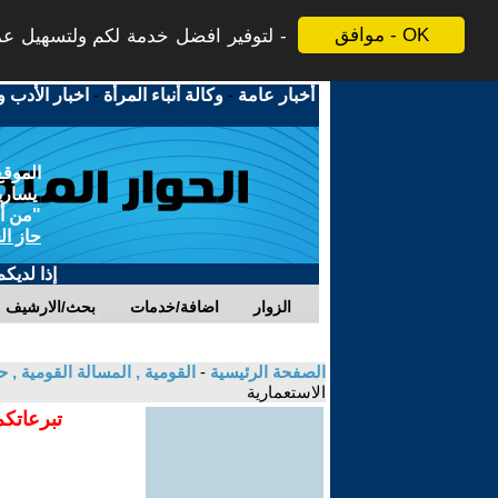
موافق - OK
لتوفير افضل خدمة لكم ولتسهيل عملي
أخبار عامة
-
وكالة أنباء المرأة
-
اخبار الأدب و
الموقع
يسارية
"من أج
حاز ال
إذا لديك
الزوار
اضافة/خدمات
بحث/الارشيف
الصفحة الرئيسية
-
القومية , المسالة القومية , 
الاستعمارية
تبرعاتكم