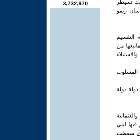
انت تسيطر
3,732,970
سان ريمو
لمتحدة خطة التقسيم
اتبعها من
الاستيلاء
ي المسلوب
دولة دولة
لعثمانية
فيها لبني
لذي سقطت