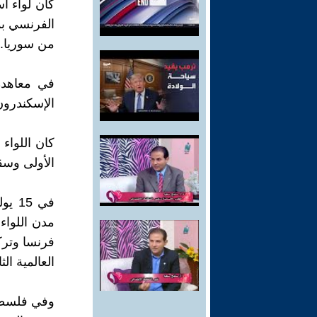
كان لواء ا
الفرنسي بم
من سوريا.
الإسكندرون و
كان اللواء
الأولى وسق
مدن اللواء
فرنسا وترك
العالمية الثا
وفي فلسطين