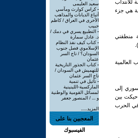
 للانتداب
سعيد العليمى
-
كراس كوارث ومآسي
قة هي جزء
أتباع الديانات والمذاهب
الأخرى في العراق / كاظم
حبيب
-
التطبيع يسري في دمك /
بعروبة منطقتي
د. عادل سمارة
-
كتاب كيف نفذ النظام
الإسلاموي فصل جنوب
السودان؟ / تاج السر
عثمان
 العالمية
-
كتاب الجذور التاريخية
للتهميش في السودان /
تاج السر عثمان
-
تأثيل في تنمية
الماركسية-اللينينية
 السوري إلى
لمسائل القومية والوطنية
 حيكت بين
و ... / المنصور جعفر
في الحرب
المزيد.....
المعجبين بنا على
الفيسبوك