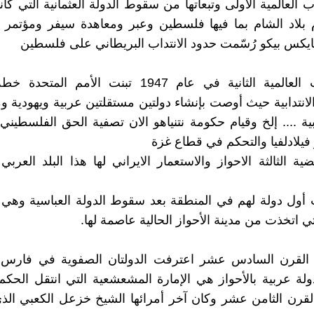
العالمية الأولى وتبعاتها من سقوط الدولة العثمانية التي ك
بلاد الشام بما فيها فلسطين وعبر ومعاهدة سيفر ومؤتمر 
ايكس بيكو رُسّمت حدود الانتداب البريطاني على فلسطين
بعد الحرب العالمية الثانية في عام 1947 تبنت الأمم ا
انتدابية حيث أوصت بإنشاء دولتين مستقلتين عربية ويهودية وم
 .... إلخ وقيام حكومة نتنياهو الان تصفية الحق الفلسطيني و
يلادلفيا والتحكم في قطاع غزة
ية الثالثة الاحواز والاستعمار الايراني لها هذا البلد العرب
 أول دولة لهم في المنطقة بعد سقوط الدولة العباسية وهي 
ي اتخذت من مدينة الأحواز الحالية عاصمة لها.
 القرن السادس عشر اعترفت الدولتان الصفوية في فارس وا
ولة عربية بالأحواز هي الإمارة المشعشعية التي انتقل الحكم 
قرن الثامن عشر وكان آخر أمرائها الشيخ خزعل الكعبي ا