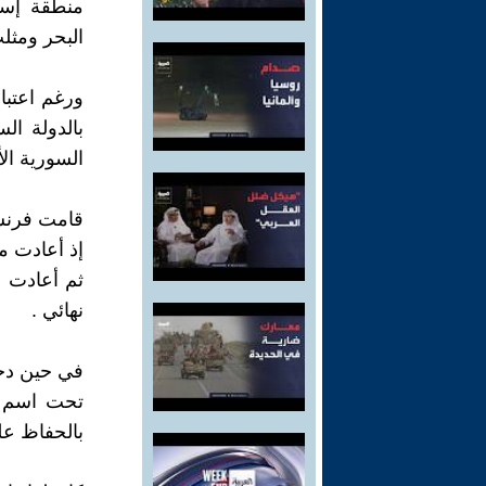
منطقة إسك
البحر ومثل
ورغم اعتبا
السورية الأول
قامت فرنس
إذ أعادت من
نهائي .
في حين دخل
تحت اسم "ه
بالحفاظ عل