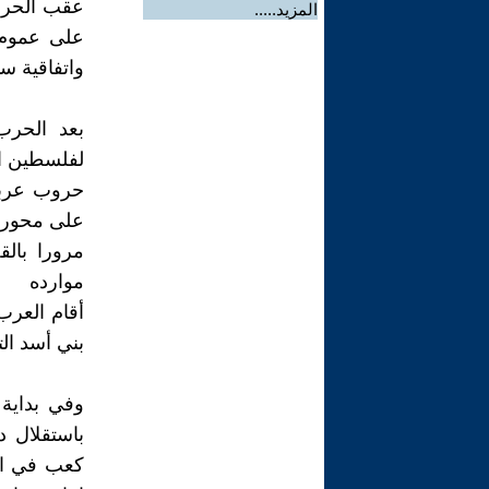
عقب الحرب 
المزيد.....
على عموم 
واتفاقية س
لفلسطين ال
حروب عربية
على محور ف
مرورا بالقض
موارده
أقام العرب
بني أسد الت
وفي بداية
باستقلال د
كعب في ال