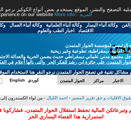
ة التصفح والنشر، الموقع يستخدم بعض أنواع الكوكيز نرجو النق
More info - المزيد
experience on our website
الفن
-
وكالة أنباء اليسار
-
وكالة أنباء العلمانية
-
وكالة أنباء العمال
-
وكا
الاقتصاد
-
اخبار الطب والعلوم
 الرئيسي لمؤسسة الحوار المتمدن
، علمانية، ديمقراطية، تطوعية وغير ربحية
ل مجتمع مدني علماني ديمقراطي حديث يضمن الحرية والعدالة الاجتم
حوار المتمدن على جائزة ابن رشد للفكر الحر والتى نالها أعلام في الفك
م مشاكل تقنية في تصفح الحوار المتمدن نرجو النقر هنا لاستخدام الموقع
كوردي
English
الاخبار
مراكز
الحوار المتمدن
حقوق الاقليات و حق تقرير المصير
-
احمد الكيال
- من لواء الكسندرون إلى
 وتبرعاتكن المالية تحفظ استقلال الحوار المتمدن، فشاركونا 
استمرارية هذا الفضاء اليساري الحر