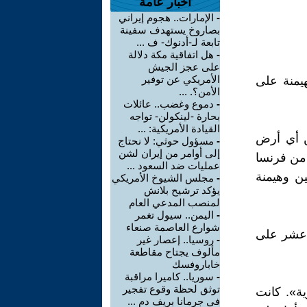
أخبار عامة
-
الإمارات.. هجوم إيراني
بصاروخ يستهدف سفينة
تابعة لـ-أدنوك- ف ...
-
هل اتفاقية مكة دلالة
على عجز الجيش
الأمريكي عن توفير
هيمنة على
الأمن؟. ...
-
دموع وغضب.. عائلات
بحارة -لينكولن- تواجه
القيادة الأمريكية: ...
ن أي أرض
-
مسؤول حوثي: لا نحتاج
إلى أوامر من إيران لشن
من فرنسا
عمليات ضد السعود ...
ين وهيمنة
-
مجلس الشيوخ الأمريكي
يؤكد ترشيح بلانش
لمنصب المدعي العام
-
اليمن.. سيول تغمر
شوارع العاصمة صنعاء
ة عشر على
-
روسيا.. إعصار غير
مألوف يجتاح مقاطعة
خاباروفسك
-
سوريا.. كاميرا مراقبة
توثق لحظة وقوع تفجير
ية». كانت
في جرمانا بريف دم ...