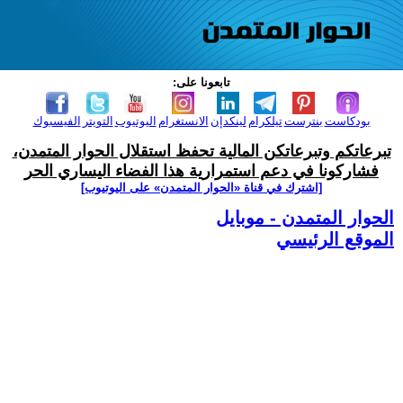
تابعونا على:
بودكاست
بنترست
تيلكرام
لينكدإن
الانستغرام
اليوتيوب
التويتر
الفيسبوك
تبرعاتكم وتبرعاتكن المالية تحفظ استقلال الحوار المتمدن،
فشاركونا في دعم استمرارية هذا الفضاء اليساري الحر
[اشترك في قناة ‫«الحوار المتمدن» على اليوتيوب]
الحوار المتمدن - موبايل
الموقع الرئيسي