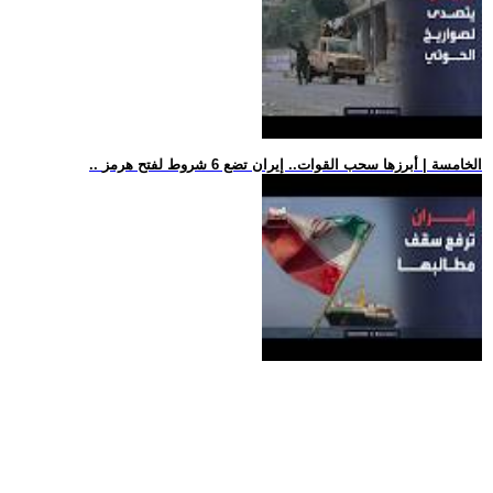
.. الخامسة | أبرزها سحب القوات.. إيران تضع 6 شروط لفتح هرمز