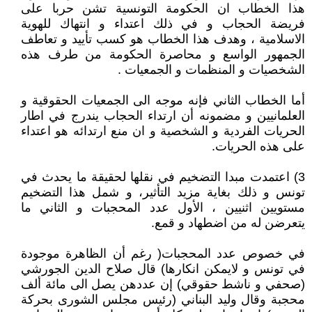
هذا الخطاب ان الحكومة التونسية تشن حربا على
فريضة الحجاب و في ذلك اعتداء و انتهاك للهوية
الاسلامية ، وهدف هذا الخطاب هو كسب تأييد و تعاطف
الجمهور الواسع و محاصرة الحكومة من طرف هذه
الشخصيات و المنظمات و الجمعيات .
أما الخطاب الثاني فإنه موجه الى الجمعيات الحقوقية و
العلمانيين و مضمونه أن ارتداء الحجاب يندرج في اطار
الحريات الفردية و الشخصية و ان منع ارتدائه هو اعتداء
على هذه الحريات.
3) اعتمدت مبدا التضخيم في نقلها لحقيقة ما يحدث في
تونس و ذلك بغاية مزيد التأثير، و شمل هذا التضخيم
مستويين اثنيين ، الأول عدد المحجبات و الثاني ما
يتعرضن له من اضطهاد و قمع.
في خصوص عدد المحجبات( رغم أن الظاهرة موجودة
في تونس و لايمكن انكارها) قال صلاح الدين الجورشي
(صحفي و ناشط حقوقي) إن عددهن يصل الى مائة ألف
محجبة وقال وليد البناني (رئيس مجلس الشورى بحركة