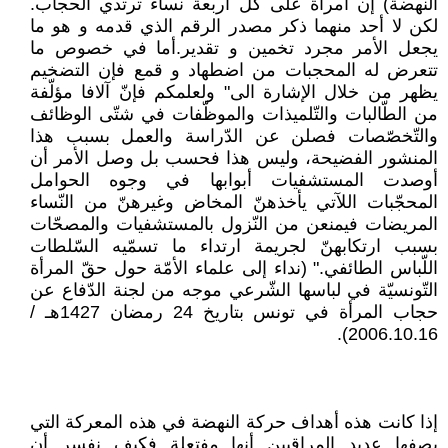
النهضة) إن امراة على كل أربعة نساء ترتدي الحجاب.
لكن لا أحد منهما ذكر مصدر الرقم الذي قدمه و هو ما
يجعل الأمر مجرد تخمين و تقدير.أما في خصوص ما
تتعرض له المحجبات من اضطهاد و قمع فإن التضخيم
يظهر من خلال الإشارة الى" ولعلمكم فإنّ آلافا مؤلّفة
من الطّالبات والتّلميذات والموظّفات في شتّى الوظائف
والتّخصّصات فصلن عن الدّراسة والعمل بسبب هذا
المنشور الفضيحة، وليس هذا فحسب بل وصل الأمر أن
أوصدت المستشفيات أبوابها في وجوه الحوامل
المحجّبات اللآتي يأخذهنّ المخاض وغيرهنّ من النّساء
المريضات فيمنعن من النّزول بالمستشفيات والمصحّات
بسبب ارتكابهنّ لجريمة ارتداء ما تسمّيه السّلطات
اللّباس الطائفي." (نداء إلى علماء الأمّة حول حقّ المرأة
التّونسيّة في لباسها الشّرعي موجه من لجنة الدّفاع عن
حجاب المرأة في تونس بتاريخ 24 رمضان 1427هـ /
2006.10.16).
إذا كانت هذه أهداف حركة النهضة في هذه المعركة التي
يصفها عديد المراقبين أنها مفتعلة فكيف نفسر أن