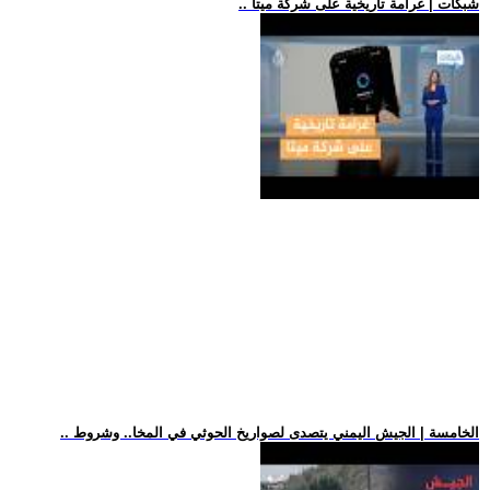
.. شبكات | غرامة تاريخية على شركة ميتا
.. الخامسة | الجيش اليمني يتصدى لصواريخ الحوثي في المخا.. وشروط