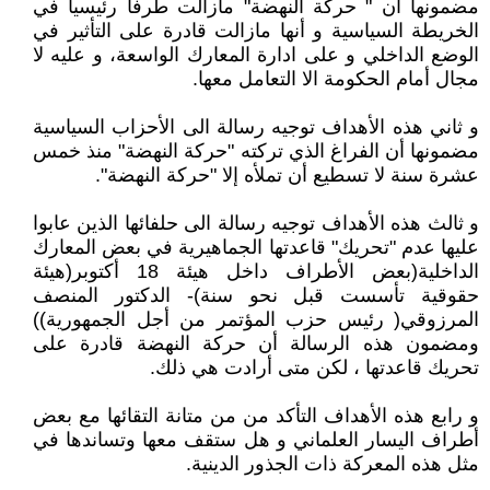
مضمونها أن " حركة النهضة" مازالت طرفا رئيسيا في
الخريطة السياسية و أنها مازالت قادرة على التأثير في
الوضع الداخلي و على ادارة المعارك الواسعة، و عليه لا
مجال أمام الحكومة الا التعامل معها.
و ثاني هذه الأهداف توجيه رسالة الى الأحزاب السياسية
مضمونها أن الفراغ الذي تركته "حركة النهضة" منذ خمس
عشرة سنة لا تسطيع أن تملأه إلا "حركة النهضة".
و ثالث هذه الأهداف توجيه رسالة الى حلفائها الذين عابوا
عليها عدم "تحريك" قاعدتها الجماهيرية في بعض المعارك
الداخلية(بعض الأطراف داخل هيئة 18 أكتوبر(هيئة
حقوقية تأسست قبل نحو سنة)- الدكتور المنصف
المرزوقي( رئيس حزب المؤتمر من أجل الجمهورية))
ومضمون هذه الرسالة أن حركة النهضة قادرة على
تحريك قاعدتها ، لكن متى أرادت هي ذلك.
و رابع هذه الأهداف التأكد من من متانة التقائها مع بعض
أطراف اليسار العلماني و هل ستقف معها وتساندها في
مثل هذه المعركة ذات الجذور الدينية.