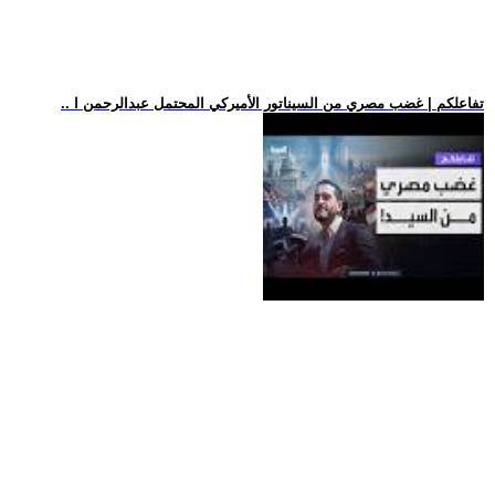
.. تفاعلكم | غضب مصري من السيناتور الأميركي المحتمل عبدالرحمن ا