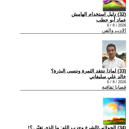
(32) دليل استخدام الهامش
عماد أبو حطب
2026 / 8 / 6
الادب والفن
(33) لماذا ننتقد الثمرة وننسى البذرة؟
خالد علي سليفاني
2026 / 8 / 6
قضايا ثقافية
(34) الجولاني/الشرع وحزب الله: ما الذي تغيّر..؟!