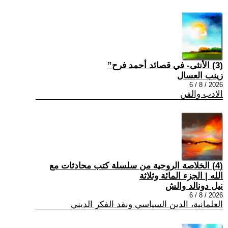
(3) الأنثى- في قصائد أحمد فرح”
زينب العسال
2026 / 8 / 6
الادب والفن
(4) الخلاصة الروحية من سلسلة كتب محادثات مع
الله | الجزء المائة وثلاثة
نيل دونالد والش
2026 / 8 / 6
العلمانية، الدين السياسي ونقد الفكر الديني