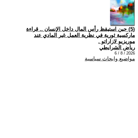
(5) حين استيقظ رأس المال داخل الإنسان .. قراءة
ماركسية ثورية في نظرية العمل غير المادي عند
موريزيو لازاراتو .
رياض الشرايطي
2026 / 8 / 6
مواضيع وابحاث سياسية