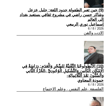
(9) حين تعبر الطفولة حدود اللغة: جليل خزعل
وشاكر حسن راضي في مشروع ثقافي يستعيد بغداد
إلى العالم
إسماعيل نوري الربيعي
2026 / 8 / 6
الادب والفن
(10) الْأَنْطُولُوجْيَا التِّقْنِيَّةُ لِلسِّحْرِ وَالْعَدَمِ: دِرَاسَةٌ فِي
الْإِمْكَانِ الْكَامِنِ وَالتَّشْكِيلِ الْوُجُودِيِّ -الجُزْءُ الثَّانِي
وَالسِّتُّونَ بَعْدَ الثَّلَاثِمِائَةِ-
حمودة المعناوي
2026 / 8 / 6
الفلسفة ,علم النفس , وعلم الاجتماع