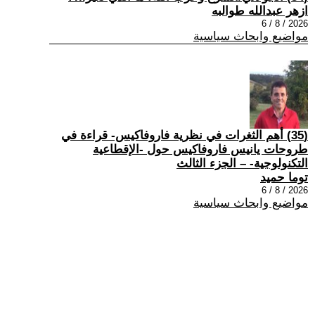
ازهر عبدالله طوالبه
2026 / 8 / 6
مواضيع وابحاث سياسية
(35) أهم الثغرات في نظرية فاروفاكيس- قراءة في
طروحات يانيس فاروفاكيس حول -الإقطاعية
التكنولوجية- – الجزء الثالث
توما حميد
2026 / 8 / 6
مواضيع وابحاث سياسية