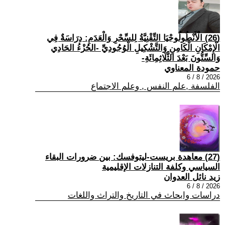
(26) الْأَنْطُولُوجْيَا التِّقْنِيَّةُ لِلسِّحْرِ وَالْعَدَمِ: دِرَاسَةٌ فِي
الْإِمْكَانِ الْكَامِنِ وَالتَّشْكِيلِ الْوُجُودِيِّ -الجُزْءُ الحَادِي
وَالسِّتُّونَ بَعْدَ الثَّلَاثِمِائَةِ-
حمودة المعناوي
2026 / 8 / 6
الفلسفة ,علم النفس , وعلم الاجتماع
(27) معاهدة بريست-ليتوفسك: بين ضرورات البقاء
السياسي وكلفة التنازلات الإقليمية
زيد نائل العدوان
2026 / 8 / 6
دراسات وابحاث في التاريخ والتراث واللغات