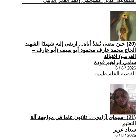
العلمانية، الدين السياسي ونقد الفكر الديني
(20) حينَ مضى يُنقذُ أباه... ارتقى إليه شهيدًا الشهيد
الحاج محمد عارف محمود أبو سيف (أبو عارف –
الغريب) اغتيالة
سامي ابراهيم فودة
2026 / 8 / 6
القضية الفلسطينية
(21) -سيمای آزادي-... ثلاثون عاما في مواجهة آلة
التعتيم
سعاد عزيز
2026 / 8 / 6