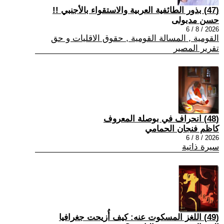
(47) بذور الطائفية العربية والاستقواء بالأجنبي !!
حسن مدبولى
2026 / 8 / 6
القومية , المسالة القومية , حقوق الاقليات و حق
تقرير المصير
(48) انحراف في بوصلة المعروف
كاظم فنجان الحمامي
2026 / 8 / 6
سيرة ذاتية
(49) اللغز المسكوت عنه: كيف أُزيحت جغرافيا