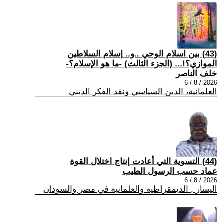
(43) بين اسلام الوحي ..و.. إسلام السلاطين
الموازي؟!... (الجزء الثالث) -ما هو الإسلام؟-
خلف الناصر
2026 / 8 / 6
العلمانية، الدين السياسي ونقد الفكر الديني
(44) التسوية التي أعادت إنتاج اختلال القوة
عماد حسب الرسول الطيب
2026 / 8 / 6
اليسار , الديمقراطية والعلمانية في مصر والسودان