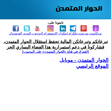
تابعونا على:
بودكاست
بنترست
تيلكرام
لينكدإن
الانستغرام
اليوتيوب
التويتر
الفيسبوك
تبرعاتكم وتبرعاتكن المالية تحفظ استقلال الحوار المتمدن،
فشاركونا في دعم استمرارية هذا الفضاء اليساري الحر
[اشترك في قناة ‫«الحوار المتمدن» على اليوتيوب]
الحوار المتمدن - موبايل
الموقع الرئيسي