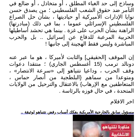
وساذج إلى حد الغباء المطلق ، أو متخاذل ، أو ضالع في
التآمر ضد حقوق الشعب الفلسطيني ؛ من يصدق حسن
نوايا الإدارات الأميركية أو حياديتها ، بشأن حل الصراع
الفلسطيني الإسرائلي عموما ، بما في ذلك (مبادرتها)
الراهنة بشأن الحرب على غزة . بينما هي تحشد أساطيلها
الحربية المرعبة للدفاع عن إسرائيل .. بل والحرب
المباشرة وليس فقط الهجينة إلى جانبها !
إن الموقف [الحقيقي] والثابت لأميركا ، هو ما عبر عنه
دونالد ترمب (15 أغسطس الجاري) ؛ منتقدا دعوات
وقف الحرب ، وداعيا نتنياهو إلى «سرعة الانتصار» ،
ومتوعدا من سماهم {البلطجية من أنصار حماس ،
المتعاطفين مع الإرهاب} بالاعتقال والترحيل من الولايات
المتحدة ، في حال فوزه بالرئاسة .
اخر الافلام
.. مسؤول سابق بالخارجية الأمريكية يفكك أسباب رفض نتنياهو لوثيقة