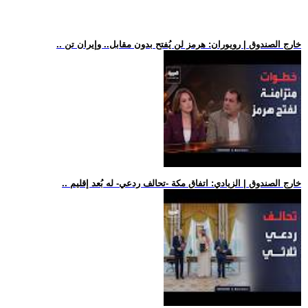
.. خارج الصندوق | رويوران: هرمز لن يُفتح بدون مقابل.. وإيران تن
.. خارج الصندوق | الزيادي: اتفاق مكة -تحالف ردعي- له بُعد إقليم