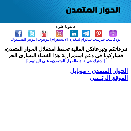
تابعونا على:
بودكاست
بنترست
تيلكرام
لينكدإن
الانستغرام
اليوتيوب
التويتر
الفيسبوك
تبرعاتكم وتبرعاتكن المالية تحفظ استقلال الحوار المتمدن،
فشاركونا في دعم استمرارية هذا الفضاء اليساري الحر
[اشترك في قناة ‫«الحوار المتمدن» على اليوتيوب]
الحوار المتمدن - موبايل
الموقع الرئيسي