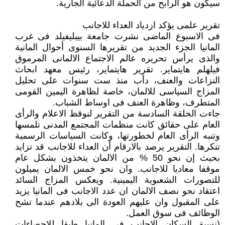
سيكون هو الرابح من الحملة الدعائية الجارية.
تقرير علمى يؤكد ازدياد العداء للاجانب
فى الاسبوع الماضى نشرت جامعة بيبليفيلد فى غرب
المانيا الجزء الجديد من تقريرها السنوى أحوال المانية
والذى يرأس تحريره عالم الاجتماع الالمانى المرموق
فيلهلم هايتماير. تقرير هايتماير، رئيس معهد ابحاث
النزاعات والعنف، دأب منذ ست سنوات على تحليل
المزاج السياسى للالمان، خاصة لظاهرة اليمين القومى
المتطرف، وظاهرة العنف فى اوساط الشباب.
جاءت الحلقة السادسة من التقرير لنوقظ الاعلام والرأى
العام على حقائق كانت منظمات المجتمع المدنى تلمسها
وتنبه الرأى العام لخطورتها، وكانت السياسات الرسمية
تنكرها. التقرير يرصد بالارقام أن العداء للاجانب قد تزايد
بحيث إن نحو 50 % من الالمان يتخذون بشكل عام
موقفا معاديا للاجانب. وان نحو خمس الالمان يميلون
للتصورات الشعبوية اليمينية. ويعكس المزاج السائد
اعتقاد نحو نصف الالمان ان عدد الاجانب فى المانيا يزيد
على المقبول وان عليهم العودة الى بلادهم عندما تشح
الوظائف فى سوق العمل.
(نسبة السكان الاجانب فى المانيا طبقا للاحصاءات