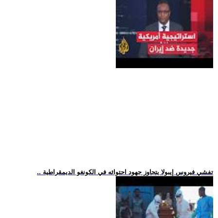
.. تفشي فيروس إيبولا يتجاوز جهود احتوائه في الكونغو الديمقراطية