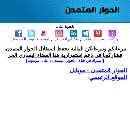
تابعونا على:
بودكاست
بنترست
تيلكرام
لينكدإن
الانستغرام
اليوتيوب
التويتر
الفيسبوك
تبرعاتكم وتبرعاتكن المالية تحفظ استقلال الحوار المتمدن،
فشاركونا في دعم استمرارية هذا الفضاء اليساري الحر
[اشترك في قناة ‫«الحوار المتمدن» على اليوتيوب]
الحوار المتمدن - موبايل
الموقع الرئيسي