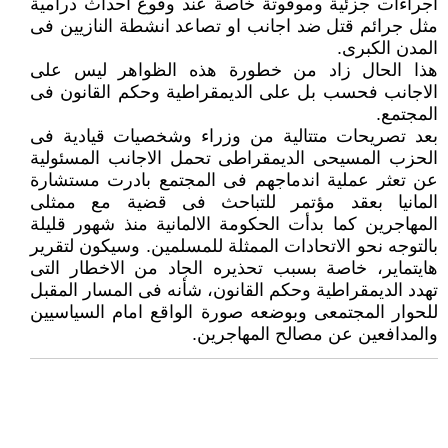
اجراءات جزئية وموقوتة خاصة عند وقوع احداث درامية
مثل جرائم قتل ضد اجانب او تصاعد انشطة النازيين فى
المدن الكبرى.
هذا الحال زاد من خطورة هذه الظواهر ليس على
الاجانب فحسب بل على الديمقراطية وحكم القانون فى
المجتمع.
بعد تصريحات متتالية من وزراء وشخصيات قيادية فى
الحزب المسيحى الديمقراطى تحمل الاجانب المسئولية
عن تعثر عملية اندماجهم فى المجتمع بادرت مستشارة
المانيا بعقد مؤتمر للتباحث فى قضية مع ممثلى
المهاجرين كما بدأت الحكومة الالمانية منذ شهور قليلة
بالتوجه نحو الاتحادات الممثلة للمسلمين. وسيكون لتقرير
هايتماير، خاصة بسبب تحذيره الجاد من الاخطار التى
تهدد الديمقراطية وحكم القانون، شأنه فى المسار المقبل
للحوار المجتمعى وبوضعه صورة الواقع امام السياسيين
والمدافعين عن مصالح المهاجرين.