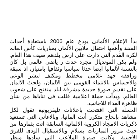
بدأ الإعلام الألمانى يودع عام 2006 باستعادة أحداث
السنة وأهمها احتفال ملايين الألمان بمباريات كأس العالم
لكرة القدم التى دارت على ارض بلدهم صيف هذا العام.
ولم يكن المونديال مجرد حدث ر ياضى عالمى بل كان
بالنسبة لألمانيا ايضا حدثا سياسيا وثقافيا بامتياز، اذ سبقه
ورافقه جهد علامى مخطط ومكثف لنشر الوعى
والاحساس بالانتماء القومى بين الالمان، ولحث الالمان
على تقديم صورة جديدة مشرقة لبلد منفتح على شعوب
العالم. وبدأت حملة اعلامية قللت فى ثناياها من شأن
ظاهرة العداء للاجانب.
الحملة التى افتتحت باعلانات تليفزيونية تقول لكل
مشاهد بإلحاح متكرر أنت المانيا، وبالاغانى التى تستعيد
ذكريات الامجاد الكروية الالمانية السابقة اتت بثمارها من
حيث مرور المباريات بسلام وبالاستقبال الودى للفرق
الاجنبية. وكانت صورة الملاعب التى سادها منظر