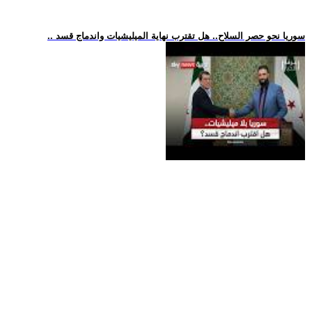
.. سوريا نحو حصر السلاح.. هل تقترب نهاية الميليشيات واندماج قسد