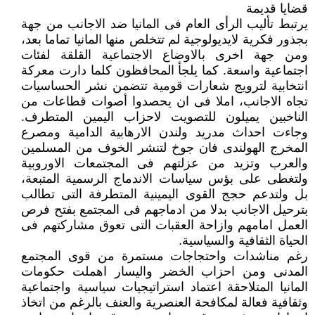
قضايا قديمة
يرتبط تأليب الرأى العام فى المانيا ضد الاجانب من جهة
بجذور فكرية لايديولوجية لم تتخلص منها المانيا تماما بعد،
ومن جهة اخرى بالاوضاع الاجتماعية القلقة لفئات
اجتماعية واسعة. كما يلجأ المحافظون كلما دارت معركة
انتخابية لترويج شعارات قومية تتضمن نشر الحساسيات
تجاه الاجانب، املا فى ان يحصدوا أصوات قطاعات من
الناخبين يميلون للتصويت لاحزاب اليمين المتطرف.
وجاءت احداث مدريد ولندن الارهابية الدامية ومصرع
المخرج الهولندى فان جوخ لتنشر الخوف من المسلمين
والعرب وتزيد من عزلتهم فى المجتمعات الاوروبية
ولتغطى على بؤس سياسات الاندماج الرسمية المتبعة،
بل ولتدعم حجج القوى اليمينية المتطرفة التى تطالب
بترحيل الاجانب بدلا من ادماجهم فى المجتمع بفتح فرص
العمل امامهم وازاحة العقبات التى تعوق مشاركتهم فى
الحياة الثقافية والسياسية.
رغم مناشدات واحتجاجات مستمرة من قوى المجتمع
المدنى ومن احزاب الخضر واليسار اهملت حكومات
المانيا المتلاحقة اعتماد استراتيجيات سياسية واجتماعية
وثقافية فعالة لمكافحة العنصرية والعنف بالرغم من اتخاذ