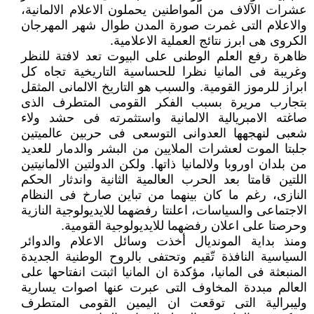
عشرات الآلاف من المواطنين يحملون الاعلام الالمانية،
والاعلام التى غمرت صورة المدن طوال شهر المهرجان
الكروى هى ابرز نتائج العملية الاعلامية.
ظاهرة رفع العلم الوطنى على البيوت تعد لافتة للنظر
وغريبة فى المانيا نظرا للحساسية التاريخية تجاه كل
ابراز للرموز القومية. والسبب هو التاريخ الالمانى المثقل
بتجارب مريرة بسبب الفكر القومى المتطرف الذى
صاغته الامبريالية الالمانية واستثمرته فى حشد ولاء
شعبى لنهجهها العدوانى التوسعى فى حربين عالميتين
جلبتا الموت لعشرات الملايين من البشر والدمار للعديد
من بلدان اوروبا ولالمانيا ذاتها. ولكن الدولتين الالمانيتين
اللتين قامتا بعد الحرب العالمية الثانية واندثار الحكم
النازى، رغم ما كان بينهما من تباين صارخ فى النظام
الاجتماعى والسياسات، اعلنتا رفضهما للايديولوجية النازية
وحرصتا على اعلان رفضهما للايديولوجية القومية.
ومنذ بداية المونديال أخذت وسائل الاعلام والدوائر
السياسية النافذة تّقيم وتحتفى بالروح الوطنية الجديدة
المنبعثة فى المانيا، مؤكدة ان المانيا اثبتت انفتاحها على
العالم مبددة المخاوف التى عبرت عنها اصوات يسارية
وليبرالية التى توقعت ان اليمين القومى المتطرف