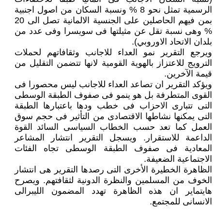
الرسمية تمثل نحو 8 % ونسبة السكان من اصول اجنبية
بمن فيهم الحاصلين على الجنسية الالمانية تصل الى 20
% وهى نسبة تقل عن مثيلتها فى سويسرا وفى عدد من
بلدان الاتحاد الاوروبي).
ويرجع التقرير نمو العداء للاجانب وثقافاتهم لحملات
الترويج للاعتزاز بالهوية القومية لانها تتضمن التقليل من
قيمة الآخرين.
ويؤكد التقرير ان تصاعد العداء للاجانب ليس محصورا فى
القوى المتطرفة بل هو ينمو فى صفوف الطبقة الوسطى
التى تتبارى الاحزاب فى خطب ودها باعتبارها الطبقة
التى يمكنها نشاطها الاقتصادى من التأثير فى حجم سوق
العمل كما تعد حسب الخطاب السياسى السائد القوة
الداعمة للاستقرار. ويسجل التقرير انتشار المشاعر
المعادية فى صفوف الطبقة الوسطى تجاه الفئات
الاجتماعية الضعيفة.
الظاهرة الخطيرة الأخرى التى رصدها التقرير هى انتشار
الخوف من المسلمين والنظرة الدونية لثقافتهم. ويصرح
هايتماير ان هذه الظاهرة تهدد المضمون الليبرالى
الانسانى للمجتمع.