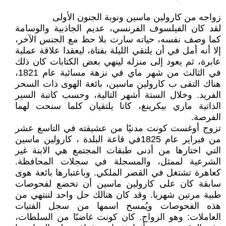
زواجه من كارولين ماسين ونوبة الجنون الأولى
لقد كان الفيلسوف الفرنسي، عديم الجاذبية والوسامة
كما وصف نفسه، حياته سارت بلا حظ مع الجنس الآخر،
إلا أنه أمل في أن يلتقي الليلة بفتاة، ليعقدا علاقة عملية
عابرة، ثم يعود إلى منزله لينهي بعض الكتابات كان ذلك
في الثالث من شهر ماي في نزهة مسائية عام 1821،
هناك التقى ب كارولين ماسين، بائعة الهوى ذات السحر
الفريد. وخلال الستة أشهر التالية، وحسب كاتبة السير
الذاتية ماري بيكرينغ، كانا يلتقيان كلما سنحت لهما
الفرصة.
تزوج أوغست كونت مدنيًا من عشيقته في التاسع عشر
من فبراير عام 1825في قاعة البلدة ، كارولين ماسين
التي اختارها من أدنى طبقات المجتمع هي الابنة غير
الشرعية لممثل، والمسجلة في سجلات المحافظة.
كعاهرة تشتغل في القصر الملكي. وباعتبارها بائعة هوى
سابقة كان على كارولين ماسين أن تخضع لفحوصات
طبية مرتين شهريا. وقد كان هنالك حل واحد لتنتهي من
هذه الفحوصات ويُمسح اسمها من سجل الفتيات
العاملات: وهو الزواج. كان كونت غاضبًا من السلطات،