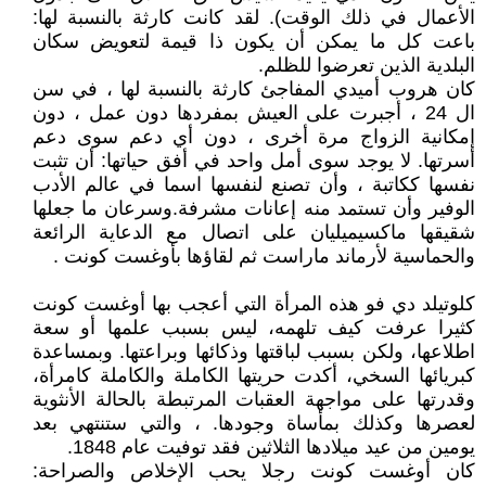
الأعمال في ذلك الوقت). لقد كانت كارثة بالنسبة لها:
باعت كل ما يمكن أن يكون ذا قيمة لتعويض سكان
البلدية الذين تعرضوا للظلم.
كان هروب أميدي المفاجئ كارثة بالنسبة لها ، في سن
ال 24 ، أجبرت على العيش بمفردها دون عمل ، دون
إمكانية الزواج مرة أخرى ، دون أي دعم سوى دعم
أسرتها. لا يوجد سوى أمل واحد في أفق حياتها: أن تثبت
نفسها ككاتبة ، وأن تصنع لنفسها اسما في عالم الأدب
الوفير وأن تستمد منه إعانات مشرفة.وسرعان ما جعلها
شقيقها ماكسيميليان على اتصال مع الدعاية الرائعة
والحماسية لأرماند ماراست ثم لقاؤها بأوغست كونت .
كلوتيلد دي فو هذه المرأة التي أعجب بها أوغست كونت
كثيرا عرفت كيف تلهمه، ليس بسبب علمها أو سعة
اطلاعها، ولكن بسبب لباقتها وذكائها وبراعتها. وبمساعدة
كبريائها السخي، أكدت حريتها الكاملة والكاملة كامرأة،
وقدرتها على مواجهة العقبات المرتبطة بالحالة الأنثوية
لعصرها وكذلك بمأساة وجودها. ، والتي ستنتهي بعد
يومين من عيد ميلادها الثلاثين فقد توفيت عام 1848.
كان أوغست كونت رجلا يحب الإخلاص والصراحة: