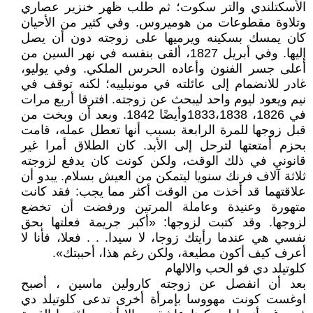
الأسكتلندي والتر سكوت؛ ثم طلب ظهر خنزير عصاري
وتلاوة مقطوعات من هوميروس. وفي كثير من الأحيان
كان يمسك بسكينه ويرميها على زوجته دون أن يصل
إليها. وفي أبريل 1827، ألقى بنفسه في نهر السين من
أعلى جسر الفنون وأعاده الحرس الملكي. وفي يوليو،
غادر للانضمام إلى عائلته في مونبلييه؛ لكنه توقف في
نيم ويعود ليوم واحد ليبحث عن زوجته. افترقا أربع مرات
في 1826، 1833،1838وأيضًا 1842. وبعد أن وبخت من
قبل زوجها للمرة الرابعة بسبب أنها تعطل عمله، قامت
بحزم أمتعتها لترحل إلى الأبد. كان الطلاق أمرا غير
قانوني في ذلك الوقت، ولكن كونت كان يدفع لزوجته
ثلاثة آلاف فرنك سنويا ليتمكن من العيش بسلام. يبدو أن
علاقتهما قد أخذت من الوقت أكثر مما يجب: فقد كانت
متهورة وعنيدة وعاملة المرتين ورفضت أن تخضع
لزوجها. وقد كتبت لزوجها: «أكبر جريمة فعلتها بحق
نفسي هي عندما رأيتك زوجا، لا سيدا. . . فعلا، فأنا لا
أعرف كيف أكون مطيعة، ولكن رغم هذا، أحببتك».
كلوتيلد دي فو الحب والالهام
بعد أن انفصل عن زوجته كارولين ماسين ، أصبح
اوغست كونت مهووسا بإمرأة أخرى تدعى كلوتيلد دي