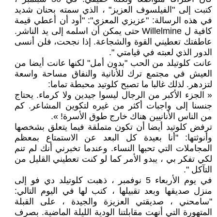
كتبت إلى "الفيلسوف العزيز" ، الذي سمته بحنان شديد
في هذه الرسالة: "عزيزي المعزي": "أود أن أعطي قيمة
كافية ل Willelmine حتى يمكن أن اسلمه إلى يد الناشر.
عاطفتك تعطيني القوة والشجاعة. إذا نجحت، فلن أنسى
الدور الذي لعبته في قيامتي ".
عانت كلوتيلد من الحب "بدون أمل" لكنها عانت أيضا من
العيش في مجتمع ترك للأنانية والنفاق مساحة واسعة
لتزدهر. لذلك غالبا ما تصبح كلوتيد محبطة تماما:
« الجزء الأكبر من الرجال ليسوا جيدين ولا كرماء. يحتاج
جنسنا إلى واجبات أكثر من غيره لتكوين المشاعر. كم
من الناس الأنانيين هناك خارج طوق الأسرة! ».
ترفض كلوتيد أيضا أن تكون متملقة فيما يتعلق بشخصها
وأنوثتها: "أنا بعيدة كل البعد عن الاستمتاع بمعظم
المجاملات التي تحبها النساء. وعندما تخبرني أنك لم تنم
لكي تفكر بي ، يبدو الأمر كما لو كنت تعطيني القليل من
التآكل ".
في يوم الأربعاء 5 نوفمبر ، ذهبت كلوتيلد دي فو إلى
منزل صديقها وبعد تقبيلها ، كتب لها في اليوم التالي:
"سامحني ، صديقتي العزيزة والجيدة ، على القبلة
المتهورة التي أنهت مقابلتنا الودية الليلة الماضية. بصرف