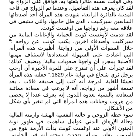
وفي الوقت نفسه متأثرا بثقتها به، فوافق على الزواج بها
لقد كان يعرف هذه التفاصيل، وعندما تم الزواج في قاعة
المدينة بالدائرة الرابعة، شهدت هذه المرأة أحد أصدقائها
السابقين سيركليت ، الذي ظل حاميها، والتي ستبقى في
علاقة معه رغم زواجها من اوغست كونت.
لقد قدمت لأوغست كونت الحماية والإعانات المالية من
سيركليت وأصدقاء اخرين. يكتب كونت عن زواجه :"
خلال السنوات الأولى من زواجنا، أظهرت هذه المرأة،
التي اعتادت على السهولة استعدادها لاستئناف مهنتها
الأصلية بمجرد أن واجهنا صعوبات مالية؛ ويضيف كذلك:
لقد تجرأت على أن تقترح علي للمرة الأخيرة أن أرحب
برجل ثري شجاع في نهاية عام 1829." جعلته هذه المرأة
تعيسًا للغاية، لدرجة أنه كتب إلى صديقه فالات ، بعد
تسعة أشهر من زواجه، أنه لا يرغب في سعادة مماثلة
لسعادته بالنسبة لعدوه اللدود. إنه يعرف عددا لا يحصى
من هروب وخيانات هذه المرأة التي لم تتغير بأي شكل
من الأشكال.
سوء حظه الزوجي و حالته النفسية الهشة وازمته المالية
وحالة الإرهاق البدني عوامل ساهمت في ظهور نوبة
الجنون الأولى عند اوغست كونت بدأت الأزمة بنوع من
الهروب. يغادر منزله. تتحدث زوجته انه في الخامس