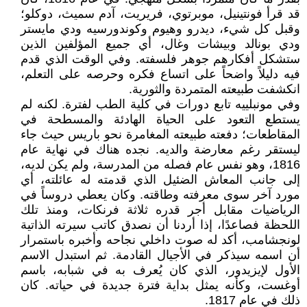
قد قرأ فونتينيل، موبرتوي، فريريت، آدم سميث، دوكلو؛
وقبل كل شيء، ديدرو وهيوم وكوندورسيه ودي مايستر
ودي بونالد وبيشات وغال، أي جميع المؤلفين الذين
ستشكل أفكارهم جوهر فلسفته. وفي الوقت الذي قدم
فيه دليلاً واضحاً على اتساع فكره وحرصه على التعلم،
انكشفت طبيعته المتمردة والثورية.
وفي مونبلييه تابع دورات في كلية الطب لفترة. لكنه لم
يستطع التعود على الحياة الهادئة والمسطحة في
المقاطعات؛ دفعته طبيعته المغامرة نحو باريس حيث جاء
ليستقر رغم معارضة والديه. نجده هناك في نهاية عام
1816، وهو نفس عام فصله من المدرسة، ولم يكن لديه،
إلى جانب المعاش الضئيل الذي قدمته له عائلته، أي
مورد آخر سوى معرفته وطاقته. وكان يعطي دروساً في
الرياضيات مقابل أجر قدره ثلاثة فرنكات، ومنذ تلك
اللحظة فصاعدًا، إذا أردنا أن نصدق كاتب سيرته الذاتية
لونجشامب، أكد له صوت داخلي نجاحه وأخبره باستمرار
أن اسمه سيذكر في الأجيال القادمة. ثم استبدل الاسم
الأول لإيزيدور، الذي كان يُعرف به في شبابه، باسم
أوغست، وكأنه يمثل بداية فترة جديدة في حياته. كان
ذلك في عام 1817.