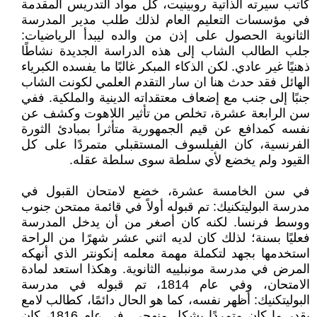
كاتب سيرته الذاتية روبينيت، كل مواد التدريس المقدمة
في مؤسسات التعليم العام لذلك طلب مدير المدرسة
الثانوية الحصول على إذن من والده ليبدأ الرياضيات:
جلب الطالب الشاب إلى هذه الدراسة الجديدة نشاطًا
ذهنيًا غير عادي. لكن الذكاء المبكر غالبًا ما يفسده الكبرياء
الهائل فقد حدث هنا ان سار التقدم العلمي لكونت الشاب
جنبًا إلى جنب مع إضعاف معتقداته الدينية والملكية. ففي
سن الرابعة عشرة، تخلص من تأثير اللاهوت وكشف عن
نفسه كمدافع عن قيم الجمهورية متأثرا بمبادئ الثورة
الفرنسية، كان الفيلسوف المستقبلي متمردًا على كل
القيود ولم يخضع لأي سلطة سوى سلطة عقله.
في سن الخامسة عشرة، خضع لامتحان القبول في
مدرسة البوليتكنيك: تم قبوله أولاً في قائمة ممتحن جنوب
ووسط فرنسا. لكنه كان أصغر من أن يدخل المدرسة
فعليًا بسنة؛ لذلك كان لديه اثني عشر شهرًا من الراحة
استخدمها بجهد لتكملة مهمة معلمه إنكونتر الذي أنهكه
المرض في مدرسة مونبلييه الثانوية. وهكذا استعد لمادة
الامتحان، وفي عام 1814، تم قبوله في مدرسة
البوليتكنيك: أظهر نفسه، كما هو الحال دائمًا، كطالب لامع
بقدر ما كان متمردًا بشكل منهجي. في عام 1816، كان