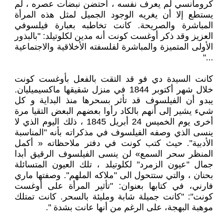
كرومانسي لم يعرف نفسه ، احتضن نبضات عصره ، لم
يستطع إلا أن يغريه الوجود الجميل لمثل هذه المرأة
المباشرة والصريحة. كانت تخاطبه بعبارة فيلسوفي
العزيز وقد ذكر أوغست كونت أنه مدين لكلوتيلد: "بالبذور
الأولى المتميزة والمباشرة لفلسفته الأخلاقية والاجتماعية
..."
كانت السيدة دي فو قد التقت بالفعل بأوغست كونت
خلال شهر أكتوبر 1844 في منزل شقيقها ماكسيميليان.
يبدو أن الفيلسوف قد تأثر بسحرها منذ البداية و كل
شيء يشير إلى أنهم بالكاد رأوا بعضهم البعض التقيا مرة
أخرى يوم الخميس 24 أبريل 1845 ، ذلك اليوم الذي لا
ينسى الذي وصفه الفيلسوف في مذكراته بأنه "المناسبة
الأدبية". حيث كتب كونت في دفتر ملاحظاته « أكمل
المنظر سحر السمع» لن ينسى الفيلسوف الرقيق أبدا
جمال "عيون الزمرد" لكلوتيلد ، تلك العيون المتسائلة
بحنان ، والتي ستتحول الى "ملاكه الملهم". وصفتها ماري
فارني، في كتابها بعنوان: "تأثير المرأة على أوغست
كونت": "كانت جميلة شابة ومليئة بالسحر. كانت تمتلك
موهبة البهجة، على الرغم من أنها عانت بشدة ".