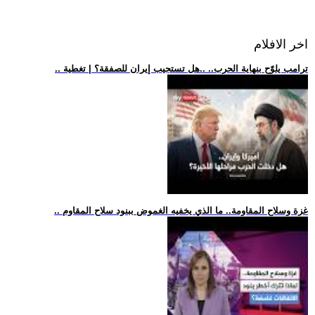
اخر الافلام
.. ترامب يلوّح بنهاية الحرب.. ..هل تستجيب إيران للصفقة؟ | تغطية
.. غزة وسلاح المقاومة.. ما الذي يخفيه الغموض ببنود سلاح المقاوم