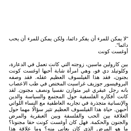
"لا يمكن للمرء أن يفكر دائما، ولكن يمكن للمرء أن يحب
دائما".
أوغست كونت
بين كارولين ماسين، زوجته التي كانت تعمل في الدعارة،
وكلوتيلد دي فو، وهي امرأة شابة أحبها اوغست كونت
بجنون، فقد هذا الفيلسوف العظيم عقله. فقد وصفه
البروفيسور جوزيف غراسيت المختص في طب الاعصاب
بانه رجل عبقري غير متوازن نفسيا ونصف مجنون. لقد
كانت أفكاره الفلسفية حول المجتمع والسياسة والدين
والإنسانية متجذرة في تجاربه العاطفية مع النساء اللواتي
أحبهن. حياة هذا الفيلسوف العظيم تثير سؤالًا مهما حول
العلاقة بين الحب والفلسفة وبين العبقرية والمرض
والجنون والحكمة. فهل كان أوغست كونت حقا مجنونا؟
ما هو المرض الذي كان يعاني منه؟ وما علاقة هذا