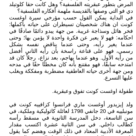
المرض بتطور عبقريته الفلسفية؟ وهل كانت حقا كلوتيلد
دي فو التي وصفها بالقديسة ملهمة أفكاره الفلسفية؟
في البداية يمكن القول حسب مؤرخي سيرة اوغست
كونت ان هناك شخصيتان تسيطران على حياته بأكملها:
فخر هائل وسذاجة غريبة. من جهة يبدو دائمًا صادقًا في
احكامه: فهو لا يعبر عن فكرة واحدة لا يؤمن بها؛ وحتى
عندما يغير رأيه، وحتى عندما يناقض نفسه بشكل
رسمي، فهو على قناعة راسخة بأن رأيه الثاني أفضل
من رأيه الأول. وهو عندما يهاجم، بعد نزاع، رجلاً كان قد
امتدحه سابقًا، فهو مقتنع بأنه كان مخطئًا حقًا في مدحه
ومن جهة أخرى حياته العاطفية مضطربة ومفككة ويغلب
عليها التسرع.
طفولة اوغست كونت تفوق وعبقرية.
ولد إيزيدور أوغست ماري فرانسوا كزافييه كونت في
مونبلييه في 20 جانفي 1798 لعائلة كاثوليكية وملكية، في
سن التاسعة، دخل المدرسة الثانوية في مسقط رأسه
كطالب داخلي. في سن الثانية عشرة اكتسب مقدار
المعرفة الأدبية المعتاد في ذلك الوقت وهضم كما يقول