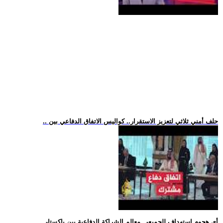
.. حلف أمني ثلاثي لتعزيز الاستقرار.. كواليس الاتفاق الدفاعي بين
.. -أي هجوم استهداف للجميع-.. معالم الشراكة الدفاعية بين باكستا