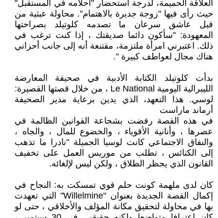
العلاقة الحميمة، لدرجة استحضار "أحلامه في المستقبل"
حيث رأى فيها "زوجة جديرة بالاهتمام". محاولة عبثية من
قبل عاشق سرعان ما تصدمه كلوتيلد بصراحتها
المعهودة: "سأكون دائما صديقتك ، إذا كنت ترغب في
ذلك. اعتبرني امرأة ملتزمة، مقتنعة أنه إلى جانب أحزاني
هناك مجال لعواطف كبيرة ".
بدأت كلوتيلد الكتابة الأدبية في صحيفة المعارضة
الليبرالية اليومية Le National ، من خلال قصتها القصيرة:
لوسي. هذا التعهد، الذي يدين برعاية مدير الصحيفة
أرماند ماراست
في هذه القصة رفضت بشجاعة القوانين الظالمة في
عصرها ، وأنانية الأقوياء ، والخضوع للمال ، والجاه ،
والنفاق الاجتماعي كانت لوسيا الجميلة "نادرا ما تذهب
إلى الكنائس ، تطلب من موريس العمل على تخفيف
القانون الذي يحظر الطلاق ، ولكن ليس لإلغائه.
كان لدى ملهمة كونت حلم قوي تمسكت به: النجاح في
إكمال القصة الجديدة بعنوان "Willelmine" التي تعهدت
بها في محاولة لتحقيق مكانة المؤلف والأخلاقي ، حتى لو
كان اعترافا متواضعا ولكنه حقيقي. في 30 سبتمبر ،