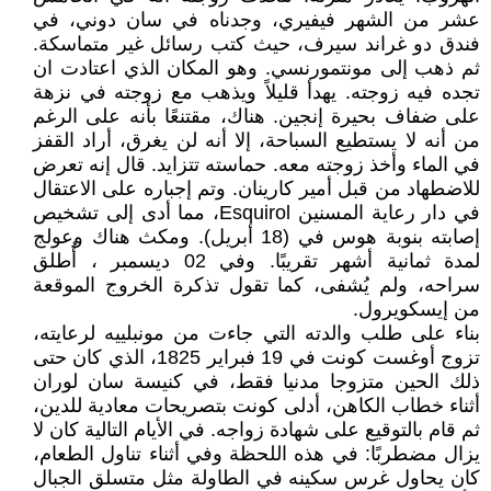
عشر من الشهر فيفيري، وجدناه في سان دوني، في
فندق دو غراند سيرف، حيث كتب رسائل غير متماسكة.
ثم ذهب إلى مونتمورنسي. وهو المكان الذي اعتادت ان
تجده فيه زوجته. يهدأ قليلاً ويذهب مع زوجته في نزهة
على ضفاف بحيرة إنجين. هناك، مقتنعًا بأنه على الرغم
من أنه لا يستطيع السباحة، إلا أنه لن يغرق، أراد القفز
في الماء وأخذ زوجته معه. حماسته تتزايد. قال إنه تعرض
للاضطهاد من قبل أمير كارينان. وتم إجباره على الاعتقال
في دار رعاية المسنين Esquirol، مما أدى إلى تشخيص
إصابته بنوبة هوس في (18 أبريل). ومكث هناك وعولج
لمدة ثمانية أشهر تقريبًا. وفي 02 ديسمبر ، أُطلق
سراحه، ولم يُشفى، كما تقول تذكرة الخروج الموقعة
من إيسكويرول.
بناء على طلب والدته التي جاءت من مونبلييه لرعايته،
تزوج أوغست كونت في 19 فبراير 1825، الذي كان حتى
ذلك الحين متزوجا مدنيا فقط، في كنيسة سان لوران
أثناء خطاب الكاهن، أدلى كونت بتصريحات معادية للدين،
ثم قام بالتوقيع على شهادة زواجه. في الأيام التالية كان لا
يزال مضطربًا: في هذه اللحظة وفي أثناء تناول الطعام،
كان يحاول غرس سكينه في الطاولة مثل متسلق الجبال