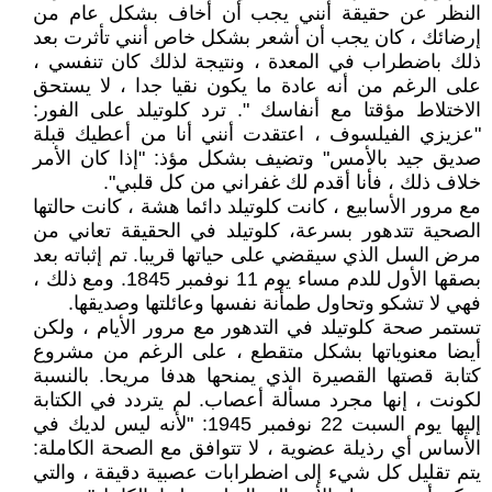
النظر عن حقيقة أنني يجب أن أخاف بشكل عام من
إرضائك ، كان يجب أن أشعر بشكل خاص أنني تأثرت بعد
ذلك باضطراب في المعدة ، ونتيجة لذلك كان تنفسي ،
على الرغم من أنه عادة ما يكون نقيا جدا ، لا يستحق
الاختلاط مؤقتا مع أنفاسك ". ترد كلوتيلد على الفور:
"عزيزي الفيلسوف ، اعتقدت أنني أنا من أعطيك قبلة
صديق جيد بالأمس" وتضيف بشكل مؤذ: "إذا كان الأمر
خلاف ذلك ، فأنا أقدم لك غفراني من كل قلبي".
مع مرور الأسابيع ، كانت كلوتيلد دائما هشة ، كانت حالتها
الصحية تتدهور بسرعة، كلوتيلد في الحقيقة تعاني من
مرض السل الذي سيقضي على حياتها قريبا. تم إثباته بعد
بصقها الأول للدم مساء يوم 11 نوفمبر 1845. ومع ذلك ،
فهي لا تشكو وتحاول طمأنة نفسها وعائلتها وصديقها.
تستمر صحة كلوتيلد في التدهور مع مرور الأيام ، ولكن
أيضا معنوياتها بشكل متقطع ، على الرغم من مشروع
كتابة قصتها القصيرة الذي يمنحها هدفا مريحا. بالنسبة
لكونت ، إنها مجرد مسألة أعصاب. لم يتردد في الكتابة
إليها يوم السبت 22 نوفمبر 1945: "لأنه ليس لديك في
الأساس أي رذيلة عضوية ، لا تتوافق مع الصحة الكاملة:
يتم تقليل كل شيء إلى اضطرابات عصبية دقيقة ، والتي