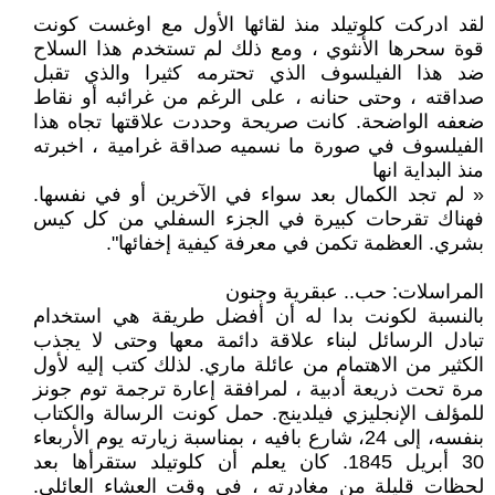
لقد ادركت كلوتيلد منذ لقائها الأول مع اوغست كونت
قوة سحرها الأنثوي ، ومع ذلك لم تستخدم هذا السلاح
ضد هذا الفيلسوف الذي تحترمه كثيرا والذي تقبل
صداقته ، وحتى حنانه ، على الرغم من غرائبه أو نقاط
ضعفه الواضحة. كانت صريحة وحددت علاقتها تجاه هذا
الفيلسوف في صورة ما نسميه صداقة غرامية ، اخبرته
منذ البداية انها
« لم تجد الكمال بعد سواء في الآخرين أو في نفسها.
فهناك تقرحات كبيرة في الجزء السفلي من كل كيس
بشري. العظمة تكمن في معرفة كيفية إخفائها".
المراسلات: حب.. عبقرية وجنون
بالنسبة لكونت بدا له أن أفضل طريقة هي استخدام
تبادل الرسائل لبناء علاقة دائمة معها وحتى لا يجذب
الكثير من الاهتمام من عائلة ماري. لذلك كتب إليه لأول
مرة تحت ذريعة أدبية ، لمرافقة إعارة ترجمة توم جونز
للمؤلف الإنجليزي فيلدينج. حمل كونت الرسالة والكتاب
بنفسه، إلى 24، شارع بافيه ، بمناسبة زيارته يوم الأربعاء
30 أبريل 1845. كان يعلم أن كلوتيلد ستقرأها بعد
لحظات قليلة من مغادرته ، في وقت العشاء العائلي.