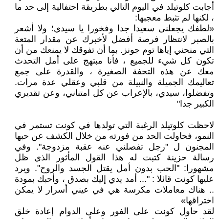
أجابت كلوتيلد في اليوم التالي بطريقة احتفالية إلى حد ما
، لكنها لم تثبط معجبها:
«لطفك يجعلني سعيدا جدا وفخورا يا سيدي؛ ولا أشعر
بالصبر لانتظار فرصة أفضل لأخبرك عن مقدار المتعة
التي منحني إياها توم جونز. بما أن تفوقك لا يمنعك من أن
تكون كل شيء للجميع ، فأنا مبتهج على أمل التحدث
معك عن هذه التحفة الصغيرة ، والقدرة على جمع
تعاليمك الجميلة والنبيلة من قلبي وعقلي عدة مرات.
وتفضلوا، سيدي، بالإعراب عن كل امتناني، وعن تقديري
الكبير جدا"
لاحظت كلوتيلد الرغبة التي تولدها في كونت تستمر في
النمو، فحاولت الحد من فورته من خلال الكشف عن حبها
المجنون ل "رجل تفصلني عنه عقبة مزدوجة". وفي
رسالة حزينة كتبت له هذا القول المأثور الذي ظل
مشهورا: "الحب بدون أمل يقتل الجسد والروح". ويرد
عليها كونت قائلا : "... أمد يدي إليك بصدق ، وأحبك بمودة
.. هناك معاملات مكرسة هي في عيني أسرار لا يمكن
اختراقها»
لقد حاول كونت على الفور وعلى الدوام إعادة خلق