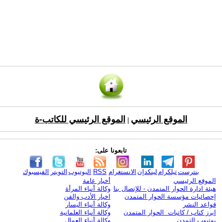
الموقع الرئيسي
الموقع الرئيسي للكاتب-ة
|
تابعونا على:
بنترست
تيلكرام
لينكدإن
الانستغرام
RSS
اليوتيوب
التويتر
الفيسبوك
الموقع الرئيسي
أخبار عامة
هيئة ادارة الحوار المتمدن - للإتصال بنا
وكالة أنباء المرأة
إحصائيات مؤسسة الحوار المتمدن
اخبار الأدب والفن
قواعد النشر
وكالة أنباء اليسار
ابرز كتاب / كاتبات الحوار المتمدن
وكالة أنباء العلمانية
يوتيوب التمدن
وكالة أنباء العمال