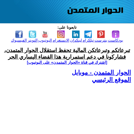
تابعونا على:
بودكاست
بنترست
تيلكرام
لينكدإن
الانستغرام
اليوتيوب
التويتر
الفيسبوك
تبرعاتكم وتبرعاتكن المالية تحفظ استقلال الحوار المتمدن،
فشاركونا في دعم استمرارية هذا الفضاء اليساري الحر
[اشترك في قناة ‫«الحوار المتمدن» على اليوتيوب]
الحوار المتمدن - موبايل
الموقع الرئيسي