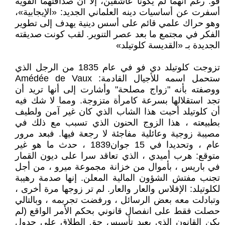
فو. رغم أنهما لم يكونا عاشقين، إلا أن صداقتهما القوية
أسفرت عن أساسيات دينه العلماني الجديد: «الإيجابية»،
وهو حراك علمي قائم على أسس دينية يهدف إلى تطوير
الفكر في مجتمع ما بعد عصر التنوير. لقب كونت صديقته
الجديدة بـ «القديسة كلوتيلد»
تزوجت كلوتيلد دي فو في عام 1835 من الرجل الذي
ستحمل اسمه للأجيال القادمة: Amédée de Vaux
ووصفته بأنه "زواج مصلحة" وأشارت إلى أنها تريد أن
تجد استقلالها بسرعة كامرأة متزوجة. ومما لا شك فيه
أن كلوتيلد أحبت هذا الشاب الذي كان غير آمن ولطيف
بطبيعته ، هذا الزوج الحنون الذي تسبب مع ذلك في
مصيبة زوجية وعائلية مفاجئة لا رجعة فيها. فبعد مرور
عام ، وتحديدا في 15 جوان1839 ، حدث ما هو غير
متوقع: هرب أميدي ، الذي تعاقد سرا على ديون القمار
في باريس ، بأموال من خزانة مجموعة ميرو ، من أجل
تجنب مفتش الشؤون المالية المعلن. إنها صدمة رهيبة
لكلوتيلد: الإفلاس والعار والعار. لم تر زوجها مرة أخرى ،
وتبادلت معه بعض الرسائل ، ورفضت تجربمه ، وبالتالي
حصلت فقط على انفصال قانوني بحكم الأمر الواقع (لم
يكن القانون الذي يعيد تأسيس حق الطلاق على جدول