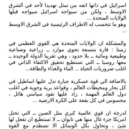
اسرائيل في ذاتها اتفه من تمثل تهديدا لأحد في الشرق
الاوسط ، ولكن من سيواجه اسرائيل سيواجه قبلها
الولايات المتحدة ...
وهو ما تتحسب له الاطراف الرئيسية في الشرق الاوسط
...
والمشكلة ان الولايات المتحدة هي القوي العظمي في
زمننا : قارة متسعة تحوي موارد ــ زراعية وصناعية
وطبيعية ومائية ــ بلا حدود ، وهي تقريبا الدولة الوحيدة ــ
معها روسيا ــ التي تستطيع تحقيق الاكتفاء الذاتي في
اغلب ضروريات الحياة ... الماء والغذاء والطاقة...
بالاضافة الي قوة عسكرية جبارة تدل عليها اساطيل في
كل بحار ومحيطات العالم ، وقواعد برية وجوية في اغلب
دول العالم المهمة ، زاد عليها نفوذ سياسي هائل ،
محسوس في كل بقعة علي الكرة الارضية ...
لدرجة ان قوي عالمية كبري مثل الصين ــ التي تحتل
امريكا جزء غال منها هي تايوان ــ لا تستطيع ان تفعل لها
شئ ، وتحاول بكل الوسائل الا تصطدم مع القوة