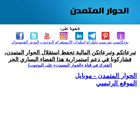
تابعونا على:
بودكاست
بنترست
تيلكرام
لينكدإن
الانستغرام
اليوتيوب
التويتر
الفيسبوك
تبرعاتكم وتبرعاتكن المالية تحفظ استقلال الحوار المتمدن،
فشاركونا في دعم استمرارية هذا الفضاء اليساري الحر
[اشترك في قناة ‫«الحوار المتمدن» على اليوتيوب]
الحوار المتمدن - موبايل
الموقع الرئيسي