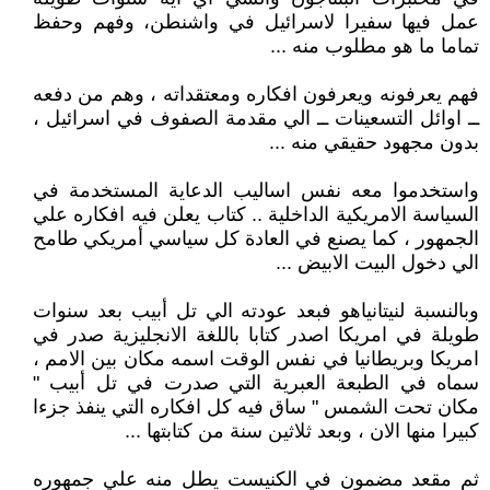
عمل فيها سفيرا لاسرائيل في واشنطن، وفهم وحفظ
تماما ما هو مطلوب منه ...
فهم يعرفونه ويعرفون افكاره ومعتقداته ، وهم من دفعه
ــ اوائل التسعينات ــ الي مقدمة الصفوف في اسرائيل ،
بدون مجهود حقيقي منه ...
واستخدموا معه نفس اساليب الدعاية المستخدمة في
السياسة الامريكية الداخلية .. كتاب يعلن فيه افكاره علي
الجمهور ، كما يصنع في العادة كل سياسي أمريكي طامح
الي دخول البيت الابيض ...
وبالنسبة لنيتانياهو فبعد عودته الي تل أبيب بعد سنوات
طويلة في امريكا اصدر كتابا باللغة الانجليزية صدر في
امريكا وبريطانيا في نفس الوقت اسمه مكان بين الامم ،
سماه في الطبعة العبرية التي صدرت في تل أبيب "
مكان تحت الشمس " ساق فيه كل افكاره التي ينفذ جزءا
كبيرا منها الان ، وبعد ثلاثين سنة من كتابتها ...
ثم مقعد مضمون في الكنيست يطل منه علي جمهوره