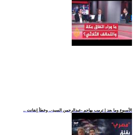
.. الأسبوع وما بعد | ترمب يهاجم -عبدالرحمن السيد-.. وخطأ إنفانت