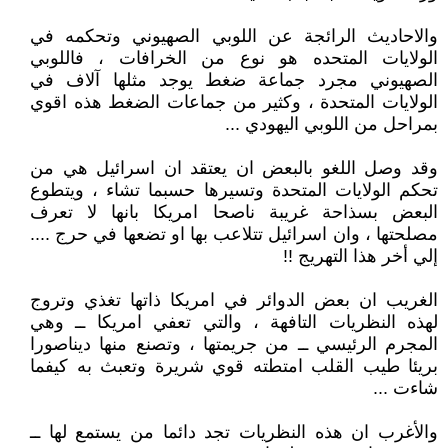
والاحاديث الرائجة عن اللوبي الصهيوني وتحكمه في
الولايات المتحده هو نوع من الخرافات ، فاللوبي
الصهيوني مجرد جماعة ضغط يوجد مثلها آلاف في
الولايات المتحدة ، وكثير من جماعات الضغط هذه اقوي
بمراحل من اللوبي اليهودي ...
وقد وصل اللغو بالبعض ان يعتقد ان اسرائيل هي من
تحكم الولايات المتحدة وتسيرها حسبما تشاء ، ويتطوع
البعض بسذاحة غريبة ناصحا امريكا بانها لا تعرف
مصلحتها ، وان اسرائيل تتلاعب بها او تضعها في حرج ....
إلي أخر هذا التهريج !!
الغريب ان بعض الدوائر في امريكا ذاتها تغذي وتروج
لهذه النظريات التافهة ، والتي تعفي امريكا ــ وهي
المجرم الرئيسي ــ من جريمتها ، وتصنع منها ديناصورا
بريئا طيب القلب امتطته قوي شريرة وتعبث به كيفما
شاءت ...
والأغرب ان هذه النظريات تجد دائما من يستمع لها ــ