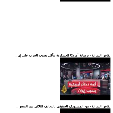
.. نقاش الساعة - ترسانة أمريكا العسكرية تتآكل بسبب الحرب على إي
.. نقاش الساعة - من المستهدف الحقيقي بالتحالف الثلاثي بين السعو