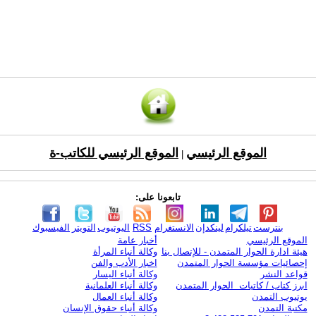
الموقع الرئيسي
الموقع الرئيسي للكاتب-ة
|
تابعونا على:
بنترست
تيلكرام
لينكدإن
الانستغرام
RSS
اليوتيوب
التويتر
الفيسبوك
الموقع الرئيسي
أخبار عامة
هيئة ادارة الحوار المتمدن - للإتصال بنا
وكالة أنباء المرأة
إحصائيات مؤسسة الحوار المتمدن
اخبار الأدب والفن
قواعد النشر
وكالة أنباء اليسار
ابرز كتاب / كاتبات الحوار المتمدن
وكالة أنباء العلمانية
يوتيوب التمدن
وكالة أنباء العمال
مكتبة التمدن
وكالة أنباء حقوق الإنسان