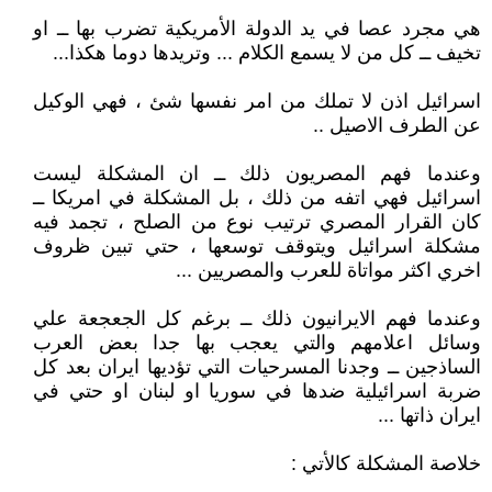
هي مجرد عصا في يد الدولة الأمريكية تضرب بها ــ او
تخيف ــ كل من لا يسمع الكلام ... وتريدها دوما هكذا...
اسرائيل اذن لا تملك من امر نفسها شئ ، فهي الوكيل
عن الطرف الاصيل ..
وعندما فهم المصريون ذلك ــ ان المشكلة ليست
اسرائيل فهي اتفه من ذلك ، بل المشكلة في امريكا ــ
كان القرار المصري ترتيب نوع من الصلح ، تجمد فيه
مشكلة اسرائيل ويتوقف توسعها ، حتي تبين ظروف
اخري اكثر مواتاة للعرب والمصريين ...
وعندما فهم الايرانيون ذلك ــ برغم كل الجعجعة علي
وسائل اعلامهم والتي يعجب بها جدا بعض العرب
الساذجين ــ وجدنا المسرحيات التي تؤديها ايران بعد كل
ضربة اسرائيلية ضدها في سوريا او لبنان او حتي في
ايران ذاتها ...
خلاصة المشكلة كالأتي :