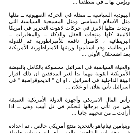
ويؤمن بها ــ في منطقتنا ...
اليهودية السياسية ــ ممثلة في الحركة الصهيونية ــ مثلها
مثل الاسلام السياسي ومثل المسيحية السياسية التي
وجدت مثلها الابرز في حركات لاهوت التحرير في امريكا
الاتينية كلها منتجات العقل والذكاء ــ والمخابرات ــ
البريطانية ، كأصول نافعة للأمبراطورية ثم للدولة
البريطانية، وقد استلمتها وريثتها الامبراطورية الأمريكية
بعد اضمحلال الأولي ...
والحياة السياسية في اسرائيل ممسوكة بالكامل بالقبضة
الأمريكية القوية مهما بدا لغير المدققين ان ذلك افراز
البيئة الداخلية في اسرائيل ، او ان " الديموقراطية " في
اسرائيل تأتي بفلان او علان ...
رأس المال الامريكي وأجهزة الدولة الأمريكية العميقة
هي من تأتي برجالها للحكم في تل أبيب وهي ــ اذا
أرادت ــ من تنحيهم جانبا ...
وبنيامين نيتانياهو بالتحديد منتج أمريكي خالص ، تم اعداده
في مختبرات البنتاجون والسي أي ايه سنوات طويلة