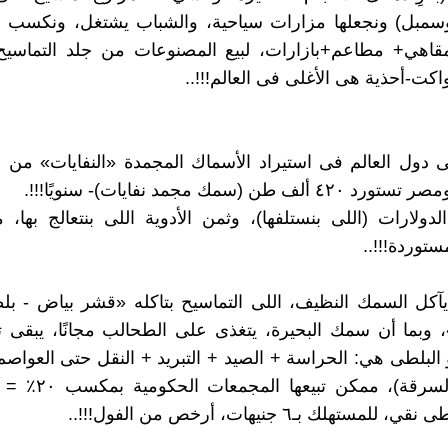
وسمبل) ونجعلها مزارات سياحية، والشباب يشتغل، ونكسب
قاهي+ مطاعم+بازارات، لبيع المصنوعات من جلد التماسيح
كت-أحذية هى الأغلى فى العالم!!!..
ولى دول العالم فى استيراد الأسماك المجمدة «النفايات» من
ألف طن (سمك مجمد نفايات)- سنويًا!!!.
الدولارات (اللى بنستلفها)، وثمن الأدوية اللى بنتعالج بها
مستوردة!!!..
آكل السمك النظيف، اللى التماسيح بتاكله «قشر بياض - بل
، وبما أن سمك البحيرة، يتغذى على الطحالب مجانًا، يبقى ت
و البلطى هي: الحراسة + الصيد + التبريد + النقل حتى العوا
جنيهات (بالسرقة)، ممكن 
لمستهلك بـ٦ جنيهات، أرخص من الفول!!!..