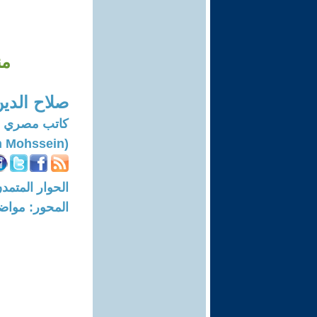
من
صلاح الد
كاتب مصري -
(Salah El Din Mohssein‏)
الحوار المتمدن-العدد: 8057 - 4
المحور: مواض