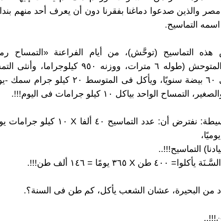
مصر والذين صدعوا دماغنا بفقرنا دون أن يعرف أحد منهم بندا
سمه التماسيح.
 هذه التماسيح (توحَّش)، من أيام الفراعنة «التمساح رمز
والتمساح المتوحش (طوله ٦ مترات، ووزنه ٩٥٠ كيلوجرا
من ٤٠ إلى ٦٠ بيضة سنويًا، ويأكل فى المتوسط ٢٠ كيلو
التمساح الواحد بياكل ١٠ كيلو جرامات فى اليوم!!!.
يًا،
ادنا) التماسيح!!!..
٤٠٠ طن X ٣٦٥ يومًا = ١٤٦ ألف طن!!!.
د من البحيرة، عشان الشعب يأكل، كم طن فى السنة؟.