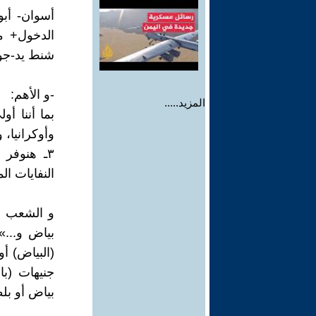
أسوان- أب
الدخول+ م
شنط يد-جوا
-و الأهم:
المزيد.....
بما أننا أ
وأوكرانيا، ومصر تستورد ٤٢٠ 
٣ـ هنوفر 
النفايات ال
و الشعب ي
بياض و...»
(البياض) أ
بياض أو بلطى نقي، ل