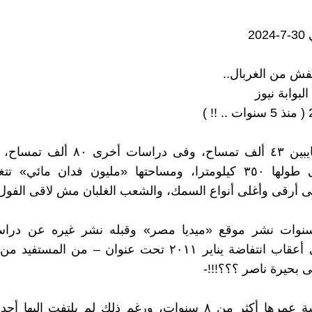
20
فش من الغربال..
لبوابة نيوز
)
تخيلوا.. سايبين ٤٣ ألف تمساح، وفى دراسات
ناصر، إللى طولها ٣٥٠ كيلومترا، ومساحتها «مليون فدان مائي» ت
ى أرقى وأغلى أنواع السمك، والشعب الغلبان مش لاقى الفول!!
نوات نشر موقع «ميديا مصر» وقبله نشر غيره عن دراس
صدرت فى أعقاب انتفاضة يناير ٢٠١١ تحت عنوان – من المس
ى بحيرة ناصر ؟؟؟!!!-
تلك الدراسة عمرها أكثر من ٨ سنوات، ورغم ذلك لم يلتفت إلي