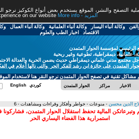
ة التصفح والنشر، الموقع يستخدم بعض أنواع الكوكيز نرجو النق
More info - المزيد
experience on our website
الفن
-
وكالة أنباء اليسار
-
وكالة أنباء العلمانية
-
وكالة أنباء العمال
-
وكا
الاقتصاد
-
اخبار الطب والعلوم
 الرئيسي لمؤسسة الحوار المتمدن
، علمانية، ديمقراطية، تطوعية وغير ربحية
ل مجتمع مدني علماني ديمقراطي حديث يضمن الحرية والعدالة الاجتم
حوار المتمدن على جائزة ابن رشد للفكر الحر والتى نالها أعلام في الفك
م مشاكل تقنية في تصفح الحوار المتمدن نرجو النقر هنا لاستخدام الموقع
كوردي
English
الاخبار
مراكز
الحوار المتمدن
ح الدين محسن
- منوعات - خواطر وأفكار وقراءات ومشاهدات - 6
 وتبرعاتكن المالية تحفظ استقلال الحوار المتمدن، فشاركونا 
استمرارية هذا الفضاء اليساري الحر