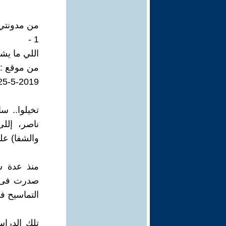
من مدونتي 30-7-24
1 -
اللي ما يش
من موقع : ا
25-5-2019 ( منذ 5 سنوات .. !! 
والشفا) عل
منذ عدة س
التماسيح ف