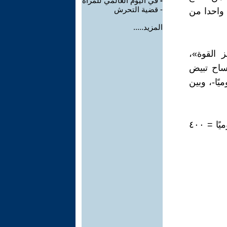
-
في اليوم العالمي للمرأة
- قضية التحرش
 واحدا من
المزيد.....
 القوة»،
ما، وأنثى التمساح تبيض
 جرام سمك -يوميًا-، وبين
وبحسبة بسيطة: نفترض أن: عدد التماسيح ٤٠ ألفا X ١٠ كيلو جرامات يوميًا = ٤٠٠