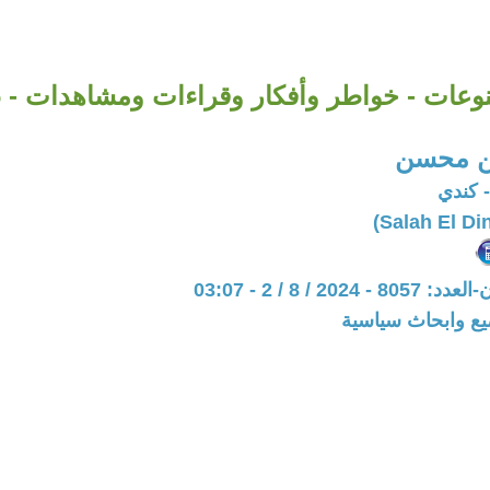
وعات - خواطر وأفكار وقراءات ومشاهدات - 6
ين محسن
 كندي
202 / 8 / 2 - 03:07
يع وابحاث سياسية