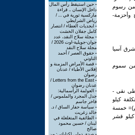
-
حين استيقظ رأس المال
 من رسوم
داخل الإنسان .. قراءة
 وأحزمة-
ماركسية ثورية في ... /
رياض الشرايطي
-
ابجديات العطاء / انتصار
كامل جفلان الخشت
-
مجلة سلاح النقد، عدد
جوان-جويلية-اوت 2026 /
مجلة سلاح النقد
 شرق آسيا
-
حقوق العصر / أحمد
التاوتي
-
قصة الأمراض المزمنة و
، من سموم
إفلاس الأطباء / عدنان
رضوان
Letters from the East /
-
عدنان رضوان
طى نقى -
-
العولمة الرأسمالية:
جدل المجرد والملموس /
كلفة كيلو
فاخر جاسم
-
سياسة حفار الساق / د.
صم)= خمسة
خالد زغريت
تبيعها المجمعات الحكومية بمكسب ٢٠٪ = كيلو قشر
-
الطائفية المتغلغلة في
لبنان / حسين محمود
صالح
-
صدى دولي لكتاباتي: من