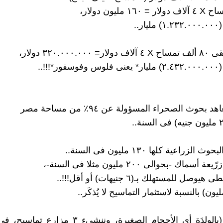
ر..
٣٢٠.٠٠٠.٠ دولار،
!!!..
 بحوث الصحراء المسؤولة عن ٩٤٪ من مساحة مصر
الزراعية كلها ١٣٠ مليون فى السنة..
أسماك -بحوالى ٢٠٠ مليون مثلا فى السنة-،
يوصل للمستهلك بـ(٦ جنيهات) أو أقل!!!..
٢ـ نحتفظ (بالوِلدَة أى الأحجام الصغيرة، وننشيء ٣ 