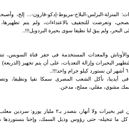
ات: المنزلة-البرلس-البلاح-مريوط-إدكو-قارون-... إلخ، وأص
حي، وتعرضت للتجفيف بالاعتداءات، ولم يتم تطهيرها،
ى البحر، ولم يبقَ لنا نظيفا سوى بحيرة البردويل!!!..
والأوناش والمعدات المستخدمة فى حفر قناة السويس، تن
تطهير البحيرات وإزالة التعديات، على أن يتم تجهيز (الذريعة)
.
 فى أيدينا، نأكل الشعب المصرى سمكا نقيا ونظيفا، وتصب
سمك مشوي، مقلي، مملح، مدخن.
المغرب من غير بحيرات ولا أنهار، بتصدر بـ٢ مليار يورو
كل ما تتخيله- حتى رؤوس وذيل السمك، وإحنا بنستوردها 