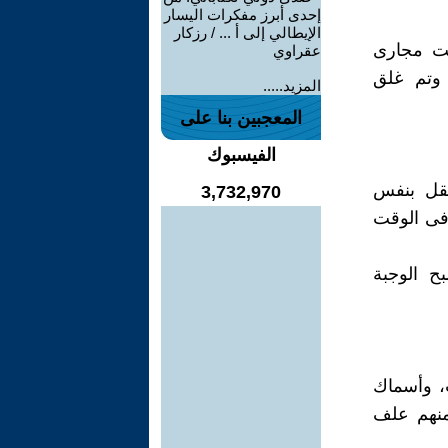
إحدى أبرز مفكرات اليسار
الإيطالي إلى أ ... / رزكار
بحت مجارى
عقراوي
 وتم غلق
المزيد.....
المعجبين بنا على
الفيسبوك
تقل بنفس
3,732,970
 فى الوقت
ح الوجبة
: سردين معلب، وأسماك
منهم علف