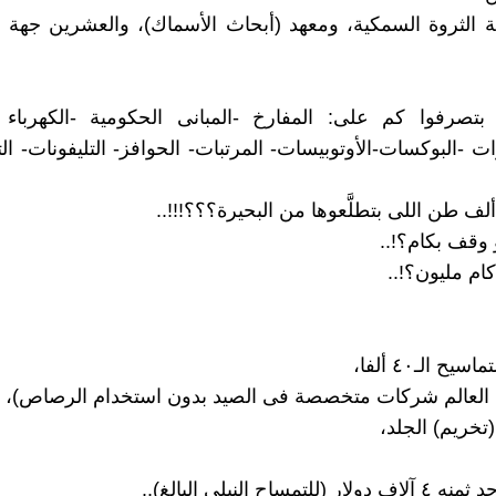
ئة الثروة السمكية، ومعهد (أبحاث الأسماك)، والعشرين جهة ا
بتصرفوا كم على: المفارخ -المبانى الحكومية -الكهرباء 
ت -البوكسات-الأوتوبيسات- المرتبات- الحوافز- التليفونات- الت
 وقف بكام؟!..
ام مليون؟!..
 العالم شركات متخصصة فى الصيد بدون استخدام الرصاص)،
(تخريم) الجلد،
للتمساح النيلى البالغ)..