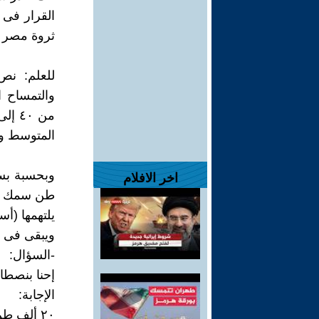
القرار فى 
ثروة مصر ا
للعلم: نص
المتوسط والصغير، 
اخر الافلام
طن سمك يوم
يلتهمها (أسي
ويبقى فى السَّـنَة يأكلوا= 
-السؤال:
إحنا بنصطا
الإجابة:
٢٠ ألف طن!!!..