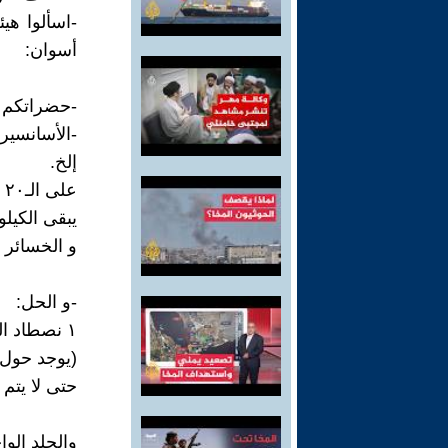
-اسألوا هي
أسوان:
-حضراتكم 
-الأسانسيرا
إلخ.
على الـ٢٠ ألف طن اللى بتطلَّعوها من البحيرة؟؟؟!!!..
يبقى الكيلو
و الخسائر ك
-و الحل:
١ نصطاد التماسيح الـ٤٠ ألفا،
(يوجد حول
حتى لا يتم 
والجلد الواحد ثمنه ٤ آلاف دولار (