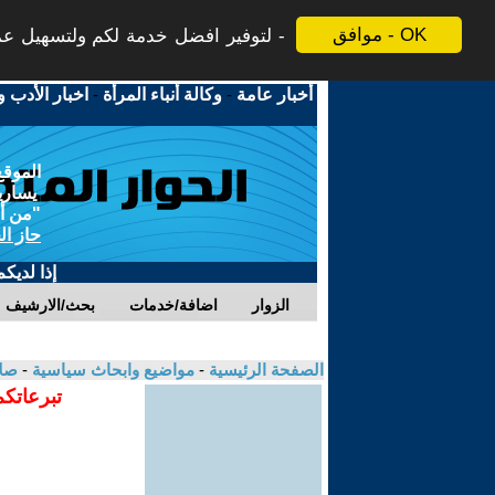
موافق - OK
لتوفير افضل خدمة لكم ولتسهيل عملي
أخبار عامة
-
وكالة أنباء المرأة
-
اخبار الأدب و
الموقع
يسارية
"من أج
حاز ال
إذا لديك
الزوار
اضافة/خدمات
بحث/الارشيف
الصفحة الرئيسية
-
مواضيع وابحاث سياسية
-
صلا
تبرعاتكم