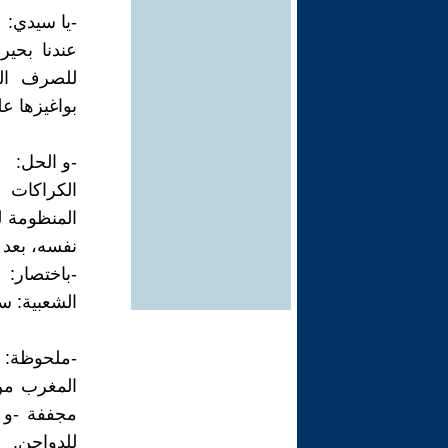
-يا سيدي:
عندنا بحير
للصرف الص
بواغيزها عل
-و الحل:
الكراكات 
المنظومة ل
نفسه، بعد ٦ أشهر لن نستورد كيلو جرام واحد!!!.
-باختصار:
الشعبية: 
-ملحوظة:
مجففة -و 
للدواجن.