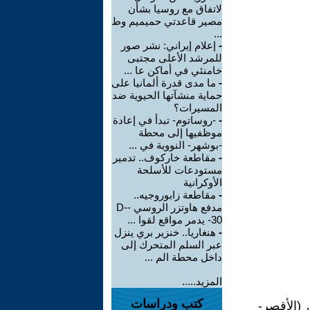
لاتفاق مع روسيا بشأن
مصير قاعدتي حميميم وط
...
-
إعلام إيراني: نشر صور
للمرشد الأعلى مجتبى
خامنئي في أماكن عا ...
-
ما مدى قدرة ألمانيا على
حماية منشآتها الحيوية ضد
المسيرات؟
-
-روساتوم- تبدأ في إعادة
موظفيها إلى محطة
-بوشهر- النووية في ...
-
مقاطعة خاركوف.. تدمير
مستودعات للأسلحة
الأوكرانية
-
مقاطعة زابوروجيه..
مدفع هاوتزر الروسي -D-
30- يدمر مواقع لقوا ...
-
هنغاريا.. خنزير بري ينزل
عبر السلم المتحرك إلى
داخل محطة الم ...
المزيد.....
كتب ودراسات
مزارع تماسيح، فى (الأقصر-