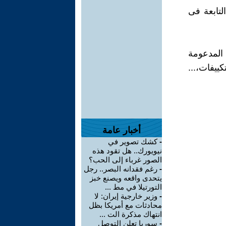
لتابعة فى
المدعومة
كييفات،...
أخبار عامة
-
كشك تصوير في
نيويورك.. هل تقود هذه
الصور غرباء إلى الحب؟
-
رغم فقدانه البصر.. رجل
يتحدى واقعه ويصنع خبز
التورتيلا في مط ...
-
وزير خارجية إيران: لا
محادثات مع أمريكا بظل
انتهاك مذكرة الت ...
-
سوريا تعلن التوصل