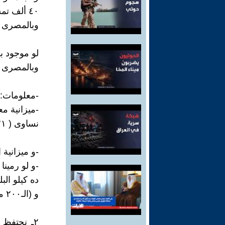
٤٠ ألف تمساح X ٤ آلاف دولار = ١٦٠ مليون دولار،
وبالمصرى (١.٢٣٢.٠٠٠.٠٠٠) مليا
لو موجود بقى ٨٠ ألف تمساح X ٤ آلاف دولار= ٠٠
وبالمصرى (٢.٤٣٢.٠٠٠.٠٠٠) مليار* يعنى فلوس وفوسفور*
-معلومات:
-ميزانية معاهد
نساوى ( ٢١ مليون جنيه) فى السنة..
-و ميزانية البحوث 
-و لو رمينا زرّيعة 
ده كيلو البلطى ه
و (الـ٢٠٠ مليون) بالنسبة لاستثمار التماسيح لا يُذكَر..