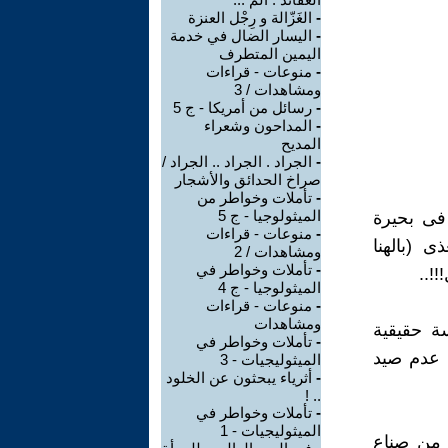
-
الغَزّالة و رِجْل العنزة
-
اليسار الضال في خدمة
اليمين المتطرف
-
منوعات - قراءات
ومشاهدات / 3
-
رسائل من أمريكا - ج 5
-
المداحون وشعراء
المديح
-
الجراد . الجراد .. الجراد /
صراخ الحدائق والأشجار
-
تأملات وخواطر من
الميثولوجيا - ج 5
 أخرى ٨٠ ألف تمساح، فى بحيرة
-
منوعات - قراءات
تغذى (بالهنا
ومشاهدات / 2
-
تأملات وخواطر في
!..
الميثولوجيا - ج 4
-
منوعات - قراءات
ومشاهدات
ة حقيقية
-
تأملات وخواطر في
تفيد من عدم صيد
الميثوليجيات - 3
-
أثرياء يبحثون عن الخلود
.. !
-
تأملات وخواطر في
الميثوليجيات - 1
ها أحد من صناع