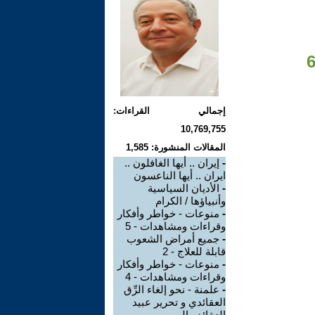
إجمالي القراءات:
10,769,755
المقالات المنشورة: 1,585
-
إيران .. أيها الغافلون ..
ايران .. أيها الناعسون
-
الأديان السياسية
وأنبياؤها / الكرام
-
منوعات - خواطر وأفكار
وقراءات ومشاهدات - 5
-
جميع أمراض الشعوب
قابلة للعلاج - 2
-
منوعات - خواطر وأفكار
وقراءات ومشاهدات - 4
-
علمنة - نحو إلغاء الرِّق
العقائدي و تحرير عبيد
العقائد . الم ...