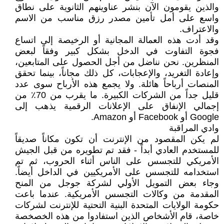
والذين يقومون الآن بنشر عناوينهم الثانوية على نطاق
واسع على أمل تأمين مصدر رزق مناسب من الاسم
والاعتراف.
وقد أدت هذه العمالة المجانية أو الرخيصة إلى اتساع
فجوة التفاوت في الدخل بشكل كبير وفقاً لبعض
المنظرين. نحن نناضل من أجل الحصول على المتابعين،
وإعادة التغريد، والإعجابات، كل ذلك مجاناً، بينما تحقق
المنصات أرباحاً هائلة. ولا يجمع هذه الأرباح سوى عدد
قليل جداً من الشركات الكبيرة. ما يقرب من 70٪ من
إجمالي الإنفاق على الإعلانات الرقمية يذهب إلى
Google أو Facebook أو Amazon.
وادي المراقبة
لم يكن المقصود من الإنترنت أن تكون مكاناً صديقاً
للمستخدم العادي أبداً - فقد تم تطويره من قبل الجيش
الأمريكي للتجسس على الناس أثناء الحروب، ثم تم
استخدامه للتجسس على الأمريكيين في الداخل أيضاً.
وجاء بعض التمويل الأولي لشركة جوجل من المنح
المقدمة من وكالات التجسس الأمريكية. عندما باعت
حكومة الولايات المتحدة البنية التحتية للإنترنت لشركات
خاصة، قام الأشخاص الذين استفادوا من هذه الخصخصة