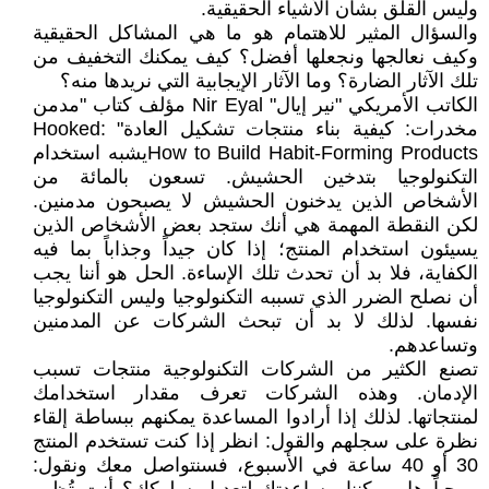
وليس القلق بشأن الأشياء الحقيقية.
والسؤال المثير للاهتمام هو ما هي المشاكل الحقيقية
وكيف نعالجها ونجعلها أفضل؟ كيف يمكنك التخفيف من
تلك الآثار الضارة؟ وما الآثار الإيجابية التي نريدها منه؟
الكاتب الأمريكي "نير إيال" Nir Eyal مؤلف كتاب "مدمن
مخدرات: كيفية بناء منتجات تشكيل العادة" Hooked:
How to Build Habit-Forming Productsيشبه استخدام
التكنولوجيا بتدخين الحشيش. تسعون بالمائة من
الأشخاص الذين يدخنون الحشيش لا يصبحون مدمنين.
لكن النقطة المهمة هي أنك ستجد بعض الأشخاص الذين
يسيئون استخدام المنتج؛ إذا كان جيداً وجذاباً بما فيه
الكفاية، فلا بد أن تحدث تلك الإساءة. الحل هو أننا يجب
أن نصلح الضرر الذي تسببه التكنولوجيا وليس التكنولوجيا
نفسها. لذلك لا بد أن تبحث الشركات عن المدمنين
وتساعدهم.
تصنع الكثير من الشركات التكنولوجية منتجات تسبب
الإدمان. وهذه الشركات تعرف مقدار استخدامك
لمنتجاتها. لذلك إذا أرادوا المساعدة يمكنهم ببساطة إلقاء
نظرة على سجلهم والقول: انظر إذا كنت تستخدم المنتج
30 أو 40 ساعة في الأسبوع، فسنتواصل معك ونقول: