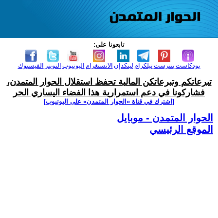
تابعونا على:
بودكاست
بنترست
تيلكرام
لينكدإن
الانستغرام
اليوتيوب
التويتر
الفيسبوك
تبرعاتكم وتبرعاتكن المالية تحفظ استقلال الحوار المتمدن،
فشاركونا في دعم استمرارية هذا الفضاء اليساري الحر
[اشترك في قناة ‫«الحوار المتمدن» على اليوتيوب]
الحوار المتمدن - موبايل
الموقع الرئيسي