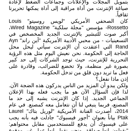
بتمويل المجلات والإعلانات وجماعات الضغط لإعادة
صياغة الإنترنت من أداة مراقبة إلى أداة يمكنها تحريرنا
ثقافياً.
كان الصحفي الأمريكي "لويس روسيتو" Louis
Rossetto- مؤسس "مجلة سلكية" Wired Magazine،
أكبر صوت للتبشير بالإنترنت الجديد المخصخص في
التسعينيات - من محبي الأديبة الأمريكية "آين راند" Ayn
Rand التي اعتقدت أن الإنترنت سيأتي ليحل محل
الحاجة إلى الحكومة. نحن نعيش اليوم مثل هذه الرؤية
التحررية للإنترنت، حيث توجد الشركات إلى حد كبير
بصورة غير منظمة، ولا تخضع للضرائب، وقادرة على
فعل ما تريد دون قلق من تدخل الحكومة.
إذن ماذا نفعل؟
ولكن يبدو أن المزيد من الناس يدركون هذه الضجة الآن.
لذا فإن السؤال الآن هو ما يجب فعله بهذا الإعلان
الجماعي الجديد. إذا كان الإنترنت يشبه إلى حد ما
المصنع، فربما ينبغي لنا أن نتعامل معه كمصنع. في عام
2014، أصدرت الفنانة الأمريكية "لوريل بتاك" Laurel
Ptak بياناً بعنوان "أجور فيسبوك" جادلت فيه بأنه يجب
على فيسبوك أن يدفع للمستخدمين مقابل محتواهم:
"يقولون إنها صداقة. ونحن نقول إنها عمل غير مدفوع