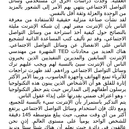
العقلية. وجدت دراسات أخرى أن مستخدمي وسائل
التواصل الاجتماعي ينتهي بهم الأمر إلى الشعور بالمزيد
من الوحدة والعزلة وثقة أقل بالنفس.
لقد نشأت صناعة منزلية حقيقية للاستفادة من معرفة
الناس بأن الإنترنت مضر لهم. إن شبكة الإنترنت مليئة
بالنصائح حول كيفية أخذ استراحة من وسائل التواصل
الاجتماعي، وقد تم تأليف كتب المساعدة الذاتية لتشجيع
الناس على الانفصال عن وسائل التواصل الاجتماعي.
هناك العديد من محادثات TED الشهيرة من مهندسي
الإنترنت السابقين والمديرين التنفيذيين الذين يخبرون
الناس أن الإنترنت سيئ بالنسبة لهم ويجب عليهم ترك
وسائل التواصل الاجتماعي وراءهم. لقد ظهرت تراجعات
للأثرياء تمنع الهواتف وأجهزة الحاسوب، وربما الأمر الأكثر
إثارة للقلق هو أن الأشخاص الذين يبنون هذه التكنولوجيا
يرسلون أطفالهم إلى المدارس حيث يتم حظر التكنولوجيا
- وهو اعتراف ضمني بقدرتها على إيذاء عقول الناس.
يتم التذكير باستمرار بأن الإنترنت سيء بالنسبة للجميع،
ومع ذلك فإن استخدام وسائل التواصل الاجتماعي يرتفع
أكثر من أي وقت مضى، حيث يبلغ متوسطه 145 دقيقة
للشخص الواحد يومياً على مستوى العالم. إذن نحن
عالقون في دائرة حيث نعلم أن هناك شيئاً سيئاً ونريد