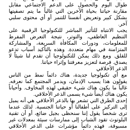
طوال اليوم والحصول على الدعم الاجتماعي مقابل
مقارنة حياتنا بحياة الآخرين التي غالباً ما يتم تصفيتها
بشكل كبير وتعريض أنفسنا للتنمر أو أي محتوى سلبي
آخر.
يجب الانتباه للتأثير المباشر للتكنولوجيا الرقمية على
التنظيم العاطفي، والتوتر، نتيجة التعرض المفرط
للمعلومات، ودورات المكافأة السريعة، والمشاركة
المتزامنة في مهام متعددة. وهذه بالتأكيد أسباب تدعو
للقلق. ومع ذلك يمكن للتكنولوجيا أن تقدم لنا شيئاً لا
يصدق. فرصة لتعزيز معرفتنا وإثراء حياتنا.
الذعر الأخلاقي
مع أي تكنولوجيا جديدة، هناك دائماً نمط من الناس
يقولون هذا يسبب الإدمان، ويدمر المجتمع كما نعرفه.
غالباً ما يكون هناك شيء حقيقي لهذه المخاوف. وأحياناً
يكون هناك أيضاً شيء يسمى الذعر الأخلاقي.
إحدى الطرق التي تشعر بها بالذعر الأخلاقي هي أنه يميل
إلى التركيز على أطفالنا أو حياتنا الجنسية. لذلك عندما
ترى شخصاً يقول إننا سنحظى بجيل ضائع، أو أن تقنية
البلوتوث تقود الشباب إلى ممارسات سيئة بمعدلات غير
مسبوقة، فهذه دائماً مؤشرات على الذعر الأخلاقي