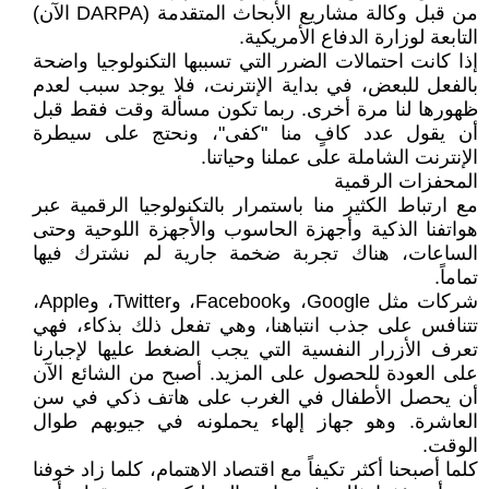
من قبل وكالة مشاريع الأبحاث المتقدمة (DARPA الآن)
التابعة لوزارة الدفاع الأمريكية.
إذا كانت احتمالات الضرر التي تسببها التكنولوجيا واضحة
بالفعل للبعض، في بداية الإنترنت، فلا يوجد سبب لعدم
ظهورها لنا مرة أخرى. ربما تكون مسألة وقت فقط قبل
أن يقول عدد كافٍ منا "كفى"، ونحتج على سيطرة
الإنترنت الشاملة على عملنا وحياتنا.
المحفزات الرقمية
مع ارتباط الكثير منا باستمرار بالتكنولوجيا الرقمية عبر
هواتفنا الذكية وأجهزة الحاسوب والأجهزة اللوحية وحتى
الساعات، هناك تجربة ضخمة جارية لم نشترك فيها
تماماً.
شركات مثل Google، وFacebook، وTwitter، وApple،
تتنافس على جذب انتباهنا، وهي تفعل ذلك بذكاء، فهي
تعرف الأزرار النفسية التي يجب الضغط عليها لإجبارنا
على العودة للحصول على المزيد. أصبح من الشائع الآن
أن يحصل الأطفال في الغرب على هاتف ذكي في سن
العاشرة. وهو جهاز إلهاء يحملونه في جيوبهم طوال
الوقت.
كلما أصبحنا أكثر تكيفاً مع اقتصاد الاهتمام، كلما زاد خوفنا