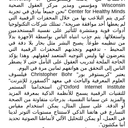
Wisconsin ومؤسس ومدير مركز العقول الصحية
Center for Healthy Minds "نحن جميعاً بيادق في تجربة
كبرى يتم التلاعب بها من خلال المحفزات الرقمية التي
لم يعطها أحد موافقة صريحة". تمتلك شركات التكنولوجيا
أدوات قوية ومنتشرة للتأثير على نفسية المستخدمين
واستغلالها. يتم جذب انتباه الناس بواسطة الأجهزة بدلاً
من تنظيمه طوعاً. يصبح البشر مثل بحار بلا دفة في
المحيط - تدفعهم وتجذبهم المحفزات الرقمية التي
يتعرضون لها وليس التوجيه المتعمد لعقولهم. وهذا يؤكد
الحاجة الملحة لتدريب العقول على التأمل حتى لا يضطر
الناس إلى التحقق من هواتفهم ثمانين مرة في اليوم.
يعتبر "كريستوفر بور" Christopher Bohr فيلسوف
العلوم المعرفية والباحث في معهد "أكسفورد للإنترنت"
Oxford Internet Institute"إن استخدامنا المستمر
للتقنيات الرقمية يسمح للأنظمة الذكية بمعرفة المزيد
والمزيد عن سماتنا النفسية، بدرجات متفاوتة من الصحة
أو الدقة. على سبيل المثال، يمكن استخدام مقياس
التسارع في هاتفنا الذكي لاستنتاج مستويات التوتر لدينا
في العمل، أو يمكن للتحليل الآلي لأنماطنا الصوتية تحديد
أننا مكتئبون".