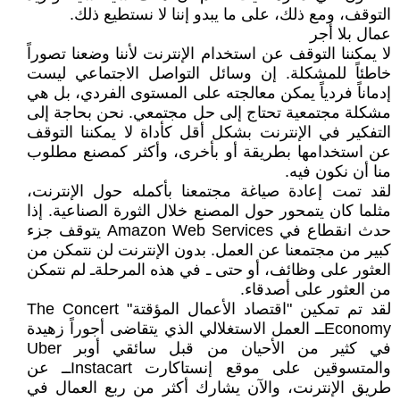
التوقف، ومع ذلك، على ما يبدو إننا لا نستطيع ذلك.
عمال بلا أجر
لا يمكننا التوقف عن استخدام الإنترنت لأننا وضعنا تصوراً
خاطئاً للمشكلة. إن وسائل التواصل الاجتماعي ليست
إدماناً فردياً يمكن معالجته على المستوى الفردي، بل هي
مشكلة مجتمعية تحتاج إلى حل مجتمعي. نحن بحاجة إلى
التفكير في الإنترنت بشكل أقل كأداة لا يمكننا التوقف
عن استخدامها بطريقة أو بأخرى، وأكثر كمصنع مطلوب
منا أن نكون فيه.
لقد تمت إعادة صياغة مجتمعنا بأكمله حول الإنترنت،
مثلما كان يتمحور حول المصنع خلال الثورة الصناعية. إذا
حدث انقطاع في Amazon Web Services يتوقف جزء
كبير من مجتمعنا عن العمل. بدون الإنترنت لن نتمكن من
العثور على وظائف، أو حتى ـ في هذه المرحلةـ لم نتمكن
من العثور على أصدقاء.
لقد تم تمكين "اقتصاد الأعمال المؤقتة" The Concert
Economyــ العمل الاستغلالي الذي يتقاضى أجوراً زهيدة
في كثير من الأحيان من قبل سائقي أوبر Uber
والمتسوقين على موقع إنستاكارت Instacartــ عن
طريق الإنترنت، والآن يشارك أكثر من ربع العمال في