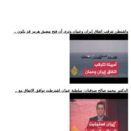
.. واشنطن تترقب اتفاق إيران وعمان وترى أن فتح مضيق هرمز قد يكون
.. الدكتور محمد صالح صدقيان: سلطنة عمان اشترطت توافق الاتفاق مع