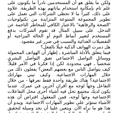
ولكن ما يقلق هو أن المستخدمين نادراً ما يكونون على
علم تام بإمكانية استخدام بياناتهم بهذه الطريقة. علاوة
على ذلك، كثيراً ما لا تحظى الشركات التي تعمل على
تطوير المجموعة المتنوعة المتزايدة من تكنولوجيات
"الصحة والرفاهية" بالاعتبار الكافي للمخاطر الناجمة عن
التدخل. على سبيل المثال قد تقوم الشركات بدفع
المستخدم لتغيير أنماط النوم أو الحالة المزاجية أو
التفضيلات الغذائية والتسبب في ضرر غير مقصود.
هل دمرت الهواتف الذكية جيلًا بالفعل؟
فيما يتعلق بالأدلة المباشرة ـ إظهار أن الهواتف المحمولة
ووسائل التواصل الاجتماعي تعيق التواصل البشري
شخصياً ـ فهي محدودة. لكن إذا فكرنا في الأمر قليلاً:
كيف يتواصل الناس مع بعضهم البعض؟ يفعلون ذلك من
خلال المهارات الاجتماعية. وكيف تبني مهاراتك
الاجتماعية؟ هناك طريقة واحدة فقط نعرفها - من خلال
التفاعل وجهاً لوجه مع أقران آخرين في عمرك. عندما
يكون لديك مجتمع تحل فيه أشياء أخرى محل التفاعلات
الاجتماعية وجهاً لوجه، فمن المعقول افتراض أن هذه
الأشياء ستؤثر على تطوير المهارات الاجتماعية. ويبدو أن
هذا هو ما نراه الآن. ويتعين علينا أن نجد وسيلة لتحقيق