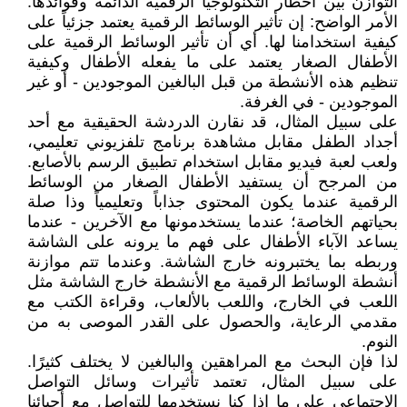
التوازن بين أخطار التكنولوجيا الرقمية الدائمة وفوائدها.
الأمر الواضح: إن تأثير الوسائط الرقمية يعتمد جزئياً على
كيفية استخدامنا لها. أي أن تأثير الوسائط الرقمية على
الأطفال الصغار يعتمد على ما يفعله الأطفال وكيفية
تنظيم هذه الأنشطة من قبل البالغين الموجودين - أو غير
الموجودين - في الغرفة.
على سبيل المثال، قد نقارن الدردشة الحقيقية مع أحد
أجداد الطفل مقابل مشاهدة برنامج تلفزيوني تعليمي،
ولعب لعبة فيديو مقابل استخدام تطبيق الرسم بالأصابع.
من المرجح أن يستفيد الأطفال الصغار من الوسائط
الرقمية عندما يكون المحتوى جذاباً وتعليمياً وذا صلة
بحياتهم الخاصة؛ عندما يستخدمونها مع الآخرين - عندما
يساعد الآباء الأطفال على فهم ما يرونه على الشاشة
وربطه بما يختبرونه خارج الشاشة. وعندما تتم موازنة
أنشطة الوسائط الرقمية مع الأنشطة خارج الشاشة مثل
اللعب في الخارج، واللعب بالألعاب، وقراءة الكتب مع
مقدمي الرعاية، والحصول على القدر الموصى به من
النوم.
لذا فإن البحث مع المراهقين والبالغين لا يختلف كثيرًا.
على سبيل المثال، تعتمد تأثيرات وسائل التواصل
الاجتماعي على ما إذا كنا نستخدمها للتواصل مع أحبائنا