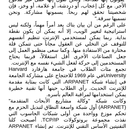
الأجر. مع كل إعجاب، أو دردشة، أو علامة، أو وخز، فإن
شخصيتنا تحقق لهم ربحاً. يسمونها مشاركة. ونحن
نسميها سرقة."
على الرغم من أن بيان بتاك يعد أمراً مهماً، ولكنه ليس
استراتيجية لتغيير الويب، إلا أنه يمكن أن يكون نقطة
بداية. ربما يمكن لمستخدمي الإنترنت تنظيم أنفسهم
للتوقف عن التخلي عن العقول مجاناً حتى تتمكن قلة
مختارة من الاستفادة منها. وكما سعى منظمو العمل إلى
جعل الصناعات الأخرى أقل استغلالاً، فربما يحتاج
المستخدمين إلى حركة لفعل الشيء نفسه مع الإنترنت.
تجمع مئات الطلاب في جامعة هارفارد Harvard
Universityفي عام 1969 للاحتجاج على مشاركة الجامعة
في إنشاء شبكة ARPANET، التي كانت بمثابة مقدمة
للإنترنت الحديث. رأى الطلاب حينها أنها تقنية خطيرة
يمكن استخدامها لمراقبة العالم بأسره.
وكانت شبكة "وكالة مشاريع الأبحاث المتقدمة"
(ARPANET) أول شبكة واسعة النطاق لتبديل الحزم مع
تحكم موزع وواحدة من أولى شبكات الحاسوب التي
نفذت مجموعة بروتوكولات TCP/IP. أصبحت كلتا
التقنيتين الأساس التقني للإنترنت. تم إنشاء ARPANET