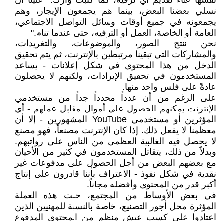
نفسها عناء تقديم أي ترفيه، كما كتبت وارك. "علينا أن
نسلي بعضنا البعض، بينما هم يجمعون الإيجار، وهم
يجمعونه في جميع أوقات وسائل التواصل الاجتماعي،
العامة أو الخاصة، العمل أو الترفيه، حتى عندما تنام."
نحن ننتج الصور، والموضوعات، والتغريدات،
والمشاركات التي تبقينا مرتبطين بالإنترنت، ثم يتم تحقيق
الدخل من هذا المحتوى في شكل إعلانات - يساعد
المستخدمون في تحقيق الإيرادات، ولكنهم لا يحصلون
عادةً على فلس واحد منها.
على الرغم من أن عدداً محدداً جداً من مستخدمي
الإنترنت يمكنهم الحصول على أموال مقابل عملهم - أي
المؤثرين أو مستخدمي YouTube المشهورين - إلا أن
معظمنا لا يفعل ذلك. إذا كان الإنترنت مصنعاً، فهو مصنع
لا يحصل فيه الغالبية العظمى من الناس على رواتبهم.
وبدلاً من ذلك، يتقاتل المستخدمون في كثير من الأحيان
مع بعضهم البعض من أجل الحصول على مدفوعات غير
نقدية في شكل نفوذ - الاعتراف بأننا قادرون على إنتاج
أكبر قدر من المحتوى وأفضله مجاناً.
في بعض الأوساط من المجتمع، حلت هذه العملة
المؤثرة محل أجور التصنيع، خاصة بالنسبة للمهنيين الذين
اعتادوا على كسب عيش منظم من المحتوى المدفوع