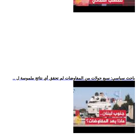
.. باحث سياسي: سبع جولات من المفاوضات لم تحقق أي نتائج ملموسة ل