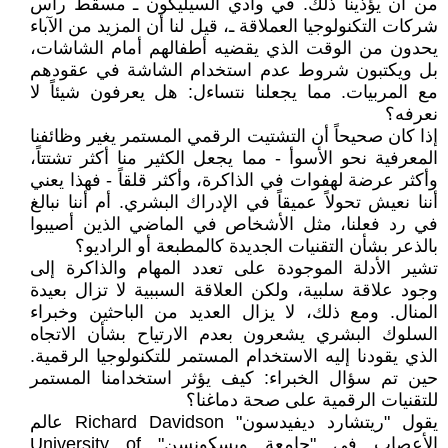
من أن يؤذينا ذلك. في وادي السيليكون ـ مسقط رأس
شركات التكنولوجيا العملاقة ـ، قيل لنا أن المزيد من الآباء
يحدون من الوقت الذي يقضيه أطفالهم أمام الشاشات،
بل ويكتبون شروط عدم استخدام الشاشة في عقودهم
مع المربيات. مما يجعلنا نتساءل: هل يعرفون شيئاً لا
نعرفه؟
إذا كان صحيحاً أن التشتيت الرقمي المستمر يغير وظائفنا
المعرفية نحو الأسوأ - مما يجعل الكثير منا أكثر تشتتاً،
وأكثر عرضة لهفوات في الذاكرة، وأكثر قلقاً - فهذا يعني
أننا نعيش تحولاً عميقاً في الإدراك البشري. أم أننا نبالغ
في رد فعلنا، مثل الأشخاص في الماضي الذين أصيبوا
بالذعر بشأن التقنيات الجديدة كالمطبعة أو الراديو؟
تشير الأدلة الموجودة على تعدد المهام والذاكرة إلى
وجود علاقة سلبية، ولكن العلاقة السببية لا تزال بعيدة
المنال. ومع ذلك، لا يزال العديد من الباحثين وخبراء
السلوك البشري يشعرون بعدم الارتياح بشأن الاتجاه
الذي يقودنا إليه الاستخدام المستمر للتكنولوجيا الرقمية.
حين تم سؤال الخبراء: كيف يؤثر استخدامنا المستمر
للتقنيات الرقمية على صحة دماغنا؟
يقول "ريتشارد ديفيدسون" Richard Davidson عالم
الأعصاب في "جامعة ويسكونسن" University of