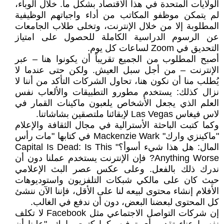
الولايات المتحدة في هذا الاقتصاد بشكل ما. خلال الوباء،
لم يتمكن موظفو المكاتب من أداء واجباتهم الوظيفية
المطلوبة إلا من خلال الإنترنت، وتخلى طلاب الجامعات
عن الرسوم الدراسية الكاملة للحصول على امتياز
التحديق في Zoom لساعات كل يوم.
أصبح المطلوب من الجميع تقريباً أن يكونوا هنا – عبر
الإنترنت – من أجل سبل العيش. ولكن حتى عندما لا
يُطلب منا أن نكون هنا، تحاول الشركات التأكد من أننا لا
نزال كذلك: يستخدم مطورو التطبيقات والألعاب نفس
العلم الذي يجعل الأشخاص يلعبون ماكينات القمار في
لاس فيغاس Las Vegas لإبقائنا ملتصقين بشاشاتنا.
وكما كتبت الباحثة الأسترالية في مجال الثقافة والإعلام
"ماكينزي وارك" Mackenzie Wark في كتابها "مات رأس
المال: هل هذا شيء أسوأ؟" Capital Is Dead: Is This
Anything Worse? فإن الإنترنت يستخدم عملنا دون أن
ندرك ذلك بالفعل. وعلى عكس عصر البث الإعلامي
حيث كان على مالكي شبكات التلفزيون واستوديوهات
الأفلام إنشاء محتوى لبيعه لنا على الأقل، فإننا الآن ننشئ
كل المحتوى لبعضنا البعض، دون أن ندفع في الغالب.
إن شركات التواصل الاجتماعي مثل Facebook لا تكلف