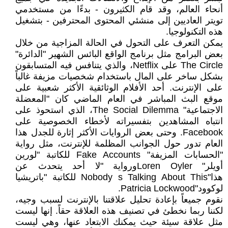
أنحاء العالم، وقد قام الكثيرون - بدءًا من مستخدمي
تويتر العاديين إلى منشئي المحتوى المحترفين - بتشغيل
هذه التكنولوجيا.
يمكن التعرف على التحول في الحالة المزاجية من خلال
بعض البرامج مثل برنامج الواقع البائس الشهير "الدائرة"
The Circle على Netflix، والذي يتنافس فيه المتسابقون
بشكل ساخر على المال باستخدام شخصيات مزيفة غالباً
على الإنترنت. أحد الأفلام الوثائقية الأكثر شعبية على
موقع البث المباشر في العام الماضي كان "المعضلة
الاجتماعية" The Social Dilemma، الذي استحوذ على
انتباه المشاهدين بتفسيراته لأخطاء الخصوصية على
Facebook. وحتى بعض الروايات الأكثر إثارة للجدل هذا
العام تدور حول الجوانب المظلمة للإنترنت، مثل رواية
"الحسابات المزيفة" Fake Accounts للكاتبة "لورين
أويلر" Loren Oylerورواية "لا أحد يتحدث عن
هذا"Nobody s Talking About This للكاتبة "باتريشيا
لوكوود"Patricia Lockwood.
نقوم جميعاً بإعادة تحليل علاقتنا بالإنترنت لسبب وجيه،
لكننا ربما نخطئ في تصنيف هذه العلاقة حقاً. إنها ليست
مثل علاقة سيئة حيث يمكنك الابتعاد عنها، وهي ليست