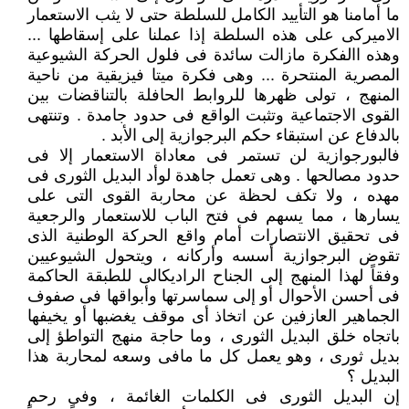
ما أمامنا هو التأييد الكامل للسلطة حتى لا يثب الاستعمار
الاميركى على هذه السلطة إذا عملنا على إسقاطها ...
وهذه االفكرة مازالت سائدة فى فلول الحركة الشيوعية
المصرية المنتحرة ... وهى فكرة ميتا فيزيقية من ناحية
المنهج ، تولى ظهرها للروابط الحافلة بالتناقضات بين
القوى الاجتماعية وتثبت الواقع فى حدود جامدة . وتنتهى
بالدفاع عن استبقاء حكم البرجوازية إلى الأبد .
فالبورجوازية لن تستمر فى معاداة الاستعمار إلا فى
حدود مصالحها . وهى تعمل جاهدة لوأد البديل الثورى فى
مهده ، ولا تكف لحظة عن محاربة القوى التى على
يسارها ، مما يسهم فى فتح الباب للاستعمار والرجعية
فى تحقيق الانتصارات أمام واقع الحركة الوطنية الذى
تقوض البرجوازية أسسه وأركانه ، ويتحول الشيوعيين
وفقاً لهذا المنهج إلى الجناح الراديكالى للطبقة الحاكمة
فى أحسن الأحوال أو إلى سماسرتها وأبواقها فى صفوف
الجماهير العازفين عن اتخاذ أى موقف يغضبها أو يخيفها
باتجاه خلق البديل الثورى ، وما حاجة منهج التواطؤ إلى
بديل ثورى ، وهو يعمل كل ما مافى وسعه لمحاربة هذا
البديل ؟
إن البديل الثورى فى الكلمات الغائمة ، وفى رحم