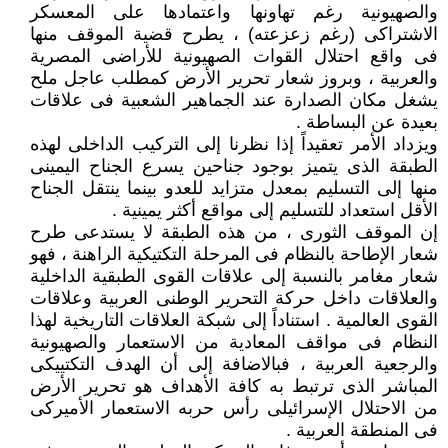
والصهيونية رغم تهاونها واعتمادها على المعسكر
الاشتراكى (رغم زعزعته) ، يطرح قضية الموقف منها
فى واقع احتلال القوات الصهيونية للأراضى المصرية
والعربية ، وبروز شعار تحرير الأرض كمطلب عاجل ملح
يشغل مكان الصدارة عند الجماهير الشعبية فى علاقات
بعيدة عن البساطة .
ويزداد الأمر تعقيداً إذا نظرنا إلى التركيب الداخلى لهذه
الطبقة الذى يتميز بوجود جناحين يسرع الجناح اليمينى
منها إلى التسليم بمعدل متزايد للعدو بينما ينتقل الجناح
الأقل استعداد للتسليم إلى مواقع أكثر يمينية .
إن الموقف الثورى ، من هذه الطبقة لا يستدعى طرح
شعار الإطاحة بالنظام فى المرحلة التكتيكية الراهنة ، فهو
شعار مغامر بالنسبة إلى علاقات القوى الطبقية الداخلية
والعلاقات داخل حركة التحرير الوطنى العربية وعلاقات
القوى العالمية . استناداً إلى شبكة العلاقات التاريخية لهذا
النظام فى مواقف المعادية من الاستعمار والصهيونية
والرجعية العربية ، فبالاضافة إلى أن الهدف التكتييكى
المباشر الذى ترتبط به كافة الأهداف هو تحرير الأرض
من الاحتلال الإسرائيلى رأس حربه الاستعمار الأميركى
فى المنطقة العربية .