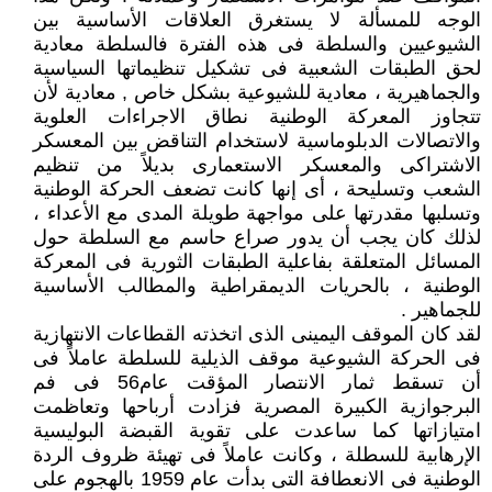
الوجه للمسألة لا يستغرق العلاقات الأساسية بين
الشيوعيين والسلطة فى هذه الفترة فالسلطة معادية
لحق الطبقات الشعبية فى تشكيل تنظيماتها السياسية
والجماهيرية ، معادية للشيوعية بشكل خاص , معادية لأن
تتجاوز المعركة الوطنية نطاق الاجراءات العلوية
والاتصالات الدبلوماسية لاستخدام التناقض بين المعسكر
الاشتراكى والمعسكر الاستعمارى بديلاً من تنظيم
الشعب وتسليحة ، أى إنها كانت تضعف الحركة الوطنية
وتسلبها مقدرتها على مواجهة طويلة المدى مع الأعداء ،
لذلك كان يجب أن يدور صراع حاسم مع السلطة حول
المسائل المتعلقة بفاعلية الطبقات الثورية فى المعركة
الوطنية ، بالحريات الديمقراطية والمطالب الأساسية
للجماهير .
لقد كان الموقف اليمينى الذى اتخذته القطاعات الانتهازية
فى الحركة الشيوعية موقف الذيلية للسلطة عاملاً فى
أن تسقط ثمار الانتصار المؤقت عام56 فى فم
البرجوازية الكبيرة المصرية فزادت أرباحها وتعاظمت
امتيازاتها كما ساعدت على تقوية القبضة البوليسية
الإرهابية للسطلة ، وكانت عاملاً فى تهيئة ظروف الردة
الوطنية فى الانعطافة التى بدأت عام 1959 بالهجوم على