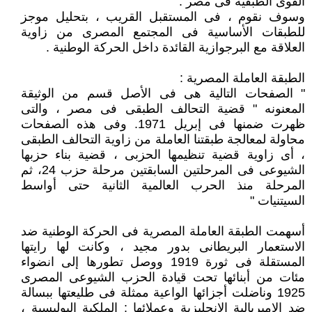
القوى الطبقية فى مصر .
وسوف نقوم ، فى المستقبل القريب ، بتحليل موجز
للطبقات الأساسية فى المجتمع المصرى من زاوية
العلاقة مع البرجوازية القائدة داخل الحركة الوطنية .
الطبقة العاملة المصرية :
" الصفحات التالية هى فى الأصل قسم من الوثيقة
المعنونه " قضية التحالف الطبقى فى مصر ، والتى
ظهرت ضمنها فى إبريل 1971. وفى هذه الصفحات
محاولة لمعالجة طبقتنا العاملة من زاوية التحالف الطبقى
، أى زاوية قضية تنظيمها الحزبى ، قضية بناء حزبها
الشيوعى فى المرحلتين السابقتين مرحلة حزب 24، ثم
المرحلة منذ الحرب العالمية الثانية حتى أواسط
السيتنيات "
أسهمت الطبقة العاملة المصرية فى الحركة الوطنية ضد
الاستعمار البريطانى بدور مجيد ، وكانت لها رايتها
المستقلة فى ثورة 1919 ووصل تطورها إلى انضواء
مئات من أبنائها تحت قيادة الحزب الشيوعى المصرى
1925 وناضلت أجزائها الواعية ممثلة فى طليعتها ببسالة
ضد الإمبريالية الإنجليزية وعملائها : الملكية البوليسية ،