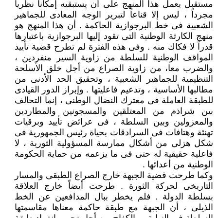
مستقبل يعمل هذا المنهج على أن يستبقيه إمكاناً نظرياً
مجرداً ، ليس إلا قناعاً لتبرير الوجه المعادى للجماهير
الشعبية فى خط البرجوازية الحاكمة . أن هذا المنهج هو
منهج الكارثة الوطنية التى تقود إليها البرجوازية باعتبارها
قدراً لا فكاك منه . وفى هذه الفترة لم تطرح قضية تأييد
المواقف الوطنية للسلطة من زاوية السير منفردين ،
والضرب معا، من زاوية الصراع من أجل خلق الأسلحة
التنظيمية للجماهير الشعبية ، وتحقيق الحد الأدنى من
مطالبها الأساسية ، وتدعيم فاعليتها . وإبراز الدور القيادى
للطبقة العاملة فى معترك النضال الوطنى ، إنما التحالف
بين شراذم من المعتلقين والمسجونين والمطاردين
والمعزولين وبين السلطة ، فى عرائض تأييد وبرقيات
تهنئة وهتافات فى السرادقات بحياة رئيس الجمهورية فى
شكل هزلى من أشكال ممارسة المسؤولية الثورية ، لا
فاعلية حقيقية له حتى فى ما يزعمه من حماية الحكومة
الوطنية من أعدائها .
وكما طرحت قضية الجبهة خارج الصراع الطبقى والمسار
التاريخى لحركة الثورة . طرحت أيضاً خارج العلاقة
بسلطة الدولة . فلم يخطر ببال المدافعين عن الخط
الذيلى ، أن الجبهة مع طبقة حاكمة معناها مقاسمتها