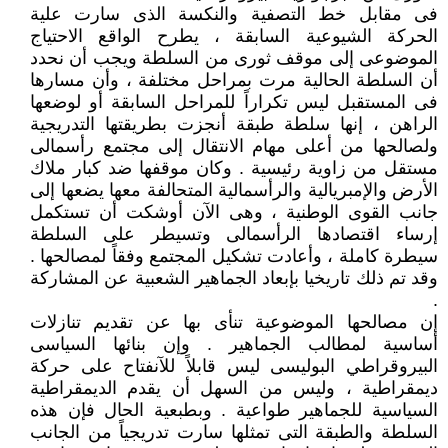
فى مقابل خط التصفية والنكسة الذى سارت علية
الحركة الشيوعية السابقة ، يطرح الواقع الاحتياج
الموضوعى إلى موقف ثورى من السلطة ويجب أن نحدد
أن السلطة الحالية مرت بمراحل مختلفة ، وأن مسارها
فى المستقبل ليس تكراراً للمراحل السابقة أو لوضعها
الراهن ، إنها سلطة طبقة أنجزت بطريقتها التدريجية
ولصالحها من أعلى مهام الانتقال إلى مجتمع رأسمالى
مستقل من زاوية رئيسية . وكان موقفها ضد كبار ملاك
الأرض والإمبريالية والرأسمالية المتحالفة معها يضعها إلى
جانب القوى الوطنية ، وهى الآن أوشكت أن تستكمل
إرساء اقتصادها الرأسمالى وتسيطر على السلطة
سيطرة كاملة ، وأعادت تشكيل المجتمع وفقاً لمصالحها .
وقد تم ذلك تاريخيا بإبعاد الجماهير الشعبية عن المشاركة
.
إن مصالحها الموضوعية تنأى بها عن تقديم تنازلات
أساسية لمطالب الجماهير . وإن بنائها السياسى
البيروقراطي البوليسى ليس قابلاً للآنفتاح على حركة
ديمقراطية ، وليس من السهل أن يقدم الديمقراطية
السياسية للجماهير طواعية . وبطبعية الحال فإن هذه
السلطة والطبقة التى تمثلها سارت تدريجياً من الجانب