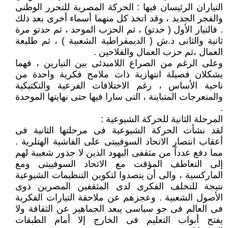
التياران الرئيسان فيها : الحركة المصرية للتحرر الوطنى
والفجر الجديد ، وقد اتخذ كل منهما أسماء أخرى بعد ذلك
. فالتيار الأول ( حدتو) ، ثم الحزب الموحد ، ثم حدتو مرة
ثانية والثانى د.ش ( الديمقراطية الشعبية ) ، ثم طليعة
العمال ،ثم حزب العمال والفلاحين .
وعلى الرغم من الصراع اللامبدئى بين التيارين ، فهما
يشكلان فصيلة انتهازية ذات ملامح فكرية واحدة من
ناحية الأساس ، رغم الاختلافات الفرعية والتكتيكية
والمنعرجات المتباينة ، التى سارا فيها حتى نهايتها الموحدة
.
المرحلة الثانية للحركة الشيوعية :
لقد نشأت الحركة الشيوعية فى مرحلتها الثانية فى
أعقاب انتصار الاتحاد السوفييتى على الفاشية الهتلرية .
مما دفع عدداً من مثقفى اليهود الذين لا جذور شعبية لهم
إلى التعاطف المؤقت مع الاتحاد السوفييتى ومع
الماركسية ، والى أن يتصدوا لتكوين التنظيمات الشيوعية
نتيجة للتخلف الفكرى لدى المثقفين المصرين ذوى
الأصول الشعبية . وعجزهم عن ملاحقة التيارات الفكرية
فى العالم فى جو سياسى يبعد الجماهير عن الثقافة ولا
يفتح أبواب التعليم فى الخارج إلا أمام الطبقات