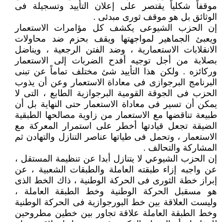
موقفاً شكلياً يقتصر على إعلان التأييد وتسجيلة فى
الوثائق بل هو موقف ثورى مبدئى .
إن الحزب الشيوعى يكشف كل مؤامرات الاستعمار
ويعبئ الجماهير لمواجهتها ويقف بحزم ضد محاولات
الانقلابات الاستعمارية ، وضد الفتن الرجعية ، ويناضل
بصلابة من أجل توجيه أفدح الضربات إلى الاستعمار
وركائزه . ولكن هذا التأييد شئ مختلف تماماً عن تبنى
البرنامج البرجوازى فى معاداة الاستعمار وعن أن يذوب
الحزب فى الجوقة القومية البرجوازية الطابع ، التى لا
يمكن أن تسير فى معاداة الاستعمار حتى النهاية بل أن
طبيعة تناقضها مع الاستعمار من زاوية مصالحها الطبقية
الضيقة تجعل قيادتها أخطر على استمرار المعركة مع
الاستعمار ، وتحمل فى طياتها عناصر التنازل والتهادن ثم
المشاركة والتحالف .
إن الحزب الشيوعي لا يتنازل أبدا عن تنظيمة المستقل ،
عن واجبه إزاء طبقته العاملة والطبقات الشعبية ، عن
إبراز خطة الثورى فى الحركة الوطنية ، ذاك الخط الذى
هو مسقبل الحركة الوطنية وخط الطبقة العاملة ،
وليست العلاقة بين خط البورجوازية فى الحركة الوطنية
وخط الطبقة العاملة علاقة تجاور بين خطين مطروحين