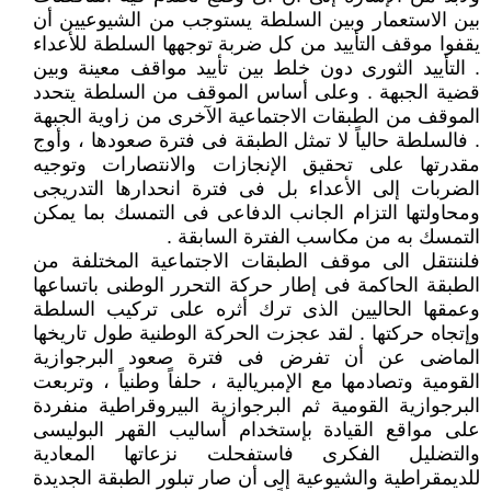
بين الاستعمار وبين السلطة يستوجب من الشيوعيين أن
يقفوا موقف التأييد من كل ضربة توجهها السلطة للأعداء
. التأييد الثورى دون خلط بين تأييد مواقف معينة وبين
قضية الجبهة . وعلى أساس الموقف من السلطة يتحدد
الموقف من الطبقات الاجتماعية الآخرى من زاوية الجبهة
. فالسلطة حالياً لا تمثل الطبقة فى فترة صعودها ، وأوج
مقدرتها على تحقيق الإنجازات والانتصارات وتوجيه
الضربات إلى الأعداء بل فى فترة انحدارها التدريجى
ومحاولتها التزام الجانب الدفاعى فى التمسك بما يمكن
التمسك به من مكاسب الفترة السابقة .
فلننتقل الى موقف الطبقات الاجتماعية المختلفة من
الطبقة الحاكمة فى إطار حركة التحرر الوطنى باتساعها
وعمقها الحاليين الذى ترك أثره على تركيب السلطة
وإتجاه حركتها . لقد عجزت الحركة الوطنية طول تاريخها
الماضى عن أن تفرض فى فترة صعود البرجوازية
القومية وتصادمها مع الإمبريالية ، حلفاً وطنياً ، وتربعت
البرجوازية القومية ثم البرجوازية البيروقراطية منفردة
على مواقع القيادة بإستخدام أساليب القهر البوليسى
والتضليل الفكرى فاستفحلت نزعاتها المعادية
للديمقراطية والشيوعية إلى أن صار تبلور الطبقة الجديدة