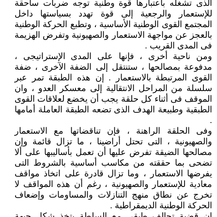
الذى تشغله باعتبارها قوة وطنية توجه ضربات ساحقة
للإستعمار والرجعية إلى قوة تهدد بسياستها داخل
المجتمع القوى الوطنية الأساسية ، وتطبع الحركة الوطنية
بالعجز عن مواجهة الاستعمار والصهيونية وتفرض الهزيمة
فى المدى القريب .
ومن ناحية أخرى ، فإنها على المدى الإستراتيجى ،
مدفوعة بمصالحها ، ستنتقل إلى الضفة الآخرى ، ضفة
القوى المرتبطة بالاستعمار . إن هذه الطبقة تمر عبر
سلسلة من المراحل الانتقالية إلى معسكر العدو ، وان
الموقف فى أثناء كل حلقة يجب أن يخضع لعلاقات القوى
الطبقية وطبيعة الهدف الذى تضعه الطبقة العاملة أمامها
.
وفى الحلقة الراهنة ، فإن تناقضاتها مع الاستعمار
والصهيونية ، التى تحتل أراضينا ، ما تزال قائمة وإن
مصالحها الضيقة تفرض عليها أن تعمل بأساليبها على ألا
تضحى بما حققته من مكاسب أساسية بالشروط التى
يفرضها الاستعمار ، وما تزال قادرة على اتخاذ مواقف
معادية للإستعمار والصهيونية ، رغم أن هذه المواقف لا
تخرج عن نطاق منهج التنازلات والمساومات وإضعاف
الحركة الوطنية الديمقراطية .
إن قضية تحالف طبقى مع السلطة يتخذ شكل جبهة