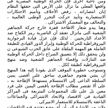
ومن ناحية أخرى فإن الحركة الوطنية المصرية فى
واقعها الفعلى ما تزال على الأرض التى حققها النظام
إبان انتصاراته ، رفض الأحلاف وتأميم الاحتكارات
الاستعمارية وتأييد حركت التحرر الوطنى العالمية ،
والتحالف مع المعسكر الاشتراكى .
وهنا يبدو شعار الاطاحة قفزة خارج حركة الجماهير
الشعبية التى ماتزال تعتقد أن الناصرية رمز الكفاح ضد
الأعداد التاريخيين . لذلك فإن عزل قيادة البرجوازية
البيروقراطية للحركة الوطنية وإبراز الدور القيادى للطبقة
العاملة هو المهمة الملقاة على عاتق الحزب الشيوعى ن
ولن يتحقق ذلك إلا بتعميق الصراع داخل الحركة الوطنية
ضد التنازلات وإقصاء الجماهير الشعبية وضد منهج
البيروقراطية كطبقة ككل .
وتستوجب خطورة الموقف الذى يقودنا إليه هذا المنهج
أن يشن هجوم جماهيرى ساحق على أقصى يمين
السلطة الداعى إلى الاستسلام مستهدفاً الإطاحة به ،
على ألا تقتصر مطالب الإطاحة بأقصى اليمين على فرد
معين بل على تلك المجموعات المتربعة فى المراكز
القيادية فى الاقتصاد والاتحاد الاشتراكى والجماعاات
الناعقة بالاستسلام للاستعمار الاميركى .
ولابد من الإشارة إلى أن أى وضع تحتدم فيه التناقضات