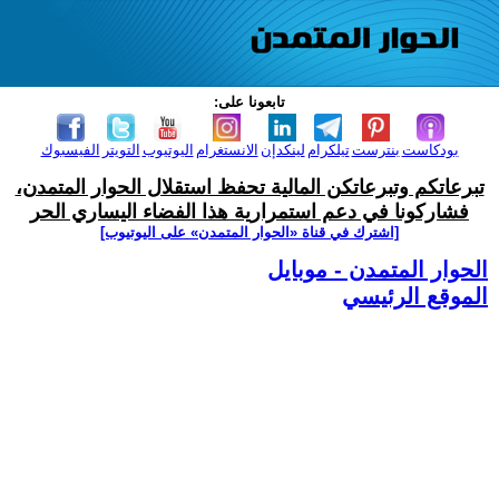
تابعونا على:
بودكاست
بنترست
تيلكرام
لينكدإن
الانستغرام
اليوتيوب
التويتر
الفيسبوك
تبرعاتكم وتبرعاتكن المالية تحفظ استقلال الحوار المتمدن،
فشاركونا في دعم استمرارية هذا الفضاء اليساري الحر
[اشترك في قناة ‫«الحوار المتمدن» على اليوتيوب]
الحوار المتمدن - موبايل
الموقع الرئيسي