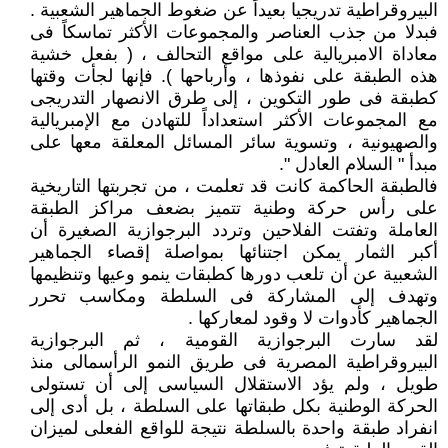
البيروقراطية تدريجيا بعيداً عن ضغوط الجماهير الشعبية .
فبدلا من جذب العناصر والمجموعات الأكثر تماسكاً فى
معاداة الامبريالية على مواقع التحالف ، ( بفعل خشية
هذه الطبقة على نفوذها ، وأرباحها ). فإنها لجأت وقتها
كطبقة فى طور التكوين ، إلى طرق الانصهار التدريجى
مع المجموعات الأكثر استعداداً للتهادن مع الإمبريالية
والصهيونية ، وتسوية سائر المسائل المعلقة معها على
مبدأ " السلام العادل ".
فالطبقة الحاكمة كانت قد تعلمت ، من تجربتها التاريخية
على رأس حركة وطنية تتميز بضعف مراكز الطبقة
العاملة وتفتت الفلاحين وتردد البرجوازية الصغيرة أن
أكبر الثمار يمكن اجتنائها بمواصلة إقصاء الجماهير
الشعبية عن أن تلعب دورها كطبقات ينمو وعيها وتنظيمها
وتهدف إلى المشاركة فى السلطة ومكاسب تحرر
الجماهير كأدوات لا وقود لمعاركها .
لقد سارت البرجوازية القومية ، ثم البرجوازية
البيروقراطية المصرية فى طريق النمو الرأسمالى منذ
طويل ، ولم يؤد الاستقلال السياسى إلى أن تستولى
الحركة الوطنية بكل طبقاتها على السلطة ، بل أدى إلى
انفراد طبقة واحدة بالسلطة نتيجة للواقع الفعلى لميزان