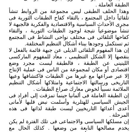
الطبقة العاملة .
وهذا الحلف الطبقى ليس مجموعة من الروابط تنشأ
تلقائياً داخل المجتمع ، بالتقاء كفاح الطبقات الثورية فى
مجرى الأحداث السياسية والاقتصادية والفكرية فالجبهة لا
تنشأ موضوعياً نتيجة لوجود الطبقات الثورية ، والتقاء
كفاحها التلقائى فى مختلف نواحى النشاط فى المجتمع
ثم تستكمل وجودها ببناء أشكال التنظيم المختلفة.
إن هذا المفهوم التلقائى الذيلى عن جبهة قائمة بالفعل لا
ينقصها إلا الشكل التنظيمى ، معاد للمفهوم الماركسى
اللينينى عن الطبقة ، فالطبقة ليست مجرد وضع
اقتصادى أو مكان لمجموعة من الناس فى عملية الإنتاج
إلا عبر صراعها مع غيرها من الطبقات فاكتشافها وعيها
التاريخى ورسالتها الاجتماعية وامتلاكها أشكال التنظيم
الملائمة نسبياً لخوض معارك صراع الطبقات .
إن الطبقة العاملة فى ألمانيا حينما تمزقت إلى أفراد فى
الجيش السياسى للهتلرية وأسلمت نبض قلبها لأمانى
أعدى أعدائها التاريخيين ليست طبقة لذاتها فى هذه
المرحلة .
إن مسلكها السياسى والاجتماعى فى تلك الفترة لم يكن
يخدم مصالحها النابعة من وضعها . كذلك الحال مع