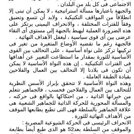
الاجتماعى فى كل بلد من البلدان .
والجبهة باعتبارها مسألة استراتيجية ، لا يمكن أن تبنى إلا
انطلاقاً من المواقف التكتيكية ، ولابد أن تتسع وتضيق
وفقاً للفترات المختلفة ، والانحراف اليمينى يرتكز على
هذه الضرورة العملية ليهبط بالجبهة إلى مستوى أى التقاء
عرضى بين أى قوى سياسية ، ليغفل الأهداف النهائية .
فالجبهة رغم ما تقضيه الأوضاع المتغيرة من تغير فى
تركيبها تركز على نواة أساسية ، على التحالف بين القوى
الأساسية للثورة بمقدار ما استطاعت التعبير عن أهدافها
فى الفترات التكتيكية . إن هذه النواة الأساسية لا يمكن
أن تكون فى بلادنا إلا التحالف بين العمال والفلاحين
بقيادة الطبقة العاملة .
وهذه النواة الأساسية لا تتحقق بإبراز الأسس النظرية
للتحالف بين العمال والفلاحين فحسب ، فالجماهير تتعلم
من خبراتها الذاتية ، من احتكاكها بالواقع فى حركته ،
والمسألة المحورية للحركة الذاتية للجماهير الشعبية هى
علاقة الجماهير بالسلطة فهى التى تطبع يطابعها الموقف
من الأهداف النهائية للثورة .
الانحراف الرئيسى فى الحركة الشيوعية المصرية :
والموقف من السلطة بعد52 هو الذى طبع أيضاً بطابعة