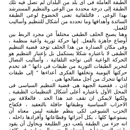
الطبقة العاملة فى أى بلد من البلدان لم تصل فيه تلك
الطبقة إلى درجة محددة من الوعى والتنظيم المسترشد
بهذا الوعى ، فالتلقائية تعنى الخضوع لوعى الطبقة
السائدة وأهدافها وما تحدده من أشكال للتنظيم وأساليب
للعمل.
وهنا يصبح الحلف الطبقى مختلفاً عن مجرد الربط بين
أوضاع جاهزة بالفعل. إنها حركة ثورية واعية منظمة ،
وفى مكان الصدارة من هذا الحلف توجد قضية التنظيم
الطبقى لا باعتباره شكلا يستكمل بل بإعتبار التنظيم هو
الحركة الواعية التى تواجه التلقائية ، وأساليب النضال
لتحرير الطبقات الثورية من طبقات فى ذاتها " قد تخدم
حركتها اليومية وتخلفها الفكرى أعداءها " إلى طبقات
لذاتها تتحرك من أجل مصالحها هى .
إذن ، فقضية الجبهة هى قضية التنظيم السياسى فى
المحل الأول باعتباره أعلى أشكال التنظيمات الطبقية ,
ولكنها لايمكن ان تقف عند هذا الحد . فالعلاقة بين
الاحزاب السياسية وطبقاتها حافلة بالتعقيد ، فكفاح
الحزب الشيوعى لكى ينظم طبقته ليس معناه أن
يستوعبها كلها ، بكل أجزائها وقطاعاتها وأفرادها داخله ،
انه جزء من الطبقة يلعب دور الطليعة ويحاول أن يقود