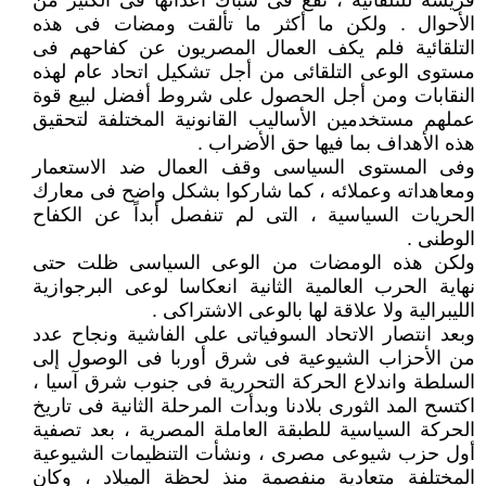
فريسة للتلقائية ، تقع فى شباك أعدائها فى الكثير من
الأحوال . ولكن ما أكثر ما تألقت ومضات فى هذه
التلقائية فلم يكف العمال المصريون عن كفاحهم فى
مستوى الوعى التلقائى من أجل تشكيل اتحاد عام لهذه
النقابات ومن أجل الحصول على شروط أفضل لبيع قوة
عملهم مستخدمين الأساليب القانونية المختلفة لتحقيق
هذه الأهداف بما فيها حق الأضراب .
وفى المستوى السياسى وقف العمال ضد الاستعمار
ومعاهداته وعملائه ، كما شاركوا بشكل واضح فى معارك
الحريات السياسية ، التى لم تنفصل أبداً عن الكفاح
الوطنى .
ولكن هذه الومضات من الوعى السياسى ظلت حتى
نهاية الحرب العالمية الثانية انعكاسا لوعى البرجوازية
الليبرالية ولا علاقة لها بالوعى الاشتراكى .
وبعد انتصار الاتحاد السوفياتى على الفاشية ونجاح عدد
من الأحزاب الشيوعية فى شرق أوربا فى الوصول إلى
السلطة واندلاع الحركة التحررية فى جنوب شرق آسيا ،
اكتسح المد الثورى بلادنا وبدأت المرحلة الثانية فى تاريخ
الحركة السياسية للطبقة العاملة المصرية ، بعد تصفية
أول حزب شيوعى مصرى ، ونشأت التنظيمات الشيوعية
المختلفة متعادية منفصمة منذ لحظة الميلاد ، وكان