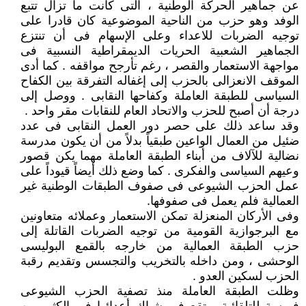
عن جماهير الحركة الوطنية ، التى كانت ما تزال تتبع
الوفد وهو حزب من الناحية الموضوعية كان قادرا على
توجيه الضربات للاعداء وعلى الإسهام فى أن تنتزع
الجماهير الشعبية الحريات الديمقراطية النسبية فى
مواجهة الاستعمار والقصر ، رغم تأرجح مواقفه . كما أدى
الموقف الانعزالى بالحزب إلى إغفاله التفرقة بين الكفاح
السياسى للطبقة العاملة وكفاحها النقابى . ووصل إلى
درجة أن أصبح للحزب والاتحاد العام للنقابات مقر واحد .
وقد ساعد ذلك على حصر دور العمل النقابى فى عدد
ضئيل من العمال الواعين طبقياً بدلاً من أن يكون مدرسة
نضالية للآلاف من أبناء الطبقة العاملة مهما يكن قصور
وعيهم السياسى والفكرى . كما وضع ذلك أيضاً قيوداً على
عمل الحزب الشيوعى فى صفوف الطبقات الوطنية غير
العمالية فلم يعمل فى صفوفها.
وفى الأركان المنعزلة تمكن الاستعمار وعملائه متعاونين
مع البرجوازية القومية من توجيه الضربات القاتلة إلى
حزب الطبقة العمالية من خارجه بالقمع البوليسى
الوحشى ، ومن داخله بالتخريب والتجسس وتقديم رقبة
الحزب لسكين العدو .
وظلت الطبقة العاملة منذ تصفية الحزب الشيوعى