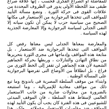
للمفاضلة أو الصراع الفكرى فحسب ، إنها علاقة صراع
طبقى منذ اللحظة الأولى يدور فى الظروف المحددة من
علاقات القوى فى حركة الثورة . وتضع مسألة التأييد
للمواقف التى تتخذها البرجوازية من الاستعمار فى مكانها
الصحيح من سياسية حزب لا يمكن أن تكون سياته إلا
النفى الجدلى لسياسة البرجوازية وإلا المعارضة الجذرية
لهذه السياسة .
والمعارضة بمعناها الجدلى ليس معناها رفض كل
المواقف التى تتخذها البرجوازية ضد الاستعمار ، بل
متابعة هذه المواقف وإدماجها فى مجرى الثورة بتحريرها
من نطاق التهادن والتنازلات ، وربطها بحركة الجماهير
الشعبية لأن هذه الجماهير لن تقفز إلى الخط الثورى من
فراغ ، بل انطلاقاً من الأوضاع التى تفرضها البرجوازية
على المسألة الوطنية .
وابتداء من موقف السلطة المصرية فى باندونج وما تبع
ذلك من مواقف معادية للإمبريالية ، وما استتبعه
بالضرورة من محاولات ضارية من جانب الاستعمار
العالمى لإسقاط هذه السلطة ، فان الموقف المبدئى
للشيوعيين فى هذه الفترة كان يجب أن يكون التأييد لهذه
المواقف ضد مؤامرات الاستعمار وعملائه . ولكن هذا