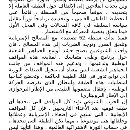
ولن يجذب الفلاحين إلى الالتفاف حول الطبقة العاملة إلا
بتحديده ، موقفاً صحيحاً من السلطة ، قائماً على
التخطيط الطبقى العلمى ، وبتحديده برنامجاً ثورياً مقابل
سياسة السلطة فى كافة المجالات وفى المحل الأول
فيما يتعلق بقضية المعركة مع الاستعمار .
فمنذ بدأت سلطة 52 تصطدم مع المصالح الإمبريالية
وتلحق الضرر وتوجه الضربات إلى هذه المصالح . فان
واجب الشيوعيين يصبح حشد أوسع الجماهير الشعبية
حول برنامج وطنى متماسك ، لمتابعة هذه المواقف
الوطنية وتدعيمها ، وتدعيم هذه المواقف من جانب
الجماهير الشعبية ليس معناه أن تتحول الطبقات الثورية
إلى توابع تدور فى فلك الطبقة الحاكمة ، وتخضع كفاحها
لمتطلبات هذه الطبقة وللنطاق الذى تفرضه الحركة
الوطنية ، بإنتقال مضمونها الطبقى من الإطار البرجوازى
إلى الإطار البروليتارى!
إن الحزب الشيوعي يؤيد كل المواقف التى تتخذها أى
طبقة قومية ضد الأعداء التاريخيين . فإن كل المواقف
الإيجابية ، التى تسهم فى إضعاف الإمبريالية وعملائها
وحلفائها هى موضوعياً ، مهما تكن الطبقة التى تتخذها ،
فى حساب الثورة الاشتراكية العالمية . وهذا التأييد ليس