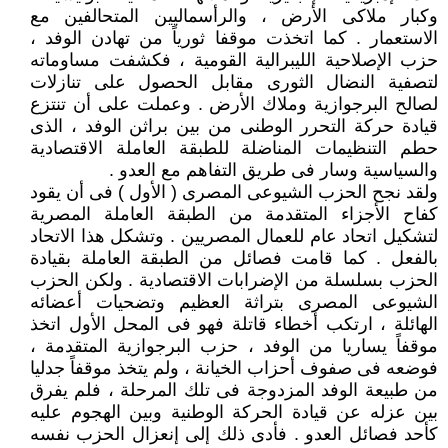
وكبار ملاكى الأرض ، والرأسماليين المتحالفين مع
الاستعمار . كما اتخذت موقفا ثورياً من تهادن الوفد ،
حزب الإصلاحية الليبرالية القومية ، فكشفت مساوماته
لتصفية النضال الثورى مقابل الحصول على تنازلات
لصالح البرجوازية وملاك الأرض . وعملت على أن تنتزع
قيادة حركة التحرر الوطنى من بين براثن الوفد ، الذى
حطم التنظيمات المناضلة للطبقة العاملة الاقتصادية
والسياسية وسار فى طريق التفاهم مع العدو .
ولقد نجح الحزب الشيوعى المصرى ( الأول ) فى أن يقود
كفاح الأجزاء المتقدمة من الطبقة العاملة المصرية
لتشكيل اتحاد عام للعمال المصريين . وتشكل هذا الاتحاد
بالفعل . كما قامت فصائل من الطبقة العاملة بقيادة
الحزب بسلسلة من الإضرابات الاقتصادية . ولكن الحزب
الشيوعى المصرى بتراثة العظيم وتضحيات أعضائه
الهائلة ، ارتكب أخطاء قاتلة فهو فى المحل الأول اتخذ
موقفاً يساريا من الوفد ، حزب البرجوازية المتقدمة ،
فوضعه فى صفوف أحزاب الخيانة ، ولم يتخذ موقفاً جدليا
من طبيعة الوفد المزدوجة فى تلك المرحلة ، فلم يفرق
بين عزله عن قيادة الحركة الوطنية وبين الهجوم عليه
كأحد فصائل العدو . فأدى ذلك إلى إنعزال الحزب نفسه