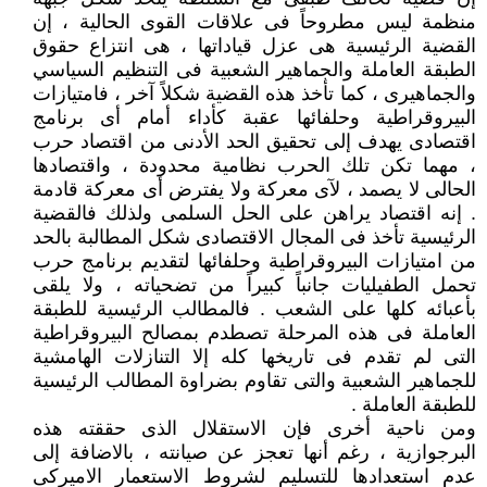
منظمة ليس مطروحاً فى علاقات القوى الحالية ، إن
القضية الرئيسية هى عزل قياداتها ، هى انتزاع حقوق
الطبقة العاملة والجماهير الشعبية فى التنظيم السياسي
والجماهيرى ، كما تأخذ هذه القضية شكلاً آخر ، فامتيازات
البيروقراطية وحلفائها عقبة كأداء أمام أى برنامج
اقتصادى يهدف إلى تحقيق الحد الأدنى من اقتصاد حرب
، مهما تكن تلك الحرب نظامية محدودة ، واقتصادها
الحالى لا يصمد ، لآى معركة ولا يفترض أى معركة قادمة
. إنه اقتصاد يراهن على الحل السلمى ولذلك فالقضية
الرئيسية تأخذ فى المجال الاقتصادى شكل المطالبة بالحد
من امتيازات البيروقراطية وحلفائها لتقديم برنامج حرب
تحمل الطفيليات جانباً كبيراً من تضحياته ، ولا يلقى
بأعبائه كلها على الشعب . فالمطالب الرئيسية للطبقة
العاملة فى هذه المرحلة تصطدم بمصالح البيروقراطية
التى لم تقدم فى تاريخها كله إلا التنازلات الهامشية
للجماهير الشعبية والتى تقاوم بضراوة المطالب الرئيسية
للطبقة العاملة .
ومن ناحية أخرى فإن الاستقلال الذى حققته هذه
البرجوازية ، رغم أنها تعجز عن صيانته ، بالاضافة إلى
عدم استعدادها للتسليم لشروط الاستعمار الاميركى