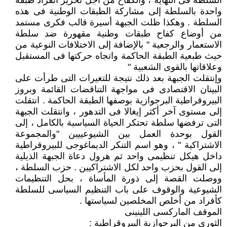
السلطة فى النهاية ، والكفاح من أجل تحرير انفراد طبقة
واحدة بالسلطة إلى مشاركة الطبقات الوطنية فى هذه
السلطة . وهكذا ظلت الجبهة أسيرة قالب فكرى مستمد
من أوضاع كفاح طبقات وطنية مقهورة ضد سلطة
الاستعمار والرجعية " بالإضافة إلى الاختلافات النوعية من
حيث طبعية الطبقة الحاكمة واتجاه حركتها فى المستقبل
وعلاقاتها بالقوى الشعبية "
وإنتقلت الجبهة بعد ذلك نتيجة للتغيرات التى طرأت على
البينان الاقتصادى فى مواجهة التناقضات القائمة وبروز
البيروقراطية البرجوازية بوصفها الطبقة الحاكمة . انتقلت
إلى مستوى آخر أكثر إيغالا فى التدهور ، وانتقلت الجبهة
التى ترفضها سلطة تحتكر الحياة السياسية بالكامل ، إلى
القول بوحدة العمل بين الشيوعييين "والمجموعة
الاشتراكية " ، وهو اسم التنكر الديماغوجى للبيروقراطية
داخل هيكل تنظيمى واحد ثم هرول دعاة الجبهة الذيلية
إلى القول بحزب واحد لكل الاشتراكيين . حزب السلطة ،
ووصلت القصة إلى ذورة المأساة ، بحل التنظيمات
الشيوعية والوقوف على باب التنظيم السياسى للسلطة
كأفراد من أخلص المخلصين لسياستها .
الموقف الماركسى اللينينى
الثورى من البرجوازية البيروقراطية :