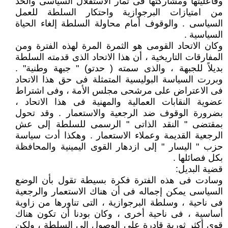
وفاعليتها ومشاركتها فى ثمار الاستقلال السياسى والحد
من امتيازات البرجوازية واحتكار السلطة للعمل
السياسى . والوقوف أمام محاولة السلطة إلغاء الحياة
السياسية .
وكان الاتحاد القومى هو الثمرة المرة لهذه الفترة ومن
المفارقات التاريخية ، أن هذا الاتحاد الذى قدمته السلطة
بديلاً للجبهة ، والذى سمته ( حدتو) " جبهة وطنية" .
وبررت السياسة البوليسية المتمثلة فى حق هذا الاتحاد
فى الاعتراض على مرشحى مجلس الأمة ، وفى اشتراط
عضوية النقابات العمالية والمهنية فى هذا الاتحاد ،
بضرورة الوقوف ضد الرجعية والاستعمار . وقد تحول
بمقتضى " النقد الذاتى " الرسمى للسلطة إلى عش
الرجعية القديمة وعملاء الاستعمار . وهكذا أدت سياسة
حزب " اليسار " إلى ازدهار القوى اليمينية والمحافظة
بكل فصائلها .
قضية البديل:
وسادت فى هذه الفترة فكرة بسيطة تقول بأن الوضع
السياسى يمكن إجماله فى أن هناك الاستعمار والرجعية
فى ناحية ، وسلطة البرجوازية ، التى تناورها من زاوية
أساسية ، فى ناحية أخرى ، وكان بودنا أن تكون هناك
قوى أكثر ثورية قادرة على الوصول إلى السلطة ، ولكن