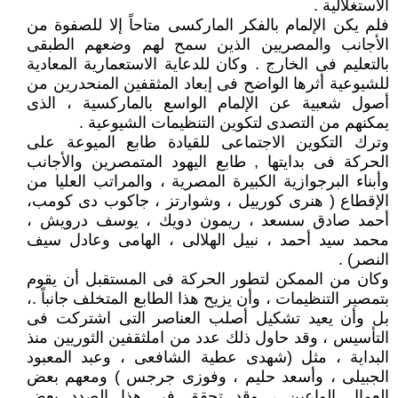
الاستغلالية .
فلم يكن الإلمام بالفكر الماركسى متاحاً إلا للصفوة من
الأجانب والمصريين الذين سمح لهم وضعهم الطبقى
بالتعليم فى الخارج . وكان للدعاية الاستعمارية المعادية
للشيوعية أثرها الواضح فى إبعاد المثقفين المنحدرين من
أصول شعبية عن الإلمام الواسع بالماركسية ، الذى
يمكنهم من التصدى لتكوين التنظيمات الشيوعية .
وترك التكوين الاجتماعى للقيادة طابع الميوعة على
الحركة فى بدايتها , طابع اليهود المتمصرين والأجانب
وأبناء البرجوازية الكبيرة المصرية ، والمراتب العليا من
الإقطاع ( هنرى كورييل ، وشوارتز ، جاكوب دى كومب،
أحمد صادق سسعد ، ريمون دويك ، يوسف درويش ،
محمد سيد أحمد ، نبيل الهلالى ، الهامى وعادل سيف
النصر) .
وكان من الممكن لتطور الحركة فى المستقبل أن يقوم
بتمصير التنظيمات ، وأن يزيح هذا الطابع المتخلف جانباً .،
بل وأن يعيد تشكيل أصلب العناصر التى اشتركت فى
التأسيس ، وقد حاول ذلك عدد من املثقفين الثوريين منذ
البداية ، مثل (شهدى عطية الشافعى ، وعبد المعبود
الجبيلى ، وأسعد حليم ، وفوزى جرجس ) ومعهم بعض
العمال الواعين ، وقد تحقق فى هذا الصدد بعض