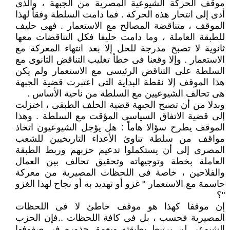
موقف الحركة الشيوعية المصرية من الجبهة ، والذى
أدى إلى انتحار هذه الحركة . فما دامت السلطة وفقاً لهذا
الموقف ، متناقضة المصالح مع الاستعمار . فهى حليف
للطبقة العاملة ، وما دامت حليفا فكل التناقضات معها
ثانوية لا تصبح مدرجة للحل إلا بعد انتهاء المعركة مع
الاستعمار . وإلا وقعنا فى خطأ تغليب التناقض الثانوى مع
السلطة على التناقض الرئيسى مع الاستعمار ولم يكن
هذا الموقف إلا نقطة البداية التى اعتبرت قضية الجبهة
هى تحالف الشيوعيين مع السلطة من ناحية الأساس .
وبدلا من أن تصبح الجبهة قضية الحلف الطبقى ، اختزلت
إلى قضية الاتفاق السياسى المؤقت مع السلطة . وهذا
الموقف يطرح سؤالا هاماً : هل يؤجل الشيوعيون اتخاذ
مواقف من سلطة تناوئ الأعداء التاريخيين للشعب
المصرى إلى أن يستكملوا تدعيم حزبهم وربط الطبقة
العاملة بخطة وتوجيهاته وتحقيق تحالف بين العمال
والفلاحين ، خاصة فى اللحظات المصيرية من معركة
حاسمة مع الاستعمار " غزو أو تهديد به أو نجاح لهذا الغزو
"؟
إن موقفا كهذا هو موقف خاطئ لا فى اللحظات
المصيرية فحسب ، بل فى كافة اللحظات ..فإن الحزب
الشيوعى لن يرتبط بطبقته ويعمق جذوره فى صفوفها