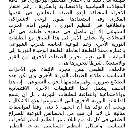
طبقته التى تنشأ فى أحضان المجتمع البرجوازى فى كافة
المجالات السياسية والاقتصادية والفكرية . رغم افتقار
الأجزاء المختلفة لهذه الطبقة للتجانس فى تقدمها
الفكرى وفى استعدادها لقبول الوعى الاشتراكى
وانطلاقها فى التنظيم الثورى . وليس أمام الحزب
الشيوعى إلا أن يناضل فى صفوف طبقته فى كل
المجالات ولا يختلف الأمر فى هذا السياق مع الطبقات
الثورية الأخرى رغم النوعية الخاصة للحزب الشيوعى
باعتباره ممثلاً للطبقة العاملة الطبقة الوحيدة الثورية إلى
النهاية ، التى تعتبر تحرير الطبقات الأخرى من القهر
والاستغلال شرطاً لتحريرها هى .
فالحلف الطبقى ليس مجرد الالتقاء بين الأحزاب
السياسية ، طلائع الطبقات الثورية الأخرى وأن تكن هذه
الطلائع ضرورية وفى مقدمتها الحزب الشيوعى ، إن هذا
الحلف يشمل أيضاً التنظيمات الأخرى الاقتصادية
ووالاجتماعية والثقافية للطبقات الثورية ، بل أن يتسع
للطبقات الثورية الأخرى التى لاتستوعبها هذه الأشكال ،
ويجب أن نؤكد هنا أن الجبهة لا تبنى وفقاً لمواصفات
مثالية بل لابد أن تنبع من الخصائص النوعية للصراع
الطبقى فى كل بلد من البلاد ، من الطابع المميز للأحزاب
السياسية وأشكال التنظيم السياسى ودرجة التطور