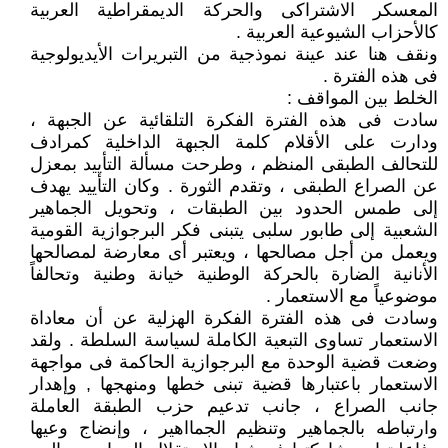
المعسكر الاشتراكى والحركة الديمقراطية العربية
كالأحزاب الشيوعية العربية .
ونقف هنا عند عينة نموذجية من التبريرات الأيديولوجية
فى هذه الفترة .
الخلط بين المواقف :
سادت فى هذه الفترة الفكرة التلقائية عن الجبهة ،
ودارت على الأقلام كلمة الجبهة الداخلية كمرادف
للتحالف الطبقى المنظم ، وطرحت مسألة التأييد بمعزل
عن الصراع الطبقى ، وتقدم الثورة . وكان التأييد يهدف
إلى طمس الحدود بين الطبقات ، وتحويل الجماهير
الشعبية إلى طابور سلبى يتبنى فكر البرجوازية القومية
ويعمل من أجل مصالحها ، ويعتبر أى معارضة لمصالحها
الأنانية الضارة بالحركة الوطنية خيانة وطنية وتحالفاً
موضوعياً مع الاستعمار .
وسادت فى هذه الفترة الفكرة الهزلية عن أن معاداة
الاستعمار تساوى التبعية الكاملة لسياسة السلطة . ولقد
وضعت قضية الوحدة مع البرجوازية الحاكمة فى مواجهة
الاستعمار باعتبارها قضية تبنى خطها ومنهجها , وإهدار
جانب الصراع ، جانب تدعيم حزب الطبقة العاملة
وارتباطه بالجماهير وتنظيم الجمااهير ، وإنضاج وعيها