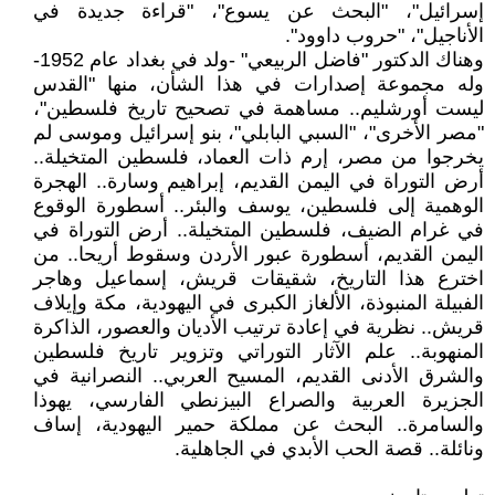
إسرائيل"، "البحث عن يسوع"، "قراءة جديدة في
الأناجيل"، "حروب داوود".
وهناك الدكتور "فاضل الربيعي" -ولد في بغداد عام 1952-
وله مجموعة إصدارات في هذا الشأن، منها "القدس
ليست أورشليم.. مساهمة في تصحيح تاريخ فلسطين"،
"مصر الأخرى"، "السبي البابلي"، بنو إسرائيل وموسى لم
يخرجوا من مصر، إرم ذات العماد، فلسطين المتخيلة..
أرض التوراة في اليمن القديم، إبراهيم وسارة.. الهجرة
الوهمية إلى فلسطين، يوسف والبئر.. أسطورة الوقوع
في غرام الضيف، فلسطين المتخيلة.. أرض التوراة في
اليمن القديم، أسطورة عبور الأردن وسقوط أريحا.. من
اخترع هذا التاريخ، شقيقات قريش، إسماعيل وهاجر
الفبيلة المنبوذة، الألغاز الكبرى في اليهودية، مكة وإيلاف
قريش.. نظرية في إعادة ترتيب الأديان والعصور، الذاكرة
المنهوبة.. علم الآثار التوراتي وتزوير تاريخ فلسطين
والشرق الأدنى القديم، المسيح العربي.. النصرانية في
الجزيرة العربية والصراع البيزنطي الفارسي، يهوذا
والسامرة.. البحث عن مملكة حمير اليهودية، إساف
ونائلة.. قصة الحب الأبدي في الجاهلية.