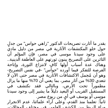
بقدر ما أثارت تصريحات الدكتور "زاهي حواس" من جدلٍ
حول خلو المكتشفات الآثارية في مصر من دليل مادي
على وجود سيدنا موسى في مصر، فإن المؤلم أن
الثائرين على التصريح يبنون ثورتهم على العاطفة الدينية..
وهناك عدة أسباب أولها كافٍ لانتزاع الثورة، وإتاحة
الفرصة للتفكر فيما أورده "حواس" -في نفس التصريح-
وهو أن مُجمل الاكتشافات الآثارية في مصر حتى الآن لا
تتعدي 30% من آثار مصر، بما يعني أن 70% منها ما يزال
مطموراً تحت الأرض، وبالتالي فقد نكتشف في
المستقبل القريب أو البعيد دليلاً ما يشير إلى وجود سيدنا
موسى أو يوسف في أيٍ من ربوع مصر.
ثانياً: تعلمنا منذ القدم، وعلى آراء علمائنا، عدم الانجرار
وراء الربط بين الكشف العلمي في مختلف المجالات،