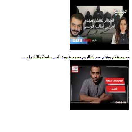
.. محمد علام وهيثم سعيد: ألبوم محمد عدوية الجديد استكمالا لنجاح