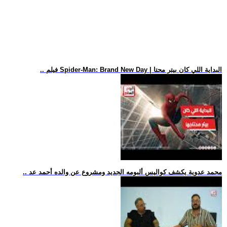
.. فيلم Spider-Man: Brand New Day | البداية اللي كان بيتر محتا
.. محمد عدوية يكشف كواليس ألبومه الجديد ومشروع عن والده أحمد عد