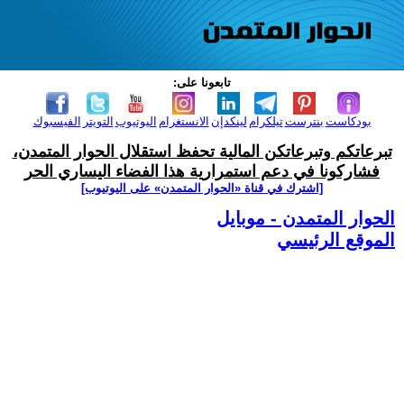
تابعونا على:
بودكاست
بنترست
تيلكرام
لينكدإن
الانستغرام
اليوتيوب
التويتر
الفيسبوك
تبرعاتكم وتبرعاتكن المالية تحفظ استقلال الحوار المتمدن،
فشاركونا في دعم استمرارية هذا الفضاء اليساري الحر
[اشترك في قناة ‫«الحوار المتمدن» على اليوتيوب]
الحوار المتمدن - موبايل
الموقع الرئيسي