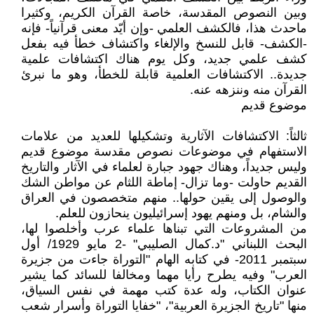
وبين النصوص المقدسة، خاصة القرآن الكريم، وكثيرا
ماحدث هذا، فالكشف العلمي -وإن أيّد معنى قرآنياً- فإنه
-الكشف- قابل للنسخ والإلغاء واكتشاف خطأ فيه بفعل
كشف علمي جديد، وكل يوم هناك اكتشافات علمية
جديدة.. الاكتشافات العلمية قابلة للخطأ، وهو ما نبرئ
القرآن منه وننزهه عنه.
موضوع قديم
ثالثاً: الاكتشافات الآثارية وتشكيلها للعديد من علامات
الاستفهام في موضوعات نصوص مقدسة موضوع قديم
وليس جديداً، وهناك جهود جبارة لعلماء في الآثار والتاريخ
القديم حاولت -وما تزال- إماطة اللثام عن مواطن الشك
والوصول إلى يقين حولها.. منهم متخصصون في العراق
والشام، بل ومنهم يهود إسرائيليون ينحازون للعلم.
من المشروعات التي تبناها علماء عرب وأخلصوا لها،
البحث اللبناني "د.كمال الصليبي" -2 مايو 1929/ أول
سبتمبر 2011- في كتابه الهام "التوراة جاءت من جزيرة
العرب" وفيه يطرح رأيا مهما ومخالفا للسائد كما يشير
عنوان الكتاب، وله عدة كتب مهمة في نفس السياق،
منها "تاريخ الجزيرة العربية"، "خفايا التوراة وأسرار شعب