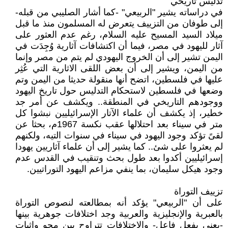
تدليس تاريخي
في دراساته يشير "الربيعي" -كما أشار الصليبي من قبله-
إلى طوفان من التزييف يتعرض له المسلمون منذ ما قبل
ميلاد السيد المسيح عليه السلام، رغم عدم العثور على
آثار لليهود في مصر، فيما أن اكتشافات آثارية وُجِدَت في
اليمن تشير إلى أن الخروج اليهودي لم يتم من مصر وإنما
من اليمن، ويشير إلى أن بعض اللقى الاثارية التي عُثِر
عليها في فلسطين، اتضح أنها منقولة حديثا من اليمن وتم
وضعها في فلسطين لاستحكام التدليس حول تاريخ اليهود
ووجودهم التاريخي في المنطقة.. ويكشف عن أمر جد
خطير، إذ يكشف أن علماء الآتار الإسرائيليين نبشوا كل
متر في سيناء بعد احتلالها عقب نكسة 1967م، بحثا عن
لقىً تؤكد وجود اليهود في سيناء في سنوات التيه، ولكنهم
لم يعثروا على شئ.. كما يشير إلى أن علماء آثاريين يهودا
إسرائيليين أكدوا بعد طول بحث وتنقيب في القدس عدم
وجود هيكل سليمان، بما ينفي مزاعم اليهود التوراتيين.
تزييف التوراة
على أن "الربيعي" يؤكد أنه بمطالعته لنصوص التوراة
بالعبرية والإنجليزية والعربية وجد اختلافات جوهرية بينها
-يعني بفعل فاعل- والاختلافات تتراوح بين محو وإثبات