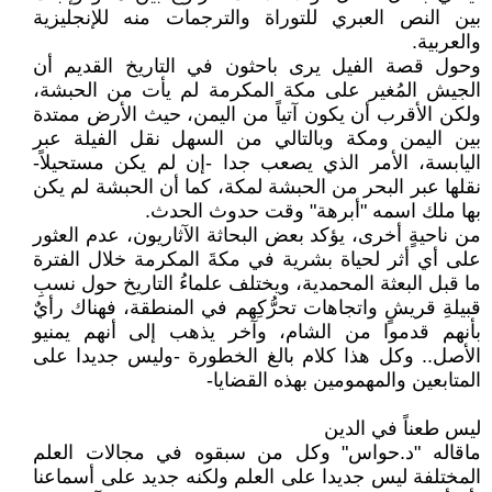
بين النص العبري للتوراة والترجمات منه للإنجليزية
والعربية.
وحول قصة الفيل يرى باحثون في التاريخ القديم أن
الجيش المُغير على مكة المكرمة لم يأت من الحبشة،
ولكن الأقرب أن يكون آتياً من اليمن، حيث الأرض ممتدة
بين اليمن ومكة وبالتالي من السهل نقل الفيلة عبر
اليابسة، الأمر الذي يصعب جدا -إن لم يكن مستحيلاً-
نقلها عبر البحر من الحبشة لمكة، كما أن الحبشة لم يكن
بها ملك اسمه "أبرهة" وقت حدوث الحدث.
من ناحيةٍ أخرى، يؤكد بعض البحاثة الآثاريون، عدم العثور
على أي أثر لحياة بشرية في مكةَ المكرمة خلال الفترة
ما قبل البعثة المحمدية، ويختلف علماءُ التاريخ حول نسبِ
قبيلةِ قريشٍ واتجاهات تحرُّكِهم في المنطقة، فهناك رأيٌ
بأنهم قدموا من الشام، وآخر يذهب إلى أنهم يمنيو
الأصل.. وكل هذا كلام بالغ الخطورة -وليس جديدا على
المتابعين والمهمومين بهذه القضايا-
ليس طعناً في الدين
ماقاله "د.حواس" وكل من سبقوه في مجالات العلم
المختلفة ليس جديدا على العلم ولكنه جديد على أسماعنا