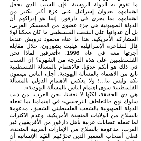
ما تقوم به الدولة الروسية. فإن السبب الذي يجعل
اهتمامهم بعدوان إسرائيل على غزة أكبر بكثير من
اهتمامهم بما يجري في دارفور، إنما هو إدراكهم أن
الدولة الصهيونية هي جزء عضوي من المعسكر الغربي،
بل أن عدوانها على الشعب الفلسطيني ما كان ممكناً لولا
المشاركة الأمريكية. هذا ما عناه محمود درويش عندما
قال للشاعرة الإسرائيلية هيليت يشورون، خلال مقابلة
أجرتها معه في عام 1996: «أتعرفين لماذا نحن
الفلسطينيين على هذه الدرجة من الشهرة؟ إن السبب
في ذلك هو أنكم عدوّنا. فالاهتمام بالمسألة الفلسطينية
نابع من الاهتمام بالمسألة اليهودية. أجل، الناس مهتمون
بكم وليس بنا…! ولا يعكس الاهتمام الدولي بالمسألة
الفلسطينية سوى اهتمام الناس بالمسألة اليهودية».
هي ذي الحقيقة، لكنّها لا تعفينا، نحن العرب، من ذنب
سلوك نهج «التعاطف النرجسي» في اهتمامنا بما تفعله
الدولة الصهيونية بالشعب الفلسطيني الشقيق، مدعومة
بالسلاح من الولايات المتحدة الأمريكية، وعدم الاكتراث
لما تفعله عصابات عربية بأهل دارفور من الأفريقيين غير
العرب، مدعومة بالسلاح من الإمارات العربية المتحدة.
فعلى أصحاب الضمير الذين تحرّكهم القيَم الإنسانية أن