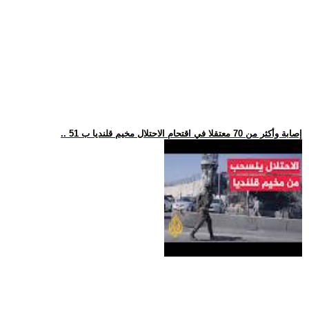
.. 51 إصابة وأكثر من 70 معتقلا في اقتحام الاحتلال مخيم قلنديا ب