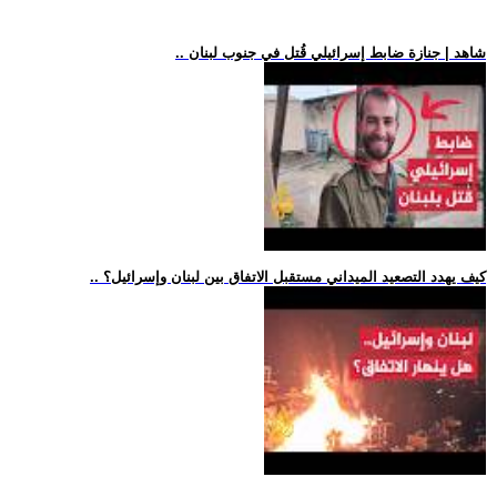
.. شاهد | جنازة ضابط إسرائيلي قُتل في جنوب لبنان
.. كيف يهدد التصعيد الميداني مستقبل الاتفاق بين لبنان وإسرائيل؟