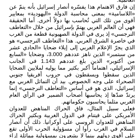
العالمية.
إن فارق الاهتمام هذا يفسّره أنصار إسرائيل بأنه ينمّ عن
«اللاسامية» بمعنى محاسبة الدولة «اليهودية» بمعايير
أقوى من تلك التي تُحاسب بها دولاً أخرى. أما الحقيقة
فهي أن العالم الغربي يهتمّ بإسرائيل من خلال «التعاطف
النرجسي» إذ يرى في الدولة الصهيونية قطعة من الغرب
في خاصرة الشرق العربي. هذا «التعاطف النرجسي» هو
الذي يجرّ الإعلام الغربي إلى إيلاء ضحايا «الحادي عشر
من سبتمبر» الذين ناهز عددهم 3.000، وضحايا «السابع
من أكتوبر» الذين بلغ عددهم 1.143 في الجانب
الإسرائيلي، اهتماماً أكبر بكثير مما يوليه لملايين الضحايا
الذين سقطوا ويسقطون في حروب أفريقيا جنوبي
الصحراء على وجه الخصوص. بيد أن التماثل الغربي مع
إسرائيل، الذي هو في أساس «التعاطف النرجسي» إنما
يرتدّ ضدّها إذ يحاسبها أصحاب الضمير في الرأي العام
الغربي مثلما يحاسبون حكوماتهم.
فعلى سبيل المثال، فاق الحراك المناهض للعدوان
الأمريكي على فيتنام في الدول الغربية وبكثير الحراك
المناهض للعدوان الروسي على أوكرانيا. ذلك أن أنصار
السلام في الغرب رأوا أن مسؤولية الحرب الأولى تقع
على أقوى دولهم بينما لا يشعرون بمسؤولية مماثلة إزاء