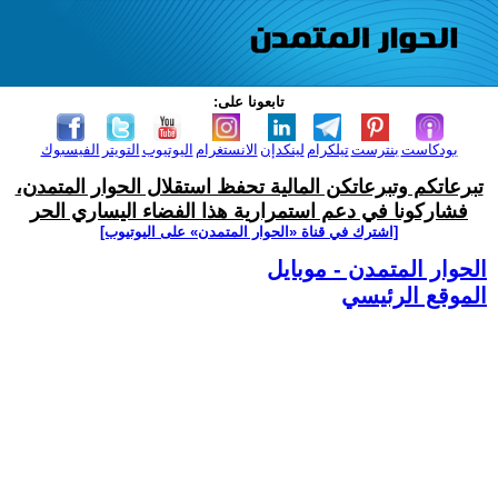
تابعونا على:
بودكاست
بنترست
تيلكرام
لينكدإن
الانستغرام
اليوتيوب
التويتر
الفيسبوك
تبرعاتكم وتبرعاتكن المالية تحفظ استقلال الحوار المتمدن،
فشاركونا في دعم استمرارية هذا الفضاء اليساري الحر
[اشترك في قناة ‫«الحوار المتمدن» على اليوتيوب]
الحوار المتمدن - موبايل
الموقع الرئيسي