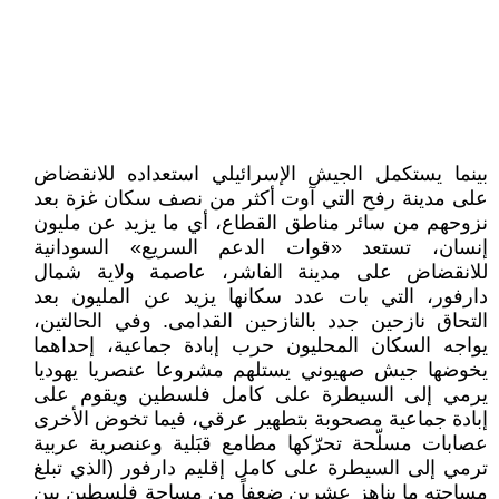
بينما يستكمل الجيش الإسرائيلي استعداده للانقضاض
على مدينة رفح التي آوت أكثر من نصف سكان غزة بعد
نزوحهم من سائر مناطق القطاع، أي ما يزيد عن مليون
إنسان، تستعد «قوات الدعم السريع» السودانية
للانقضاض على مدينة الفاشر، عاصمة ولاية شمال
دارفور، التي بات عدد سكانها يزيد عن المليون بعد
التحاق نازحين جدد بالنازحين القدامى. وفي الحالتين،
يواجه السكان المحليون حرب إبادة جماعية، إحداهما
يخوضها جيش صهيوني يستلهم مشروعا عنصريا يهوديا
يرمي إلى السيطرة على كامل فلسطين ويقوم على
إبادة جماعية مصحوبة بتطهير عرقي، فيما تخوض الأخرى
عصابات مسلّحة تحرّكها مطامع قبَلية وعنصرية عربية
ترمي إلى السيطرة على كامل إقليم دارفور (الذي تبلغ
مساحته ما يناهز عشرين ضعفاً من مساحة فلسطين بين