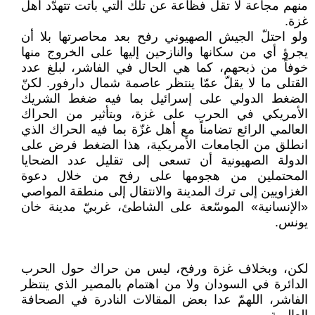
منهم مجاعة لا تقل فظاعة عن تلك التي باتت تتهدّد أهل
غزة.
ولو احتلّ الجيش الصهيوني رفح بعد محاصرتها بلا أن
يجرؤ أي من سكانها والنازحين إليها على الخروج منها
خوفاً من ذبحهم، كما هي الحال في الفاشر، لبلغ عدد
القتلى ما لا يقلّ عمّا ينتظر عاصمة شمال دارفور. لكنّ
الضغط الدولي على إسرائيل بما فيه ضغط الشريك
الأمريكي في الحرب على غزة، وبتأثير من الحراك
العالمي الرائع تضامناً مع أهل غزّة بما فيه الحراك الذي
انطلق من الجامعات الأمريكية، هذا الضغط فرض على
الدولة الصهيونية أن تسعى إلى تقليل عدد الضحايا
المحتملين من هجومها على رفح من خلال دعوة
الغزاويين إلى ترك المدينة والانتقال إلى منطقة المواصي
«الإنسانية» الموسّعة على الشاطئ، غربيّ مدينة خان
يونس.
لكن، وبخلاف غزة ورفح، ليس من حراك حول الحرب
الدائرة في السودان ولا من اهتمام بالمصير الذي ينتظر
الفاشر، اللهمّ عدا بعض المقالات النادرة في الصحافة