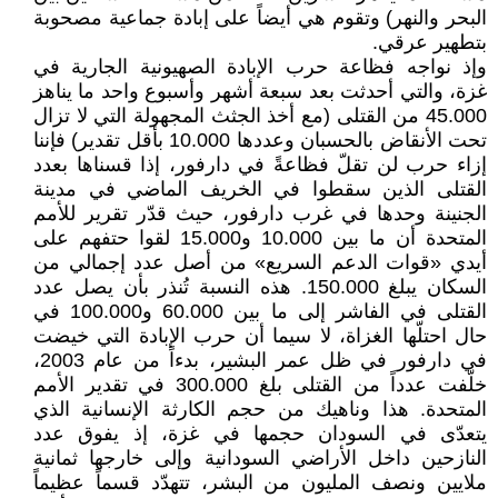
البحر والنهر) وتقوم هي أيضاً على إبادة جماعية مصحوبة
بتطهير عرقي.
وإذ نواجه فظاعة حرب الإبادة الصهيونية الجارية في
غزة، والتي أحدثت بعد سبعة أشهر وأسبوع واحد ما يناهز
45.000 من القتلى (مع أخذ الجثث المجهولة التي لا تزال
تحت الأنقاض بالحسبان وعددها 10.000 بأقل تقدير) فإننا
إزاء حرب لن تقلّ فظاعةً في دارفور، إذا قسناها بعدد
القتلى الذين سقطوا في الخريف الماضي في مدينة
الجنينة وحدها في غرب دارفور، حيث قدّر تقرير للأمم
المتحدة أن ما بين 10.000 و15.000 لقوا حتفهم على
أيدي «قوات الدعم السريع» من أصل عدد إجمالي من
السكان يبلغ 150.000. هذه النسبة تُنذر بأن يصل عدد
القتلى في الفاشر إلى ما بين 60.000 و100.000 في
حال احتلّها الغزاة، لا سيما أن حرب الإبادة التي خيضت
في دارفور في ظل عمر البشير، بدءاً من عام 2003،
خلّفت عدداً من القتلى بلغ 300.000 في تقدير الأمم
المتحدة. هذا وناهيك من حجم الكارثة الإنسانية الذي
يتعدّى في السودان حجمها في غزة، إذ يفوق عدد
النازحين داخل الأراضي السودانية وإلى خارجها ثمانية
ملايين ونصف المليون من البشر، تتهدّد قسماً عظيماً