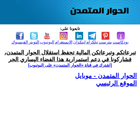
تابعونا على:
بودكاست
بنترست
تيلكرام
لينكدإن
الانستغرام
اليوتيوب
التويتر
الفيسبوك
تبرعاتكم وتبرعاتكن المالية تحفظ استقلال الحوار المتمدن،
فشاركونا في دعم استمرارية هذا الفضاء اليساري الحر
[اشترك في قناة ‫«الحوار المتمدن» على اليوتيوب]
الحوار المتمدن - موبايل
الموقع الرئيسي