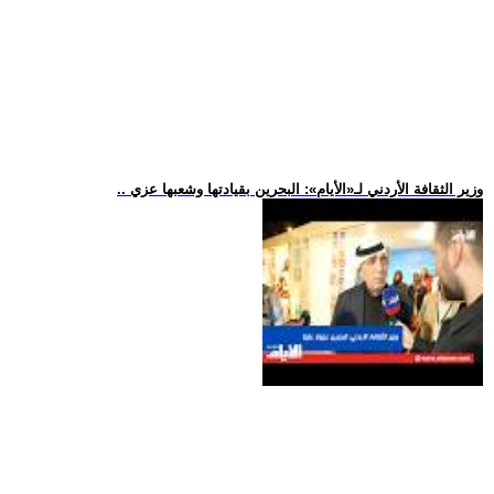
.. وزير الثقافة الأردني لـ«الأيام»: البحرين بقيادتها وشعبها عزي