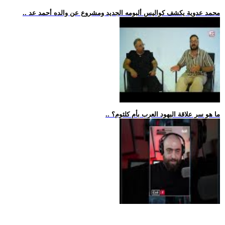
.. محمد عدوية يكشف كواليس ألبومه الجديد ومشروع عن والده أحمد عد
.. ما هو سر علاقة اليهود العرب بأم كلثوم؟