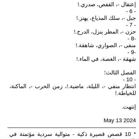
إعتقال -، القفص، صدري.!
- 6 -
جبل -، سلك المذياع، يهتز.!
- 7 -
حزن -، المطر ينزل، الدرج.!
-8 -
منفى -، الصواري، شاهقة.!
-9 -
شهقة -، الغصة، في الماء.!
الفصل الثالث؛
- 10 -
انتظار منفي -، الليلة، ماضية.!، زمن الحرب -، الماكنة،
للخياطة.!
إنتهت.
May 13 2024
———————————————————————
* 10 قصص قصيرة ذكية - متوالية سردية مؤتمتة في