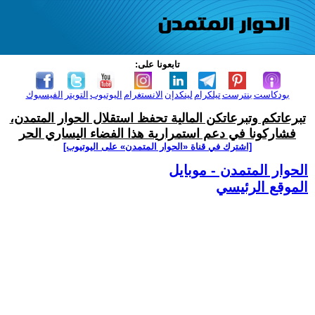
تابعونا على:
بودكاست
بنترست
تيلكرام
لينكدإن
الانستغرام
اليوتيوب
التويتر
الفيسبوك
تبرعاتكم وتبرعاتكن المالية تحفظ استقلال الحوار المتمدن،
فشاركونا في دعم استمرارية هذا الفضاء اليساري الحر
[اشترك في قناة ‫«الحوار المتمدن» على اليوتيوب]
الحوار المتمدن - موبايل
الموقع الرئيسي