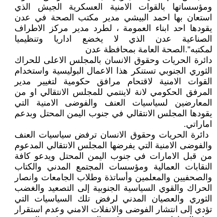
ومؤسساتها بالقوات الامنية العسكرية الجيش الذي
استعان بها احمد البيشي مدير مكتب الصحة في عدن
يقودها احد ابناء العمومة ، لطرد مدير مركز الاطراف
الصناعية عدن الذي لا يخضع اداريا وتنظيميا
لمكتبه”.الصحة العامة بمحافظة عدن
دائرة الحريات وحقوق الانسان بالمجلس الاعلى للحراك
الثوري الجنوبي تستنكر هذا الاعمال البوليسية واستخدام
القوات الامنية لاقتحام مرافق حكومية لتغيير مدير
المرفق الحكومي لانة لاينتمي للمجلس الانتقالي او من
المعارضين لسياسيات العنف والفوضى الامنية التي
يقودها المجلس الانتقالي في جنوب اليمن المحتل وبدعم
اماراتي.
‏ دائرة الحريات وحقوق الانسان ترفض سياسيات العنف
والفوضى الامنية التي يفرضها المجلس الانتقالي المدعوم
من قبل الامارات في جنوب اليمن المحتل ويدعو كافة
النقابات العمالية ومؤسسات المجتمع المدني والكتاب
والصحفيين والمعلمين وأساتذة وطلاب الجامعات وانصار
الحراك والقوي السياسية الجنوبية إلى التصعيد والغضب
الثوري والعصيان المدني لرفض تلك السياسيات التي
تؤدي إلى انتشار الفوضى والانفلات الامني وعدم استقرار