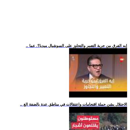
.. إيه الفرق بين حرية التعبير والتجاوز على السوشيال ميديا؟. عما
.. الاحتلال يشن حملة اقتحامات واعتقالات في مناطق عدة بالضفة الغ