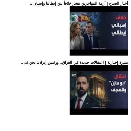
.. أخبار الصباح | أزمة المهاجرين تفجر خلافاً بين إيطاليا وإسبان
.. نشرة إخبارية | اعتقالات جديدة في العراق.. ورئيس إيران: نحن ف