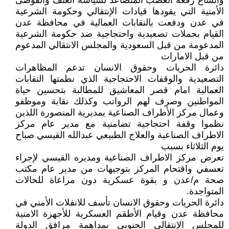
واتساع رقعة الغضب المتصاعد لسياسة العنف والفوضى
الأمنية التي يقودها قيادات الإنتقالي وحكومة الشرعية
في عدن ودفعت بالنقابات العمالية في محافظة عدن
القيام بحملات تصعيدية واحتجاجية ضد حكومة الشرعية
المدعومة من قبل السعودية والمجلس الانتقالي المدعوم
من قبل الامارات
دائرة الحريات وحقوق الانسان تدعم المظاهرات
التصعيدية والوقفات الاحتجاجية الذي نظمتها النقابات
العمالية امام قصر المعاشيق للمطالبة بتحسين حياة
المواطنين وصرف لهم الرواتب وكذلك نقابة وموظفو
وعمال مركز الأطراف الصناعية بمديرية المنصورة اللذين
نظموا وقفة احتجاجية تضامنية مع مدير عام مركز
الاطراف الصناعية والعلاج الطبيعي عبدالله القيسي صباح
يوم الثلاثاء بسبب
‏تعرض مركز الاطراف الصناعية ومديره القيسي لإجراء
تعسفي واقتحام المركز بتوجيهات من مدير عام مكتب
صحة م/عدن و بقوة عسكرية دون مراعاة للحالات
المتواجدة.
دائرة الحريات وحقوق الانسان تأسف للانفلات الأمني في
محافظة عدن وقيام الأطقم العسكرية للأجهزة الامنية
للمجلس الإنتقالي الجنوبي بمداهمة مرافق الدولة