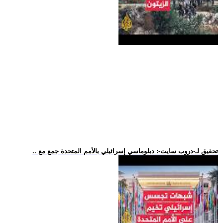
.. تحقيق لـ-دروب سايت-: دبلوماسي إسرائيلي بالأمم المتحدة جمع مع