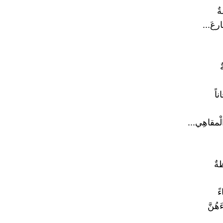
ةٌ
رعَ...
اً
لْمقاهِي...
ةٌ
ً
هُنَّ