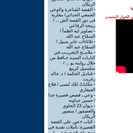
الريكان
-
القصة الشاعرة والوعي
الجمعي الحداثي/ مقاربة
الحوار المتمدن
في دور القصة الش ... /
ربيحة الرفاعي
-
تصاوير لية الظمأ /
السمّاح عبد الله
-
ثلاثاءات عابر سبيل /
السمّاح عبد الله
-
ملامــح التجريــب في
كتابـات السيـد حـافظ من
خلال روايته يو ... /
سلسبيل كريبع
-
قناديل الحكمة / د. خالد
زغريت
-
حكاياتْ تَكاد تُنسى / فلاح
العيفاري
-
وعي ـ قصص قصيرة جدا
/ حسين جداونه
-
ديوان 23 الحاوي
والعصفور / منصور
الريكان
-
كتاب «عين على القصة
القصيرة: تأملات نقدية في
تسع رؤى قصصية م ... /