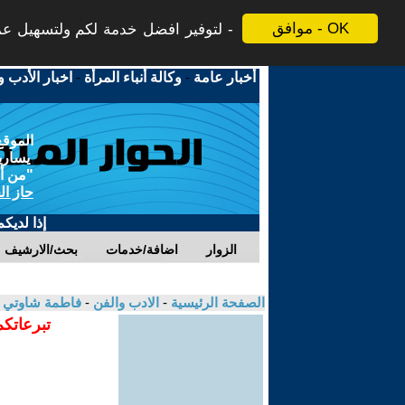
موافق - OK
لتوفير افضل خدمة لكم ولتسهيل عملي
أخبار عامة
-
وكالة أنباء المرأة
-
اخبار الأدب و
الموقع
يسارية
"من أج
حاز ال
إذا لديك
الزوار
اضافة/خدمات
بحث/الارشيف
الصفحة الرئيسية
-
الادب والفن
-
فاطمة شاوتي
تبرعاتكم