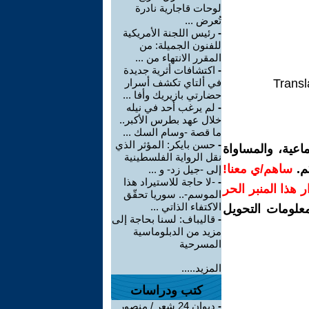
لوحات قاجارية نادرة
تُعرض ...
-
رئيس اللجنة الأمريكية
للفنون الجميلة: من
المقرر الانتهاء من ...
-
اكتشافات أثرية جديدة
Transl
في ألتاي تكشف أسرار
حضارتي بازيريك وأفا ...
-
لم يرغب أحد في نيله
خلال عهد بطرس الأكبر..
ما قصة -وسام السك ...
-
حسن بايكر: المؤثر الذي
اعية، والمساواة
نقل الرواية الفلسطينية
م.
ساهم/ي معنا!
إلى -جيل زد- و ...
-
-لا حاجة للاستيراد هذا
رار هذا المنبر الحر
الموسم-.. سوريا تحقّق
الاكتفاء الذاتي ...
معلومات التحويل
-
قاليباف: لسنا بحاجة إلى
مزيد من الدبلوماسية
المسرحية
المزيد.....
كتب ودراسات
-
ديوان 24 شعر / منصور