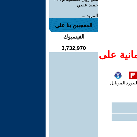
حميد عقبي
المزيد.....
المعجبين بنا على
الفيسبوك
3,732,970
انية على
يبورد
الموبايل