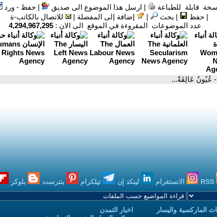
سخة قابلة للطباعة
|
ارسل هذا الموضوع الى صديق
|
حفظ - ورد
|
حفظ
|
بحث
|
إضافة إلى المفضلة
|
للاتصال بالكاتب-ة
عدد الموضوعات المقروءة في الموقع الى الان :
4,294,967,295
- عُيُونٌ عَالِقَةٌ...
RSS
الانستغرام
لينكد إن
تيلكرام
بنترست
بلوكر
ث الماركسية واليسار
اخبار التمدن