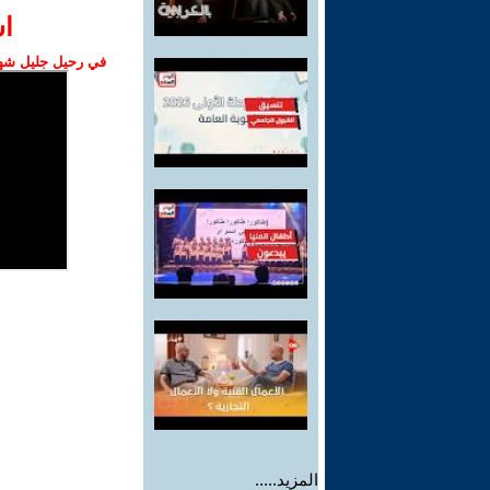
ا‫
في رحيل جليل شهبا
المزيد.....