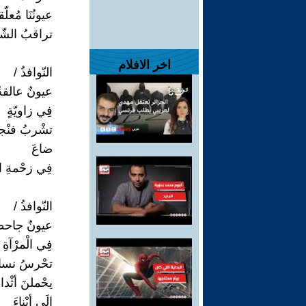
عيونُنَا مُعلّق
تراقبُ الشّا
اخر الافلام
النّوافذُ /
عيونٌ عالقةٌ
فِي زاويّةٍ
تشْربُ فنْجان
ضاعَ
فِي زحْمةِ ا
النّوافذُ /
عيونٌ جاحظ
فِي الْمرْآةِ
تحْرسُ نساء
يحْملنَ أثْداءَ
إلَى أبْناءَ