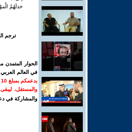
خذلَهُمُ الْمو
ترجم ال
الحوار المتمدن م
في العالم العربي
ب
والمستقل، ليبقى ص
والمشاركة في دع