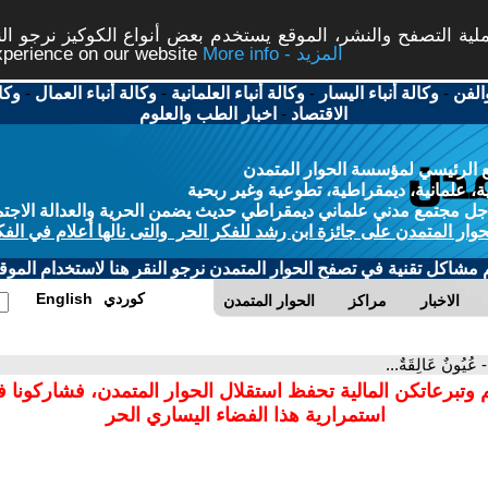
ة التصفح والنشر، الموقع يستخدم بعض أنواع الكوكيز نرجو النق
More info - المزيد
experience on our website
الفن
-
وكالة أنباء اليسار
-
وكالة أنباء العلمانية
-
وكالة أنباء العمال
-
وكا
الاقتصاد
-
اخبار الطب والعلوم
 الرئيسي لمؤسسة الحوار المتمدن
، علمانية، ديمقراطية، تطوعية وغير ربحية
ل مجتمع مدني علماني ديمقراطي حديث يضمن الحرية والعدالة الاجتم
حوار المتمدن على جائزة ابن رشد للفكر الحر والتى نالها أعلام في الفك
م مشاكل تقنية في تصفح الحوار المتمدن نرجو النقر هنا لاستخدام الموقع
كوردي
English
الاخبار
مراكز
الحوار المتمدن
- عُيُونٌ عَالِقَةٌ...
 وتبرعاتكن المالية تحفظ استقلال الحوار المتمدن، فشاركونا 
استمرارية هذا الفضاء اليساري الحر