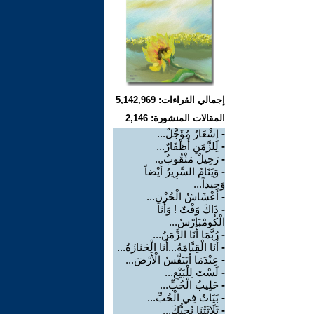
إجمالي القراءات: 5,142,969
المقالات المنشورة: 2,146
-
إِشْعَارٌ مُؤَجَّلٌ...
-
لِلزَّمَنِ أَظْفَارٌ...
-
رَحِيلٌ مَثْقُوبٌ...
-
وَيَنَامُ السَّرِيرُ أَيْضاً
وَحِيداً...
-
أَعْشَاشُ الْحُزْنِ...
-
ذَاكَ وَقْتٌ ! وَأَنَا
الْكُومْبَارْسُ...
-
رُبَّمَا أَنَا الزَّمَنُ...
-
أَنَا الْقِيَّامَةُ...أَنَا الْجَنَازَةُ...
-
عِنْدَمَا أَتَنَفَّسُ الْأَرْضَ...
-
لَسْتَ لِلْبَيْعِ...
-
حَلِيبُ الْحُبِّ...
-
بَيَاتٌ فِي الْحُبِّ...
-
ثَلَاثَتُنَا نُحِبُّكَ...