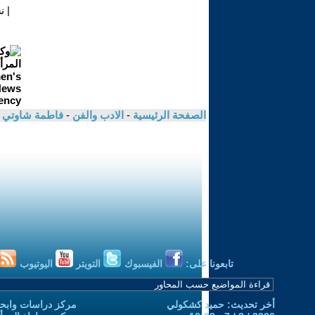
|
ن
الصفحة الرئيسية
-
الادب والفن
-
فاطمة شاوتي
تابعونا على:
الفيسبوك
التويتر
اليوتيوب
أخر تحديث: حميد كشكولي
مركز دراسات وابحا