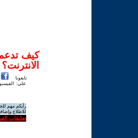
كيف تدعم-
الانترنت؟
تابعونا
على:
الفيسب
رأيكم مهم للج
للاطلاع وإضافة
تعليقات الف