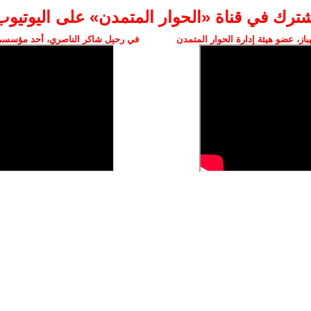
شترك في قناة «الحوار المتمدن» على اليوتيوب
ز، عضو هيئة إدارة الحوار المتمدن
في رحيل شاكر الناصري، أحد مؤسسي 