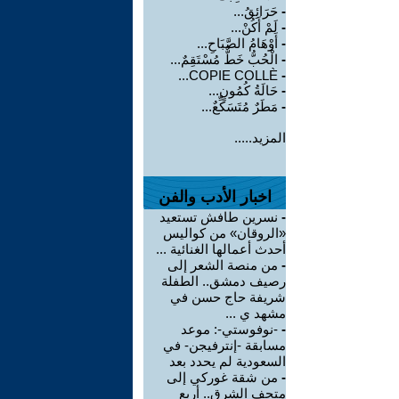
-
حَرَائِقُ...
-
لَمْ أَكُنْ...
-
أَوْهَامُ الصَّبَاحِ...
-
الْحُبُّ خَطٌّ مُسْتَقِمٌ...
COPIE COLLÈ...
-
-
حَالَةُ كُمُونٍ...
-
مَطَرٌ مُتَسَكِّعٌ...
المزيد.....
اخبار الأدب والفن
-
نسرين طافش تستعيد
«الروقان» من كواليس
أحدث أعمالها الغنائية ...
-
من منصة الشعر إلى
رصيف دمشق.. الطفلة
شريفة حاج حسن في
مشهد ي ...
-
-نوفوستي-: موعد
مسابقة -إنترفيجن- في
السعودية لم يحدد بعد
-
من شقة غوركي إلى
متحف الشرق.. أربع