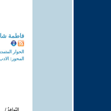
فاطمة شا
الحوار المتمدن-العدد: 7898 - 24
المحور: الادب
النّوافذُ /