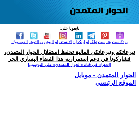
تابعونا على:
بودكاست
بنترست
تيلكرام
لينكدإن
الانستغرام
اليوتيوب
التويتر
الفيسبوك
تبرعاتكم وتبرعاتكن المالية تحفظ استقلال الحوار المتمدن،
فشاركونا في دعم استمرارية هذا الفضاء اليساري الحر
[اشترك في قناة ‫«الحوار المتمدن» على اليوتيوب]
الحوار المتمدن - موبايل
الموقع الرئيسي