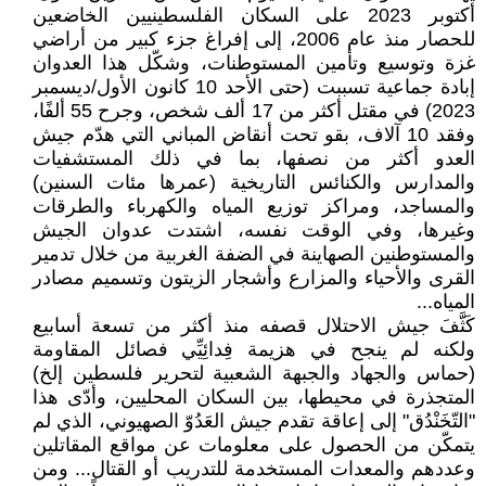
أكتوبر 2023 على السكان الفلسطينيين الخاضعين
للحصار منذ عام 2006، إلى إفراغ جزء كبير من أراضي
غزة وتوسيع وتأمين المستوطنات، وشكّل هذا العدوان
إبادة جماعية تسببت (حتى الأحد 10 كانون الأول/ديسمبر
2023) في مقتل أكثر من 17 ألف شخص، وجرح 55 ألفًا،
وفقد 10 آلاف، بقو تحت أنقاض المباني التي هدّم جيش
العدو أكثر من نصفها، بما في ذلك المستشفيات
والمدارس والكنائس التاريخية (عمرها مئات السنين)
والمساجد، ومراكز توزيع المياه والكهرباء والطرقات
وغيرها، وفي الوقت نفسه، اشتدت عدوان الجيش
والمستوطنين الصهاينة في الضفة الغربية من خلال تدمير
القرى والأحياء والمزارع وأشجار الزيتون وتسميم مصادر
المياه...
كَثَّفَ جيش الاحتلال قصفه منذ أكثر من تسعة أسابيع
ولكنه لم ينجح في هزيمة فِدائِيِّي فصائل المقاومة
(حماس والجهاد والجبهة الشعبية لتحرير فلسطين إلخ)
المتجذرة في محيطها، بين السكان المحليين، وأدّى هذا
"التّخَنْدُق" إلى إعاقة تقدم جيش العَدُوّ الصهيوني، الذي لم
يتمكّن من الحصول على معلومات عن مواقع المقاتلين
وعددهم والمعدات المستخدمة للتدريب أو القتال... ومن