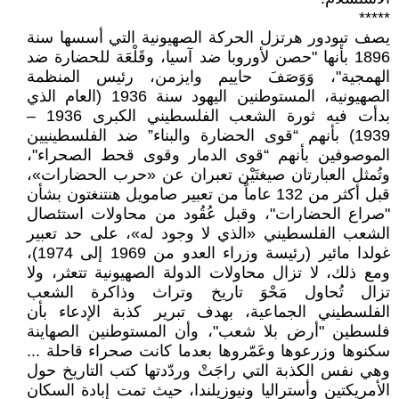
*****
يصف تيودور هرتزل الحركة الصهيونية التي أسسها سنة
1896 بأنها "حصن لأوروبا ضد آسيا، وقَلْعَة للحضارة ضد
الهمجية"، وَوَصَفَ حاييم وايزمن، رئيس المنظمة
الصهيونية، المستوطنين اليهود سنة 1936 (العام الذي
بدأت فيه ثورة الشعب الفلسطيني الكبرى 1936 –
1939) بأنهم “قوى الحضارة والبناء” ضد الفلسطينيين
الموصوفين بأنهم “قوى الدمار وقوى قحط الصحراء"،
وتُمثل العبارتان صيغتَيْن تعبران عن «حرب الحضارات»،
قبل أكثر من 132 عاماً من تعبير صامويل هنتنغتون بشأن
"صراع الحضارات"، وقبل عُقُود من محاولات استئصال
الشعب الفلسطيني «الذي لا وجود له»، على حد تعبير
غولدا مائير (رئيسة وزراء العدو من 1969 إلى 1974)،
ومع ذلك، لا تزال محاولات الدولة الصهيونية تتعثر، ولا
تزال تُحاول مَحْوَ تاريخ وتراث وذاكرة الشعب
الفلسطيني الجماعية، بهدف تبرير كذبة الإدعاء بأن
فلسطين "أرض بلا شعب"، وأن المستوطنين الصهاينة
سكنوها وزرعوها وعَمّروها بعدما كانت صحراء قاحلة ...
وهي نفس الكذبة التي راجَتْ وردّدتها كتب التاريخ حول
الأمريكتين وأستراليا ونيوزيلندا، حيث تمت إبادة السكان