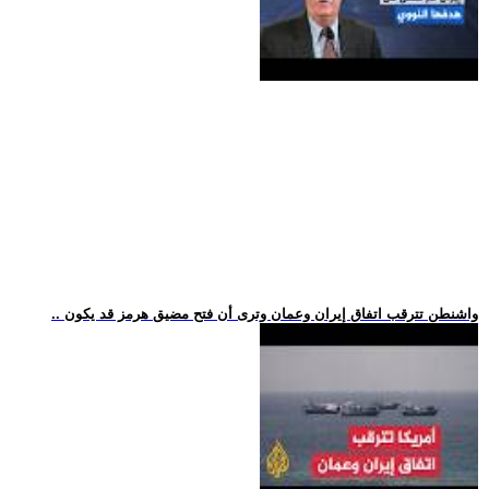
.. واشنطن تترقب اتفاق إيران وعمان وترى أن فتح مضيق هرمز قد يكون