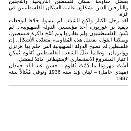
بفضل مقاومة سكان فلسطين التاريخية واللاجئين
والنازحين الذين يشكلون غالبية السكان الفلسطينيين في
غزة.
لقد رحل الكبار ولكن الشباب لم ينسوا، خلافا لتوقعات
ديفيد بن غوريون، أحد مؤسسي الدولة الصهيونية... لم
يَنْسَ الفلسطينيون ولم يغادروا ولم تُمْحَ ذاكرة فلسطين،
ويمكننا القول، بفضل هذه المُقاومة، متعدّدة الأشكال، إن
فلسطين لم تصبح الدولة الصهيونية التي حلم بها هرتزل
ووايزمان، وطالما ظَلّ الشعب الفلسطيني يُقاوم يُمكن
اعتبار المشروع الاستعماري الإستيطاني ماثلا للفشل.
لَسْتَ مهزومًا ما دُمْتَ تُقاوم - حسن عبد الله حمدان
(مهدي عامل) – لبنان وُلد سنة 1936 وتوفي مُغْتالاً سنة
1987