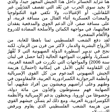
هنا تتزايد الخسائر داخل هذا الجيش المجهز جيداً، والذي
لا يجيد سوى الحرب عن بُعْد التي تقصف المَدَنِيِّين غير
المُقاتلين، أو الإغتيالات، ولا تكفي قوة التكنولوجيا
والمعدات العسكرية أثناء القتال من مسافة قريبة، أو
على مسافة صفر، لأن الدعم الجوي والمدفعية يفقدان
فعاليتهما، في مواجهة الكمائن والأسلحة المضادة للدروع
والألغام المتفجرة.
لقد دفع الشعب الفلسطيني ثمنا باهظا للغاية، من
الأرواح البشرية والدمار، لأكثر من قرن من الزمان، لكنه
نجح في تدمير أسطورة الدولة الصهيونية التي لا تُقْهَرُ
عسكريا، وأظْهرت المواجهة الحالية (كما حصل في لبنان
سنة 2006) والمواجهات التي تكررت في الضفة الغربية،
إن المُقاومة تُحْيِي الأمل في إمكانية (احتمال) هزيمة
الجيش الصهيوني المدعوم من كل القوى الإمبريالية
وأنظمة البرجوازية الكمبرادورية العربية، فالمقاومون في
وطنهم وعلى أراضيهم ويعيشون بين أفراد شعْبِهم، أما
الصهاينة فهم مستوطنون وافِدُون من مائة دولة،
وخصوصًا من أوروبا، ويحظون بدعم الإمبريالية والأنظمة
الكومبرادورية العربية، ومع ذلك لم يتمكّن جيشهم القوي
من هزيمة الشعب الفلسطيني الذي يقاوم ويرفض
الاستسلام.