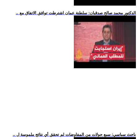
.. الدكتور محمد صالح صدقيان: سلطنة عمان اشترطت توافق الاتفاق مع
.. باحث سياسي: سبع جولات من المفاوضات لم تحقق أي نتائج ملموسة ل