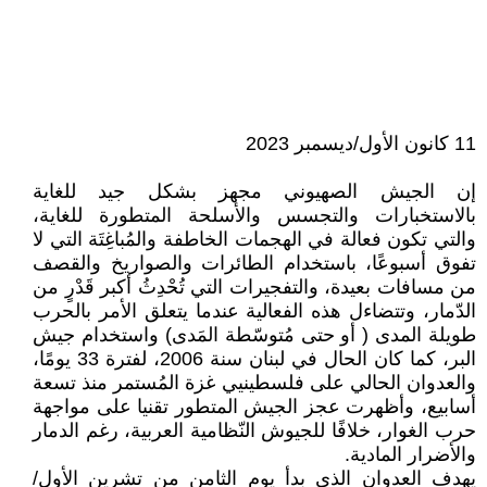
11 كانون الأول/ديسمبر 2023
إن الجيش الصهيوني مجهز بشكل جيد للغاية
بالاستخبارات والتجسس والأسلحة المتطورة للغاية،
والتي تكون فعالة في الهجمات الخاطفة والمُباغِتَة التي لا
تفوق أسبوعًا، باستخدام الطائرات والصواريخ والقصف
من مسافات بعيدة، والتفجيرات التي تُحْدِثُ أكبر قَدْرٍ من
الدّمار، وتتضاءل هذه الفعالية عندما يتعلق الأمر بالحرب
طويلة المدى ( أو حتى مُتوسّطة المَدى) واستخدام جيش
البر، كما كان الحال في لبنان سنة 2006، لفترة 33 يومًا،
والعدوان الحالي على فلسطينيي غزة المُستمر منذ تسعة
أسابيع، وأظهرت عجز الجيش المتطور تقنيا على مواجهة
حرب الغوار، خلافًا للجيوش النّظامية العربية، رغم الدمار
والأضرار المادية.
يهدف العدوان الذي بدأ يوم الثامن من تشرين الأول/