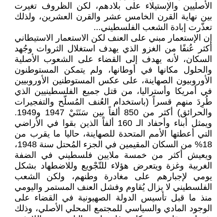
الأصليين والإستيلاء على بلادهم، لكن الظروف تغيرت
بين نهاية القرن الخامس عشر والقرن العشرين، ولذلك
تعذّرت إبادة الشعب الفلسطيني...
إن الإستعمار مبني على العنف لكن الاستعمار الاستيطاني
أكثر عُنفًا من الغزو الذي يهدف استغلال الثروات وجُهد
السكان، لأنه يهدف إلى القضاء على الشعوب الأصلية
والحلول مكانها في أوطانها، ولم يتمكن المستوطنون
الأوروبيون الصهاينة، على عكس المستوطنين الأوروبيين
في أمريكا وأستراليا، من قتل جميع الفلسطينيين الذي
طُرِدَ منهم قسراً (باستخدام العُنف المُسلّح والتفجيرات
والحرائق) أكثر من 850 ألفاً بين سَنَتَيْ 1947 و1949.
ويمثل أبناء وأحفاد الـ 160 ألفاً الذين بقوا في الأراضي
التي أعطتها الأمم المتحدة للصهاينة، حاليا ما يقرب من
18% من السكان المقيمين في الجزء المُحتل سنة 1948،
ويعيش أكثر من خمسة ملايين فلسطيني في الضفة
الغربية وغزة ويتعرض هؤلاء للتّجْويع وللاضطهاد بشكل
يومي لإجبارهم على مغادرة وطنهم، ولكن الشعب
الفلسطيني لا يزال يُقاوم وفشل العنف المستمر واليومي
منذ ما قبل تأسيس الدولة الصهيونية في القضاء على
الوجود المادي والسياسي للمجتمع المحلي الأصلي، وذلك