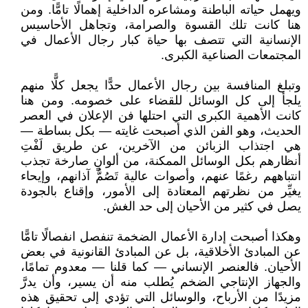
ويهمل حياته الباطنة ومشاعره الداخلية إهمالًا تامًّا. ومن
هنا كانت تلك القسوة والصرامة، وتجاهل الأحاسيس
الإنسانية التي تتصف بها حياة كبار رجال الأعمال في
المجتمعات الصناعية الكبرى.
وتبلغ المنافسة بين رجال الأعمال حدًّا يجعل كلًّا منهم
يلجأ إلى كل الوسائل للقضاء على خصومه. ومن هنا
كانت الأهمية الكبرى التي احتلها فن الإعلان في العصر
الحديث، وهو الفن الذي أصبحت غايته — بكل بساطة —
هي اجتذاب الزبائن من الآخرين، عن طريق لَفْتِ
أنظارهم بكل الوسائل الممكنة، من ألوانٍ صارخة تجذب
انتباههم رغمًا عنهم، وأصوات عالية تَصُمُّ آذانهم، وإيحاء
يغيِّر من نظرتهم المعتادة إلى الأمور، وإقناع بالجودة
يصل في كثير من الأحيان إلى حد الغش.
وهكذا أصبحت إدارة الأعمال الضخمة تنفصل انفصالًا تامًّا
عن المبادئ الأخلاقية، بل عن المبادئ القانونية في بعض
الأحيان. فالعنصر الإنساني — كما قلنا — معدوم تمامًا،
والجهاز الإنتاجي الضخم يُطلب منه أن يسير، وأن يدرَّ
مزيدًا من الأرباح، والوسائل التي تؤدي إلى تحقيق هذه