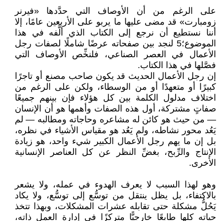
على الرغم من أن الأوصاف التي حدَّدها «فيرنر
زومبارت» قد مضى عليها ما يربو على الأربعين عامًا، إلا
أننا نستطيع أن نرجع إلى الكتاب الذي ألَّفه في هذا
الموضوع؛5 لنجد بين صفحاته عرضًا شاملًا لصفات رجل
الأعمال في العصر الصناعي، فلنخِّص الأوصاف التي
فصَّلها في هذا الكتاب.
إن رجل الأعمال الحديث قد يكون صاحب مصنع أو تاجرًا
كبيرًا أو متعهدًا أو من الوسطاء، ولكن على الرغم من
اختلاف مدلول الكلمة بين كل هؤلاء فإن بينهم جميعًا
صفاتٍ مشتركة، أول هذه الصفات وأهمها هو أن الإنسان
— من حيث هو كائن له مشاعره وحاجاته ومطالبه — لم
يَعُد محور نشاطه، ولم يَعُد هو مقياس الأشياء في نظره،
بل إن ما يهم رجل الأعمال الكبير شيء واحد، هو زيادة
الإنتاج والرِّبح، بغضِّ النظر عن كل العناصر الإنسانية
الأخرى.
وهو لهذا السبب لا يعرف الهدوء في عمله، ولا يشعر
بالاكتفاء، بل يظل ينتقل من توسُّع إلى توسُّع، ولا يكاد
يَحُلُّ مشكلة حتى تقابله عشرات المشكلات، وبهذا تتخذ
حياته كلها طابعًا خارجيًّا متركزًا في إدارة العمل ذاته،