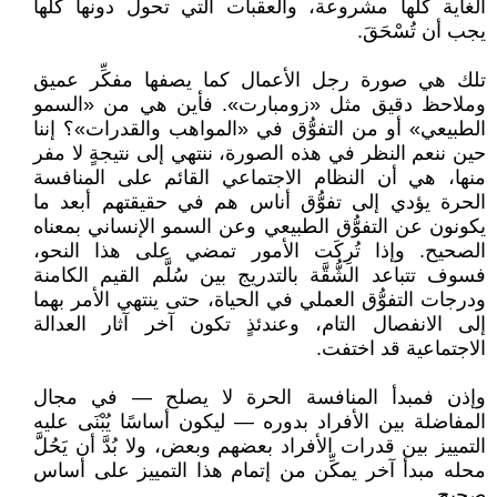
الغاية كلها مشروعة، والعقبات التي تحول دونها كلها
يجب أن تُسْحَقَ.
تلك هي صورة رجل الأعمال كما يصفها مفكِّر عميق
وملاحظ دقيق مثل «زومبارت». فأين هي من «السمو
الطبيعي» أو من التفوُّق في «المواهب والقدرات»؟ إننا
حين ننعم النظر في هذه الصورة، ننتهي إلى نتيجةٍ لا مفر
منها، هي أن النظام الاجتماعي القائم على المنافسة
الحرة يؤدي إلى تفوُّق أناس هم في حقيقتهم أبعد ما
يكونون عن التفوُّق الطبيعي وعن السمو الإنساني بمعناه
الصحيح. وإذا تُرِكَت الأمور تمضي على هذا النحو،
فسوف تتباعد الشُّقَّة بالتدريج بين سُلَّم القيم الكامنة
ودرجات التفوُّق العملي في الحياة، حتى ينتهي الأمر بهما
إلى الانفصال التام، وعندئذٍ تكون آخر آثار العدالة
الاجتماعية قد اختفت.
وإذن فمبدأ المنافسة الحرة لا يصلح — في مجال
المفاضلة بين الأفراد بدوره — ليكون أساسًا يُبْنَى عليه
التمييز بين قدرات الأفراد بعضهم وبعض، ولا بُدَّ أن يَحُلَّ
محله مبدأ آخر يمكِّن من إتمام هذا التمييز على أساس
صحيح.