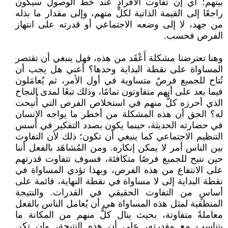
بينهم؛ أي إن تفاوت الأفراد عند خط الوصول سيكون
راجعًا إلى القيمة الذاتية لكلٍّ منهم، وإلى مقدار ما بذله
من جهد، لا إلى وضعه الاجتماعي أو قدرته على انتهاز
الفرص فحسب.
وهنا تعترضنا مشكلة أَعْقَد من هذه، فهل ينبغي أن تقتصر
المساواة على نقطة البداية وحدها؟ أعني هل يجب أن
تُتاح للجميع فرصٌ متساوية في أول الأمر، ثم يُعامَلون
فيما بعد على أنهم متفاوتون تمامًا، وذلك تبعًا لمدى النجاح
الذي أحرزه كلٌّ منهم في استخلاص الفرص التي أُتيحت
له؟ الحق أن هذه المشكلة من أخطر ما يواجه الإنسان
في حضارته الحديثة، حينما يكون بصدد التفكير في أسس
التنظيم الاجتماعي كما ينبغي أن تكون؛ ذلك لأن التفاوت
بين الناس أمر لا يمكن إنكاره. ومن المُشاهَد بالفعل أننا
حين نتيح للجميع فرصًا متكافئة، فسوف تتفاوت قدرتهم
على الانتفاع من هذه الفرص، وبهذا تؤدي المساواة في
نقطة البداية إلى لا مساواة في نقطة النهاية، قائمة على
أساسٍ من التفاوت الحقيقي في القدرات. والنتيجة
المنطقية لمثل هذه المساواة هي أن يُعامل الناس بالفعل
معاملةً متفاوتة، بحيث ينال كلٌّ منهم من المكانة ما
يتناسب مع مقدرته، على أن هذه النتيجة، وإن تكن