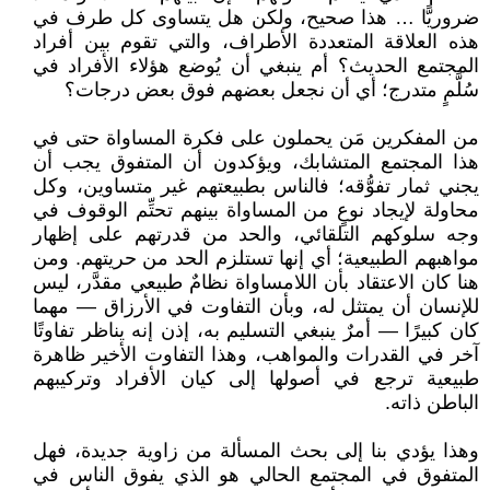
ضروريًّا … هذا صحيح، ولكن هل يتساوى كل طرف في
هذه العلاقة المتعددة الأطراف، والتي تقوم بين أفراد
المجتمع الحديث؟ أم ينبغي أن يُوضع هؤلاء الأفراد في
سُلَّمٍ متدرج؛ أي أن نجعل بعضهم فوق بعض درجات؟
من المفكرين مَن يحملون على فكرة المساواة حتى في
هذا المجتمع المتشابك، ويؤكدون أن المتفوق يجب أن
يجني ثمار تفوُّقه؛ فالناس بطبيعتهم غير متساوين، وكل
محاولة لإيجاد نوعٍ من المساواة بينهم تحتِّم الوقوف في
وجه سلوكهم التلقائي، والحد من قدرتهم على إظهار
مواهبهم الطبيعية؛ أي إنها تستلزم الحد من حريتهم. ومن
هنا كان الاعتقاد بأن اللامساواة نظامٌ طبيعي مقدَّر، ليس
للإنسان أن يمتثل له، وبأن التفاوت في الأرزاق — مهما
كان كبيرًا — أمرٌ ينبغي التسليم به، إذن إنه يناظر تفاوتًا
آخر في القدرات والمواهب، وهذا التفاوت الأخير ظاهرة
طبيعية ترجع في أصولها إلى كيان الأفراد وتركيبهم
الباطن ذاته.
وهذا يؤدي بنا إلى بحث المسألة من زاوية جديدة، فهل
المتفوق في المجتمع الحالي هو الذي يفوق الناس في