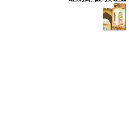
الفلسفة ,علم النفس , وعلم الاجتماع