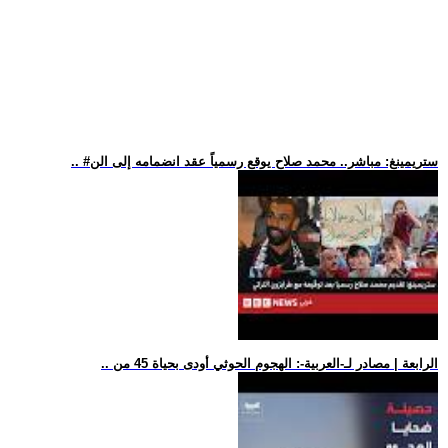
.. #ستريمينغ: مباشر.. محمد صلاح يوقع رسمياً عقد انضمامه إلى الن
.. الرابعة | مصادر لـ-العربية-: الهجوم الحوثي أودى بحياة 45 من