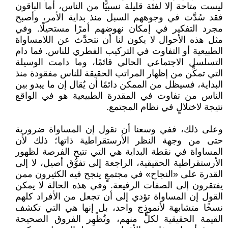
ليست متاحة إلا لفئة قليلة نسبيًّا من الناس، أما الباقون
فقد سُدَّت في وجوههم السبل منذ بداية الأمر، وأصبح
مجرد التفكير في إمكان نهوضهم أمرًا مستحيلًا. وفي
مثل هذه الأحوال لا يكون لنا أن نتحدَّث عن اللامساواة
الطبيعية أو التفاوت في التركيب الفطري للناس. فما دام
التسلسل الاجتماعي الحالي قائمًا، وما دامت الوسيلة
التي تمكِّن من إظهار المراتب الحقيقة للناس مفقودة منذ
البداية، فسيظل من الممكن دائمًا أن يُقال إن ما يبدو بين
الناس من تفاوت في المقدرة الطبيعية هو في الواقع
نتيجة لاختلالٍ في نظام المجتمع.
وعلى ذلك، ففي وسعنا أن نقول إن المساواة ضرورية
حتى من وجهة النظر الأرستقراطية ذاتها؛ ذلك لأن
المساواة في نقطة البداية هي التي تتيح الفرصة لظهور
الأرستقراطية الحقيقية، الراجعة إلى تفوُّق أصيل، لا إلى
القدرة على «النجاح» في مجتمعٍ ينجح فيه الكثيرون ممن
يفتقرون إلى الصفات الرفيعة. وفي هذه الحالة لا يمكن
القول إن المساواة تؤدي إلى أن تجعل من الأفراد كلهم
نسخًا متشابهة لأنموذج واحد، بل إنها هي التي تكشف
القيمة الحقيقية لكلٍّ منهم، وتُظْهِر الفروق الصحيحة