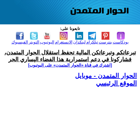
تابعونا على:
بودكاست
بنترست
تيلكرام
لينكدإن
الانستغرام
اليوتيوب
التويتر
الفيسبوك
تبرعاتكم وتبرعاتكن المالية تحفظ استقلال الحوار المتمدن،
فشاركونا في دعم استمرارية هذا الفضاء اليساري الحر
[اشترك في قناة ‫«الحوار المتمدن» على اليوتيوب]
الحوار المتمدن - موبايل
الموقع الرئيسي