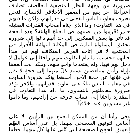
ضرورية من وجهة النظر المنطقية الخالصة، تصادف
اعتراضًا آخر ينبع من الضمير الأخلاقي للإنسان. فنحن
نعترف بتفاوت الناس الفعلي في قدراتهم، ولكن ما ذنبهم
في هذا التفاوت؟ وما الذي جناه أصحاب القدرات الضئيلة
حتى يُحْرَموا من نصيبهم في الحياة الهانئة؟ هذه الحجة
قد تأثر بها بعض المفكرين إلى حد أنهم دعَوا إلى ضرورة
تحقيق المساواة التامة في المكانة النهائية للأفراد في
المجتمع، لا في إتاحة الفرص المتكافئة لهم في مبدأ
حياتهم فحسب، ما دام التفاوت بينهم راجعًا إلى عواملَ لا
دخل لهم فيها، ولم يعتمدها واحد منهم. وهكذا نجد أنفسنا
بإزاء رأيين متناقضين يستند كلٌّ منهما إلى حجةٍ لا تقل
في قوَّتها عن حجة الآخر، أحدهما يؤكد ضرورة التفاوت
في معاملة الناس بناءً على تفاوت قدراتهم، والآخر يؤكد
ضرورة معاملتهم بالتساوي، ما دام هذا التفاوت في
المقدرة راجعًا إلى أسبابٍ خارجة عن إرادتهم، وما داموا
غير مسئولين عنه أخلاقيًّا.
وفي رأينا أن من الممكن الجمع بين الرأيين، لا على
أساس التوفيق السطحي بينهما، بل على أساس الفهْم
العميق للحجج الصحيحة التي يُبْنَى عليها كلٌّ منهما، فعلينا