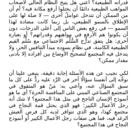
قدراته الطبيعية؟ أعني هل يتيح النظام الحالي لأصحاب
المواهب الطبيعية دائمًا أن يحتلوا أرفع مكانة فيه؟ أم أن
من الممكن أن تتدخل عواملُ أخرى — لا صلة لها على
الإطلاق بالسمو الطبيعي، بل ربما كانت مضادة لهذا
السمو — في رفع بعض الناس إلى أعلى الدرجات، دون
أن يكونوا هم الأرفع في مواهبهم وقدراتهم؟ أو بعبارة
أخرى: هل يتفق تدرُّج السُّلَّم الاجتماعي مع سُلَّم القيم
الطبيعية الكامنة، في نظامٍ يسوده مبدأ التنافس الحر، ولا
يتدخل فيه المجتمع لتصحيح الأوضاع بين أفراده إلا بأدنى
مقدار ممكن؟
لكي نجيب عن هذه الأسئلة إجابة دقيقة، ينبغي علينا أن
نوجِّه إلى أنفسنا سؤالًا آخر في الرَّد عليه ردٌّ على كل ما
سبق السؤال عنه، وأعني به: مَنْ هو المتفوق في
المجتمع الصناعي المبني على المنافسة الحرة؟ أي ما هو
أنموذج الإنسان الناجح في مثل هذا المجتمع؟ لا شك أنه
رجل الأعمال الكبير؛ فهو الذي يحتل قمة النجاح في
مجتمعٍ كهذا، وهو الذي تتوافر لديه كل فرص العيش
الرغد فيه، فما هي صفات رجل الأعمال الكبير أو أنموذج
النجاح في هذا المجتمع؟