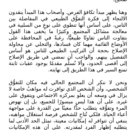
وهنا يظهر مبدأ تكافؤ الفرص. وأصحاب هذا المبدأ ينقدون
الالتجاء إلى فكرة التفوُّق الطبيعي في المفاضلة بين
الناس، على أساس أنها تنطوي على نوعٍ من السلبية في
معالجة مشاكل المجتمع. وكثيرًا ما يخفى هذا القول
بتفاوت الناس تفاوتًا طبيعيًّا، رغبةً في المحافظة على
الأوضاع القائمة مهما كان فسادها، والتخلي عن محاولة
الإصلاح بحجة أن التركيب الطبيعي للناس هو أساس
التفضيل بينهم، والواجب أن نمضي في طريق الإصلاح
إلى أقصى الحدود، وألا نُسلِّم مقدمًا بوجود عقبات ثابتة
تمنع السير في هذا الطريق إلى نهايته.
ونحن لا ننكر أن المجتمع الحالي فيه مكان للتفوُّق
الشخصي، وأن الشخص الذي توافرت له مواهبُ خاصة لا
يزال في وسعه أن يعلو بمركزه الاجتماعي ويتفوق على
غيره. على أن هذا ليس ميسورًا للجميع، بل إن نهوض
المرء وتفوُّقه يتطلب حدًّا معينًا من القدرة على مواجهة
أعباء الحياة. فلكي تُتاح للشخص فرصة استغلال مواهبه،
ينبغي أن تتوافر له إمكانيات معينة، تمثل الحد الأدنى لما
يتطلبه إظهار الفرد لمقدرته. على أن هذه الإمكانيات