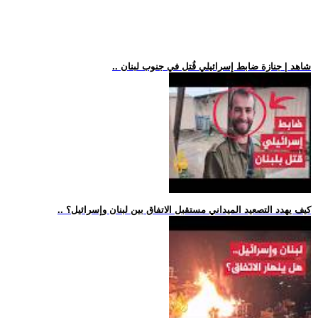
.. شاهد | جنازة ضابط إسرائيلي قُتل في جنوب لبنان
.. كيف يهدد التصعيد الميداني مستقبل الاتفاق بين لبنان وإسرائيل؟