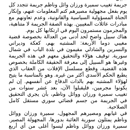
جريمة تغييب سميرة ورزان وائل وناظم جريمة تتجدد كل
يوم بفعل مجهولية مصيرهم كتم المعلومات عنهم، وإنكار
الجناة المسؤولية السياسية والقانونية، وعدم تعاونهم مع
مبادرات عائلات المغيبين. بهذه الصفة الجريمة لا متناهية،
والمجرمون مستمرون اليوم في ارتكابها كل يوم.
هناك سبيل واضح لحد أدنى من العدالة بخصوصة قضية
مغيبي دوما الأربعة: المشتبه بهم، كعكة وديراني
والنسرين والشاذلي مقيمون في بلدة الباب في شمال
سورية. توقيف هؤلاء والتحقيق معهم في هذه الجريمة
وغيرها هو السبيل إلى معرفة الحقيقة الكاملة بخصوص
هذه القضية، وقطع مسلسل الإفلات من العقاب الذي
يطبع الحكم الأسدي أكثر من غيره. وهو بالمناسبة ما يتيح
لهؤلاء المشتبه بهم بالذات الدفاع عن أنفسهم. إن لم
يكونوا مجرمين، فليقبلوا الآن، بعد عشر سنوات من
تغييب سميرة ورزان ووائل وناظم، بأن يجري التحقيق
في الجريمة من جسم قضائي سوري مستقل كامل
الصلاحية.
في غيابهم ومصيرهم المجهول، سميرة ورزان ووائل
وناظم يمثلون سورية الغائبة بدورها، المجهولة المصير.
سميرة ورزان ووائل وناظم ليسوا أغلى من أي أربع