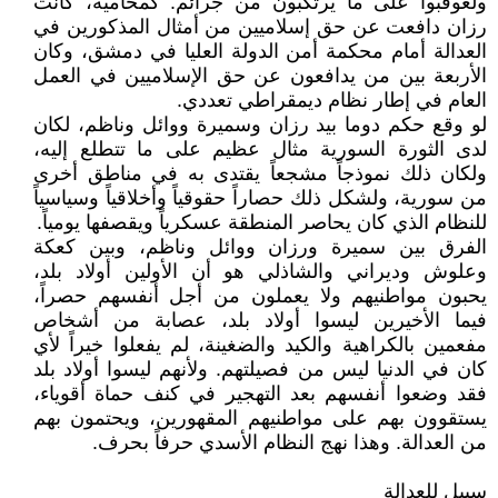
ولعوقبوا على ما يرتكبون من جرائم. كمحامية، كانت
رزان دافعت عن حق إسلاميين من أمثال المذكورين في
العدالة أمام محكمة أمن الدولة العليا في دمشق، وكان
الأربعة بين من يدافعون عن حق الإسلاميين في العمل
العام في إطار نظام ديمقراطي تعددي.
لو وقع حكم دوما بيد رزان وسميرة ووائل وناظم، لكان
لدى الثورة السورية مثال عظيم على ما تتطلع إليه،
ولكان ذلك نموذجاً مشجعاً يقتدى به في مناطق أخرى
من سورية، ولشكل ذلك حصاراً حقوقياً وأخلاقياً وسياسياً
للنظام الذي كان يحاصر المنطقة عسكرياً ويقصفها يومياً.
الفرق بين سميرة ورزان ووائل وناظم، وبين كعكة
وعلوش وديراني والشاذلي هو أن الأولين أولاد بلد،
يحبون مواطنيهم ولا يعملون من أجل أنفسهم حصراً،
فيما الأخيرين ليسوا أولاد بلد، عصابة من أشخاص
مفعمين بالكراهية والكيد والضغينة، لم يفعلوا خيراً لأي
كان في الدنيا ليس من فصيلتهم. ولأنهم ليسوا أولاد بلد
فقد وضعوا أنفسهم بعد التهجير في كنف حماة أقوياء،
يستقوون بهم على مواطنيهم المقهورين، ويحتمون بهم
من العدالة. وهذا نهج النظام الأسدي حرفاً بحرف.
سبيل للعدالة