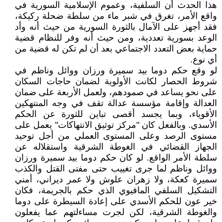
هذا الحدث أن السلفية، وعموم الإسلامية السورية في
واقع الأمر، تغرق في شبر ماء من سلطة ضحلة ركيكة،
فقد أجهز على الآمال بالثورة السورية من حيث أنه وأد
الوعد بسورية تعددية، ومن حيث أنه وفر للنظام قضية
حماية بعض التعدد الاجتماعي بعد أن لم تكن له قضية من
أي نوع.
لو وقع حكم دوما بيد سميرة ورزان ووائل وناظم في
شروط الحصار لكانت الأولوية لضمان حاجات السكان
على نحو يساعد في صمودهم، ولعمل الأربعة على ضمان
العدالة وإقامة مؤسسة عدالة تقف في وجه المنتهكين
الأقوياء، وبما يجسد أقصى تباين للثورة عن الحكم
الأسدي. وبالفعل كان "مركز توثيق الانتهاكات" يعمل على
مستوى الرصد وعلى المستوى العملي من أجل توحيد
الجهاز القضائي في الغوطة الشرقية واستقلاله عن
سلطة الأمر الواقع. لو كان حكم دوما بيد سميرة ورزان
ووائل وناظم لما جرى تغييب حتى مفتى القتل والكذب
سميرة كعكة، ولا زهران علوش ولا عمر ديراني، أمني
التشكيل السلفي المافيوي الذي حكم بالجريمة، فكان
خير عون للحكم الأسدي على إعادة السيطرة على دوما
والغوطة الشرقية، لكن لجرت مساءلتهم عما يفعلون