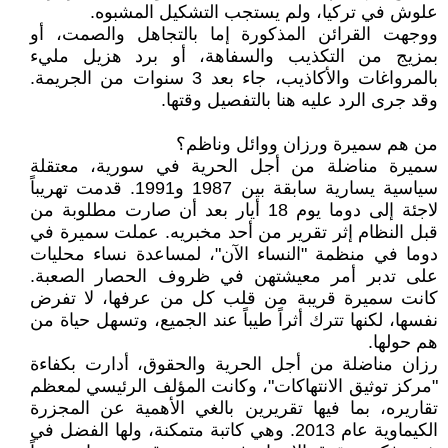
علوش في تركيا، ولم يستجب التشكيل المشبوه.
ووجهت القرائن المذكورة إما بالتجاهل والصمت، أو
بمزيج من التكذيب والسفاهة، أو برد هزيل مليء
بالمرواغات والأكاذيب، جاء بعد 3 سنوات من الجريمة.
وقد جرى الرد عليه هنا بالتفصيل وقتها.
من هم سميرة ورزان ووائل وناظم؟
سميرة مناضلة من أجل الحرية في سورية، معتقلة
سياسية يسارية سابقة بين 1987 و1991. قدمت تهريباً
لاجئة إلى دوما يوم 18 أيار بعد أن صارت مطلوبة من
قبل النظام إثر تقرير من أحد مخبريه. عملت سميرة في
دوما في منظمة "النساء الآن"، لمساعدة نساء محليات
على تدبر أمر معيشتهن في ظروف الحصار الصعبة.
كانت سميرة قريبة من قلب كل من عرفها، لا تفرض
نفسها، لكنها تترك أثراً طيباً عند الجميع، وتسهل حياة من
هم حولها.
رزان مناضلة من أجل الحرية والحقوق، أدارت بكفاءة
"مركز توثيق الانتهاكات"، وكانت المؤلف الرئيسي لمعظم
تقاريره، بما فيها تقريرين بالغي الأهمية عن المجزرة
الكيماوية عام 2013. وهي كاتبة متمكنة، ولها الفضل في