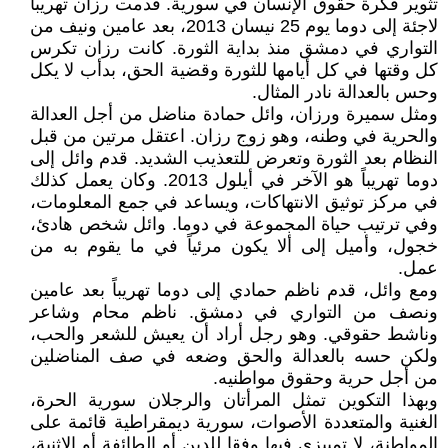
تثوير فكرة حقوق الإنسان في سورية. قدمت رزان تهريباً
لاجئة إلى دوما يوم 25 نيسان 2013، بعد عامين ونيف من
التواري في دمشق منذ بداية الثورة. كانت رزان تكرس
كل وقتها في كل أيامها للثورة وقضية الحق، بدأب لا يكل
وحس بالعدالة نادر المثال.
ومثل سميرة ورزان، وائل حمادة مناضل من أجل العدالة
والحرية في وطنه، وهو زوج رزان. اعتقل مرتين من قبل
النظام بعد الثورة وتعرض للتعذيب الشديد. قدم وائل إلى
دوما تهريباً هو الآخر في أيلول 2013. وكان يعمل كذلك
في مركز توثيق الانتهاكات، ويساعد في جمع المعلومات،
وفي ترتيب حياة المجموعة في دوما. وائل شخص هادئ،
خجول، وأميل إلى ألا يكون مرئياً في ما يقوم به من
عمل.
ومع وائل، قدم ناظم حمادي إلى دوما تهريباً بعد عامين
ونصف من التواري في دمشق. ناظم محام وشاعر
وناشط حقوقي. وهو رجل أراد أن يعيش للشعر والحب،
ولكن حسه بالعدالة والحق وضعه في صف المناضلين
من أجل حرية وحقوق مواطنيه.
وبهذا التكوين تمثل المرأتان والرجلان سورية الحرة،
الغنية والمتعددة الأصوات، سورية ديمقراطية قائمة على
المواطنة، لا تمييزي فيها وفقا للدين أو الطائفة أو الإثنية،