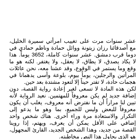
عشر سنوات مرت على تغييب امرأتي سميرة الخليل،
مع أصدقائنا رزان زيتونة ووائل حمادة وناظم حمادي في
دوما قرب دمشق. عشر سنوات كاملة، 3652 يوماً. هذا
لا يكاد يصدق، لا يطاق، لا يعقل، ولا يغتفر. لكنه هو ما
وقع وما يستمر في الوقوع، وقد عشنا معه، نحن عائلات
المرأتين والرجلين، يوماً بيوم، بلوعة وأسى يدهمانا في
هجمات حادة، لا تفتر حيناً إلا لتعود مشتدة بعد حين.
لكن هذه المادة لا تسعى لغير إعادة رواية القصة، دون
إضافة جديد لم يكن معروفاً للمهتمين. نعيد الرواية لأنه
تبين لنا مراراً أن ما نفترض أنه معروف، يغلب أن يكون
معروفاً للبعض وليس للجميع، بما وهو ما يدعو إلى
التكرار والاستعادة مرة وراء أخرى. هناك شخص واحد
إضافي على الأقل يمكن أن يعرف، ويهتم، إذا روينا
القصة من جديد، وهذا الشخص الجديد، القارئ المجهول،
هو الذي يحاول هذا النص مخاطبته.