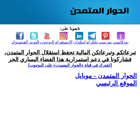
تابعونا على:
بودكاست
بنترست
تيلكرام
لينكدإن
الانستغرام
اليوتيوب
التويتر
الفيسبوك
تبرعاتكم وتبرعاتكن المالية تحفظ استقلال الحوار المتمدن،
فشاركونا في دعم استمرارية هذا الفضاء اليساري الحر
[اشترك في قناة ‫«الحوار المتمدن» على اليوتيوب]
الحوار المتمدن - موبايل
الموقع الرئيسي