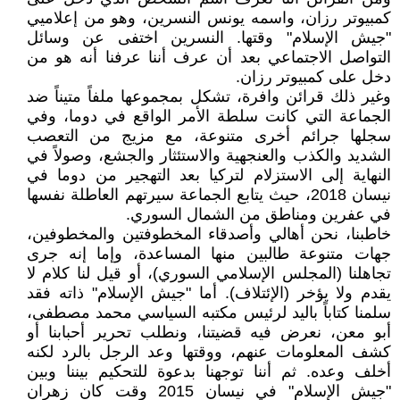
كمبيوتر رزان، واسمه يونس النسرين، وهو من إعلاميي
"جيش الإسلام" وقتها. النسرين اختفى عن وسائل
التواصل الاجتماعي بعد أن عرف أننا عرفنا أنه هو من
دخل على كمبيوتر رزان.
وغير ذلك قرائن وافرة، تشكل بمجموعها ملفاً متيناً ضد
الجماعة التي كانت سلطة الأمر الواقع في دوما، وفي
سجلها جرائم أخرى متنوعة، مع مزيج من التعصب
الشديد والكذب والعنجهية والاستئثار والجشع، وصولاً في
النهاية إلى الاستزلام لتركيا بعد التهجير من دوما في
نيسان 2018، حيث يتابع الجماعة سيرتهم العاطلة نفسها
في عفرين ومناطق من الشمال السوري.
خاطبنا، نحن أهالي وأصدقاء المخطوفتين والمخطوفين،
جهات متنوعة طالبين منها المساعدة، وإما إنه جرى
تجاهلنا (المجلس الإسلامي السوري)، أو قيل لنا كلام لا
يقدم ولا يؤخر (الإئتلاف). أما "جيش الإسلام" ذاته فقد
سلمنا كتاباً باليد لرئيس مكتبه السياسي محمد مصطفى،
أبو معن، نعرض فيه قضيتنا، ونطلب تحرير أحبابنا أو
كشف المعلومات عنهم، ووقتها وعد الرجل بالرد لكنه
أخلف وعده. ثم أننا توجهنا بدعوة للتحكيم بيننا وبين
"جيش الإسلام" في نيسان 2015 وقت كان زهران