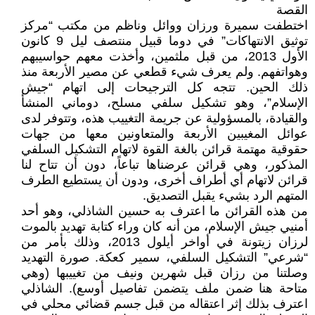
القصة
اختطفت سميرة ورزان ووائل وناظم من مكتب “مركز
توثيق الانتهاكات” في دوما قبيل منتصف ليل 9 كانون
الأول 2013، من قبل ملثمين، وأخذت معهم حواسيبهم
وهواتفهم. ولم يعرف شيء قطعي عن مصير الأربعة منذ
ذلك الحين. تتجه كل الترجيحات إلى اتهام “جيش
الإسلام”، وهو تشكيل سلفي مسلح، دوماني المنشأ
والقيادة، بالمسؤولية عن جريمة التغييب هذه، وتتوفر لدى
عوائل المغيبين الأربعة والمتعاونين معها من جهات
حقوقية مهتمة قرائن بالغة القوة لاتهام التشكيل السلفي
المذكور، وهي قرائن عرضناها تباعاً، دون أن تتاح لنا
قرائن لاتهام أي أطراف أخرى، ودون أن يستطيع الطرف
المتهم الرد بشيء يقبل التصديق.
من هذه القرائن ما اعترف به حسين الشاذلي، وهو أحد
أمنيي جيش الإسلام، من أنه كان وراء كتابة تهديد بالموت
لرزان زيتونة في أواخر أيلول 2013، وذلك بأمر من
“شرعي” التشكيل السلفي، سمير كعكة. صورة التهديد
وصلتنا من رزان قبل شهرين ونيف من تغييبها (وهي
متاحة هنا ضمن ملف يتضمن تفاصيل أوسع). الشاذلي
اعترف بذلك إثر اعتقاله من قبل جسم قضائي محلي في