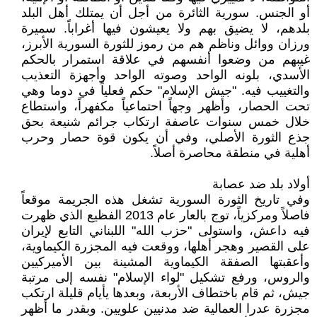
أو الجنس. سورية الثائرة من أجل أن يمتلك أهل البلد
بلدهم، لا يضيق بهم ولا يعيشون فيها أغراباً. سميرة
ورزان ووائل وناظم هم من رموز للثورة السورية الأبرز،
غيبهم من وضعوا أنفسهم في علاقة استمرار بالحكم
الأسدي، بلونه الواحد وصوته الواحد وأجهزة التعذيب
والتغييب فيه. "جيش الإسلام" حكم فعلياً في دوما وهي
تحت الحصار، وأظهر وجهاً احتماعياً مكفهراً، واستطاع
خلال خمس سنوات عاصفة ارتكاب جرائم شنيعة بحق
جذع الثورة الأصلي، وفي أن يكون قوة حصار وحرب
أهلية في منطقة محاصرة أصلاً.
أولاد بلد ضد عصابة
وفي تاريخ الثورة السورية تشغل هذه الجريمة موقعاً
فاصلاً ومركزياً، توج بالعار عام 2013 الفظيع الذي ظهرت
فيه داعش، واستولى "حزب الله" اللبناني التابع لإيران
على القصير وهجر أهلها، ووقعت فيه المجزرة الكيماوية،
وأعقبتها الصفقة الكيماوية المشينة بين الأميركيين
والروس، ورفع تشكيل "لواء الإسلام" نفسه إلى مرتبة
جيش، ثم قام باختطاف الأربعة، وبعدها يأيام قليلة ارتكب
مجزرة عدرا العمالية ضد مدنيين علويين. وبقدر ما أظهر