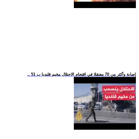
.. 51 إصابة وأكثر من 70 معتقلا في اقتحام الاحتلال مخيم قلنديا ب