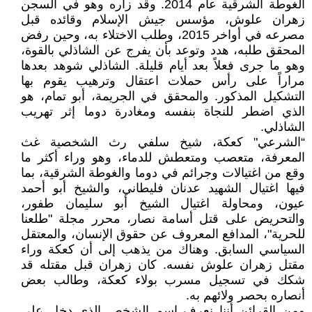
الغوطة الشرقية عام 2014. وقد زاره وهو في السجن
زهران علوش، مؤسس جيش الإسلام وقائده قبل
مصرعه في أواخر 2015، وطلب الاختلاء به، وحين رفض
المحقق طلبه، هدد وتوعد بأن يفرج عن الشاذلي بالقوة،
وهو ما جرى فعلاً بعد أيام قليلة. الشاذلي شوهد بعدها
مراراً على رأس حملات اعتقال وترهيب يقوم بها
التشكيل المذكور. والمحقق في الجريمة، أبو تمام، هو
الذي اضطر للنجاة بنفسه ومغادرة دوما إثر تهريب
الشاذلي.
“الشرعي" كعكة، شيخ سلفي رث الشخصية غث
المعرفة، متعصب ومتعطش للدماء، وهو وراء أكثر ما
وقع من اغتيالات وجرائم في دوما والغوطة الشرقية، بما
فيها اغتيال الشهيد عدنان فليطاني، والشيخ أبو أحمد
عيون، ومحاولة اغتيال الشيخ أبو سليمان طفور،
والتحريض على قتل أسامة نصار، محرر مجلة "طلعنا
للحرية"، المدافع المعروف عن حقوق الإنسان، والمعتقل
السياسي السابق. وهناك من يذهب إلى أن كعكة وراء
مقتل زهران علوش نفسه. كان زهران قبل مقتله قد
شكك في تسجيل مسرب بولاء كعكة، وطالب بعض
أنصاره بحصر ولائهم به.
ومن القرائن أننا نعرف اسم الشخص الذي دخل على