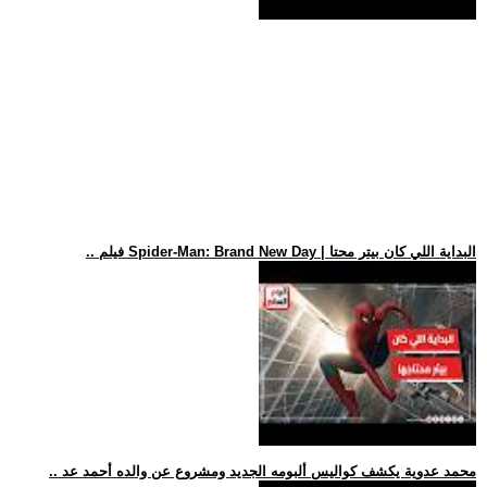
.. فيلم Spider-Man: Brand New Day | البداية اللي كان بيتر محتا
.. محمد عدوية يكشف كواليس ألبومه الجديد ومشروع عن والده أحمد عد