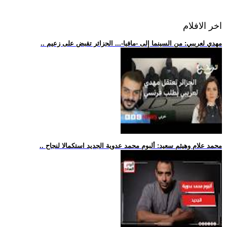
اخر الافلام
.. مهدي لعريبي: من السينما إلى -مافيا-... الجزائر تقبض على زعيم
.. محمد علام وهيثم سعيد: ألبوم محمد عدوية الجديد استكمالا لنجاح