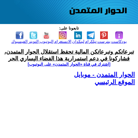
تابعونا على:
بودكاست
بنترست
تيلكرام
لينكدإن
الانستغرام
اليوتيوب
التويتر
الفيسبوك
تبرعاتكم وتبرعاتكن المالية تحفظ استقلال الحوار المتمدن،
فشاركونا في دعم استمرارية هذا الفضاء اليساري الحر
[اشترك في قناة ‫«الحوار المتمدن» على اليوتيوب]
الحوار المتمدن - موبايل
الموقع الرئيسي