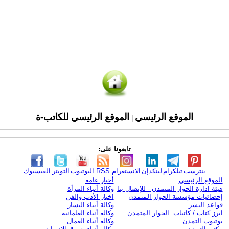
الموقع الرئيسي
الموقع الرئيسي للكاتب-ة
|
تابعونا على:
بنترست
تيلكرام
لينكدإن
الانستغرام
RSS
اليوتيوب
التويتر
الفيسبوك
الموقع الرئيسي
أخبار عامة
هيئة ادارة الحوار المتمدن - للإتصال بنا
وكالة أنباء المرأة
إحصائيات مؤسسة الحوار المتمدن
اخبار الأدب والفن
قواعد النشر
وكالة أنباء اليسار
ابرز كتاب / كاتبات الحوار المتمدن
وكالة أنباء العلمانية
يوتيوب التمدن
وكالة أنباء العمال