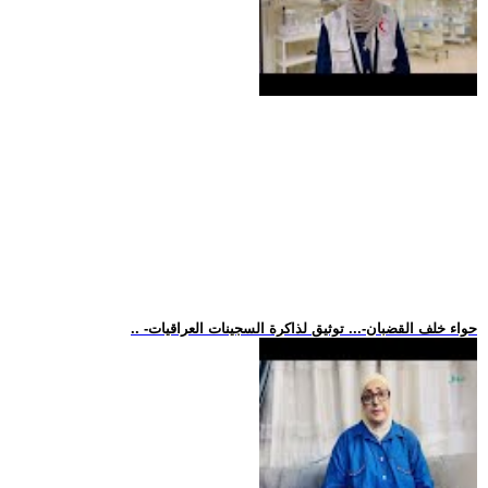
.. -حواء خلف القضبان-... توثيق لذاكرة السجينات العراقيات