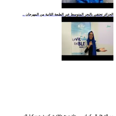
.. الجزائر تحتفي بالبحر المتوسط عبر الطبعة الثانية من المهرجان
.. من القوقاز إلى كوباني... رحلة نزوح عائلة شركسية وتمسكها باله