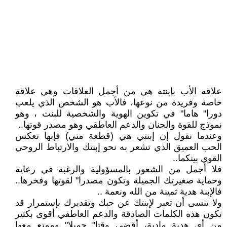
علاقه الأب بإبنته هي من أجمل العلاقات وهي علاقة
خاصة وفريدة من نوعها، فالأب هو الشخص الذي يلعب
دورا" هاما" في تكوين الهوية والشخصية للبنت ، وهو
نموذج للقوة والحنان والدعم العاطفي وهو مصدر قوتها..
وعندما نقول إن إبنتي هي (قطعة مني) فإنها تعكس
الحب العميق الذي تشعر به نحو إبنتك والارتباط الروحي
القوي بينكما..
فلا أجمل من الشعور بالمسؤولية والرغبة في رعاية
وحماية صغيرتك الجميلة وتكون مصدرا" لقوتها وفخرها..
فالإبنة هدية ثمينة من الله ونعمة ..
ولا تنسى أن تعبر لإبنتك عن حبك وتقديرك بإستمرار قد
تكون هذه الكلمات الصادقة والدعم العاطفي أقوى بكثير
من أي هدية مادية، أقضي وقتا" جميلا" وممتع معها