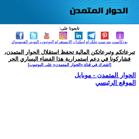
تابعونا على:
بودكاست
بنترست
تيلكرام
لينكدإن
الانستغرام
اليوتيوب
التويتر
الفيسبوك
تبرعاتكم وتبرعاتكن المالية تحفظ استقلال الحوار المتمدن،
فشاركونا في دعم استمرارية هذا الفضاء اليساري الحر
[اشترك في قناة ‫«الحوار المتمدن» على اليوتيوب]
الحوار المتمدن - موبايل
الموقع الرئيسي