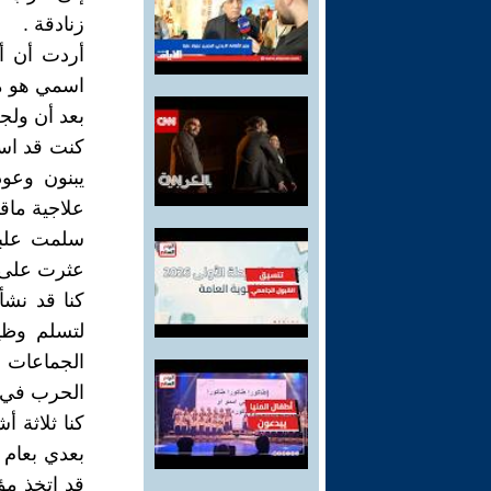
زنادقة .
أردت أن أ
اسمي هو ما
بعد أن ولج
كنت قد است
يبنون وعود
علاجية ماقب
سلمت علبة 
عثرت على م
كنا قد نشأ
لتسلم وظي
الجماعات 
الحرب في ال
كنا ثلاثة 
بعدي بعام 
قد اتخذ مؤ