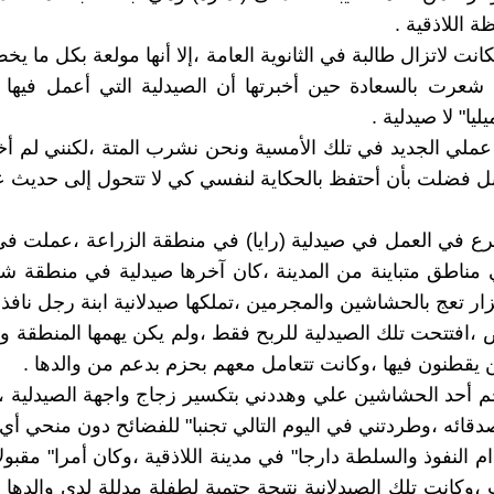
 اللاذقية .
انت لاتزال طالبة في الثانوية العامة ،إلا أنها مولعة بكل ما ي
شعرت بالسعادة حين أخبرتها أن الصيدلية التي أعمل فيها 
يا" لا صيدلية .
عملي الجديد في تلك الأمسية ونحن نشرب المتة ،لكنني لم أخب
ل فضلت بأن أحتفظ بالحكاية لنفسي كي لا تتحول إلى حديث عا
ع في العمل في صيدلية (رايا) في منطقة الزراعة ،عملت في
مناطق متباينة من المدينة ،كان آخرها صيدلية في منطقة ش
ار تعج بالحشاشين والمجرمين ،تملكها صيدلانية ابنة رجل نافذ
،افتتحت تلك الصيدلية للربح فقط ،ولم يكن يهمها المنطقة وطب
ن يقطنون فيها ،وكانت تتعامل معهم بحزم بدعم من والدها .
م أحد الحشاشين علي وهددني بتكسير زجاج واجهة الصيدلية 
دقائه ،وطردتني في اليوم التالي تجنبا" للفضائح دون منحي أي
 النفوذ والسلطة دارجا" في مدينة اللاذقية ،وكان أمرا" مقبولا
وكانت تلك الصيدلانية نتيجة حتمية لطفلة مدللة لدى والدها 