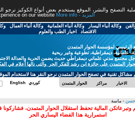
ة التصفح والنشر، الموقع يستخدم بعض أنواع الكوكيز نرجو النق
More info - المزيد
experience on our website
الفن
-
وكالة أنباء اليسار
-
وكالة أنباء العلمانية
-
وكالة أنباء العمال
-
وكا
الاقتصاد
-
اخبار الطب والعلوم
 الرئيسي لمؤسسة الحوار المتمدن
، علمانية، ديمقراطية، تطوعية وغير ربحية
ل مجتمع مدني علماني ديمقراطي حديث يضمن الحرية والعدالة الاجتم
حوار المتمدن على جائزة ابن رشد للفكر الحر والتى نالها أعلام في الفك
م مشاكل تقنية في تصفح الحوار المتمدن نرجو النقر هنا لاستخدام الموقع
كوردي
English
الاخبار
مراكز
الحوار المتمدن
 حسن
- ماسة
 وتبرعاتكن المالية تحفظ استقلال الحوار المتمدن، فشاركونا 
استمرارية هذا الفضاء اليساري الحر