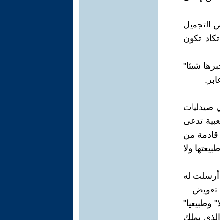
خص التجميل
تكاد تكون
رها شيئا"
بر.
 صيدليات
عبية تدعى
 قادمة من
يعتها ولا
،أرسلت له
 تعويض .
" وطبيعيا"
الذي يملك