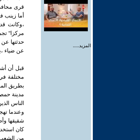
قرى محافظة
أما زينب فك
،وكانت قد 
مركزا" تجميل
حدثتها عن 
المزيد.....
عن ضياء ،ب
قبل أن أشر
مختلفة في 
بطريق المز
مدينة حمص 
الناس الذي
وعندما تهج
شقيقها وأص
كان استخدام
من الشعب ،