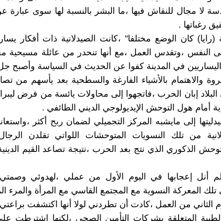
 لا مجال للنقاش فيها ،ما البشر بالنسبة لها سوى عبارة 
يق رغباتها .
(رايا) كان الوضع مختلفا" ،كانت الصيدلانية ذات أفكار يسا
لى النفس ،وتقدس العمل ،مع أنها تنحدر من عائلة مسيحية مح
 اليساريين في المدينة كفوا عن الحديث في السياسة وأصبح جل
روة والاهتمام بالأشياء الفارغة والسطحية بعد يأسهم من تصاع
 البلاد إبان الحرب ،فاتجهوا إلى محاولات يائسة من فرض ليبرال
ة أمام هول التوحش الإيديولوجي الديني الطائفي .
ليتها إلى مايشبه المركز التجميلي لضمان ربح أكثر ،واستعا
انية من تلك النسويات المتوحشات اللواتي تقلدن الرجال
توحش الذكوري الذي نتج بعد الحرب ،نتيجة تصاعد القيم الديني
لم أنل إعجابها في اليوم الأول من عملي ،لهدوئي وصمت
تلك المعركة النسوية مع المجتمع القاسي مع المرأة والمرء ال
وم الثاني من العمل ،كادت أن تطردني لولا أنها اكتشفت براعت
لطبية المتعلقة بشركات التأمين الصحي ،لكنها اشترطت علي