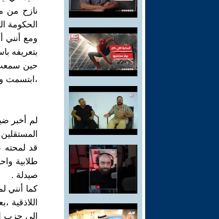
نازح من مد
الحكومة الت
ومع أنني أ
بتعريفه باس
حين سمعت 
،ابتسمت ول
لم أخبر ضيا
المستقلين 
قد لمحته 
طلابية واح
صيدلة .
كما أنني ل
اللاذقية ،ب
إلى حزب ال