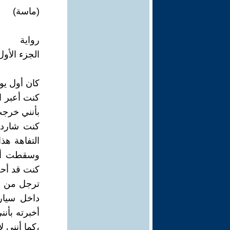
(ماسة)
رواية
الجزء الأول
كان أول يو
كنت أعبر ا
بأنني خرجت
كنت شاردة 
التفاهة ه
وسقطت أنا
كنت قد أحض
ترجل من سي
داخل سيار
أخبرته بأن
،كما أنني ل