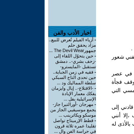
اخبار الأدب والفن
-
أزياء الفيلم تُعرض للبيع..
مزاد يحقق حلم
.
جمهورThe Devil Wear ...
-
حين يتحوّل اللقاء إلى
نفني شعور
-زحف بشري-.. دمشق
تستقبل -المايسترو-
-
فقيه في زمن الجباية..
ة في عصر
حين تحدى التاج السبكي
وقف فجأة
سلطة المماليك ود ...
-
-الاقتلاع-.. إيال وايزمان
مسي التي
يفكك معمار الإبادة
الإسرائيلية بفل ...
-
مهرجان -أورالتيرا جاز-
قادني إلى
يجمع موسيقيي الجاز من
إلا أنني
موسكو ويكاترينب ...
-
قطط الإرميتاج تواصل
بالأذى له
تقليدا عمره ثلاثة قرون
في حراسة الفن وال ...