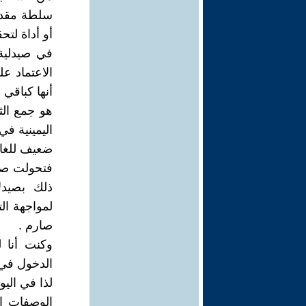
سلطة مقدسة
أو أداة لتحق
في صيدلية 
الاعتماد ع
أنها كباقي
هو جمع الث
اليمينية في
ضعيف للغاي
فتحولت صيد
ذلك بصيدل
لمواجهة ال
صارم .
وكنت أنا 
الدخول في 
لذا في الي
الوصفات ا