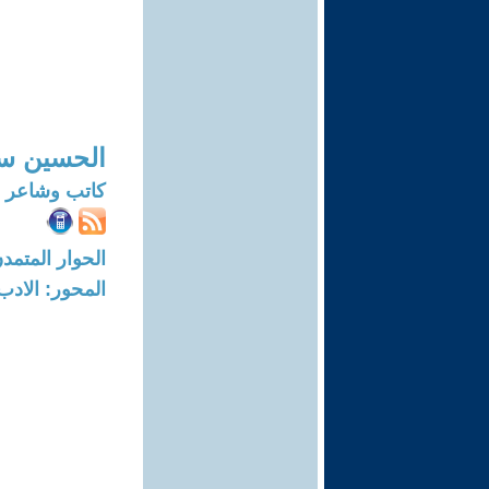
الحسين س
كاتب وشاعر و
الحوار المتمدن-العدد: 7796 - 23
المحور: الادب