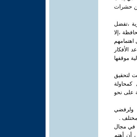
عن حشرات
رية ،تفضل
افظة ،إلا
 اهتمامهم
د الأفكار
ية موقفها
نت لتحقيق
 كمحاولة
ة على نحو
ي ولرفضي
مختلف .
ي في مجال
 أن أهتم