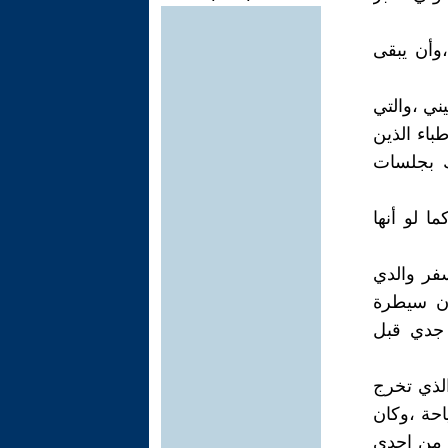
وأن يبقى
ني ،والتي
باء الذين
بك بجلسات
 لو أنها
سفر والدي
ان سيطرة
 جدي قبل
الذي تخرج
احة ،وكان
د من إحدى