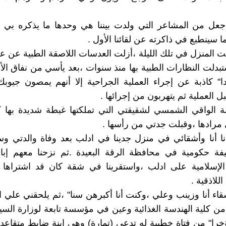
جعل من المشاعر التي ولدت بيننا هي وحدها ما يذكره بي ،
 سينطبع في ذاكرته عن لقائنا الأول .
ت المنزل في تلك الليلة ،أزلت العدسات اللاصقة الطبية عن عي
بدلت النظارات الطبية بها منذ سنوات ،بعد يأسي من نفاق الأط
ا" كاذبة عن إجراء العملية الجراحية إلا أنهم يمصون جيو
ل العملية ثم يتهربون من إجرائها .
الواقي الشمسي لشقيقتي التي تملكتها غبطة شديدة بها كما
رادها ،وقبلت جدتي من رأسها .
نا أنا وأشقائي في منزل جدينا في ادلب بعد وفاة والدتي و
فة حكومية في محافظة الرقة البعيدة .ثم نزحنا معهم إب
الإسلامية على ادلب ،واستقرينا في شقة كان قد اشتراها
لاذقية .
أشقاء أنا وزينب وعلي ،وكنت أنا أكبرهن سنا" ،ثم يلحقني علي 
من كلية الهندسة الغذائية وعين في مؤسسة تابعة لوزارة السي
خرا" من فتاة خطيبة له تدعى (تمارة) وهي ابنة ضابط متقاع