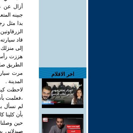
أزال عن عي
جبينه المتع
بدا مثل رج
الزرقاوتين 
قاد سيارته
إلى منزلك إذ
هززت رأسي 
الطريق صام
مرت سيارا
اخر الافلام
المدينة .
لاحظت كيسا
،فعلمت بأنه
لم نسأل بع
بأن كلينا ك
حين وصلنا 
صيدلاني ي