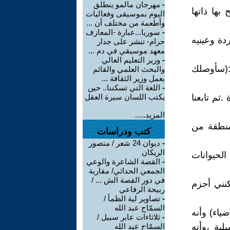
-
مهرجان مالمو ينطلق
بها ذاتها
اليوم بموسيقى وفعاليات
وأطعمة من مختلف أن ...
-
سوريا...عبارة -المعازف
دة وعينيه
حرام- تنشر على جدار
معهد موسيقي في دم ...
-
وزير التعليم العالي
 :(سأوصلك
والبحث العلمي والقائم
بعمل وزير الثقافة ...
-
اللغة التي تسكننا.. حين
ثم تابعنا
يكتب اللسان سيرة العقل
المزيد.....
منطقة من
كتب ودراسات
-
ديوان 24 شعر / منصور
الريكان
الحيوانات
-
القصة الشاعرة والوعي
الجمعي الحداثي/ مقاربة
في دور القصة الش ... /
كنني أجزم
ربيحة الرفاعي
-
تصاوير لية الظمأ /
السمّاح عبد الله
ياء) وأنه
-
ثلاثاءات عابر سبيل /
ية ،وأنه
السمّاح عبد الله