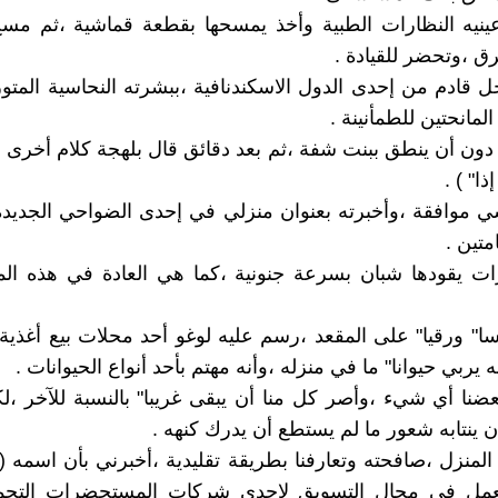
نيه النظارات الطبية وأخذ يمسحها بقطعة قماشية ،ثم مسح 
رق ،وتحضر للقيادة .
ل قادم من إحدى الدول الاسكندنافية ،ببشرته النحاسية المتور
المانحتين للطمأنينة .
 دون أن ينطق ببنت شفة ،ثم بعد دقائق قال بلهجة كلام أخرى
ا" ) .
موافقة ،وأخبرته بعنوان منزلي في إحدى الضواحي الجديدة .
تين .
ت يقودها شبان بسرعة جنونية ،كما هي العادة في هذه ال
" ورقيا" على المقعد ،رسم عليه لوغو أحد محلات بيع أغذية 
 يربي حيوانا" ما في منزله ،وأنه مهتم بأحد أنواع الحيوانات .
ضنا أي شيء ،وأصر كل منا أن يبقى غريبا" بالنسبة للآخر ،ل
ان ينتابه شعور ما لم يستطع أن يدرك كنهه .
المنزل ،صافحته وتعارفنا بطريقة تقليدية ،أخبرني بأن اسمه (ض
عمل في مجال التسويق لإحدى شركات المستحضرات التجميل