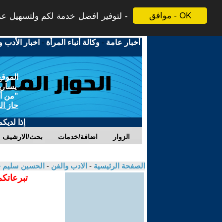
موافق - OK
لتوفير افضل خدمة لكم ولتسهيل عملي
أخبار عامة
-
وكالة أنباء المرأة
-
اخبار الأدب و
الموقع
يسارية
"من أج
حاز ال
إذا لديك
الزوار
اضافة/خدمات
بحث/الارشيف
الصفحة الرئيسية
-
الادب والفن
-
الحسين سليم
تبرعاتكم