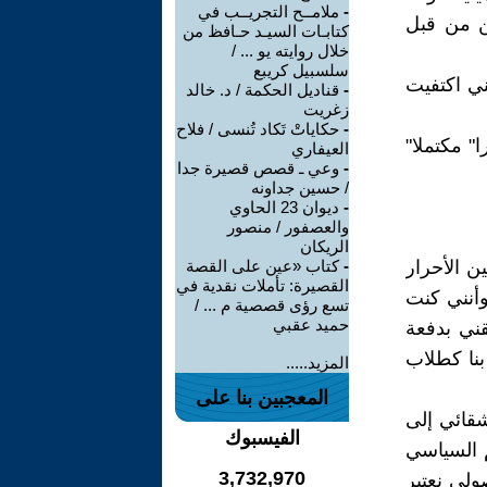
-
ملامــح التجريــب في
ين من قبل
كتابـات السيـد حـافظ من
خلال روايته يو ... /
سلسبيل كريبع
ني اكتفيت
-
قناديل الحكمة / د. خالد
زغريت
-
حكاياتْ تَكاد تُنسى / فلاح
 مكتملا"
العيفاري
-
وعي ـ قصص قصيرة جدا
/ حسين جداونه
-
ديوان 23 الحاوي
والعصفور / منصور
الريكان
ن الأحرار
-
كتاب «عين على القصة
القصيرة: تأملات نقدية في
وأنني كنت
تسع رؤى قصصية م ... /
حميد عقبي
ني بدفعة
بنا كطلاب
المزيد.....
المعجبين بنا على
شقائي إلى
الفيسبوك
هم السياسي
3,732,970
ولي نعتبر