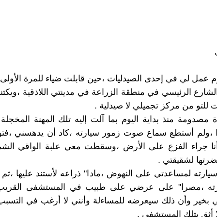
م عمل لي في إحدى الصيدليات ،حين قابلت ضياء للمرة الأولى 
لشارع الرئيسي في منطقة الزراعة في مدينتي اللاذقية ،ويكت
 للتو من مركز تجميلي لا صيدلية .
مصدومة منذ بداية اليوم بما آلت إليه تلك المهنة المخجل
ذا ،ولم أستطع سماع صوت زمور سيارته ،كاد أن يدهسني ،فت
 جراء الفزع على الأرض ،وسقطت معي علبة الواقي الش
رتها لشقيقتي .
ارته لمساعدتي على النهوض ،مادا" ذراعه لأستند عليها ،ثم 
ته ،مصرا" على عرضي على طبيب في المستشفى القريب ،
ني بخير وأن ذلك سيعرضه للمساءلة وأنني لا أرغب في التسبب 
ا أثق بتلك المستشفى .