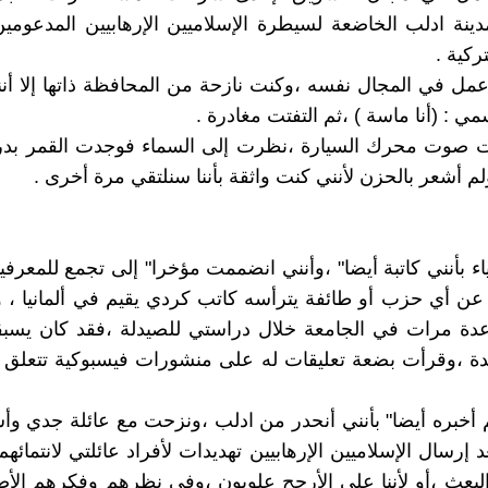
ينة ادلب الخاضعة لسيطرة الإسلاميين الإرهابيين المدعوم
ركية .
عمل في المجال نفسه ،وكنت نازحة من المحافظة ذاتها إلا أن
مي : (أنا ماسة ) ،ثم التفتت مغادرة .
صوت محرك السيارة ،نظرت إلى السماء فوجدت القمر بدرا"
م أشعر بالحزن لأنني كنت واثقة بأننا سنلتقي مرة أخرى .
ء بأنني كاتبة أيضا" ،وأنني انضممت مؤخرا" إلى تجمع للمعرفيي
عن أي حزب أو طائفة يترأسه كاتب كردي يقيم في ألمانيا ، 
عدة مرات في الجامعة خلال دراستي للصيدلة ،فقد كان يسبق
دة ،وقرأت بضعة تعليقات له على منشورات فيسبوكية تتعلق 
م أخبره أيضا" بأنني أنحدر من ادلب ،ونزحت مع عائلة جدي وأ
عد إرسال الإسلاميين الإرهابيين تهديدات لأفراد عائلتي لانتمائ
بعث ،أو لأننا على الأرجح علويون ،وفي نظرهم وفكرهم الأص