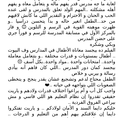
لغاية ما جه مدرس قدر يفهم ماله و يتعامل معاه و يفهم
أهله مشكلته ..المهم الولد تعلق بالمدرس و لقى عنده
الحب و الحنان و الاحترام و التقدير اللي ما كانش لاقيهم
من حد...الطفل اتغير حاله و بدأ يتحسن دراسيا ..و
ظهرت موهبته القوية في الرسم و التلوين😊 و فاز
بالمركز الأول في مسابقة المدرسة للرسم و فوراً جري
على حضن المدرس
وبكي وشكره
الفيلم ده بيجسد معاناة الأطفال في المدارس وف البيوت
.. أطفال بمستويات و قدرات مختلفة ..و بتتعامل معاملة
واحدة.. امتحانات واحدة ..مواد واحدة..بكل أسف 😔
بيجسد كمان دور المدرس ..اللي كان فاهم آنه بيأدي
رسالة و بيربي و خلاص
الطفل محتاج لدعم وتشجيع عشان يقدر ينجح و يتخطى
الصعوبات اللي بتواجهه في حياته ..❤️
واجب كل أب و أم يراعوا اختلاف قدرات ولادهم و ياريت
حقيقي تقدروا إن نظام التعليم هو اللي قاسي و مش
بيراعي الفروق الفردية ..
خليكم دايما السند و الأمان لولادكم .. و ياريت تفتكروا
دايما إن علاقتكم بيهم أهم من التعليم و الدرجات ..