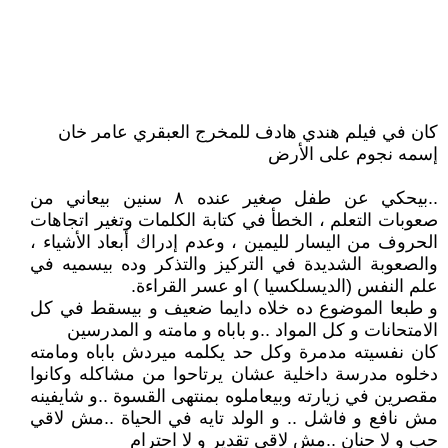
كان في فيلم هندي هادف للمخرج العبقري عامر خان
إسمه نجوم على الأرض
..بيحكي عن طفل صغير عنده ٨ سنين بيعاني من
صعوبات التعلم ، الخطأ في كتابة الكلمات وتغير اتجاهات
الحروف من اليسار لليمين ، وعدم إدراك أبعاد الأشياء ،
والصعوبة الشديدة في التركيز والتذكر وده بيسميه في
علم النفس (الديسلكسيا ) او عسر القراءة.
و طبعا الموضوع ده خلاه دايما ضعيف و بيسقط في كل
الامتحانات و كل المواد ..و باباه و مامته و المدرسين
كان نفسيته مدمرة وكل حد يكلمه ميردش باباه ومامته
دخلوه مدرسة داخلية عشان يرتاحوا من مشاكله وكانوا
مقصرين في زيارته وبيعاملوه بمنتهى القسوة ..و شايفينه
مش نافع و فاشل .. و الولد تايه في الحياة ..مش لاقي
حب و لا حنان ..مش لاقي تقدير و لا احترام