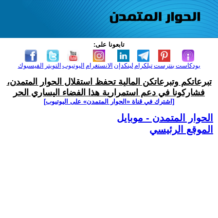
تابعونا على:
بودكاست
بنترست
تيلكرام
لينكدإن
الانستغرام
اليوتيوب
التويتر
الفيسبوك
تبرعاتكم وتبرعاتكن المالية تحفظ استقلال الحوار المتمدن،
فشاركونا في دعم استمرارية هذا الفضاء اليساري الحر
[اشترك في قناة ‫«الحوار المتمدن» على اليوتيوب]
الحوار المتمدن - موبايل
الموقع الرئيسي