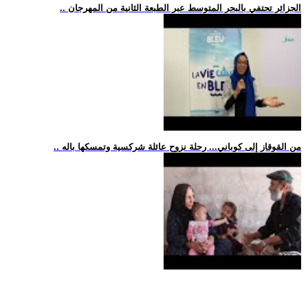
.. الجزائر تحتفي بالبحر المتوسط عبر الطبعة الثانية من المهرجان
.. من القوقاز إلى كوباني... رحلة نزوح عائلة شركسية وتمسكها باله