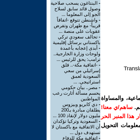
-
البنتاغون يسحب صلاحية
وصول قائد سابق لسلاح
الجو إلى المعلوما ...
-
واشنطن تتوقع -اتفاقاً
قريباً- مع طهران وتفرض
عقوبات على منصة ...
-
تحالف سعودي تركي
باكستاني برسائل إقليمية
-
أبدى إعجابه بأعمدة
ولوحات وزارة الخارجية..
ترامب: يحق للرئيس ...
-
-اتفاقية مكة-.. قلق
Transl
إسرائيلي من سعي
السعودية لعمق
استراتيجي. ...
-
مصر.. بيان حكومي
يحسم مسألة أثارت رعب
اعية، والمساواة
المواطنين
-
دي كابريو وبيزوس
م.
ساهم/ي معنا!
يطلقان مبادرة بـ200
مليون دولار لإنقاذ 100 ...
رار هذا المنبر الحر
-
السعودية وتركيا تؤكدان
معلومات التحويل
أن الاتفاقية مع باكستان لا
تستهدف دول ...
-
اتفاقية مكة للدفاع