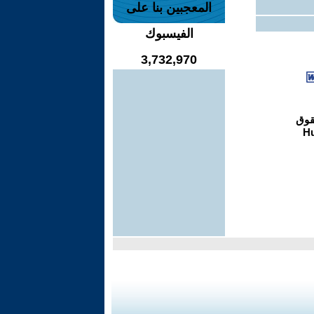
المعجبين بنا على
الفيسبوك
3,732,970