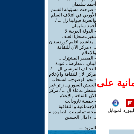
أحمد سليمان
-
صرحت مسؤولة القسم
الأوربي في ائتلاف السلم
والحرية فيوليتا زل ... /
أحمد سليمان
-
الدولة العربية لا
تتغير..ضحايا العنف
..مناشدة اقليم كوردستان
... / مركز الآن للثقافة
والإعلام
-
المصير المشترك ..
لبنان... معارضاً.. عودة
التحالف الفرنسي ال ... /
مركز الآن للثقافة والإعلام
-
نحو الوضوح....انسحاب
انية على
الجيش السوري.. زائر غير
منتظر ..دعاة ال ... / مركز
الآن للثقافة والإعلام
-
جمعية تارودانت
الإجتماعية و الثقافية:
يبورد
الموبايل
محنة تماسينت الصامدة م
... / امال الحسين
المزيد.....