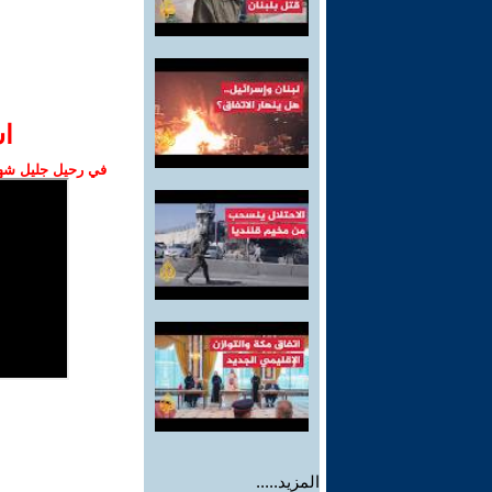
ا‫
في رحيل جليل شهبا
المزيد.....