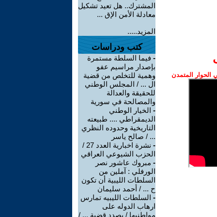
المشترك.. هل تعيد تشكيل
معادلة الأمن الإق ...
المزيد.....
كتب ودراسات
-
فيما السلطة مستمرة
بإصدار مراسيم عفو
الحوار المتمدن
وهمية للتخلص من قضية
ال ... / المجلس الوطني
للحقيقة والعدالة
والمصالحة في سورية
-
الخيار الوطني
الديمقراطي .... طبيعته
التاريخية وحدوده النظري
... / صالح ياسر
-
نشرة اخبارية العدد 27 /
الحزب الشيوعي العراقي
-
مبروك عاشور نصر
الورفلي : آملين من
السلطات الليبية أن تكون
ح ... / أحمد سليمان
-
السلطات الليبيه تمارس
ارهاب الدوله على
مواطنيها / بصدد قضية ... /