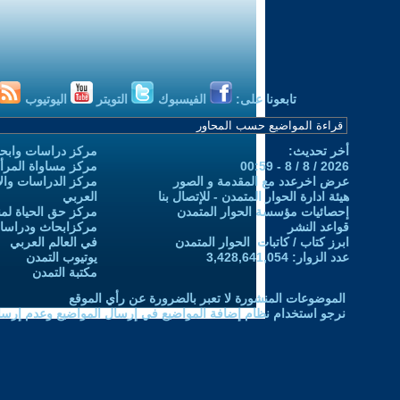
تابعونا على:
الفيسبوك
التويتر
اليوتيوب
أخر تحديث:
مركز دراسات وابحا
2026 / 8 / 8 - 00:59
مركز مساواة المرأ
عرض اخرعدد مع المقدمة و الصور
مركز الدراسات والاب
هيئة ادارة الحوار المتمدن - للإتصال بنا
العربي
إحصائيات مؤسسة الحوار المتمدن
مركز حق الحياة لمن
قواعد النشر
مركزابحاث ودراسات 
ابرز كتاب / كاتبات الحوار المتمدن
في العالم العربي
عدد الزوار: 3,428,641,054
يوتيوب التمدن
مكتبة التمدن
الموضوعات المنشورة لا تعبر بالضرورة عن رأي الموقع
نرجو استخدام نظام إضافة المواضيع في إرسال المواضيع وعدم إرساله