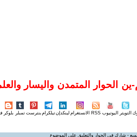
ين الحوار المتمدن واليسار والعلم
وك
التويتر
اليوتيوب
RSS
الانستغرام
لينكدإن
تيلكرام
بنترست
تمبلر
بلوكر
فل
ميع - شارك في الحوار والتعليق على الموضوع