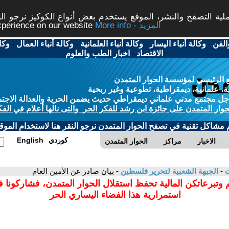
ة التصفح والنشر، الموقع يستخدم بعض أنواع الكوكيز نرجو النق
More info - المزيد
experience on our website
الفن
-
وكالة أنباء اليسار
-
وكالة أنباء العلمانية
-
وكالة أنباء العمال
-
وكا
الاقتصاد
-
اخبار الطب والعلوم
 الرئيسي لمؤسسة الحوار المتمدن
، علمانية، ديمقراطية، تطوعية وغير ربحية
ل مجتمع مدني علماني ديمقراطي حديث يضمن الحرية والعدالة الاجتم
حوار المتمدن على جائزة ابن رشد للفكر الحر والتى نالها أعلام في الفك
م مشاكل تقنية في تصفح الحوار المتمدن نرجو النقر هنا لاستخدام الموقع
كوردي
English
الاخبار
مراكز
الحوار المتمدن
ت
-
الجبهة الشعبية لتحرير فلسطين
- بيان صادر عن الأمين العام
 وتبرعاتكن المالية تحفظ استقلال الحوار المتمدن، فشاركونا 
استمرارية هذا الفضاء اليساري الحر