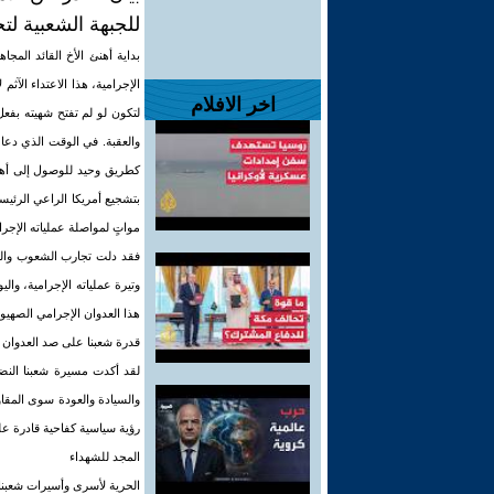
للجبهة الشعبية ل
بداية أهنئ الأخ القائد المج
الإجرامية، هذا الاعتداء الآث
اخر الافلام
لتكون لو لم تفتح شهيته بف
والعقبة. في الوقت الذي دعا
كطريق وحيد للوصول إلى أهد
بتشجيع أمريكا الراعي الرئي
مواتٍ لمواصلة عملياته الإجرا
فقد دلت تجارب الشعوب والحرك
وتيرة عملياته الإجرامية، وال
هذا العدوان الإجرامي الصهيو
قدرة شعبنا على صد العدوان ع
لقد أكدت مسيرة شعبنا النضا
والسيادة والعودة سوى المقاوم
رؤية سياسية كفاحية قادرة عل
المجد للشهداء
الحرية لأسرى وأسيرات شعبنا