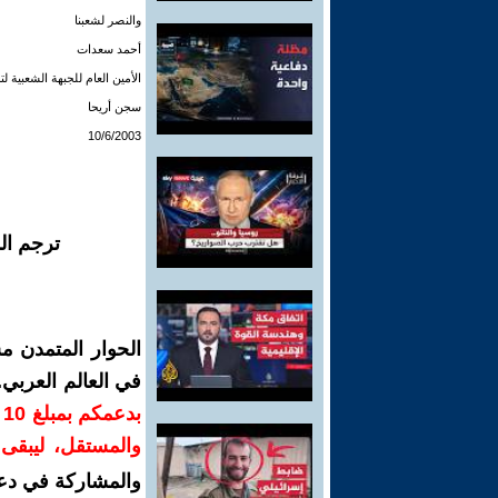
والنصر لشعبنا
أحمد سعدات
الأمين العام للجبهة الشعبية 
سجن أريحا
10/6/2003
ترجم ال
الحوار المتمدن م
في العالم العربي
ب
والمستقل، ليبقى ص
والمشاركة في دع