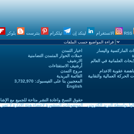
RSS
الانستغرام
لينكد إن
تيلكرام
بنترست
بلوكر
ث الماركسية واليسار
اخبار التمدن
ة
حملات الحوار المتمدن التضامنية
حاث العلمانية في العالم
الارشيف
أرشيف الاستفتاءات
اهضة عقوبة الاعدام
مروج التمدن
الحركة العمالية والنقابية
القائمة البريدية
المعجبين بنا على الفيسبوك: 3,732,970
English
حقوق النسخ واعادة النشر متاحة للجميع مع الإشا
ا بواسطة البريد الكتروني
الموضوعات المنشورة لاعضاء هيئة الادارة لا تعبر