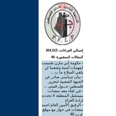
إجمالي القراءات: 304,015
المقالات المنشورة: 48
-
حكومة أبي مازن صُممت
لمهمات أمنية وشعبنا لن
يلقي السلاح ما ب ...
-
بيان سياسي صادر عن
الجبهة الشعبية لتحرير
فلسطين حـــول قمتي ...
-
في لقاء معه سعدات:
مستقبل المنطقة لا تحدده
إرادة الغزاة
-
الرفيق الأمين العام احمد
سعدات في حوار مع موقع
عرب 48