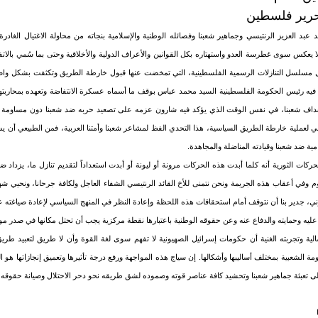
تحرير فلسطين
اهد عبد العزيز الرنتيسي وجماهير شعبنا وفصائله الوطنية والإسلامية بنجاته من محاولة الاغتيال الغ
م لا يعكس سوى غطرسة العدو واستهتاره بكل القوانين والأعراف الدولية والأخلاقية وحتى بما سُمي بالا
عل مسلسل التنازلات الرسمية الفلسطينية، التي تمخضت عنها قبول خارطة الطريق وتكثفت بشكل و
 فيه رئيس الحكومة الفلسطينية السيد محمد عباس بوقف ما أسماه عسكرة الانتفاضة وتعهده بمحاربته
اف شعبنا، في نفس الوقت الذي يؤكد فيه شارون عزمه على تصعيد حربه ضد شعبنا دون مساومة مص
سي لعملية خارطة الطريق السياسية، هذا التحدي الفظ لمشاعر شعبنا وأمتنا العربية، فمن الطبيعي أن
مية ضد شعبنا وقيادته المناضلة والمجاهدة.
ات الثورية أنه كلما أبدت هذه الحركات مرونة أو ليونة أو أبدت استعداداً لتقديم تنازل ما، يزداد 
يوم وفي أعقاب هذه الجريمة ونحن نتمنى للأخ القائد الرنتيسي الشفاء العاجل ولكافة جرحانا، ونحيي شه
ني، جدير بنا أن نتوقف أمام استحقاقات هذه اللحظة وإعادة النظر في المنهج السياسي لإعادة صياغته 
ليه وحمايته والدفاع عنه وعن حقوقه الوطنية باعتبارها نقطة مركزية يجب أن تحتل مكانها في صدر موا
لية وتجربته الغنية أن حكومات إسرائيل الصهيونية لا تفهم سوى لغة القوة وأن لا طريق لتعبيد طريق
ة الشعبية بمختلف أساليبها وأشكالها. إن سياج هذه المواجهة ورفع درجة تأثيرها وتعميق إنجازاتها هو ا
ى تعبئة جماهير شعبنا وتحشيد كافة عناصر قوته وصموده لشق طريقه نحو دحر الاحتلال وصيانة حقوقه ا