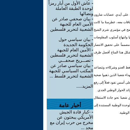
-
عاش الأول من أيار رمزاً
لوحدة الطبقة العاملة
ونضالها
ادرة على أيدي عصابات شارون
-
بيان صحفي صادر عن
تفاقات معه، غطرسةً ما كانت
الأمين العام للجبهة
الشعبية لتحرير فلسطين
اضح في مؤتمري شرم الشيخ
...
ا وانتهاج أسلوب المفاوضات
-
بيان سياسي حول
الحكومة الجديدة
مماً على تحقيق الانتصار
-
الأمين العام للجبهة
 يشكل هذا المناخ أفضل ظرف
الشعبية لتحرير فلسطين
-
تصـــريح صحفـــي
-
بيان سياسي صادر عن
ضغط العدو وشركاءه وتتصاعد
المكتب السياسي للجبهة
داء شعبنا الذين ذهبوا ضحية
الشعبية لتحرير فلسط ...
على أسس تقود فعلاً إلى رفع
المزيد.....
ئد الحوار الوطني الجدي.
 شعبنا نحو جادة الاستقلال
أخبار عامة
لوحدة الوطنية المستندة إلى
-
-كبار قادة الجيش
لوطنية.
الأمريكي يبحثون عن
مخرج من حرب إيران مع
محد ...