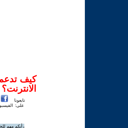
كيف تدعم-
الانترنت؟
تابعونا
على:
الفيسب
رأيكم مهم للج