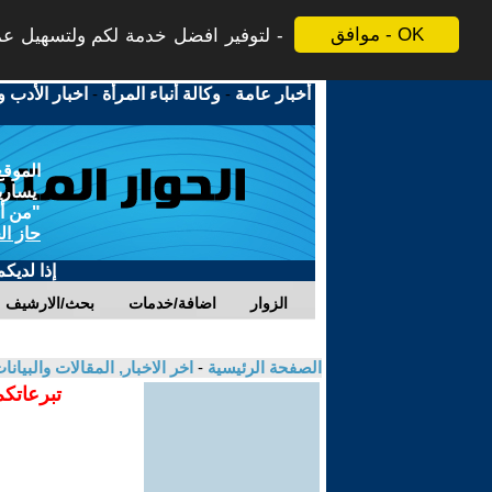
موافق - OK
لتوفير افضل خدمة لكم ولتسهيل عملي
أخبار عامة
-
وكالة أنباء المرأة
-
اخبار الأدب و
الموقع
يسارية
"من أج
حاز ال
إذا لديك
الزوار
اضافة/خدمات
بحث/الارشيف
الصفحة الرئيسية
-
اخر الاخبار, المقالات والبيانا
تبرعاتكم