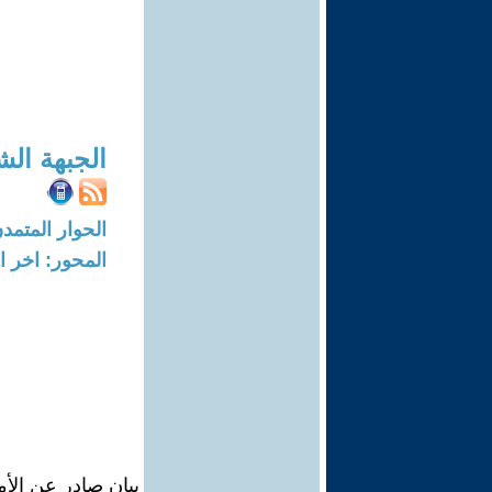
الجبهة ال
الحوار المتمدن-العدد: 515 - 03
المحور: اخر ال
بيان صادر عن الأم