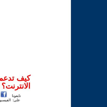
كيف تدعم-
الانترنت؟
تابعونا
على:
الفيسب