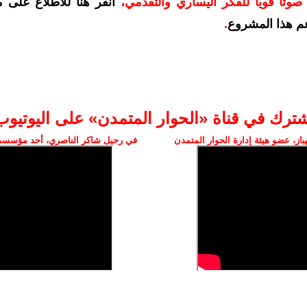
وتًا قويًا للفكر اليساري والتقدمي
،
انقر هنا للاطلاع على 
م هذا المشروع
.
شترك في قناة «الحوار المتمدن» على اليوتيوب
ز، عضو هيئة إدارة الحوار المتمدن
في رحيل شاكر الناصري، أحد مؤسسي 