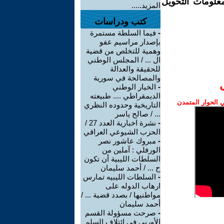
معلومات التحويل
المزيد.....
كتب ودراسات
-
فيما السلطة مستمرة
بإصدار مراسيم عفو
وهمية للتخلص من قضية
ال ... / المجلس الوطني
للحقيقة والعدالة
والمصالحة في سورية
-
الخيار الوطني
الديمقراطي .... طبيعته
الحوار المتمدن
التاريخية وحدوده النظري
... / صالح ياسر
-
نشرة اخبارية العدد 27 /
الحزب الشيوعي العراقي
-
مبروك عاشور نصر
الورفلي : آملين من
السلطات الليبية أن تكون
ح ... / أحمد سليمان
-
السلطات الليبيه تمارس
ارهاب الدوله على
مواطنيها / بصدد قضية ... /
أحمد سليمان
-
صرحت مسؤولة القسم
الأوربي في ائتلاف السلم