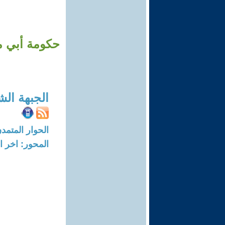
حكومة أبي م
الجبهة ال
الحوار المتمدن-العدد: 515 - 03
المحور: اخر ال