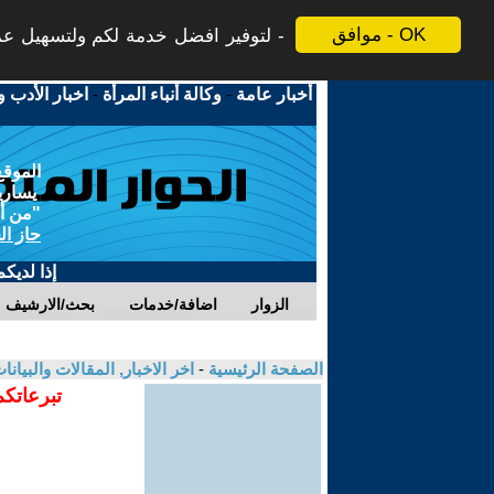
موافق - OK
لتوفير افضل خدمة لكم ولتسهيل عملي
أخبار عامة
-
وكالة أنباء المرأة
-
اخبار الأدب و
الموقع
يسارية
"من أج
حاز ال
إذا لديك
الزوار
اضافة/خدمات
بحث/الارشيف
الصفحة الرئيسية
-
اخر الاخبار, المقالات والبيانا
تبرعاتكم