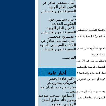
-
بيان صحفي صادر عن
الأمين العام للجبهة
الشعبية لتحرير فلسطين
...
-
بيان سياسي حول
الحكومة الجديدة
-
الأمين العام للجبهة
 بالنسبة للشعب الفلسطيني
الشعبية لتحرير فلسطين
-
تصـــريح صحفـــي
ة الأميركية المباشرة على
-
بيان سياسي صادر عن
المكتب السياسي للجبهة
داء مهمات أمنية على حساب
الشعبية لتحرير فلسط ...
نية المصيرية.
المزيد.....
حتلال يتواصل في الأراضي
لفصائل الوطنية والإسلامية
أخبار عامة
ايا المفصلية والأساسية لا
-
-كبار قادة الجيش
حكومة أو المجلس التشريعي
الأمريكي يبحثون عن
مخرج من حرب إيران مع
محد ...
ت بعد سبع سنوات إلى طريق
-
البنتاغون يسحب صلاحية
المفاوضات مفاوضات لفترة
وصول قائد سابق لسلاح
الجو إلى المعلوما ...