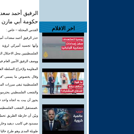
الرفيق أحمد سعدا
حكومة أبي مازن ص
اخر الافلام
القدس المحتلة – خاص :
حذر الرفيق أحمد سعدات أمي
وأنها تجسيد أميركي لرؤية 
الفلسطينيين محل الاحتلال ال
ووصف الرفيق الأمين العام 
المقاومة ولإخراج السلطة الفل
وقال بخصوص ما يسمى "فوضى
الفلسطينية تبقى مبررات المق
والشعب الفلسطيني يحترمون ق
يجوز أن يبت به اتجاه واحد
،فمستقبل الشعب الفلسطيني 
وبيّن أن خارطة الطريق تحم
مسدود في كامب ديفيد وخارط
طويلة المدى وهو طرح حاليا ا