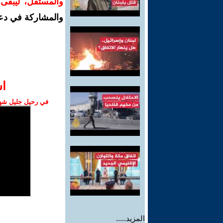
والمستقل، ليبقى ص
والمشاركة في دع
ا‫
في رحيل جليل شهبا
المزيد.....