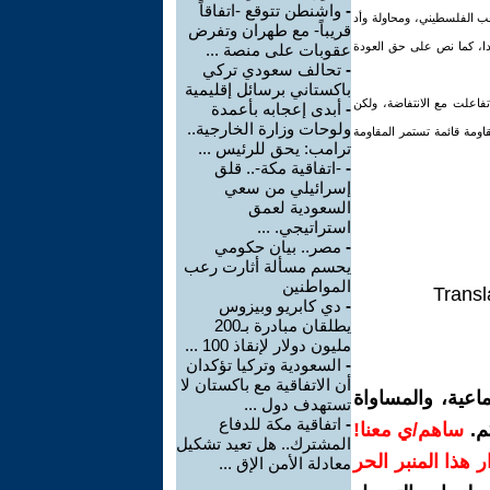
-
واشنطن تتوقع -اتفاقاً
شعب الفلسطيني، ومحاولة وأد
قريباً- مع طهران وتفرض
دا، كما نص على حق العودة
عقوبات على منصة ...
-
تحالف سعودي تركي
باكستاني برسائل إقليمية
تفاعلت مع الانتفاضة، ولكن
-
أبدى إعجابه بأعمدة
ولوحات وزارة الخارجية..
اومة قائمة تستمر المقاومة
ترامب: يحق للرئيس ...
-
-اتفاقية مكة-.. قلق
إسرائيلي من سعي
السعودية لعمق
استراتيجي. ...
-
مصر.. بيان حكومي
يحسم مسألة أثارت رعب
المواطنين
Transl
-
دي كابريو وبيزوس
يطلقان مبادرة بـ200
مليون دولار لإنقاذ 100 ...
-
السعودية وتركيا تؤكدان
أن الاتفاقية مع باكستان لا
اعية، والمساواة
تستهدف دول ...
-
اتفاقية مكة للدفاع
م.
ساهم/ي معنا!
المشترك.. هل تعيد تشكيل
رار هذا المنبر الحر
معادلة الأمن الإق ...