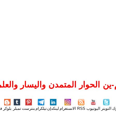
ين الحوار المتمدن واليسار والعلم
وك
التويتر
اليوتيوب
RSS
الانستغرام
لينكدإن
تيلكرام
بنترست
تمبلر
بلوكر
فل