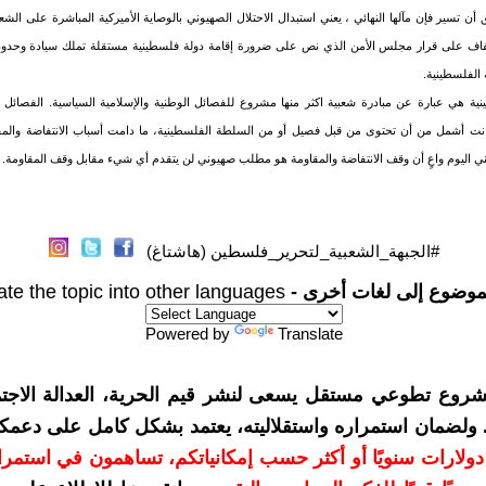
 أن تسير فإن مآلها النهائي ، يعني استبدال الاحتلال الصهيوني بالوصاية الأميركية المباشرة على ال
لتفاف على قرار مجلس الأمن الذي نص على ضرورة إقامة دولة فلسطينية مستقلة تملك سيادة وحدو
 الفلسطينية.
نية هي عبارة عن مبادرة شعبية اكثر منها مشروع للفصائل الوطنية والإسلامية السياسية. الفصائل 
 كانت أشمل من أن تحتوى من قبل فصيل أو من السلطة الفلسطينية، ما دامت أسباب الانتفاضة والمق
ي اليوم واعٍ أن وقف الانتفاضة والمقاومة هو مطلب صهيوني لن يتقدم أي شيء مقابل وقف المقاومة.
#الجبهة_الشعبية_لتحرير_فلسطين (هاشتاغ)
موضوع إلى لغات أخرى -
ate the topic into other languages
Powered by
Translate
شروع تطوعي مستقل يسعى لنشر قيم الحرية، العدالة الاجتم
. ولضمان استمراره واستقلاليته، يعتمد بشكل كامل على دعمك
دعمكم بمبلغ 10 دولارات سنويًا أو أكثر حسب إمكانياتكم، تساهمون في استم