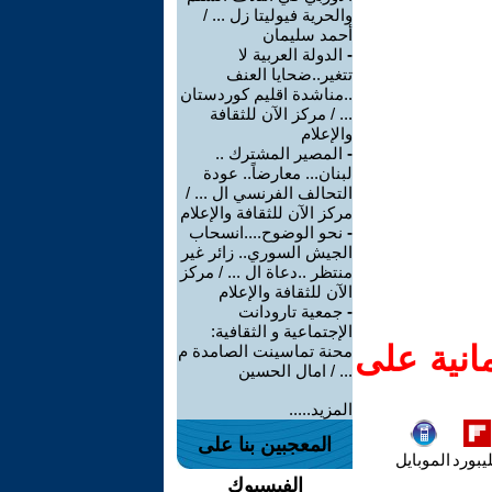
والحرية فيوليتا زل ... /
أحمد سليمان
-
الدولة العربية لا
تتغير..ضحايا العنف
..مناشدة اقليم كوردستان
... / مركز الآن للثقافة
والإعلام
-
المصير المشترك ..
لبنان... معارضاً.. عودة
التحالف الفرنسي ال ... /
مركز الآن للثقافة والإعلام
-
نحو الوضوح....انسحاب
الجيش السوري.. زائر غير
منتظر ..دعاة ال ... / مركز
الآن للثقافة والإعلام
-
جمعية تارودانت
الإجتماعية و الثقافية:
انية على
محنة تماسينت الصامدة م
... / امال الحسين
المزيد.....
المعجبين بنا على
يبورد
الموبايل
الفيسبوك