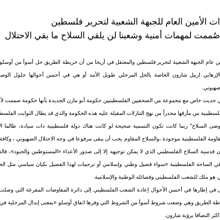
ت الأمين العام للجبهة الشعبية لتحرير فلسطين
ُممت لمهمات أمنية وشعبنا لن يلقي السلاح ما بقي الاحتلال
ن عام الجبهة الشعبية لتحرير فلسطين والمعتقل في أريحا من أن خريطة الطريق حل أسوأ من أوسلو
الإرهابي ارييل شارون الخاصة بالحل المرحلي طويل الأمد أو هي في أحسن أحوالها حلول الوصاي
صهيوني.
في حديث خاص مع مجموعة من الصحفيين الفلسطينيين حكومة أبو مازن الجديدة بأنها حكومة صممت لأ
سطينية من مأزقها محذراً من نهج التنازلات المقبلة عليه هذه الحكومة والذي قد يطال الثوابت الفلسطي
 السلاح" ربما كانت تكون التسمية صحيحة لو كانت هناك دولة فلسطينية ذات سيادة، طالما الا
اومة الفلسطينية موجودة ،والسلاح المقاوم يجب أن يبقى مرفوعا في وجه الاحتلال الصهيوني ، وكافة ا
دسية السلاح الفلسطيني الذي لا يمكن توجيهه إلا إلى صدور الأعداء «المستوطنين والجنود»، فالقض
 في الساحة الفلسطينية «سواء فصيل وطني وإسلامي أو ترجمات لهذا الفصيل بكيان سياسي مثل ال
هو ملك للشعب الفلسطيني وفصائله الوطنية والإسلامية.
ل في إطارها في أحسن الأحوال إعادة الشعب الفلسطيني إلى دائرة المفاوضات المفرغة التي وصل
ة الطريق وهي وضعت شروط أسوأ من الشروط التي وفرها اتفاق أوسلو «بمعنى إبدال المرحلية في 
كثر التصاقا برؤية شارون.