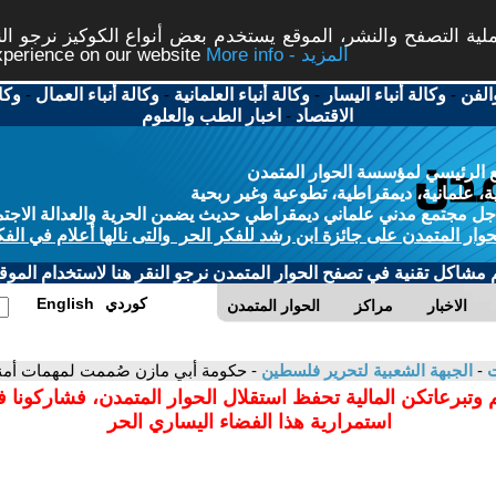
ة التصفح والنشر، الموقع يستخدم بعض أنواع الكوكيز نرجو النق
More info - المزيد
experience on our website
الفن
-
وكالة أنباء اليسار
-
وكالة أنباء العلمانية
-
وكالة أنباء العمال
-
وكا
الاقتصاد
-
اخبار الطب والعلوم
 الرئيسي لمؤسسة الحوار المتمدن
، علمانية، ديمقراطية، تطوعية وغير ربحية
ل مجتمع مدني علماني ديمقراطي حديث يضمن الحرية والعدالة الاجتم
حوار المتمدن على جائزة ابن رشد للفكر الحر والتى نالها أعلام في الفك
م مشاكل تقنية في تصفح الحوار المتمدن نرجو النقر هنا لاستخدام الموقع
كوردي
English
الاخبار
مراكز
الحوار المتمدن
ت
-
الجبهة الشعبية لتحرير فلسطين
- حكومة أبي مازن صُممت لمهمات أمنية
 وتبرعاتكن المالية تحفظ استقلال الحوار المتمدن، فشاركونا 
استمرارية هذا الفضاء اليساري الحر