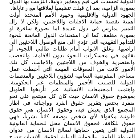
الدولية تجسدت في قيم ومعايير دولية، التزمت بها الدول
بصورة الزامية، بعد ان قبلت تنظيمها لعلاقتها مع رعاياها.
الجهود الدولية والاقليمية وجهود الأمم المتحدة أولت
أهمية بقضية حماية الاقليات واللاجئيين، ولكن لا زال
التمييز يمارس في دول عديدة اما بصورة سافرة او
بصورة مغلّفة. كما ان استحداث الدول المانحة للجوء
للتدابير التقييدية التي تؤدي الى منع الوصول اللاجئيين الى
اراضيها، وغلق الابواب أمام طلبات طالبي اللجوء، أو
بقائهم في معسكرات اللجوء بدون الاقامة، والتعصب
والعنصرية والخوف من اللاجئيين والاجانب، كل تلك
الامور كانت من المعوقات المهمة التي أحبطت عمل
مساعي المفوضية السامية لشؤون اللاجئيين والمنظمات
الدولية للصليب الأحمر والمنظمات غير الحكومية.
واهتمت المجتمعات الانسانية عبر تأريخها الطويل
بموضوع حقوق الانسان حيث كان كل مجتمع على نحو
منفرد يختص بتقرير حقوق الفرد وواجباته في اطار
المجتمع الذي يعيش فيه، وحقوق الانسان هي حقوق
قانونية مكفولة لأي شخص بوصفه كائناً بشرياً، فهي
حقوق للكافة، فحقوق الانسان محل للحماية القانونية
الدولية التي يتعين حمايتها لصالح الانسان من عدوان
السلطة العامة. والحماية الدولية لحقوق الانسان تندرج