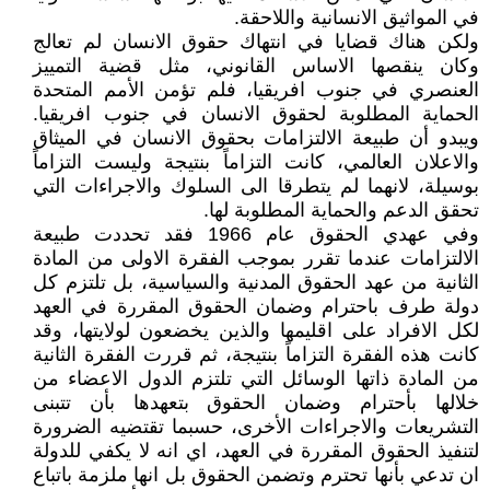
في المواثيق الانسانية واللاحقة.
ولكن هناك قضايا في انتهاك حقوق الانسان لم تعالج
وكان ينقصها الاساس القانوني، مثل قضية التمييز
العنصري في جنوب افريقيا، فلم تؤمن الأمم المتحدة
الحماية المطلوبة لحقوق الانسان في جنوب افريقيا.
ويبدو أن طبيعة الالتزامات بحقوق الانسان في الميثاق
والاعلان العالمي، كانت التزاماً بنتيجة وليست التزاماً
بوسيلة، لانهما لم يتطرقا الى السلوك والاجراءات التي
تحقق الدعم والحماية المطلوبة لها.
وفي عهدي الحقوق عام 1966 فقد تحددت طبيعة
الالتزامات عندما تقرر بموجب الفقرة الاولى من المادة
الثانية من عهد الحقوق المدنية والسياسية، بل تلتزم كل
دولة طرف باحترام وضمان الحقوق المقررة في العهد
لكل الافراد على اقليمها والذين يخضعون لولايتها، وقد
كانت هذه الفقرة التزاماً بنتيجة، ثم قررت الفقرة الثانية
من المادة ذاتها الوسائل التي تلتزم الدول الاعضاء من
خلالها بأحترام وضمان الحقوق بتعهدها بأن تتبنى
التشريعات والاجراءات الأخرى، حسبما تقتضيه الضرورة
لتنفيذ الحقوق المقررة في العهد، اي انه لا يكفي للدولة
ان تدعي بأنها تحترم وتضمن الحقوق بل انها ملزمة باتباع