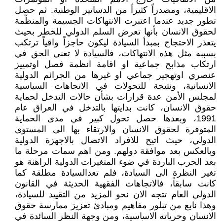
الاقليمية، ومصدراً كثيراً من الدساتير الوطنية. ثم حصل
تطور جديد عندما اعتبرت الانتهاكات الجسيمة والمنظّمة
لحقوق الانسان بأنها تعرض السلم الدولي للخطر بحيث
يتعذر الاحتجاج بمبدأ السيادة ليكون حاجزاً واقياً ترتكب
بسببه مثل هذه الانتهاكات، فالسيادة لا تعني الحق في
ارتكاب مذابح جماعية او اقامة انظمة فصل اوتمييز
عنصري اوتهجير جماعي او غيرها من الجرائم الدولية
الانسانية، ونتيجة للتحولات في الاتجاهات السياسية
لمجلس الأمن عدة قرارات بشأن حالات التدخل لحماية
حقوق الانسان، كانت بدايتها بالتدخل في العراق عام
1991، وبعدها حصل تحول كبير في مدى الحماية
المتوفرة لحقوق الانسان والارتقاء بها الى المستوى
الدولي، حيث اتيح للافراد الاتصال بالاجهزة الدولية
وبالعكس بعد موافقة دولهم. ومن اهم سمات مرحلة ما
بعد الحرب الباردة في ضوء المتغيرات الدولية الراهنة هو
تغير النظرة الى السيادة، فلم تعدالسيادة مطلقة كما
كانت سابقاً، فالاتجاهات الفقهية الحديثة في القانون
الدولي العام تتجه الان نحو المزيد من التقييد للسيادة،
وهذا نابع من تبلور مفاهيم ومبادئ تعزيز ممارسة حقوق
الانسان وحرياته الاساسية، ومن وجهة النظر السائدة في