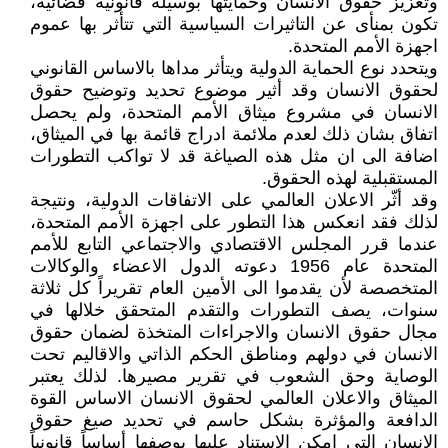
وتعزيز حقوق الانسان وحمايتها بوسيلة قانونية قضائية،
تكون بمنأى عن التاثيرات السياسية التي تتأثر بها عموم
اجهزة الأمم المتحدة.
ويتحدد نوع الحماية الدولية ويتأثر مداها بالاساس القانوني
لحقوق الانسان وقد أثير موضوع تحديد وتوضيح حقوق
الانسان في مشروع ميثاق الأمم المتحدة، ولم يحصل
اتفاق بشان ذلك لعدم ملائمة ادراج قائمة بها في الميثاق،
اضافة الى ان مثل هذه الصياغة قد لا تواكب التطورات
المستقبلية لهذه الحقوق.
وقد أثّر الاعلان العالمي على الاتفاقات الدولية، ونتيجة
لذلك فقد انعكس هذا التطور على اجهزة الأمم المتحدة،
عندما قرر المجلس الاقتصادي والاجتماعي التابع للأمم
المتحدة عام 1956 دعوته الدول الاعضاء والوكالات
المتخصصة لأن يقدموا الى الأمين العام تقريراً كل ثلاثة
سنوات، يصف التطورات والتقدم المتحقق خلالها في
مجال حقوق الانسان والاجراءات المتخذة لضمان حقوق
الانسان في دولهم ومناطق الحكم الذاتي والاقاليم تحت
الوصاية وحق الشعوب في تقرير مصيرها. لذلك يعتبر
الميثاق والاعلان العالمي لحقوق الانسان الاساس القوة
الدافعة والمؤثرة بشكل حاسم في تحديد صيغ حقوق
الانسان التي امكن الاستناد عليها بوصفها أساساً قانونياً