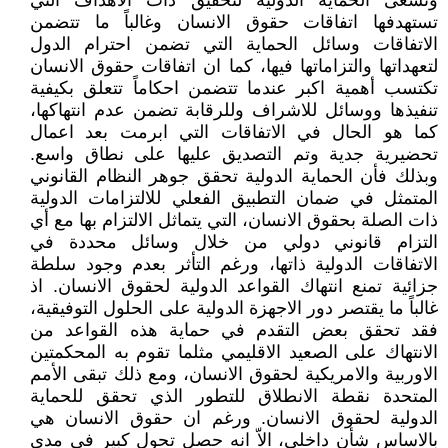
وتسعى الحماية الدولية لتحقيق ذات الاهداف التي
تستهدفها اتفاقات حقوق الانسان وغالباً ما تتضمن
الاتفاقات وسائل الحماية التي تضمن احترام الدول
لتعهداتها والتزاماتها فيها، كما ان اتفاقات حقوق الانسان
تكتسب أهمية اكبر عندما تتضمن احكاماً تتعلق بكيفية
تنفيذها ووسائل للاشراف وللرقابة تضمن عدم انتهاكها،
كما هو الحال في الاتفاقات التي ابرمت بعد اعمال
تحضيرية جدية وتم التصديق عليها على نطاق واسع.
وبذلك فأن الحماية الدولية تحقق جوهر النظام القانوني
المتمثل في ضمان التطبيق الفعلي للالتزامات الدولية
ذات الصلة بحقوق الانسان، التي يتماثل الالتزام بها مع أي
التزام قانوني دولي من خلال وسائل محددة في
الاتفاقات الدولية ذاتها، ورغم التأثر بعدم وجود سلطة
جزائية تمنع انتهاك القواعد الدولية لحقوق الانسان. اذ
غالباً ما يقتصر دور الاجهزة الدولية على الحلول التوفيقية،
فقد تحقق بعض التقدم في حماية هذه القواعد من
الانتهاك على الصعيد الاقليمي مثلما تقوم به المحكمتين
الاوربية والامريكية لحقوق الانسان، ومع ذلك تبقى الأمم
المتحدة نقطة الانطلاق للتطور الذي تحقق للحماية
الدولية لحقوق الانسان. ورغم ان حقوق الانسان هي
بالاساس شأن داخلي، الاّ انه حصل تحول كبير في مدى