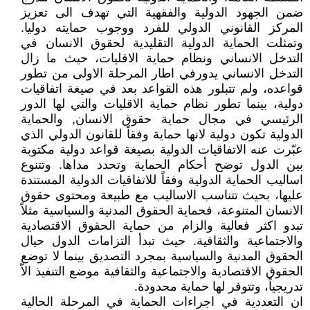
ضمن الجهود الدولية والفقهية التي تهدف الى تعزيز
المركز القانوني الدولي للفرد ووجوب حمايته دوليا.
وتمثلت الحماية الدولية التقليدية لحقوق الانسان في
التدخل الانساني ونظام حماية الاقليات، حيث ما زال
التدخل الانساني يدورفي اطار المرحلة الاولى من تطور
قواعده، ولم تتبلور هذه القواعد بعد في صيغة اتفاقيات
دولية، بينما تطور نظام حماية الاقليات والتي لها الدور
الرئيسي في مجال حماية حقوق الانسان, والحماية
الدولية تكون دولية لانها حماية وفقاً للقانون الدولي الذي
عبّرت عنه الاتفاقيات الدولية بصيغة قواعد دولية مكتوبة
بين الدول توضح أحكام الحماية وتحدد مداها. وتتنوع
اساليب الحماية الدولية وفقاً للاتفاقيات الدولية المستندة
عليها، بحيث تتناسب الاساليب مع طبيعة ومحتوى حقوق
الانسان المتنوعة، فحماية الحقوق المدنية والسياسية مثلاً
تبدو اكثر فعالية والزام من حماية الحقوق الاقتصادية
والاجتماعية والثقافية. حيث تبدأ التزامات الدول حيال
الحقوق المدنية والسياسية بمجرد التصديق بينما لا توضع
الحقوق الاقتصادية والاجتماعية والثقافية موضع التنفيذ الاّ
تدريجياً، وتتوفر لها حماية محدودة.
ان التعددية في اجراءات الحماية في المرحلة الحالية