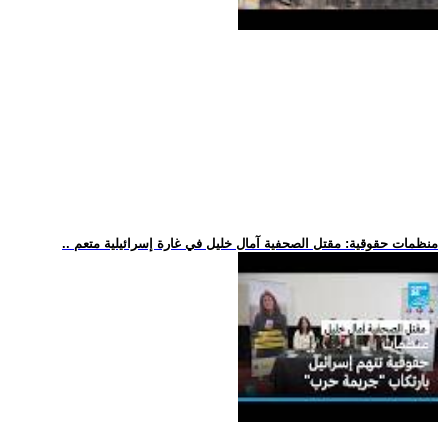
.. منظمات حقوقية: مقتل الصحفية آمال خليل في غارة إسرائيلية متعم