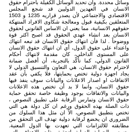
وسائل محددة. وان تحديد الوسائل الكفيلة بأحترام حقوق
الانسان في العهدين الدوليين قد شجع المجلس
الاقتصادي والاجتماعي لأن يصدر قراريه 1235 و 1503
المتعلقين بكيفية قبول ومعالجة شكاوى الافراد المنتهكة
حقوقهم الانسانية، مما يعني ان الاساس القانوني لحقوق
الانسان بعد انشاء عهدي الحقوق قد اصبح اكثر قوة
ووضوحاً . لذا فأن انتهاك حقوق الانسان قد تبعه انتهاك
واعتداء على حقوق الدول، أي ان انتهاك حقوق الانسان
على المستوى الداخلي، كان مقدمة لانتهاك أحكام
القانون الدولي، كما تأكّد بالتجربة، أن أفضل ضمانة
لاحترام حقوق الانسان، هي التعاون والتنسيق الدولي لا
يجاد اجهزة دولية تختص بحمايتها، فلا يكفي بأن عقد
الاتفاقات او اصدار الاعلانات والبيانات سوف ينفذ فيها
حقوق الانسان، وانما لا بد أن تختص هذه الاعلانات
والبيانات والاتفاقات بوجود وظيفة خاصة تحقق حماية
حقوق الانسان وتمارس الرقابة على تطبيق النصوص ،
ذات الصلة بهذه الحقوق ورغم ان كل دولة هي التي
تختص بتطبيق النصوص، الاّ ان مثل هذا السلوك من
الضروري ان يخضع لرقابة دولية تهدف الى التحقق من
مطابقته للالتزامات التي تعهدت بها الدول المعنية.