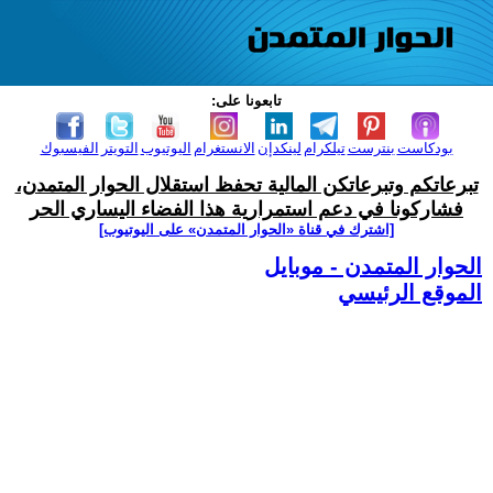
تابعونا على:
بودكاست
بنترست
تيلكرام
لينكدإن
الانستغرام
اليوتيوب
التويتر
الفيسبوك
تبرعاتكم وتبرعاتكن المالية تحفظ استقلال الحوار المتمدن،
فشاركونا في دعم استمرارية هذا الفضاء اليساري الحر
[اشترك في قناة ‫«الحوار المتمدن» على اليوتيوب]
الحوار المتمدن - موبايل
الموقع الرئيسي