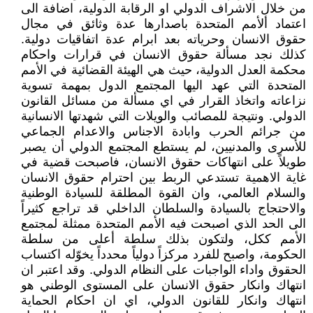
من خلال الاشراف الدولي او الرقابة الدولية، اضافة الى
اعتماد ألأمم المتحدة باصدارها عدة وثائق في مجال
حقوق الانسان وحرياته بعد ابرام عدة اتفاقيات دولية.
كذلك نجد مسألة حقوق الانسان في قرارات واحكام
محكمة العدل الدولية، حيث هي الهيئة القضائية في الأمم
المتحدة التي عهد اليها المجتمع الدول بمهمة تسوية
نزاعاته واتخاذ القرار في اي مسألة من مسائل القانون
الدولي. ونتيجة للمصائب والويلات التي شهدتها الانسانية
من جرائم الحرب وابادة الاجناس والاعدام الجماعي
للأسرى والمدنيين، لم يستطع المجتمع الدولي أن يصبر
طويلاً على انتهاكات حقوق الانسان، فاصبحت قضية في
غاية الاهمية تستدعي الربط بين احترام حقوق الانسان
والسلام العالمي، وان القوة المطلقة للسيادة الوطنية
والاحتجاج بالسيادة والسلطان الداخلي قد تراجع كثيراً
الى الحد الذي اصبحت فيه الأمم المتحدة ممثلة لمجتمع
الأمم ككل، ولتكون بذلك سلطة أعلى من سلطة
الحكومة، واصبح للفرد مركزاً دولياً محدداً يخوّله اكتساب
الحقوق واداء الواجبات على النظام الدولي. وقد اعتبر ان
انتهاك وانكار حقوق الانسان على المستوى الوطني هو
انتهاك وانكار للقانون الدولي، اي ان احكام الحماية