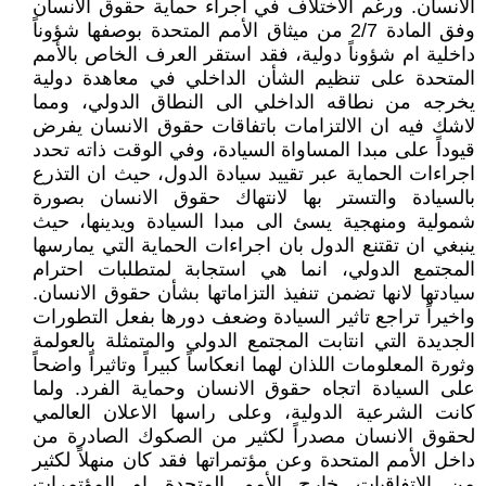
الانسان. ورغم الاختلاف في اجراء حماية حقوق الانسان
وفق المادة 2/7 من ميثاق الأمم المتحدة بوصفها شؤوناً
داخلية ام شؤوناً دولية، فقد استقر العرف الخاص بالأمم
المتحدة على تنظيم الشأن الداخلي في معاهدة دولية
يخرجه من نطاقه الداخلي الى النطاق الدولي، ومما
لاشك فيه ان الالتزامات باتفاقات حقوق الانسان يفرض
قيوداً على مبدا المساواة السيادة، وفي الوقت ذاته تحدد
اجراءات الحماية عبر تقييد سيادة الدول، حيث ان التذرع
بالسيادة والتستر بها لانتهاك حقوق الانسان بصورة
شمولية ومنهجية يسئ الى مبدا السيادة ويدينها، حيث
ينبغي ان تقتنع الدول بان اجراءات الحماية التي يمارسها
المجتمع الدولي، انما هي استجابة لمتطلبات احترام
سيادتها لانها تضمن تنفيذ التزاماتها بشأن حقوق الانسان.
واخيراً تراجع تاثير السيادة وضعف دورها بفعل التطورات
الجديدة التي انتابت المجتمع الدولي والمتمثلة بالعولمة
وثورة المعلومات اللذان لهما انعكاساً كبيراً وتاثيراً واضحاً
على السيادة اتجاه حقوق الانسان وحماية الفرد. ولما
كانت الشرعية الدولية، وعلى راسها الاعلان العالمي
لحقوق الانسان مصدراً لكثير من الصكوك الصادرة من
داخل الأمم المتحدة وعن مؤتمراتها فقد كان منهلاً لكثير
من الاتفاقيات خارج الأمم المتحدة او المؤتمرات