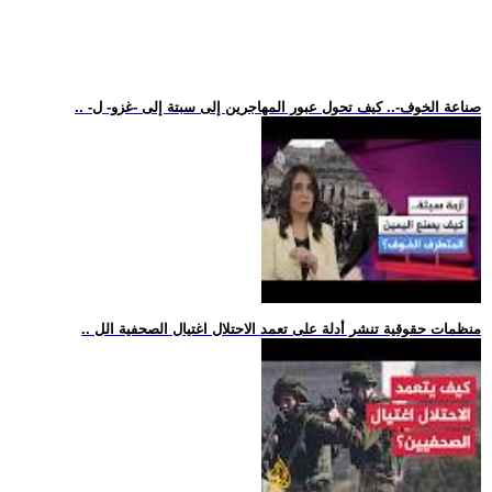
.. -صناعة الخوف-.. كيف تحول عبور المهاجرين إلى سبتة إلى -غزو- ل
.. منظمات حقوقية تنشر أدلة على تعمد الاحتلال اغتيال الصحفية الل