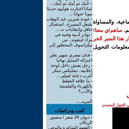
-
-أمك ثم أمك ثم أمك-..
لماذا اختارت هوليود حديثا
نبويا عنوانا ...
-
عودة شيرين عبد الوهاب
اعية، والمساواة
تشعل المسرح.. استقبال
حافل وانتقادات ت ...
م.
ساهم/ي معنا!
-
نوادر أدبية وفنية في
رار هذا المنبر الحر
مزاد ليتفوند.. من
نيكراسوف المحظور إلى
معلومات التحويل
...
-
فنان مصري شهير يعلن
اعتزاله التمثيل نهائيا
-
رجل يعيش داخل لوحة
إعلانية.. نتفليكس تبتكر
أغرب دعاية لفيلم ...
-
ما علاقة القطط
بالكهرباء والفلسفة
والأدب؟
المزيد.....
الحوار المتمدن
كتب ودراسات
-
ديوان 24 شعر / منصور
الريكان
-
القصة الشاعرة والوعي