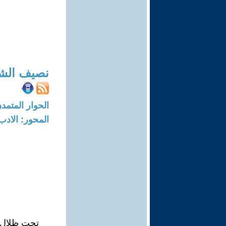
نصيف الش
الحوار المتمدن-العدد: 7716 - 23
المحور: الادب
تحت ظلال 