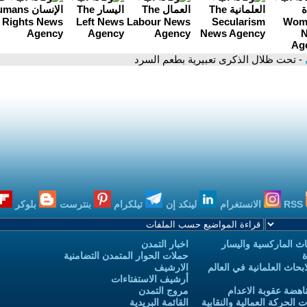
- تحت ظلال الذكرى تعبيرية بطعم السرد
RSS
الانستغرام
لينكد إن
تيلكرام
بنترست
بلوكر
ث الماركسية واليسار
اخبار التمدن
ة
حملات الحوار المتمدن التضامنية
حاث العلمانية في العالم
الارشيف
أرشيف الاستفتاءات
اهضة عقوبة الاعدام
مروج التمدن
الحركة العمالية والنقابية
القائمة البريدية