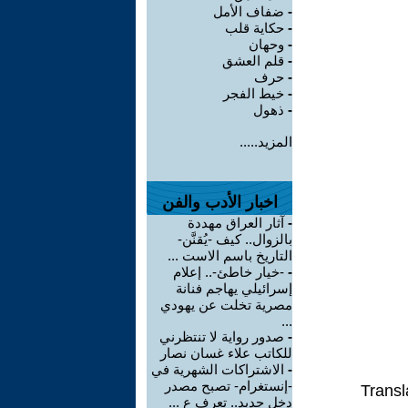
-
ضفاف الأمل
-
حكاية قلب
-
وحهان
-
قلم العشق
-
حرف
-
خيط الفجر
-
ذهول
المزيد.....
اخبار الأدب والفن
-
آثار العراق مهددة
بالزوال.. كيف -يُقنَّن-
التاريخ باسم الاست ...
-
-خيار خاطئ-.. إعلام
إسرائيلي يهاجم فنانة
مصرية تخلت عن يهودي
...
-
صدور رواية لا تنتظرني
للكاتب علاء غسان نصار
-
الاشتراكات الشهرية في
-إنستغرام- تصبح مصدر
Transl
دخل جديد.. تعرف ع ...