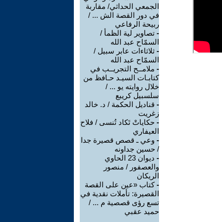
الجمعي الحداثي/ مقاربة
في دور القصة الش ... /
ربيحة الرفاعي
-
تصاوير لية الظمأ /
السمّاح عبد الله
-
ثلاثاءات عابر سبيل /
السمّاح عبد الله
-
ملامــح التجريــب في
كتابـات السيـد حـافظ من
خلال روايته يو ... /
سلسبيل كريبع
-
قناديل الحكمة / د. خالد
زغريت
-
حكاياتْ تَكاد تُنسى / فلاح
العيفاري
-
وعي ـ قصص قصيرة جدا
/ حسين جداونه
-
ديوان 23 الحاوي
والعصفور / منصور
الريكان
-
كتاب «عين على القصة
القصيرة: تأملات نقدية في
تسع رؤى قصصية م ... /
حميد عقبي