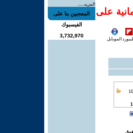
المزيد.....
انية على
المعجبين بنا على
الفيسبوك
3,732,970
يبورد
الموبايل