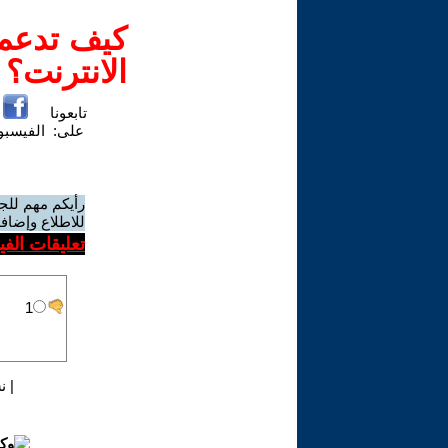
كيف تدعم-
الانترنت؟
تابعونا
على:
الفيسب
رأيكم مهم للج
للاطلاع وإضافة
تعليقات الف
|
ن