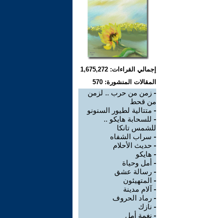
إجمالي القراءات: 1,675,272
المقالات المنشورة: 570
-
زمن من حرب .. لزمن
من قحط
-
متتالية لطيور السنونو
-
للسحابة هايكو ..
للشمس تانكا
-
سراب الشفاه
-
حديث الأحلام
-
هايكو
-
أمل وحياة
-
رسالة عشق
-
المتهيئون
-
آلام مدينة
-
رماد الحروف
-
نازك
-
نغمة أمل