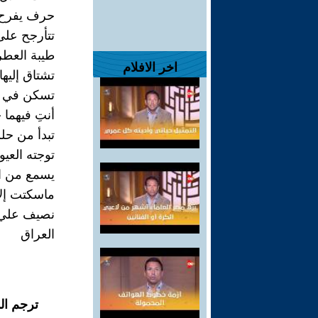
حرف يفرح ب
تتأرجح على
طيبة العطر
اخر الافلام
تشتاق إليها
تسكن في ر
أنتِ فيهما 
تبدأ من حل
توجته العيو
يسمع من ال
ماسكتت إلا 
نصيف علي
العراق
ترجم ال