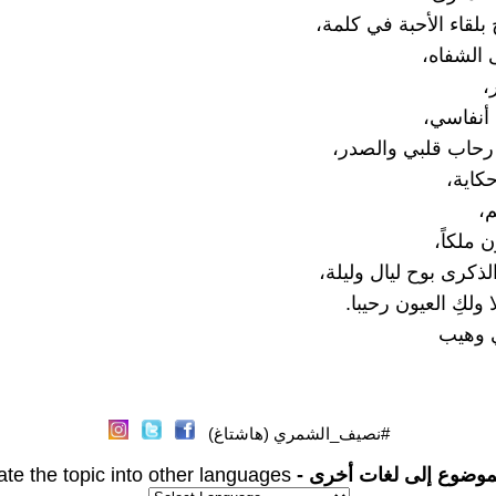
لقاء الأحبة في كلمة،
 الشفاه،
،
 أنفاسي،
حاب قلبي والصدر،
حكاية،
م،
ن ملكاً،
ذكرى بوح ليال وليلة،
ولكِ العيون رحيبا.
 وهيب
#نصيف_الشمري (هاشتاغ)
موضوع إلى لغات أخرى -
ate the topic into other languages