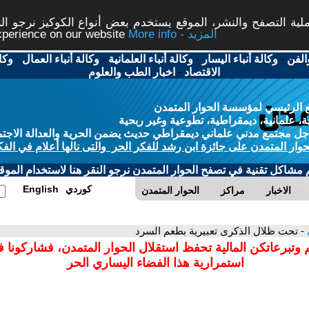
ة التصفح والنشر، الموقع يستخدم بعض أنواع الكوكيز نرجو النق
More info - المزيد
experience on our website
الفن
-
وكالة أنباء اليسار
-
وكالة أنباء العلمانية
-
وكالة أنباء العمال
-
وكا
الاقتصاد
-
اخبار الطب والعلوم
 الرئيسي لمؤسسة الحوار المتمدن
، علمانية، ديمقراطية، تطوعية وغير ربحية
ل مجتمع مدني علماني ديمقراطي حديث يضمن الحرية والعدالة الاجتم
حوار المتمدن على جائزة ابن رشد للفكر الحر والتى نالها أعلام في الفك
م مشاكل تقنية في تصفح الحوار المتمدن نرجو النقر هنا لاستخدام الموقع
كوردي
English
الاخبار
مراكز
الحوار المتمدن
- تحت ظلال الذكرى تعبيرية بطعم السرد
 وتبرعاتكن المالية تحفظ استقلال الحوار المتمدن، فشاركونا 
استمرارية هذا الفضاء اليساري الحر