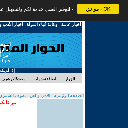
موافق - OK
لتوفير افضل خدمة لكم ولتسهيل عملي
أخبار عامة
-
وكالة أنباء المرأة
-
اخبار الأدب و
الموقع
يسارية
"من أج
حاز ال
إذا لديك
الزوار
اضافة/خدمات
بحث/الارشيف
الصفحة الرئيسية
-
الادب والفن
-
نصيف الشمري
تبرعاتكم