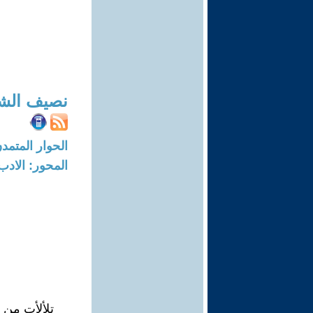
نصيف الش
الحوار المتمدن-العدد: 7636 - 3
المحور: الادب
تلألأت من