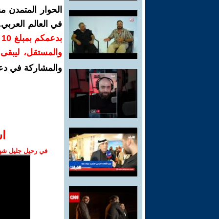
الحوار المتمدن م
في العالم العربي
ب
والمستقل، ليبقى ص
والمشاركة في دع
ا‫
في رحيل جليل شهبا