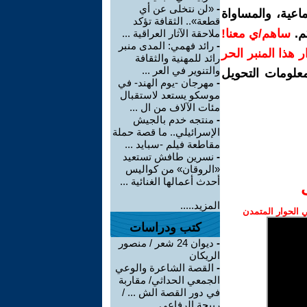
-
«لن نتخلى عن أي
اعية، والمساواة
قطعة».. الثقافة تؤكد
م.
ساهم/ي معنا!
ملاحقة الآثار العراقية ...
-
رائد فهمي: المدى منبر
رار هذا المنبر الحر
رائد للمهنية والثقافة
والتنوير في العر ...
معلومات التحويل
-
مهرجان -يوم الهند- في
موسكو يستعد لاستقبال
مئات الآلاف من ال ...
-
منتجه خدم بالجيش
الإسرائيلي.. ما قصة حملة
مقاطعة فيلم -سبايد ...
-
نسرين طافش تستعيد
«الروقان» من كواليس
أحدث أعمالها الغنائية ...
المزيد.....
الحوار المتمدن
كتب ودراسات
-
ديوان 24 شعر / منصور
الريكان
-
القصة الشاعرة والوعي
الجمعي الحداثي/ مقاربة
في دور القصة الش ... /
ربيحة الرفاعي