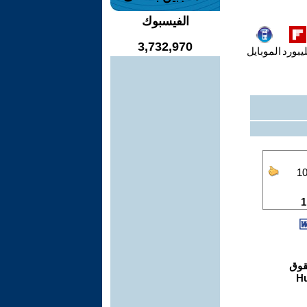
الفيسبوك
3,732,970
يبورد
الموبايل