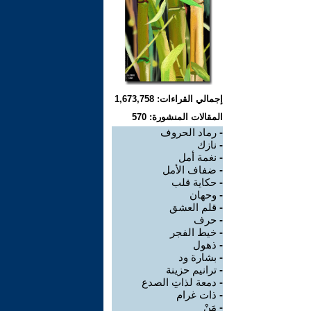
إجمالي القراءات: 1,673,758
المقالات المنشورة: 570
-
رماد الحروف
-
نازك
-
نغمة أمل
-
ضفاف الأمل
-
حكاية قلب
-
وحهان
-
قلم العشق
-
حرف
-
خيط الفجر
-
ذهول
-
بشارة ود
-
ترانيم حزينة
-
دمعة لذاتِ الصدع
-
ذات غرام
-
مَنْ