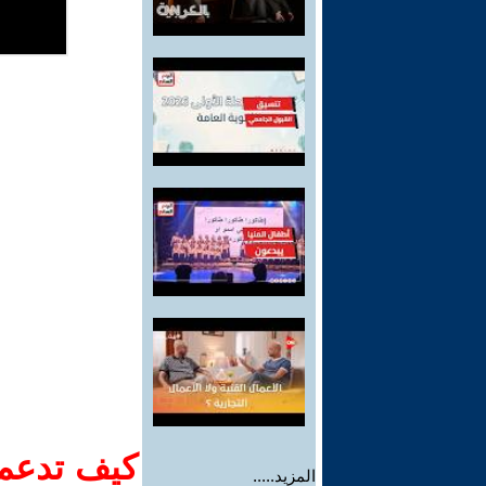
كيف تدعم-
المزيد.....