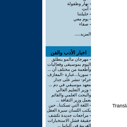
-
نهار وطفولة
-
أنتِ
-
خليلتنا
-
يوم معي
-
صفاء
المزيد.....
اخبار الأدب والفن
-
مهرجان مالمو ينطلق
اليوم بموسيقى وفعاليات
وأطعمة من مختلف أن ...
-
سوريا...عبارة -المعازف
حرام- تنشر على جدار
معهد موسيقي في دم ...
-
وزير التعليم العالي
والبحث العلمي والقائم
بعمل وزير الثقافة ...
-
اللغة التي تسكننا.. حين
Transl
يكتب اللسان سيرة العقل
-
مراجعات جديدة تكشف
حقيقة فشل الاستخبارات
الغربية في ألبانيا ...