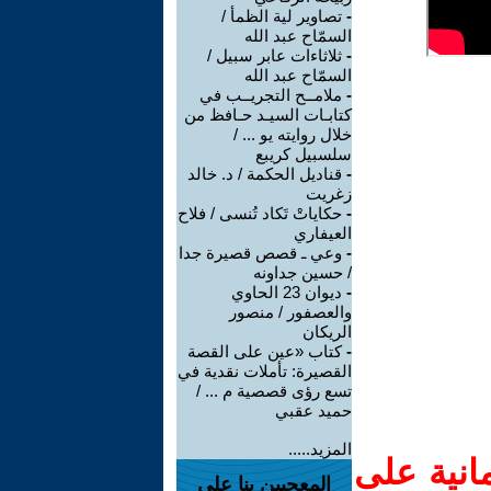
-
تصاوير لية الظمأ /
السمّاح عبد الله
-
ثلاثاءات عابر سبيل /
السمّاح عبد الله
-
ملامــح التجريــب في
كتابـات السيـد حـافظ من
خلال روايته يو ... /
سلسبيل كريبع
-
قناديل الحكمة / د. خالد
زغريت
-
حكاياتْ تَكاد تُنسى / فلاح
العيفاري
-
وعي ـ قصص قصيرة جدا
/ حسين جداونه
-
ديوان 23 الحاوي
والعصفور / منصور
الريكان
-
كتاب «عين على القصة
القصيرة: تأملات نقدية في
تسع رؤى قصصية م ... /
حميد عقبي
المزيد.....
انية على
المعجبين بنا على