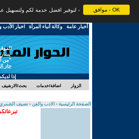
موافق - OK
لتوفير افضل خدمة لكم ولتسهيل عملي
أخبار عامة
-
وكالة أنباء المرأة
-
اخبار الأدب و
الموقع
يسارية
"من أج
حاز ال
إذا لديك
الزوار
اضافة/خدمات
بحث/الارشيف
الصفحة الرئيسية
-
الادب والفن
-
نصيف الشمري
تبرعاتكم