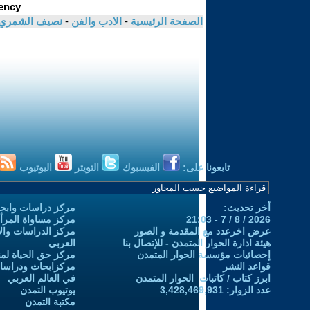
الصفحة الرئيسية
-
الادب والفن
-
نصيف الشمري
تابعونا على:
الفيسبوك
التويتر
اليوتيوب
أخر تحديث:
مركز دراسات وابحا
2026 / 8 / 7 - 21:03
مركز مساواة المرأ
عرض اخرعدد مع المقدمة و الصور
مركز الدراسات والاب
هيئة ادارة الحوار المتمدن - للإتصال بنا
العربي
إحصائيات مؤسسة الحوار المتمدن
مركز حق الحياة لمن
قواعد النشر
مركزابحاث ودراسات 
ابرز كتاب / كاتبات الحوار المتمدن
في العالم العربي
عدد الزوار: 3,428,469,931
يوتيوب التمدن
مكتبة التمدن