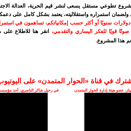
شروع تطوعي مستقل يسعى لنشر قيم الحرية، العدالة الاجتم
. ولضمان استمراره واستقلاليته، يعتمد بشكل كامل على دعمك
دعمكم بمبلغ 10 دولارات سنويًا أو أكثر حسب إمكانياتكم، تساهمون في استم
وتًا قويًا للفكر اليساري والتقدمي
،
انقر هنا للاطلاع على 
م هذا المشروع
.
شترك في قناة «الحوار المتمدن» على اليوتيوب
ز، عضو هيئة إدارة الحوار المتمدن
في رحيل شاكر الناصري، أحد مؤسسي 