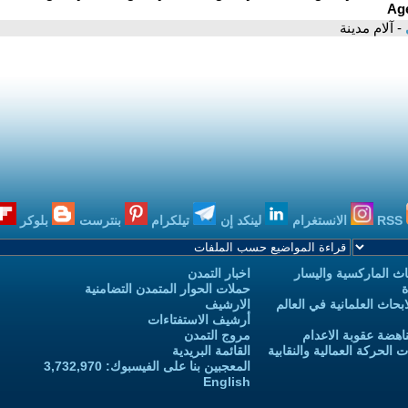
- آلام مدينة
RSS
الانستغرام
لينكد إن
تيلكرام
بنترست
بلوكر
ث الماركسية واليسار
اخبار التمدن
ة
حملات الحوار المتمدن التضامنية
حاث العلمانية في العالم
الارشيف
أرشيف الاستفتاءات
اهضة عقوبة الاعدام
مروج التمدن
الحركة العمالية والنقابية
القائمة البريدية
المعجبين بنا على الفيسبوك: 3,732,970
English