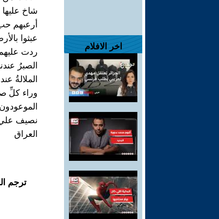
شاخ عليها ا
أرعبهم حب ا
عبثوا بالأر
اخر الافلام
ردت عليهم ا
الصبرُ عندنا
الملالةُ عند
وراء كلِّ صب
الموعودون با
نصيف علي
العراق
ترجم ال