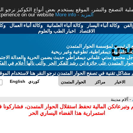
ة التصفح والنشر، الموقع يستخدم بعض أنواع الكوكيز نرجو النق
More info - المزيد
experience on our website
الفن
-
وكالة أنباء اليسار
-
وكالة أنباء العلمانية
-
وكالة أنباء العمال
-
وكا
الاقتصاد
-
اخبار الطب والعلوم
 الرئيسي لمؤسسة الحوار المتمدن
، علمانية، ديمقراطية، تطوعية وغير ربحية
ل مجتمع مدني علماني ديمقراطي حديث يضمن الحرية والعدالة الاجتم
حوار المتمدن على جائزة ابن رشد للفكر الحر والتى نالها أعلام في الفك
م مشاكل تقنية في تصفح الحوار المتمدن نرجو النقر هنا لاستخدام الموقع
كوردي
English
الاخبار
مراكز
الحوار المتمدن
- آلام مدينة
 وتبرعاتكن المالية تحفظ استقلال الحوار المتمدن، فشاركونا 
استمرارية هذا الفضاء اليساري الحر