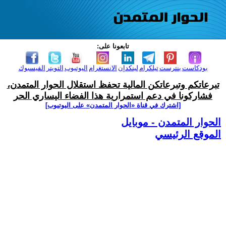
تابعونا على:
بودكاست
بنترست
تيلكرام
لينكدإن
الانستغرام
اليوتيوب
التويتر
الفيسبوك
تبرعاتكم وتبرعاتكن المالية تحفظ استقلال الحوار المتمدن،
فشاركونا في دعم استمرارية هذا الفضاء اليساري الحر
[اشترك في قناة ‫«الحوار المتمدن» على اليوتيوب]
الحوار المتمدن - موبايل
الموقع الرئيسي