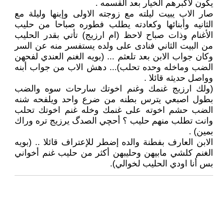
يكون لاكبرهم الخيار بعد القسمه .
صار الاب يبيت ليلته مع زوجته الاولى وإبنها وليلة مع
الثانيه وأبنائها وكعادته يطلب فطوره صباحا من حليب
الأغنام وذات صباح لاحظ (ام ارزيج) تأتي بقدر الحليب
من البيت الثاني فنادى على ولده يستفسر منه عن السر
وكان جواب الابن بعد تلعثم ... (بويه الغنم العندي لفحهن
الضب وماخله وحده تحلب)... دهش الاب من جواب أبنه
وواصل حديثه قائلا .
(ولك ارزيج غنمك وغنم اخوتك سارحات سوه والضب
بطول اصبعي يترس بطنه من ضرع واحد ويلفحه شنه
الضب حشم اخوته على غنمك وخله غنم اخوتك تحلب
وانت تطلب منهم حليب ؟ أحچي الصدگ يرزيج تره وراك
بمين) .
الابن العارف بفطنة والده إضطر للإعتراف قائلا .. (بويه
الغنم كلشي مابيهن وحليبهن أكثر من حليب غنم أخواني
بس أنا اودي الحليب لخوالي).