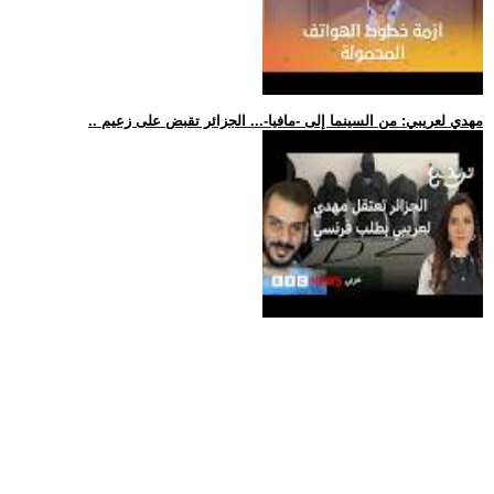
.. مهدي لعريبي: من السينما إلى -مافيا-... الجزائر تقبض على زعيم