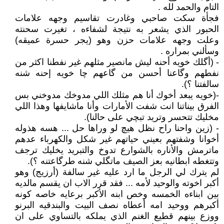
التام والحمد لله .
فجأة سكت صاحبي وغادرت تقاسيم وجهه علامات
الحبور الذي يشعر به نتيجة لشفاءه ، تغيرت سحنته
وعلت وجهه علامات حزن وهو (يجر حسرة عميقه)
وسألني بمراره .
- (أگلك خويه أحنه ليش مانصير مثلهم غير نفطنا اكثر من
نفطهم وگاعنا أحسن من گاعهم چا خویه إحنه شنه
سالفتنا ؟).
-(خويه يبعد أخوك أنا هم مثلك اللي مدوخك مدوخني بس
الفرق بيناتنا انت شفت الأمارات وأنا ماشايفها وهذا اللي
مخليك تتحسر وتريد تبچي على حالنا).
- (زين واحنا راح نظل هيچ لو وراها حل ... هسه هذوله
أخوانا وشفتهم بعيني حياتهم غير شكل والكهرباء عدهم
ماترمش والأناره بالشوارع تدوخ والتبريد يخليك ترجف
وتتغطه ابطانيه بعز الصيف ماتگلي شنه طرگاعتنه ؟).
لم يترك لي الرجل ما ارد عليه غير سالفة (أرزيج) وهو
أكبر اخوته والوحيد لأمه ... فقد قرر الاب ان يقسم مالديه
بين ابناءه الخمسه وخص ابنه الأكبر برعايه خاصه كونه
أكبرهم ووحيد امه أعطاه نصف البيت والبندقيه البرنو
ووزع بينهم قطيع الغنم الذي يملكه بالتساوي على ان