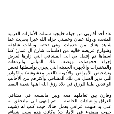
عاد أحد أقاربي من جوله خليجيه شملت الأمارات العربيه
المتحده ودولة عمان وخصني جزاه الله خيرا بحديث عما
شاهد هناك من خدمات وبنى تحتيه وبنايات شاهقه
وشوارع عريضه خاليه من (طسات شارع آل عمار) كما
اسماها ثم إنتقل بي الى المشافي التي زارها لغرض
إجراء فحوصات ووصف تلك المباني والردهات
والمختبرات والأجهزه الحديثه التي يجري بواسطتها فحص
وتشخيص الأمراض والأدويه (الغير مغشوشه) والكوادر
التي تدير العمل في تلك المشافي وأكثرهم من الأجانب
الوافدين طلبا للرزق في بلاد رزق الله اهلها بنعمة النفط
.
وقارن بين تعاملهم معه وبين مالمسه في مشافي
العراق والعيادات الخاصه ... ثم إنتهى الى ماتحقق له
على يد طبيب عراقي يعمل هناك حيث كتب له (شيت
حبوب مصنوع في الأمارات) وكانت هذه سبب شفاءه