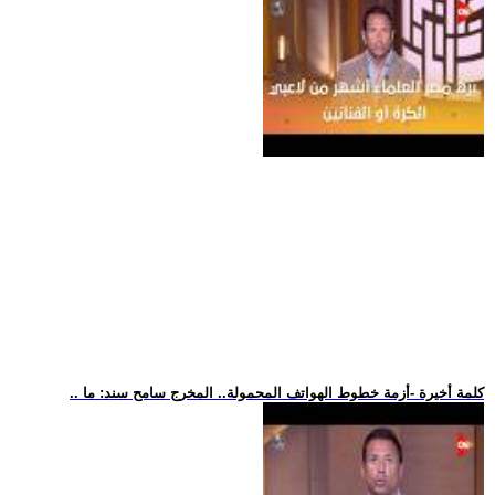
.. كلمة أخيرة -أزمة خطوط الهواتف المحمولة.. المخرج سامح سند: ما