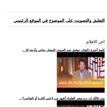
التعليق والتصويت على الموضوع في الموقع الرئيسي
اخر الافلام
.. كلمة أخيرة -الفنان توفيق عبد الحميد: التمثيل حياتي وأديته كل
.. مين قالك إن بره مصر العلماء أشهر من لاعبي الكرة أو الفنانين؟