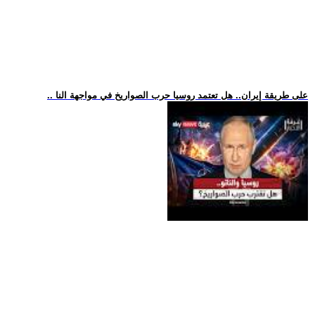
.. على طريقة إيران.. هل تعتمد روسيا حرب الصواريخ في مواجهة النا