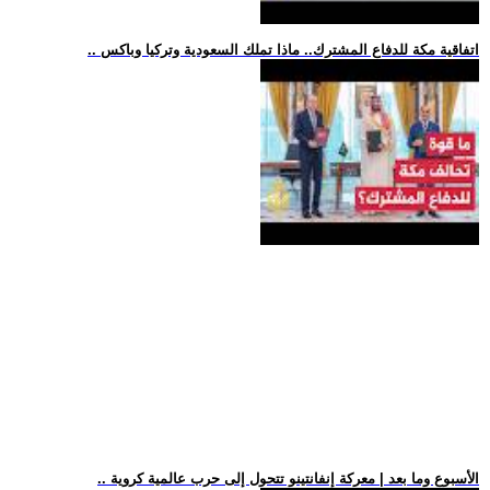
.. اتفاقية مكة للدفاع المشترك.. ماذا تملك السعودية وتركيا وباكس
.. الأسبوع وما بعد | معركة إنفانتينو تتحول إلى حرب عالمية كروية