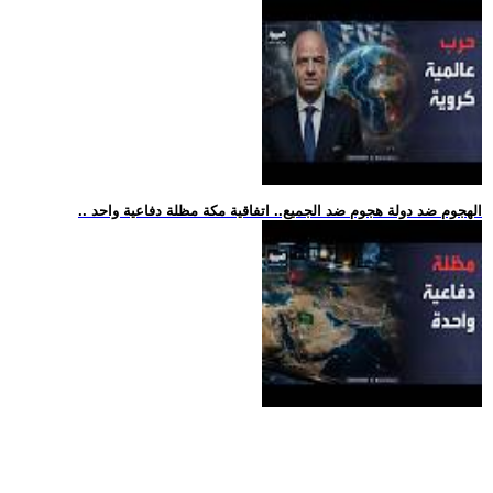
.. الهجوم ضد دولة هجوم ضد الجميع.. اتفاقية مكة مظلة دفاعية واحد