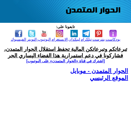
تابعونا على:
بودكاست
بنترست
تيلكرام
لينكدإن
الانستغرام
اليوتيوب
التويتر
الفيسبوك
تبرعاتكم وتبرعاتكن المالية تحفظ استقلال الحوار المتمدن،
فشاركونا في دعم استمرارية هذا الفضاء اليساري الحر
[اشترك في قناة ‫«الحوار المتمدن» على اليوتيوب]
الحوار المتمدن - موبايل
الموقع الرئيسي