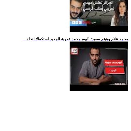
.. محمد علام وهيثم سعيد: ألبوم محمد عدوية الجديد استكمالا لنجاح