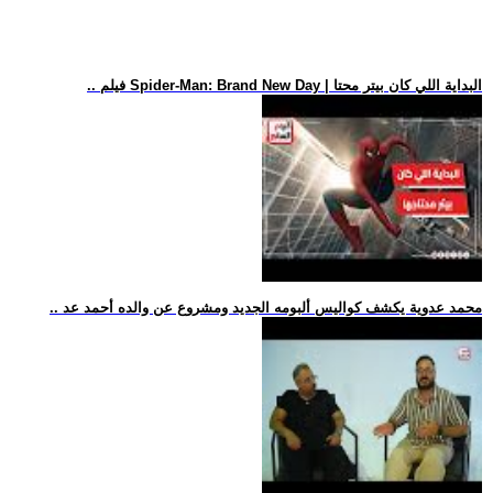
.. فيلم Spider-Man: Brand New Day | البداية اللي كان بيتر محتا
.. محمد عدوية يكشف كواليس ألبومه الجديد ومشروع عن والده أحمد عد