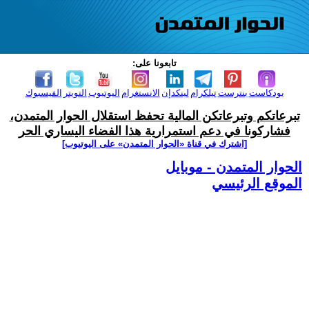
تابعونا على:
بودكاست
بنترست
تيلكرام
لينكدإن
الانستغرام
اليوتيوب
التويتر
الفيسبوك
تبرعاتكم وتبرعاتكن المالية تحفظ استقلال الحوار المتمدن،
فشاركونا في دعم استمرارية هذا الفضاء اليساري الحر
[اشترك في قناة ‫«الحوار المتمدن» على اليوتيوب]
الحوار المتمدن - موبايل
الموقع الرئيسي