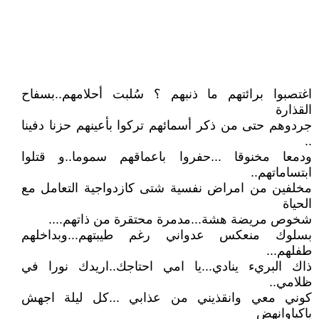
اغتصبوا برائتهم ما ذنبهم ؟ سُلبت أحلامهم..بسفاح
القذارة
جردوهم حتى من ذكر أسمائهم تركوا بأعينهم حزنا دفينا
..
ودمعا مخنوقا ...حفروا باعماقهم سموما..و قتلوا
ابتساماتهم..
مخلفين من امراض نفسية شتى كازدواجية التعامل مع
الحياة
شخوص مريضة هشة...مدمرة محتقرة من ذاتهم....
بسلوك منعكس عدواني رغم طيبتهم...وبداخلهم
طفلهم...
ذاك البريء ينادي...يا امي احتاجك..اريدك نورا في
ظلامي..
كوني معي وانقذيني من عذابي ...كل ليلة اجهش
باكياوانهض