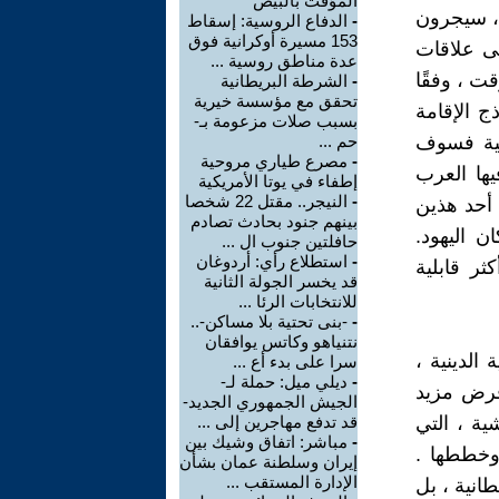
المؤقت بالبيض
 ، سيجرون
-
الدفاع الروسية: إسقاط
153 مسيرة أوكرانية فوق
ى علاقات
عدة مناطق روسية ...
ت ، وفقًا
-
الشرطة البريطانية
تحقق مع مؤسسة خيرية
ج الإقامة
بسبب صلات مزعومة بـ-
نية فسوف
حم ...
-
مصرع طياري مروحية
ها العرب
إطفاء في يوتا الأمريكية
-
النيجر.. مقتل 22 شخصا
 أحد هذين
بينهم جنود بحادث تصادم
ن اليهود.
حافلتين جنوب ال ...
-
استطلاع رأي: أردوغان
ر قابلية
قد يخسر الجولة الثانية
للانتخابات الرئا ...
-
-بنى تحتية بلا مساكن-..
نتنياهو وكاتس يوافقان
الدينية ،
سرا على بدء أع ...
-
ديلي ميل: حملة لـ-
فرض مزيد
الجيش الجمهوري الجديد-
ية ، التي
قد تدفع مهاجرين إلى ...
-
مباشر: اتفاق وشيك بين
وخططها .
إيران وسلطنة عمان بشأن
الإدارة المستقب ...
انية ، بل