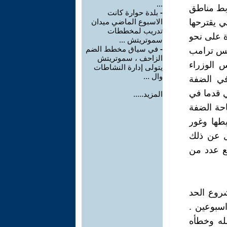
...
لى تصورت ربط مناطق
-
بلدة حوارة كانت
ي يقترحها
الاسبوع الماضي ميدان
تدريب لمخططات
ة على نحو
سموتريتش ...
-
في سياق مخطط الضم
ئيس ترامب
الزاحف ، سموتريتش
رية إلى رئيس الوزراء
يتولى إدارة النشاطات
وال ...
 في الضفة
ي قدما في
المزيد.....
 من 30 بالمئة من مساحة الضفة
طها وغور
لضم ، وعدل عن ذلك
مع عدد من
شروع الحد
سبوعين .
له وخطأه