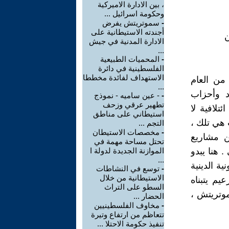
، بين الادارة الاميركية
وحكومة اسرائيل ...
-
سموتريتش يفرض
أجندته الاستيطانية على
ن
الادارة المدنية في جيش
...
-
المحميات الطبيعية
الفلسطينية في دائرة
الاستهداف لفائدة مخططا
 من العام
...
د وأحزاب
-
- عين ساميه - نموذج
تطهير عرقي وزحف
تلافية لا
استيطاني على مناطق
ت هي تلك ،
التجم ...
-
مخصصات الاستيطان
ن مشاريع
تحتل مساحة مهمة في
هنا يبدو
الموازنة الجديدة لدولة ا
...
ة الدينية
-
توسع في النشاطات
الاستيطانية من خلال
يم يتبناه
السطو على التراث
سموتريتش ،
الحضار ...
-
مخاوف الفلسطينيين
تتعاظم من ارتفاع وتيرة
تنفيذ حكومة الاحتلا ...