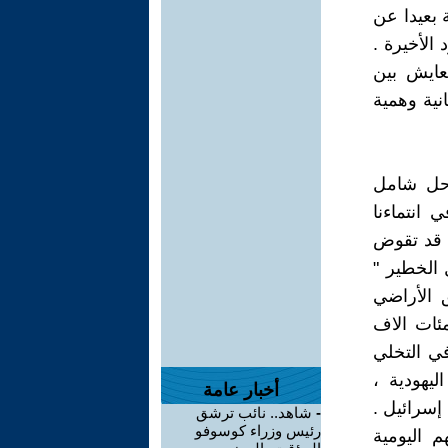
عا في ضوء ذلك الى تغيير ينسبة 180 درجة بعيدا عن
الأخيرة .
عايش بين
نية وهمية
 حل شامل
 انتماءنا
ي قد تقوض
 الخطير "
 الأراضي
ئات الاف
في التخلي
ليهودية ،
أخبار عامة
إسرائيل .
-
شاهد.. نائب ترشق
رئيس وزراء كوسوفو
 اليومية