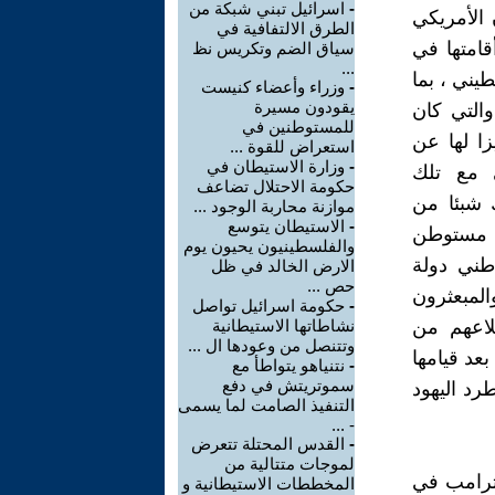
-
اسرائيل تبني شبكة من
 الأمريكي
الطرق الالتفافية في
امتها في
سياق الضم وتكريس نظ
...
يني ، بما
-
وزراء وأعضاء كنيست
يقودون مسيرة
والتي كان
للمستوطنين في
زا لها عن
استعراض للقوة ...
-
وزارة الاستيطان في
ى مع تلك
حكومة الاحتلال تضاعف
 شبئا من
موازنة محاربة الوجود ...
-
الاستيطان يتوسع
نياهو في مقابلته تلك أن 90% من نحو 500 ألف مستوطن
والفلسطينيون يحيون يوم
ني دولة
الارض الخالد في ظل
حص ...
مستوطنين والمبعثرون
-
حكومة اسرائيل تواصل
لاعهم من
نشاطاتها الاستيطانية
وتتنصل من وعودها ال ...
عد قيامها
-
نتنياهو يتواطأ مع
سموتريتش في دفع
طرد اليهود
التنفيذ الصامت لما يسمى
- ...
-
القدس المحتلة تتعرض
لموجات متتالية من
 ترامب في
المخططات الاستيطانية و