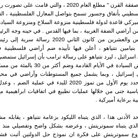
ما سمي " صفقة القرن " مطلع العام 2020 ، والتي قامت ع
لسطيني بأنفاق وجسور تسمح بتواصل المعازل الفلسطينية ، الت
ميركي قاعدة لدولة فلسطينية منزوعة السلاح ومنزوعة السياد
ة من أراضي الضفة الغربية ، بما فيها القدس . في حينه وجه الر
في السادس والعشرين من كانون الثاني 2020 رسالة س
 بنيامين نتنياهو ، أعلن فيها تأييده ضم أراضي فلسطينية
ى اسرائيل ، ليرد نتنياهو على رسالة ترامب بأن إسرائيل ستمض
خطط فرض السيادة في الأيام القادمة وضم أكثر
لى إسرائيل ، وبما يشمل جميع المستوطنات وأراضي في محي
الأردن . وحدد يوم الأول من تموز 2020 للبدء في عملية ا
اسية جنى من خلالها عمليات تطبيع في اتفاقيات ابراهيمية 
ية برعاية أميركية .
الأدنى هذا ، الذي يتبناه الليكود بزعامة نتنياهو ، يقابله م
الذي يتبناه سموتريتش ، وعرضه بشكل واضح وتفصيلي منذ ا
ع سموتريتش على فكرة ان نموذج حل الدولتين أثبت فش