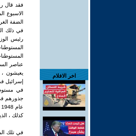
فقد قال رئي
الاسبوع ال
الضفة الغرب
في ذلك الم
رئيس الوزر
المستوطنا
المستوطنات
يعيشون ، 
اخر الافلام
في مستوطن
جذورهم في 
ع
كذلك ، الذين يتع
في تلك المق