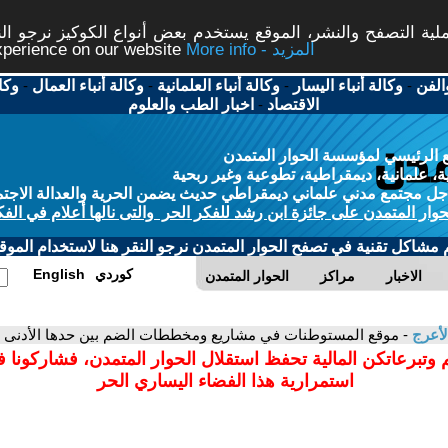
ة التصفح والنشر، الموقع يستخدم بعض أنواع الكوكيز نرجو النق
More info - المزيد
experience on our website
الفن
-
وكالة أنباء اليسار
-
وكالة أنباء العلمانية
-
وكالة أنباء العمال
-
وكا
الاقتصاد
-
اخبار الطب والعلوم
 الرئيسي لمؤسسة الحوار المتمدن
، علمانية، ديمقراطية، تطوعية وغير ربحية
ل مجتمع مدني علماني ديمقراطي حديث يضمن الحرية والعدالة الاجتم
حوار المتمدن على جائزة ابن رشد للفكر الحر والتى نالها أعلام في الفك
م مشاكل تقنية في تصفح الحوار المتمدن نرجو النقر هنا لاستخدام الموقع
كوردي
English
الاخبار
مراكز
الحوار المتمدن
لأعرج
- موقع المستوطنات في مشاريع ومخططات الضم بين حدها الأدنى و
 وتبرعاتكن المالية تحفظ استقلال الحوار المتمدن، فشاركونا 
استمرارية هذا الفضاء اليساري الحر