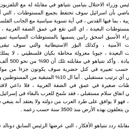
س وزراء الاحتلال بنيامين نتنياهو في مقابلة له مع التلفزيون
ماضي بأن اسرائيل سوف تحتفظ بجميع المستوطنات ، التي أق
ية ، بما فيها القدس ، في أية تسوية سياسية مع الجانب الفلسط
ستوطنات البعيدة ، اي التي تقع في عمق الضفة الغربية ، 
اء الأسبق اسحق رابين يسميها بالمستوطنات السياسية تميي
ت الأمنية ، وكذلك البؤر الاستيطانية والتي سوف تبق
 البعيدة ، جيوبا معزولة محاطة بكيان فلسطيني ، لا يملك
عناصر السيادة . وأكد نت
حسب تعبيره في كتل حضرية سوف يكونون جزءا من مواط
إسرائيل في أي ترتيب مستقبلي . أما ال 10% المتبقية من ال
ات صغيرة في عمق في الضفة الغربية ، فلا داعي لاقت
اتفاق سلام مستقبلي ، فقد سُمح للعرب بالبقاء في إسرائيل ب
ام 1948 ، فهو لا يوافق على طرد العرب من دولته ولا يعتقد أنه ينبغي 
لقون بهذه الأرض منذ 3500 سنة حسب زعمه .
ابلة ردد نتنياهو الأفكار ، التي عرضها الرئيس السابق دونالد