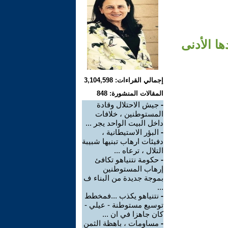
 الأدنى
إجمالي القراءات: 3,104,598
المقالات المنشورة: 848
-
جيش الاحتلال وقادة
المستوطنين ، خلافات
داخل البيت الواحد يجر ...
-
البؤر الاستيطانية ،
دفيئات ارهاب تبنيها شبيبة
التلال ، ترعاه ...
-
حكومة نتنياهو تكافئ
إرهاب المستوطنين
بموجة جديدة من البناء ف
...
-
نتنياهو يكذب ...فمخطط
توسيع مستوطنة - عيلي -
كان جاهزا في ان ...
-
مساومات ، باهظة الثمن