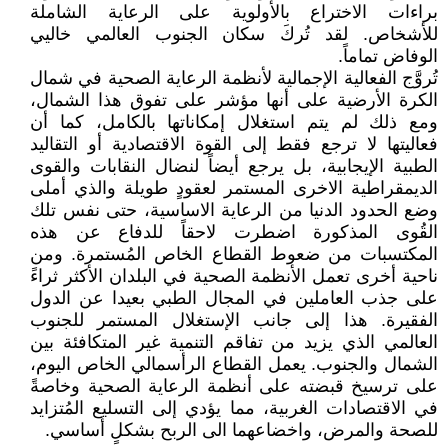
براءات الاختراع بالأولوية على الرعاية الشاملة
للأشخاص. لقد تُركَ سكان الجنوب العالمي خاليي
الوفاض تماماً.
تُروَّج الفعالية الإجمالية لأنظمة الرعاية الصحية في شمال
الكرة الأرضية على أنها مؤشر على تفوق هذا الشمال،
ومع ذلك لم يتم استغلال إمكاناتها بالكامل، كما أن
فعاليتها لا ترجع فقط إلى القوة الاقتصادية أو التقاليد
الطبية الإيجابية، بل يرجع أيضاً لنضال النقابات والقوى
الديمقراطية الاخرى المستمر لعقودٍ طويلة والذي أملى
وضع الحدود الدنيا من الرعاية الاساسية، حتى نفس تلك
القُوى المذكورة اضطرت لاحقاً للدفاع عن هذه
المكتسبات من ضعوط القطاع الخاص المُستمرة. ومن
ناحية أخرى تعمل الأنظمة الصحية في البلدان الأكثر ثراءً
على جذب العاملين في المجال الطبي بعيدا عن الدول
الفقيرة. هذا إلى جانب الإستغلال المستمر للجنوب
العالمي الذي يزيد من تفاقم التنمية غير المتكافئة بين
الشمال والجنوب. يعمل القطاع الرأسمالي الخاص اليوم،
على ترسيخ قبضته على أنظمة الرعاية الصحية وخاصةً
في الاقتصادات الغربية، مما يؤدي إلى التسليع المُتزايد
للصحة والمرض، واخضاعهما الى الربح بشكلٍ أساسي.