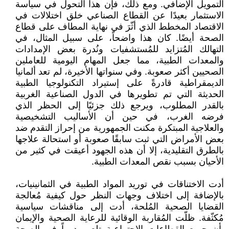
التمويل الإضافي. ومع ذلك، فإن هذا التحول في سياسة
الاستثمار بعيدًا عن القطاع الصناعي خلق اختلالات في
الاقتصاد المخطط الذي أثّرَ في نهاية المطاف على قطاع
الصحة أيضًا. كان هذا واضحاً، على سبيل المثال، في
التهالك المُتزايد للمُستشفيات ونُدرة بعض الإمدادات
والمعدات الطبية، مما جعل المهام اليومية للعاملين
الصحيين أكثر صعوبة. وفي سنواتها الأخيرة، لم تعد ألمانيا
الديمقراطية قادرةً على إستيراد التكنولوجيا الطبية
الحديثة التي تم تطويرها في الدول الصناعية الغربية
بالقدر المطلوب، ويرجع ذلك جزئيًا إلى الحظر الذي
فرضه الغرب، في حين أن الأساليب التشخيصية
والعلاجية المبتكرة مكنت الجمهورية من إحراز التقدم ضد
بعض الأمراض التي ثبت سابقًا صعوبة أو استحالة علاجها
بالطرق التقليدية، إلا أن هذه الجهود أعيقت في كثير من
الأحيان بسبب نقص المعدات الطبية.
أدت الاختناقات في توريد المواد الطبية في الثمانينيات،
بالإضافة إلى اختلاف وجهات النظر حول كيفية مُعالجة
القضايا الصحية المُلحة، أدت إلى مناقشات سياسية
مُكثّفة. ظلّت المُقاربة الوقائية للرعاية الصحية والإيمان