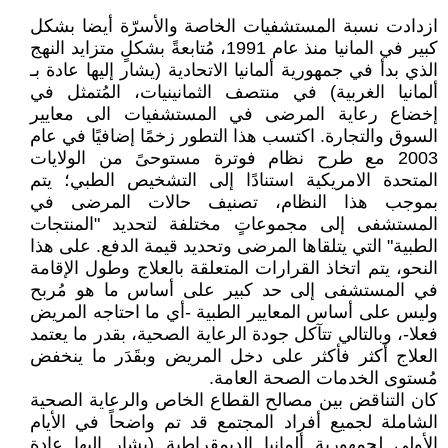
ازدادت نسبة المستشفيات الخاصة والأسرّة أيضا بشكل
كبير في المانيا منذ عام 1991، مُتابعةً بشكلٍ متزايد النهج
الذي بدأ في جمهورية ألمانيا الاتحادية (يشار إليها عادة بـ
ألمانيا الغربية) في منتصف الثمانينيات، المُتمثل في
إخضاع رعاية المرضى في المستشفيات الى معايير
السوق والتجارة. اكتسب هذا التطور زخمًا إضافيًا في عام
2003 مع طرح نظام فوترة مستوحىً من الولايات
المتحدة الامريكية استنادًا إلى التشخيص الطبي؛ يتم
بموجب هذا النظام، تصنيف حالات المرضى في
المستشفى إلى مجموعاتٍ مختلفة لتحديد "المنتجات
الطبية" التي يتلقاها المرضى وتحديد قيمة الدفع. على هذا
النحو، يتم اتخاذ القرارات المتعلقة بالعلاج وطول الإقامة
في المستشفى إلى حد كبير على أساس ما هو مُربح
وليس على أساس المعايير الطبية -أي ما احتاجه المريض
فعلا-، وبالتالي تتآكل جودة الرعاية الصحية، بقدر ما يعتمد
العلاج أكثر فأكثر على دخل المريض وبقَدَر ما ينخفض
مُستوى الخدمات الصحة العامة.
كان التناقض بين مصالح القطاع الخاص والرعاية الصحية
الشاملة لجميع أفراد المجتمع قد تم واضحاً في الأيام
الأولى لجمهورية ألمانيا الديمقراطية (يشار إليها عادة