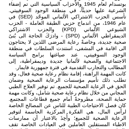
بوتسدام لعام 1945 والأحزاب السياسية التي تم إضفاء
الشرعية عليها حديثًاً، في منطقة الوجود السوفييتي.
تأسس الحزب الاشتراكي الألماني الموحّد (SED) في
عام 1946، من اندماج حزبي الطبقة العاملة - الحزب
الشيوعي الألماني (KPD) والحزب الاشتراكي
الديمقراطي الألماني (SPD) - وادرَكَ الحاجة الى بُنىً
صحية جديدة، وخاصةً رعاية المرضى اللذين لا يحتاجون
الى اقامة في المشفى، استندت السلطات في منطقة
الوجود السوفييتي، عند صياغتها برامج السياسة
الاجتماعية والصحية لألمانيا جديدة وديمقراطية، إلى
المطالب والتجارب التقدمية في فترة جمهورية فايمار.
كانت المهمة الراهنة، إقامة نظام رعاية صحية فعال، وقد
تطلب ذلك تأميم مؤسسات الرعاية الصحية وضمان
الحق في الرعاية الصحية للجميع. تم توفير العلاج الطبي
المجاني من خلال نظام رعاية صحية شامل، وكانت مهمة
حماية الصحة، مطروحةً أمام جميع قطاعات المجتمع.
كان فصل الاحتياجات الطبية للناس عن المصالح الخاصة
لرأس المال، هي الفكرة المركزية الحاسمة لتوفير
الرعاية الصحية للجميع؛ وأُخِذَ بالاعتبار أن ممارسات
الاطباء المستقلين العاملين في العيادات الخاصة تقف