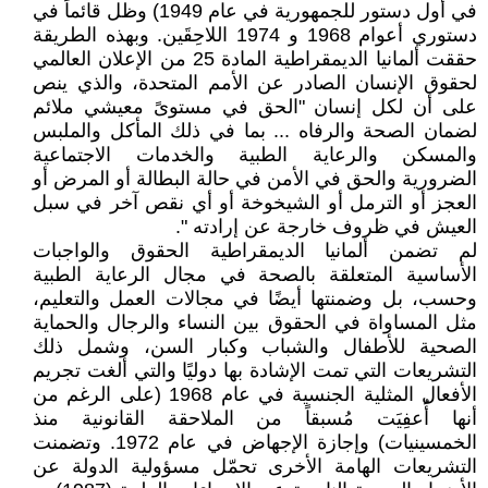
في أول دستور للجمهورية في عام 1949) وظل قائماً في
دستوري أعوام 1968 و 1974 اللاحِقَين. وبهذه الطريقة
حققت ألمانيا الديمقراطية المادة 25 من الإعلان العالمي
لحقوق الإنسان الصادر عن الأمم المتحدة، والذي ينص
على أن لكل إنسان "الحق في مستوىً معيشي ملائم
لضمان الصحة والرفاه ... بما في ذلك المأكل والملبس
والمسكن والرعاية الطبية والخدمات الاجتماعية
الضرورية والحق في الأمن في حالة البطالة أو المرض أو
العجز أو الترمل أو الشيخوخة أو أي نقص آخر في سبل
العيش في ظروف خارجة عن إرادته ".
لم تضمن ألمانيا الديمقراطية الحقوق والواجبات
الأساسية المتعلقة بالصحة في مجال الرعاية الطبية
وحسب، بل وضمنتها أيضًا في مجالات العمل والتعليم،
مثل المساواة في الحقوق بين النساء والرجال والحماية
الصحية للأطفال والشباب وكبار السن، وشمل ذلك
التشريعات التي تمت الإشادة بها دوليًا والتي ألغت تجريم
الأفعال المثلية الجنسية في عام 1968 (على الرغم من
أنها أُعفِيَت مُسبقاً من الملاحقة القانونية منذ
الخمسينيات) وإجازة الإجهاض في عام 1972. وتضمنت
التشريعات الهامة الأخرى تحمّل مسؤولية الدولة عن