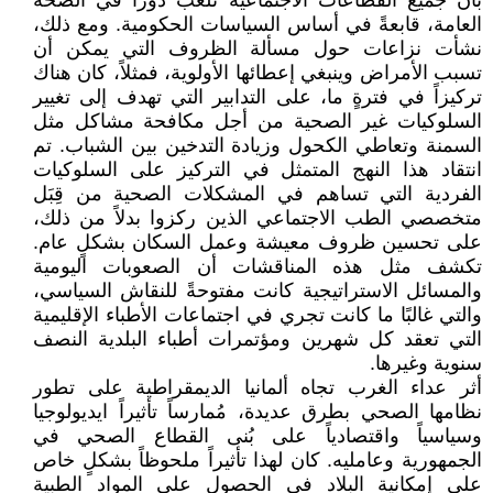
بأن جميع القطاعات الاجتماعية تلعب دوراً في الصحة
العامة، قابعةً في أساس السياسات الحكومية. ومع ذلك،
نشأت نزاعات حول مسألة الظروف التي يمكن أن
تسبب الأمراض وينبغي إعطائها الأولوية، فمثلاً، كان هناك
تركيزاً في فترةٍ ما، على التدابير التي تهدف إلى تغيير
السلوكيات غير الصحية من أجل مكافحة مشاكل مثل
السمنة وتعاطي الكحول وزيادة التدخين بين الشباب. تم
انتقاد هذا النهج المتمثل في التركيز على السلوكيات
الفردية التي تساهم في المشكلات الصحية من قِبَل
متخصصي الطب الاجتماعي الذين ركزوا بدلاً من ذلك،
على تحسين ظروف معيشة وعمل السكان بشكلٍ عام.
تكشف مثل هذه المناقشات أن الصعوبات اليومية
والمسائل الاستراتيجية كانت مفتوحةً للنقاش السياسي،
والتي غالبًا ما كانت تجري في اجتماعات الأطباء الإقليمية
التي تعقد كل شهرين ومؤتمرات أطباء البلدية النصف
سنوية وغيرها.
أثر عداء الغرب تجاه ألمانيا الديمقراطية على تطور
نظامها الصحي بطرق عديدة، مُمارساً تأثيراً ايديولوجيا
وسياسياً واقتصادياً على بُنى القطاع الصحي في
الجمهورية وعامليه. كان لهذا تأثيراً ملحوظاً بشكلٍ خاص
على إمكانية البلاد في الحصول على المواد الطبية