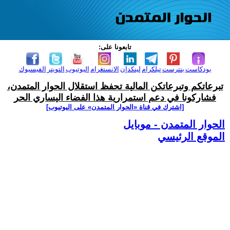
تابعونا على:
بودكاست
بنترست
تيلكرام
لينكدإن
الانستغرام
اليوتيوب
التويتر
الفيسبوك
تبرعاتكم وتبرعاتكن المالية تحفظ استقلال الحوار المتمدن،
فشاركونا في دعم استمرارية هذا الفضاء اليساري الحر
[اشترك في قناة ‫«الحوار المتمدن» على اليوتيوب]
الحوار المتمدن - موبايل
الموقع الرئيسي