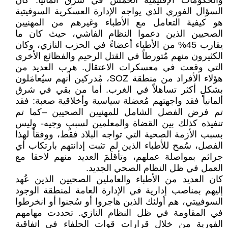
والحكومات الإقليمية الخمس في شرق ألمانيا. كان
السؤال الفوري الذي يواجه الإدارة العسكرية السوفيتية
هو كيفية التعامل مع الأطباء وغيرهم من المهنيين
الصحيين الذين دعموا النظام الفاشي، حيث كان ما
يقارب 45% من الأطباء أعضاءً في الحزب النازي، وكان
الكثيرون منهم مُتورطاً في القتل الرحيم والفظائع الأخرى
التي وقعت في معسكرات الاعتقال. هرب العديد من
هؤلاء الأفراد من منطقة SOZ، مُدركين أنهم سيُعامَلون
بشكلٍ أكثر تساهلاً في الغرب. أما من بقي في شرق
ألمانيا فقد واجهتهم مُعضلة سياسية وأخلاقية صعبة: فقد
تم فرض الفصل الشامل للمهنيين الصحيين –كما تم
تنفيذه كذلك بين القضاة والمعلمين لسببٍ وجيه- وليس
بسبب الأزمة الصحية التي تواجه البلاد فقط، ووفقاً لهذا
الفصل، سُمح للأطباء الذين لم تثبت إدانتهم بارتكاب أي
جرائم بمواصلة عملهم، وتأقلَمَ العديد منهم لاحقا مع
العمل في ظل النظام الصحي الجديد.
كان العديد من الأطباء والعاملين الصحيين الذين عُهد
إليهم بمناصب إدارية في الإدارة العامة لمنطقة الوجود
السوفييتي، هم أولئك الذين هاجروا أو سُجنوا أو انخرطوا
في المقاومة في ظل النظام النازي. تحددت مهامهم
الفورية من خلال قرارات قوات الحلفاء في اتفاقية