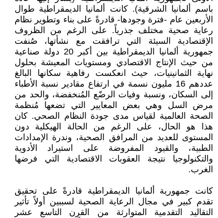
باسم ألمانيا الشرقية). كانت ألمانيا الديمقراطية طوال
الأربعين عام -فترة وجودها- قادرةً على بناء وتطوير نظام
رعاية صحية مختلف جذرياً. على الرغم من الظروف
الإقتصادية السيئة التي ترافقت مع نشأتها، صُنفت
جمهورية ألمانيا الديمقراطية بين أكبر 20 دولة صناعية
من حيث الإنتاج الاقتصادي ومستويات المعيشة بحلول
نهاية الثمانينيات، حيث انعكست رفاهية سكانها البالغ
عددهم 16 مليون نسمة في ارتفاع مقادير نسبة الأطباء
إلى السكان، ونسبة وفيات الرضّع المُنخفضة، والحد من
مرض السل وهي بعض المعايير التي تضعها مُنظمة
الصحة العالمية لقياس مدى جودة النظام الصحي. كان
هذا هو الحال، على الرغم من الحالة الهيكلية دون
المستوى للعديد من المرافق الصحية، وندرة الإمدادات
الطبية، والقيود المفروضة على استيراد الأدوية
والتكنولوجيا نتيجة العقوبات الاقتصادية التي فرضها
الغرب.
كانت جمهورية ألمانيا الديمقراطية قادرةً على تحقيق
تقدم كبير في مجال الرعاية الصحية لسببين أولاً تأثير
التقاليد التقدمية المتوارثة من القرن التاسع عشر