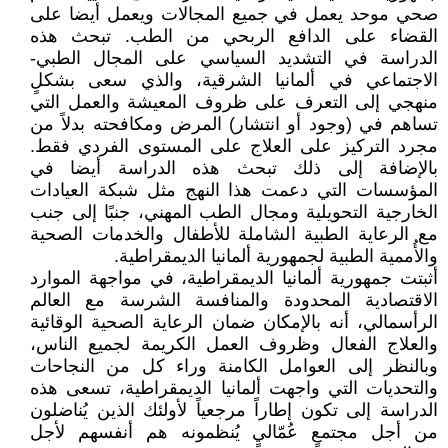
صحي موحد يعمل في جميع المجالات ويعمل أيضا على
القضاء على الدافع الربحي من الطب. تبحث هذه
الدراسة في التشديد السياسي على المجال الطبي-
الاجتماعي في ألمانيا الشرقية، والذي سعى بشكلٍ
منهجي إلى التعرف على ظروف المعيشة والعمل التي
تساهم في (وجود أو انتشار) المرض ومكافحته بدلاً من
مجرد التركيز على العلاج على المستوى الفردي فقط.
بالإضافة إلى ذلك تبحث هذه الدراسة أيضا في
المؤسسات التي دعمت هذا النهج مثل شبكة العيادات
الخارجية التحويلية ومجال الطب المهني، جنبًا إلى جنب
مع الرعاية الطبية الشاملة للأطفال والخدمات الصحية
والأُممية الطبية لجمهورية ألمانيا الديمقراطية.
أثبتت جمهورية ألمانيا الديمقراطية، في مواجهة الموارد
الاقتصادية المحدودة والمنافسة الشرسة مع العالم
الرأسمالي، أنه بالإمكان ضمان الرعاية الصحية الوقائية
والعلاج الفعال وظروف العمل الكريمة لجميع الناس،
وبالنظر إلى العوامل الكامنة وراء كل من النجاحات
والتحديات التي واجهت ألمانيا الديمقراطية، تسعى هذه
الدراسة إلى تكون إطاراً مرجعياً لأولئك الذين يُناضلون
من أجل مجتمعٍ عُمّاليٍ يُنظمونه هم أنفسهم لأجل