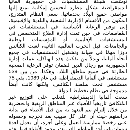
توسّعَت شبكة المستشفيات في جمهورية ألمانيا
الديمقراطية بشكلٍ مطرد لتحسين إمكانية تمتع إليها
مواطني جميع البلاد بخدماتها. سعى النظام المتدرج،
المكون من الأقسام الإدارية الشعبية والبلدية والإقليمية،
إلى توفير الرعاية الأساسية في المستشفيات في
المُقاطعات، في حين تمت إدارة العلاج المتخصص في
المستشفيات الإقليمية أو المؤسسات الوطنية
والجامعات. قبل الحرب العالمية الثانية، لعبت الكنائس
دورًا مهمًا في صيانة وتشغيل المستشفيات في جميع
أنحاء ألمانيا، وبدلاً من تفكيك هذه الهياكل، عملت إدارة
الجمهورية مع رجال الدين لضمان توفر الرعاية الصحية
الطارئة في جميع مناطق البلاد. وهكذا، من بين 539
مستشفى في ألمانيا الديمقراطية في عام 1989، بقي 75
مستشفى تحت سلطة الكنائس، ولكنها كانت أيضاً
مدموجة في نظام تخطيط الدولة.
سعت ألمانيا الديمقراطية للتغلب على التوزيع غير
المُتكافئ تاريخياً للأطباء عبر المناطق الريفية والحضرية
من خلال إلتزام يتم التعهد به من قبل الأطباء في بداية
دراستهم حيث أن على كل طبيب بعد تخرجه وحصوله
على رخصة ممارسة العمل وعلى أجره، أن يعمل لعدة
سنوات في أحد المناطق التي يندر وجود الأطباء فيها. هذه