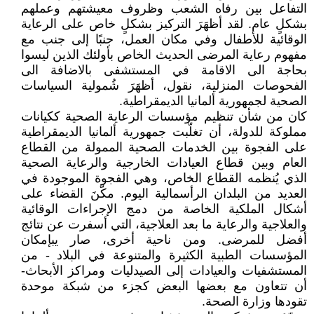
التفاعل بين رفاه الشعب وظروف معيشتهم وعملهم
بشكلٍ عام. لقد أظهَرَ التركيز بشكلٍ خاص على الرعاية
الوقائية للأطفال وفي مكان العمل، جنبًا إلى جنب مع
مفهوم رعاية المرضى الحديث الخاص بأولئك الذين ليسوا
بحاجة الى الاقامة في المستشفى بالاضافة الى
الفحوصات المنزلية، نقول، أظهَرَ شُمولية السياسات
الصحية لجمهورية ألمانيا الديمقراطية.
كان من شأن تنظيم مؤسسات الرعاية الصحية ككيانات
مملوكة للدولة، أن تغلّبت جمهورية ألمانيا الديمقراطية
على الفجوة بين الخدمات الصحية الممولة من القطاع
العام وبين قطاع العيادات الخارجية والرعاية الصحية
الذي يُنظمه القطاع الخاص، وهي الفجوة الموجودة في
العديد من البلدان الرأسمالية اليوم. مكّنَ القضاء على
أشكال الملكية الخاصة من دمج الإجراءات الوقائية
والعلاجية والرعاية ما بعد العلاجية، التي أسفرت عن نتائج
أفضل للمرضى. ومن ناحية أخرى، صار يبإمكان
المؤسسات الطبية الكثيرة والمتنوعة في البلاد - من
المستشفيات والعيادات إلى الصيدليات ومراكز الأبحاث-
أن تتعاون مع بعضها البعض كجزء من شبكة موحدة
تقودها وزارة الصحة.