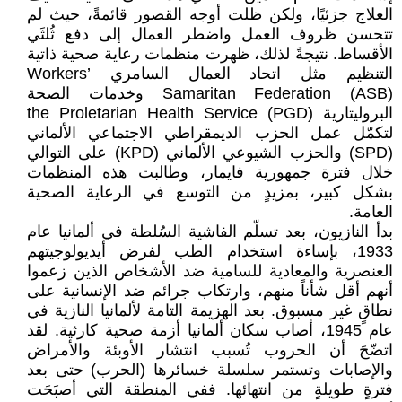
العلاج جزئيًا، ولكن ظلت أوجه القصور قائمةً، حيث لم
تتحسن ظروف العمل واضطر العمال إلى دفع ثُلثَي
الأقساط. نتيجةً لذلك، ظهرت منظمات رعاية صحية ذاتية
التنظيم مثل اتحاد العمال السامري Workers’
Samaritan Federation (ASB) وخدمات الصحة
البروليتارية the Proletarian Health Service (PGD)
لتكمّل عمل الحزب الديمقراطي الاجتماعي الألماني
(SPD) والحزب الشيوعي الألماني (KPD) على التوالي
خلال فترة جمهورية فايمار، وطالبت هذه المنظمات
بشكل كبير، بمزيدٍ من التوسع في الرعاية الصحية
العامة.
بدأ النازيون، بعد تسلّم الفاشية السُلطة في ألمانيا عام
1933، بإساءة استخدام الطب لفرض أيديولوجيتهم
العنصرية والمعادية للسامية ضد الأشخاص الذين زعموا
أنهم أقل شأناً منهم، وارتكاب جرائم ضد الإنسانية على
نطاقٍ غير مسبوق. بعد الهزيمة التامة لألمانيا النازية في
عام 1945، أصاب سكان ألمانيا أزمة صحية كارثية. لقد
اتضّحَ أن الحروب تُسبب انتشار الأوبئة والأمراض
والإصابات وتستمر سلسلة خسائرها (الحرب) حتى بعد
فترةٍ طويلةٍ من انتهائها. ففي المنطقة التي أصبَحَت