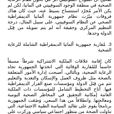
الصحية في منطقة الوجود السوفييتي في ألمانيا، لكن لم
يكن الأمر مُجرّد استنتساخ بسيط عنه، حيث كان هناك
فروقات ميّزَت نظام جمهورية ألمانيا الديمقراطية
الصحي عن النظام السوفييتي، على سبيل المثال، درجة
التنظيم المركزي وحقيقة أنه لم يتم تمويله من قِبَل
الدولة وحدها.
3. مُقاربة جمهورية ألمانيا الديمقراطية الشاملة للرعاية
الصحية
كان إقامة علاقات الملكية الاشتراكية شرطاً مسبقاً
حاسماً للمُقاربة الوقائية التي اتخذتها الجمهورية تجاه
الرعاية الصحية، وبالتالي، أصبحت إدارة الأمور المتعلقة
بالصحة مثل ظروف العمل والإسكان والتغذية والتعليم
تتم من قِبَل الدولة ومؤسسات صنع القرار الديمقراطية
فيها. أتاح التخطيط الشامل للمؤسسات ذات الملكية
العامة إمكانية التحقيق في المخاطر الصحية اليومية
ومعالجتها. وانطلاقاً من هذا السعي، وَضَعَت الجمهورية
برنامجاً يقوم على تقاليد السياسة الطبية الاجتماعية، التي
تناولت الصحة من منظور اجتماعي سياسي وركزت على