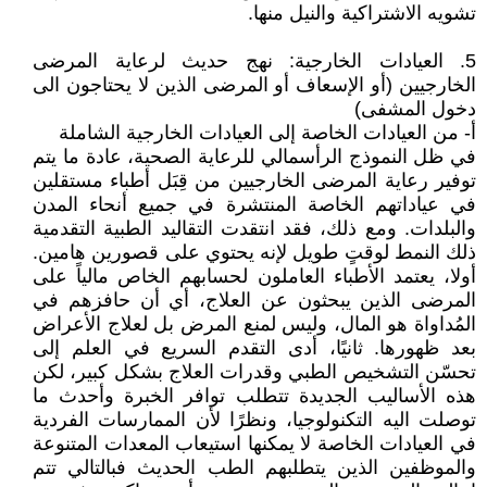
تشويه الاشتراكية والنيل منها.
5. العيادات الخارجية: نهج حديث لرعاية المرضى
الخارجيين (أو الإسعاف أو المرضى الذين لا يحتاجون الى
دخول المشفى)
أ- من العيادات الخاصة إلى العيادات الخارجية الشاملة
في ظل النموذج الرأسمالي للرعاية الصحية، عادة ما يتم
توفير رعاية المرضى الخارجيين من قِبَل أطباء مستقلين
في عياداتهم الخاصة المنتشرة في جميع أنحاء المدن
والبلدات. ومع ذلك، فقد انتقدت التقاليد الطبية التقدمية
ذلك النمط لوقتٍ طويل لإنه يحتوي على قصورين هامين.
أولا، يعتمد الأطباء العاملون لحسابهم الخاص مالياً على
المرضى الذين يبحثون عن العلاج، أي أن حافزهم في
المُداواة هو المال، وليس لمنع المرض بل لعلاج الأعراض
بعد ظهورها. ثانيًا، أدى التقدم السريع في العلم إلى
تحسّن التشخيص الطبي وقدرات العلاج بشكل كبير، لكن
هذه الأساليب الجديدة تتطلب توافر الخبرة وأحدث ما
توصلت اليه التكنولوجيا، ونظرًا لأن الممارسات الفردية
في العيادات الخاصة لا يمكنها استيعاب المعدات المتنوعة
والموظفين الذين يتطلبهم الطب الحديث فبالتالي تتم