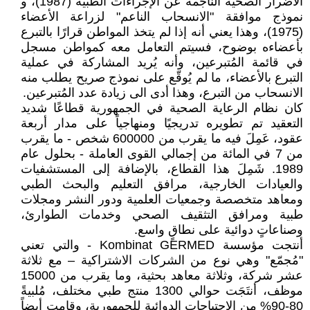
الأضرار الصحية الناجمة عن الإجراءات الطبية (1987)، و
نموذج موافقة "الانسحاب الناعم" لزراعة الأعضاء
(1975)، وهذا يعني أنه إذا لم يتخذ المواطن قرارًا بالتبرع
بأعضاءه بوضوح، فسيتم التعامل معه كمواطن مسجل
في قائمة المُتبرعين، وأنه يُريد المشاركة في عملية
التبرع بالأعضاء، ما لم يُوقّع على نموذج صريح يطلب منه
الانسحاب من التبرع، وهذا أدى الى زيادة عدد المُتبرعين.
كان نظام الرعاية الصحية في الجمهورية قطاعًا شديد
التعقيد تم تطويره تدريجيًا ومنهاجياً على مدار أربعة
عقود، عَمِلَ فيه ما يقرب من 600000 شخص - ما يقرب
من 7 في المائة من إجمالي القوى العاملة - بحلول عام
1989. شَمِلَ هذا القطاع، بالإضافة إلى المستشفيات
والعيادات الخارجية، مرافق التعليم والبحث الطبي
ومعاهد متخصصة وجمعيات العلمية ودور النشر ومجلات
طبية ومرافق التثقيف الصحي وخدمات الطوارئ،
وصناعاتٍ دوائية على نطاقٍ واسع.
أنتجت مؤسسة Kombinat GERMED - والتي تعني
"مُجمّع" وهي نوع من الشركات الاشتراكية – مع ثلاثة
عشر شركة، وثلاثة معاهد بحثية، وما يقرب من 15000
موظف، أنتَجَت حوالي 1300 منتج طبي مختلف، مُلبيةً
80-90% من الاحتياجات الدوائية للجمهورية، وقامت أيضاً