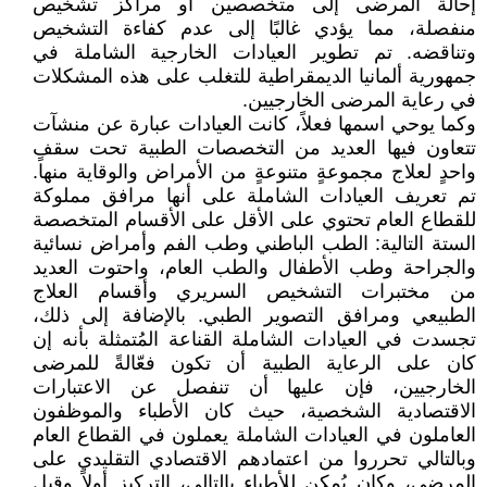
إحالة المرضى إلى متخصصين أو مراكز تشخيص
منفصلة، مما يؤدي غالبًا إلى عدم كفاءة التشخيص
وتناقضه. تم تطوير العيادات الخارجية الشاملة في
جمهورية ألمانيا الديمقراطية للتغلب على هذه المشكلات
في رعاية المرضى الخارجيين.
وكما يوحي اسمها فعلاً، كانت العيادات عبارة عن منشآت
تتعاون فيها العديد من التخصصات الطبية تحت سقفٍ
واحدٍ لعلاج مجموعةٍ متنوعةٍ من الأمراض والوقاية منها.
تم تعريف العيادات الشاملة على أنها مرافق مملوكة
للقطاع العام تحتوي على الأقل على الأقسام المتخصصة
الستة التالية: الطب الباطني وطب الفم وأمراض نسائية
والجراحة وطب الأطفال والطب العام، واحتوت العديد
من مختبرات التشخيص السريري وأقسام العلاج
الطبيعي ومرافق التصوير الطبي. بالإضافة إلى ذلك،
تجسدت في العيادات الشاملة القناعة المُتمثلة بأنه إن
كان على الرعاية الطبية أن تكون فعّالةً للمرضى
الخارجيين، فإن عليها أن تنفصل عن الاعتبارات
الاقتصادية الشخصية، حيث كان الأطباء والموظفون
العاملون في العيادات الشاملة يعملون في القطاع العام
وبالتالي تحرروا من اعتمادهم الاقتصادي التقليدي على
المرضى، وكان يُمكن للأطباء بالتالي، التركيز أولاً وقبل