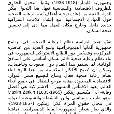
وجمهورية فايمار (1918-1933) وثانياً، التحول الجذري
للظروف الاقتصادية والسياسية فيها، هذا التحول مكّن
الدولة الفتية من إعادة توجيه أهداف بُنية الرعاية الصحية
حول المبادئ الاجتماعية، مع إنشاء علاقات اشتراكية
جديدة داخل وخارج مكان العمل مما أدى إلى تحسين
صحة السكان.
تقيّم هذه الدراسة نظام الرعاية الصحية في برنامج
جمهورية ألمانيا الديموقراطية وتتبع العديد من عناصره
المركزية، وتتفحّص دور الطابع الاشتراكي للجمهورية في
بناء نظام رعاية صحية قائم بشكل أساسي على المبادئ
الوقائية. لم يستمر هذا التقدم دون صعوبات وتناقضات،
ويمكن أن تُصبح الأفكار المكتسبة من هذا النهج لبناء
نظام رعاية صحية فعال ومتاح للجميع ضمن الموارد
الاقتصادية المحدودة بمثابة مرجع للنضال في جميع أنحاء
العالم. يعود الاقتباس المشهور – الاشتراكية هي أفضل
وقاية- الى مكسيم زيتكين Maxim Zetkin (1883-1965)
-وهو طبيب وسياسي وابن الناشطة والشيوعية الدولية
في مجال حقوق المرأة كلارا زيتكين (1857-1933)-
والذي صار شعاراً لجمهورية ألمانيا الديمقراطية. تماشيا