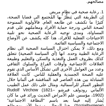
مصالحهم.
1. رعاية صحية في نظامٍ مريض
إن الطريقة التي يَنظُرُ بها المُجتمع الى قضايا الصحة،
كثيرًا ما تكشف عن طابعه العام. فالأولوية الممنوحة
لصحة الناس ودرجة حماية الأفراد ومعاملتهم على قدم
المساواة، ومدى توجيه الرعاية الصحية نحو تلبية
الاحتياجات الفعلية للأفراد، هذا كله يكشف عن الأوضاع
الاجتماعية والسياسية القائمة.
ومع ذلك، لا يمكن اختزال السياسة الصحية الى نظام
الرعاية الطبية وحده. انها (أي السياسة الصحية) تتعلق
كذلك بظروف العمل والتغذية والسكن والتعليم وطبيعة
العلاقات الاجتماعية وأوقات الفراغ والسلوك الثقافي
وعدد من العوامل الأخرى التي تشكل الأساس الذي تقوم
عليه الصحة الجسدية والعقلية للناس. كانت العلاقة
المتبادلة بين هذه العناصر قيد المناقشة في ألمانيا خلال
التطور المبكر للرأسمالية. ومثال على ذلك عمل الطبيب
الألماني رودولف فيرشو Rudolf Virchow (1821–
1902)، مؤسس علم الأمراض الحديث ورائد في ما كان
يُشار إليه فيما بعد باسم "النظافة الاجتماعية"
(Sozialhygiene). هذا المجال، مرتبط الآن بمصطلح