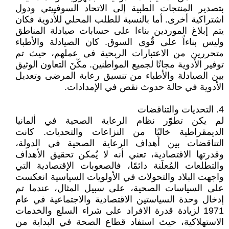
بتصدير المنتجات الطبية إلى الاتحاد السوفييتي ودول
اشتراكية أخرى. أما بالنسبة للطلب المحلي للأدوية فكان
يتم إبلاغ الموردين بناءا على حسابات صيادلة المناطق
وليس بناءاً على قُوى السوق. كان الصيادلة والأطباء
متحررين من الاعتبارات الربحية في عملهم، حيث تم
توفير الأدوية مجانًا لجميع المواطنين. مكّنَ التعاون الوثيق
بين الصيادلة والأطباء من تنسيق رعاية المرضى وتعديل
الأدوية في حالة حدوث نقص في الإمدادات.
4. التحديات والتناقضات
لم يكن تطوّر نظام الرعاية الصحية في ألمانيا
الديمقراطية خاليًا من النزاعات والتحديات. كانت
التناقضات بين أهداف الرعاية الصحية في الدولة،
وقدرتها الاقتصادية، تعني أنه لا يُمكن تحقيق الأهداف
والتطلعات المُعلَنة دائمًا، فالصعوبات الإقتصادية التي
واجهت البلاد والتحولات في الأولويات السياسية انعكست
على السياسات الصحية، على سبيل المثال، عندما تم
إدخال وحدة السياستين الاقتصادية والاجتماعية في عام
1971 لزيادة قدرة الافراد على شراء السلع والخدمات
الاستهلاكية، حيث استفاد قطاع الصحة في البداية من