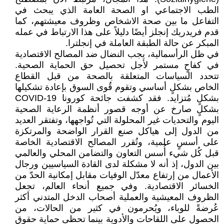
الطب الاجتماعي او الصحة العامة الذي يبحث في
التفاعل ما بين صحة الاشخاص وظروف معيشتهم، كما
قدم فريدريك إنجلز أيضًا دليلاً على هذا الارتباط في عمله
المبكر عن حالة الطبقة العاملة في إنجلترا.
في ظل الرأسمالية، يجب النضال ضد المصالح الاقتصادية
في كفاحٍ مستمر لأجل تحصيل حق الحماية الصحية.
تتحدد السياسات المتعلقة بالصحة من قبل القطاع
الخاص بشكلٍ أساسي وتقوم قُوى السوق بإعادة تشكيلها
بشكلٍ مُتزايد. فقد كشفت جائحة كورونا COVID-19
بشكلٍ صارخ عن أوجه قصور أنظمة الرعاية الصحية
اليوم والتحديات غير المحلولة التي تُواجهها، وتفتقر العديد
من الدول إلى هياكل صنع القرار الواضحة والمرتكزة
على أسسٍ علمية، وتُقرر المصالح الاقتصادية الخاصة
قبل كُل شيء أُسس التعاون والتضامن المحلي والعالمي
بين الدول، إذ أنه لا مشكلة لدى القادة السياسيين ورجال
الأعمال من إرتفاع معدّل الوفيات مقابل إمكانية الحدّ من
الخسائر الاقتصادية. وفي جميع أنحاء العالم، تجعل
الظروف المعيشية والعملية أصحاب الدخل المتدني أكثر
عُرضةً للوباء، ويُحرمون في كثير من الحالات، من
الحصول على اللقاحات والأدوية بينما تحظى حماية حقوق