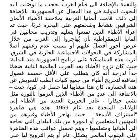
والتقنية بالإضافة الى قيام الغرب بحجب ما توصّلت اليه
البحوث الدولية في هذا المجال عن الجمهورية. بالإضافة
إلى ذلك، قامت ألمانيا الغربية بملاحقة الأطباء الألمان
الشرقيين بنشاط وشجعتهم على الهجرة غربًا، حيث تم
إغراء الأطباء الذين تمتعوا بتعليم وتدريب مجانيين في
ألمانيا الديمقراطية بأن يُهاجروا إلى الغرب من خلال
عرض أجورٍ أفضلَ عليهم أو بسبب عدم رغبتهم أصلاً
بالمشاركة في التحولات الاجتماعية الجارية في الشرق.
أثرت هذه الديناميكية على برنامج الجمهورية منذ البداية:
حيث كان نزوح الأطباء بعد الحرب العالمية الثانية ضخمًا
جداً لدرجة أنه كان يتطلب على الأقل خمسة فصول
إضافية لتخريج أطباء من جميع كليات الطب للتعويض عن
هذه الخسارة، كان هذا مشابها لما حصل في كوبا، حيث –
بالاضافة الى عددٍ من الأطباء الذين التزموا بالثورة مثل
تشي جيفارا - غادر الجزيرة العديد من الأطباء إلى
الولايات المتحدة بعد عام 1959. هذه هي ظاهرة
"استنزاف الأدمغة" - حيث يهاجر الأطباء وغيرهم من
المهنيين المتعلمين أو المهرة من تلك البلدان التي بحاجه
الى أطبائها ومتعلميها - ويتم تحميل عواقب هذه الظاهرة
على الجنوب العالمي بشكل عام أو يتم الترويج لها على