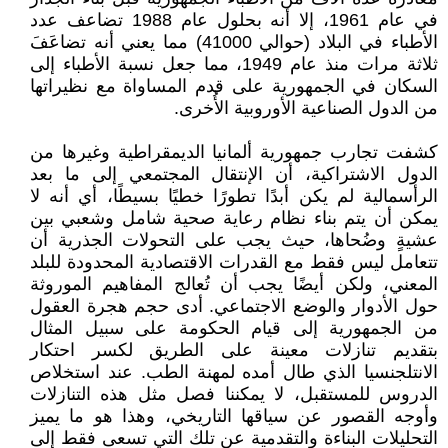
في عام 1961، إلا أنه بحلول عام 1988 تضاعف عدد
الأطباء في البلاد (حوالي 41000) مما يعني أنه تضاعَفَ
ثلاثة مرات منذ عام 1949، مما جعل نسبة الأطباء إلى
السكان في الجمهورية على قدم المساواة مع نظيراتها
من الدول الصناعية الأوروبية الأُخرى.
كشفت تجارب جمهورية ألمانيا الديمقراطية وغيرها من
الدول الاشتراكية، أن الإنتقال المجتمعي إلى ما بعد
الرأسمالية لم يكن أبدًا تطورًا خطيًا بسيطًا، أي أنه لا
يمكن أن يتم بناء نظام رعاية صحية شامل وشعبي بين
عشيةٍ وضُحاها، حيث يجب على التحولات الجذرية أن
تتعامل ليس فقط مع القدرات الاقتصادية المحدودة للبلد
المعني، ولكن أيضًا يجب أن تُعالج المفاهيم الموروثة
حول الأدوار والوضع الاجتماعي. أدى حجم هجرة العقول
من الجمهورية إلى قيام الحكومة على سبيل المثال
بتقديم تنازلات معينة على الطريق لكسر احتكار
الانتلجنسيا الذي طال أمده لمهنة الطب. عند استخلاص
الدروس للمستقبل، لا يمكننا فصل مثل هذه التنازلات
وأوجه القصور عن سياقها التاريخي، وهذا هو ما يميز
التحليلات البناءة والتقدمية عن تلك التي تسعى فقط إلى