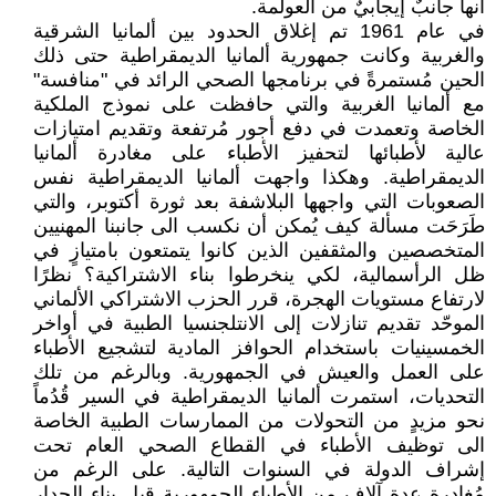
أنها جانبٌ إيجابيٌ من العولمة.
في عام 1961 تم إغلاق الحدود بين ألمانيا الشرقية
والغربية وكانت جمهورية ألمانيا الديمقراطية حتى ذلك
الحين مُستمرةً في برنامجها الصحي الرائد في "منافسة"
مع ألمانيا الغربية والتي حافظت على نموذج الملكية
الخاصة وتعمدت في دفع أجور مُرتفعة وتقديم امتيازات
عالية لأطبائها لتحفيز الأطباء على مغادرة ألمانيا
الديمقراطية. وهكذا واجهت ألمانيا الديمقراطية نفس
الصعوبات التي واجهها البلاشفة بعد ثورة أكتوبر، والتي
طَرَحَت مسألة كيف يُمكن أن نكسب الى جانبنا المهنيين
المتخصصين والمثقفين الذين كانوا يتمتعون بامتيازٍ في
ظل الرأسمالية، لكي ينخرطوا بناء الاشتراكية؟ نظرًا
لارتفاع مستويات الهجرة، قرر الحزب الاشتراكي الألماني
الموحّد تقديم تنازلات إلى الانتلجنسيا الطبية في أواخر
الخمسينيات باستخدام الحوافز المادية لتشجيع الأطباء
على العمل والعيش في الجمهورية. وبالرغم من تلك
التحديات، استمرت ألمانيا الديمقراطية في السير قُدُماً
نحو مزيدٍ من التحولات من الممارسات الطبية الخاصة
الى توظيف الأطباء في القطاع الصحي العام تحت
إشراف الدولة في السنوات التالية. على الرغم من
مُغادرة عدة آلاف من الأطباء الجمهورية قبل بناء الجدار