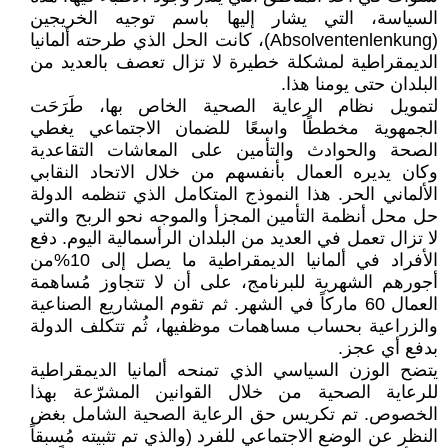
السياسة، التي يشار إليها باسم توجيه الخريجين
(Absolventenlenkung)، كانت الحل الذي طرحته ألمانيا
الديمقراطية لمشكلة خطيرة لا تزال تعصف بالعديد من
البلدان حتى يومنا هذا.
لتمويل نظام الرعاية الصحية الخاص بها، طَرَحَت
الجمهوية مخططًا واسعًا للضمان الاجتماعي يغطي
الصحة والحوادث والتأمين على المعاشات التقاعدية
وكان يديره العمال بأنفسهم من خلال الاتحاد النقابي
الألماني الحر. هذا النموذج المتكامل الذي تنظمه الدولة
حل محل أنظمة التأمين المجزأ والموجه نحو الربح والتي
لا تزال تعمل في العديد من البلدان الرأسمالية اليوم. دفع
الأفراد في ألمانيا الديمقراطية ما يصل إلى 10%من
أجورهم الشهرية للبرنامج، على أن لا تتجاوز مُساهمة
العمال 60 ماركاً في الشهر. ثم تقوم المشاريع الصناعية
والزراعية بحساب مساهمات موظفيها، ثُم تتكلف الدولة
بدفع أي عجز.
يتضح الوزن السياسي الذي تمنحه ألمانيا الديمقراطية
للرعاية الصحية من خلال القوانين المشرّعة بهذا
الخصوص. تم تكريس حق الرعاية الصحية الشامل بغض
النظر عن الوضع الاجتماعي للفرد (والذي تم تثبيته مُسبقاً