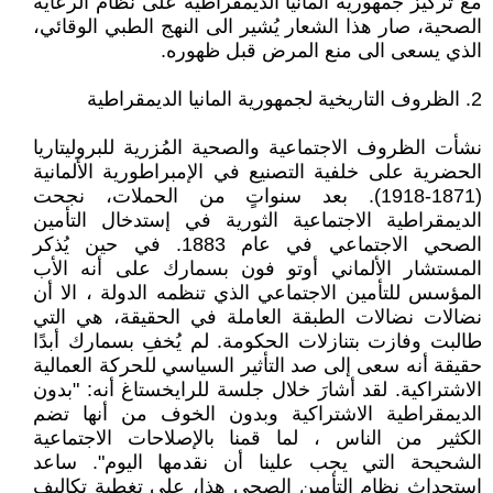
مع تركيز جمهورية المانيا الديمقراطية على نظام الرعاية
الصحية، صار هذا الشعار يُشير الى النهج الطبي الوقائي،
الذي يسعى الى منع المرض قبل ظهوره.
2. الظروف التاريخية لجمهورية المانيا الديمقراطية
نشأت الظروف الاجتماعية والصحية المُزرية للبروليتاريا
الحضرية على خلفية التصنيع في الإمبراطورية الألمانية
(1871-1918). بعد سنواتٍ من الحملات، نجحت
الديمقراطية الاجتماعية الثورية في إستدخال التأمين
الصحي الاجتماعي في عام 1883. في حين يُذكر
المستشار الألماني أوتو فون بسمارك على أنه الأب
المؤسس للتأمين الاجتماعي الذي تنظمه الدولة ، الا أن
نضالات نضالات الطبقة العاملة في الحقيقة، هي التي
طالبت وفازت بتنازلات الحكومة. لم يُخفِ بسمارك أبدًا
حقيقة أنه سعى إلى صد التأثير السياسي للحركة العمالية
الاشتراكية. لقد أشارَ خلال جلسة للرايخستاغ أنه: "بدون
الديمقراطية الاشتراكية وبدون الخوف من أنها تضم
الكثير من الناس ، لما قمنا بالإصلاحات الاجتماعية
الشحيحة التي يجب علينا أن نقدمها اليوم". ساعد
إستحداث نظام التأمين الصحي هذا، على تغطية تكاليف