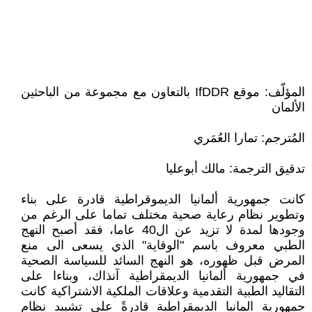
المؤلّف: موقع IfDDR بالتعاون مع مجموعة من الباحثين
الألمان
المُترجم: تمارا العُمَري
تدقيق الترجمة: مالك أبوعليا
كانت جمهورية ألمانيا الديموقراطية قادرة على بناء
وتطوير نظام رعاية صحية مختلف تماما على الرغم من
وجودها لمدة لا تزيد عن ال40 عاما، فقد أصبح النهج
الطبي معروف باسم "الوقاية" الذي يسعى الى منع
المرض قبل ظهوره، هو النهج السائد للسياسة الصحية
في جمهورية ألمانيا الديمقراطية آنذاك، وبناءا على
التقاليد الطبية التقدمية وعلاقات الملكية الاشتراكية كانت
جمهورية المانيا الديمقراطية قادرةً على تشييد نظام