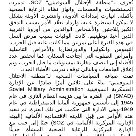
تُعرَف بـ"منطقة الإحتلال السوفييتي" SOZ، تدمرت
المستشفيات والمصحات وانهارَ نظام الرعاية الصحية
بأكمله. انهارت إمدادات الأدوية، وانتشرت الأوبئة بشكل
لا يمكن السيطرة عليه، وازداد تعقّد الأمر بسبب التدفق
الكبير للاجئين والأشخاص الوافدين من أوروبا الغربية
الذين أُعيدَ توطينهم. كانت الوفيات بسبب مرض السل
في هذه الفترة أعلى بمرتين مما كانت عليه قبل الحرب،
التيفوس والكوليرا والدوزنطاريا والأمراض التناسلية
وأمراض الطفولة التي اجتاحت السكان، كما انخفض عدد
الأطباء إلى النصف مقارنة بمستويات ما قبل الحرب، وتم
إغلاق الجامعات وبالتالي توقف تدريب الأطباء الجدد.
تمت صياغة السياسات الصحية لـ"منطقة الاحتلال
السوفييتي" بناءً على ثلاثين أمرًا صادرًا عن الإدارة
العسكرية السوفيتية Soviet Military Administration
(SMAD) في الفترة ما بين هزيمة النظام النازي في عام
1945 إلى تأسيس جمهورية ألمانيا الديمقراطية في عام
1949-وهي الادارة التي حكمت في تلك الفترة. تم تنفيذ
هذه الأوامر من قِبَل اللجنة الاقتصادية الألمانية (الهيئة
الإدارية المركزية الألمانية في SOZ) جنبًا إلى جنب مع
الإدارة المركزية للرعاية الصحية المنشأة حديثًا