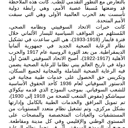
بالتعارض مع التطور التقدمي للطب. كانت هذه الملاحظة
قد وضعتها مُسبقاً عصبة الأمم، وهي رابطة دولية
تأسست بعد الحرب العالمية الأولى وهي التي سبقت
الأمم المتحدة.
كانت خبرات الاتحاد السوفييتي ونظامه الصحي،
المُستلهَم من المواقف السياسية لليسار الألماني خلال
فترة فايمار (1918-1933)، هي التي ساعدت في تشكيل
نظام الرعاية الصحية الجديد في جمهورية ألمانيا
الديمقراطية. من بعد الثورة الروسية عام 1917 والحرب
الأهلية (1917-1922)، أصبح الاتحاد السوفيتي الفتيّ أول
دولة في تاريخ العالم يبني نظاما للرعاية الصحية يضمن
فيه الرعاية الصحية الشاملة والمجانية لجميع السكان،
وتكريس حق الحصول على خدمات طبية مجانية في
الدستور السوفياتي لعام 1936 كأحد الحقوق الأساسية
للشعب السوفياتي. بموجب النموذج الذي قدمه نيكولاي
سيماشكو (مفوض الشعب للصحة من 1918 إلى 1930)،
تم تمويل المرافق والخدمات الطبية بالكامل وإدارتها
بشكل مركزي، وتم تشغيل نظام متعدد المستويات من
المستشفيات والعيادات المتخصصة والمصحات على
المستوى الوطني والإقليمي وفي كل مدينة ومقاطعة.
صحيح أن النموذج السوفيتي أثّر في تحول نظام الرعاية