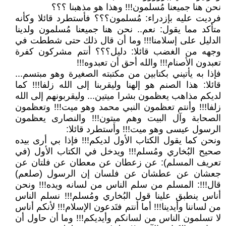
نحن هنا جميعنا مُسلمون!!! وهذا هو مذهبنا ؟؟؟
فرديت عليه بإزدراء: مُسلمون؟؟؟ فأستطرد قائلا وكأنه
متأكد مما يقول: نعم.. نحن هنا جميعنا مُسلمون ولدينا
الدليل على إسلامنا!!! وما أن قال ذلك حتى شططت في
وجهه من الغضب قائلا: دليل؟؟؟ أنتم مشركون كفرة
تعبدون الأصنام!!! والله أحق أن تعبدوه!!!
فإذا به يأتيني بكتابين من مكتبته الصغيرة وهو مبتسم...
قائلا: هذا الصنم هو إلهنا وليقربنا إلى الله زلفا!!! كما
لديكم مذاهب يعظمون بشرا ميتين... وليقربونهم إلى الله
زلفا!!! وأنتم تعظمون النبي محمد وهو ميت!!! وتعظمون
الصحابة وآل البيت وهم ميتون!!! والنصارى يعظمون
الرسول عيسى وهو ميت!!! وأستطرد قائلا:
ونحن كما يقول الكتاب الأول لديكم!!! فإذا بي أرى بيده
صحيح البُخاري ومُسلم!!! ويدخل في الكتاب الأول (في
تعريف المسلم): عن زعطان عن معطان عن فلتان عن
جعشان عن عطشان عن فلسان إن الرسول (صلعم)
قال!!!: المسلم من سلم الناس من لسانه ويده!!! ونحن
أناس ينطبق علينا قول البُخاري ومُسلم!!! نسلم الناس
من لساننا وأيدينا!!! أما أنتم فتَدعون الإسلام!!! لأنكم أناس
لا تسلمون الناس من لسانكم وأيديكم!!! وما أن حاول أن