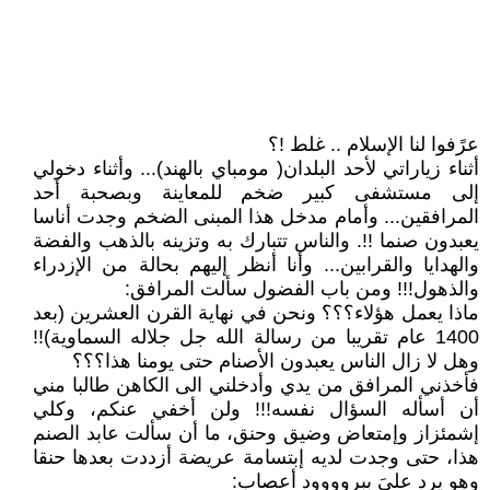
عرًفوا لنا الإسلام .. غلط !؟
أثناء زياراتي لأحد البلدان( مومباي بالهند)... وأثناء دخولي
إلى مستشفى كبير ضخم للمعاينة وبصحبة أحد
المرافقين... وأمام مدخل هذا المبنى الضخم وجدت أناسا
يعبدون صنما !!. والناس تتبارك به وتزينه بالذهب والفضة
والهدايا والقرابين... وأنا أنظر إليهم بحالة من الإزدراء
والذهول!!! ومن باب الفضول سألت المرافق:
ماذا يعمل هؤلاء؟؟؟ ونحن في نهاية القرن العشرين (بعد
1400 عام تقريبا من رسالة الله جل جلاله السماوية)!!
وهل لا زال الناس يعبدون الأصنام حتى يومنا هذا؟؟؟
فأخذني المرافق من يدي وأدخلني الى الكاهن طالبا مني
أن أسأله السؤال نفسه!!! ولن أخفي عنكم، وكلي
إشمئزاز وإمتعاض وضيق وحنق، ما أن سألت عابد الصنم
هذا، حتى وجدت لديه إبتسامة عريضة أزددت بعدها حنقا
وهو يرد عليَ ببروووود أعصاب: