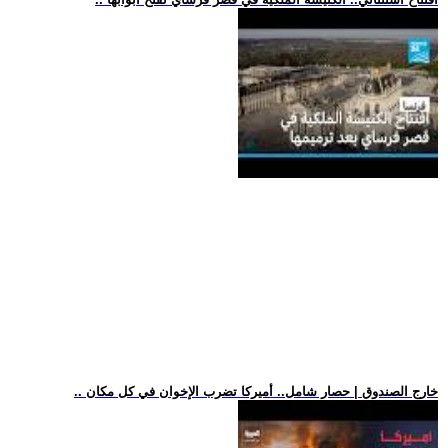
.. خارج الصندوق | حصار شامل.. أميركا تضرب الإخوان في كل مكان