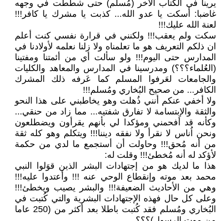
يرينا في الكتاب الآخر (مُسلم) حتى شططت في وجهه
غاضبا: أسكت يا عدو الله... كذبت يا مشرك يا كافر!!!
لعنة الله عليك!!!
سكت ولم يعقب!!! ولكنني في قرارة نفسي كنت أعلم
ان ذلكم التعريف هو ما تعلمناه ولا زلنا نعلمه لأولادنا في
المدارس حتى اليوم!!! ولو سألت أي من أئمتنا ومفتينا
(العُلماء؟؟؟) ومدرسينا في المدارس والمعاهد والكليات
والجامعات لعَرفوا المسلم كما عَرفه ذلك المشرك
الكافر... من صحيح البُخاري ومُسلم!!!
ولا أخفي عنكم أنني ذُهلت وهو يخاطبني على هذا النحو
والثقة والإبتسامة لا تفارق شفتيه... مما زاد من حنقي...
وكأنه قد أفحمني ومؤكدا لي بأنهم يقرأون ويضطلعون
ونحن اُناس لا نقرأ ولا نفقه ديننا!!! ويتكلم وهو كله ثقة
من أنه مُحق!!! وحاولت أن أستجمع ما لدي من حكمة
لأؤكد له أنه مُخطئ!!! وقلت له:
هذا ما لديك هو من إجتهادات البشر الذين قوَلوا النبي
محمد بعد موته وإنقطاع الوحي عنه !!! وأعتدوا عليه!!!
وهي من الأحاديث الضعيفة!!! والبشر يصيب ويخطئ!!!
وعلى كل حال فهذه الإجتهادات البشرية والتي كُتبت في
البُخاري ومُسلم فقد كُتبت باطلا بعد أكثر من (250 عاما
من موت الرسول)؟؟؟