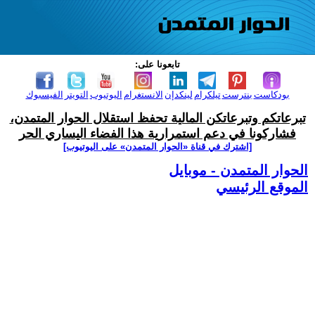
تابعونا على:
بودكاست
بنترست
تيلكرام
لينكدإن
الانستغرام
اليوتيوب
التويتر
الفيسبوك
تبرعاتكم وتبرعاتكن المالية تحفظ استقلال الحوار المتمدن،
فشاركونا في دعم استمرارية هذا الفضاء اليساري الحر
[اشترك في قناة ‫«الحوار المتمدن» على اليوتيوب]
الحوار المتمدن - موبايل
الموقع الرئيسي