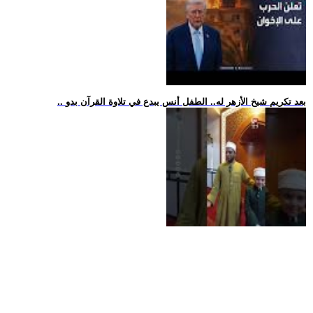
.. بعد تكريم شيخ الأزهر له.. الطفل أنس يبدع في تلاوة القرآن بدو