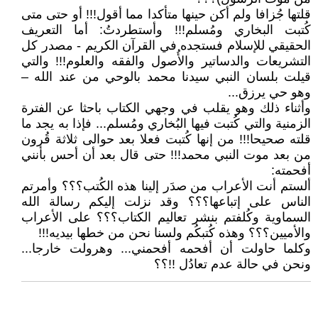
قلتها جُزافا ولم أكن حينها متأكدا مما أقول!!! أو حتى متى
كُتبت البخاري ومُسلم!!! وأستطردتُ: أما التعريف
الحقيقي للإسلام فستجده في القرآن الكريم - مصدر كل
التشريعات والدساتير والأُصول والفقه والعلوم!!! والتي
قيلت بلسان النبي سيدنا محمد بالوحي من عند الله –
وهو حي يرزق...
وأثناء ذلك وهو يقلب في وجهي الكتاب باحثا عن الفترة
الزمنية والتي كُتبت فيها البُخاري ومُسلم... فإذا به يجد ما
قلته صحيحا!!! من إنها كُتبت فعلا بعد حوالى ثلاثة قُرون
من بعد موت النبي محمد!!! حتى قال بعد أن أحس بأنني
أفحمته:
ألستم أنت الأعراب من صدَر إلينا هذه الكُتب؟؟؟ وأمرتم
الناس على إتباعها؟؟؟ وقد نزلت إليكم رسالة الله
السماوية وكُلفتم بنشر تعاليم الكتاب؟؟؟ على الأعراب
والأميين؟؟؟ وهذه كُتبكُم ولسنا نحن من خطها بيديه!!!
وكلما حاولت أن أفحمه أفحمني... وهرولت خارجا...
ونحن في حالة عدم تعادُل !!؟؟