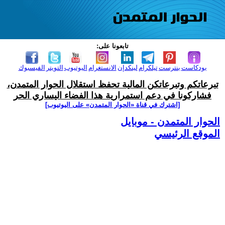
تابعونا على:
بودكاست
بنترست
تيلكرام
لينكدإن
الانستغرام
اليوتيوب
التويتر
الفيسبوك
تبرعاتكم وتبرعاتكن المالية تحفظ استقلال الحوار المتمدن،
فشاركونا في دعم استمرارية هذا الفضاء اليساري الحر
[اشترك في قناة ‫«الحوار المتمدن» على اليوتيوب]
الحوار المتمدن - موبايل
الموقع الرئيسي