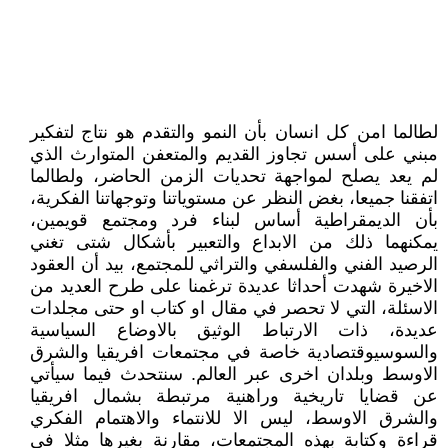
لطالما امن كل انسان بأن النمو والتقدم هو نتاج لتفكير
مبني على أسس تجاوز القديم والمتعفن المتوارث الذي
لم يعد يصلح لمواجهة تحديات الزمن الحاضر، ولطالما
اتفقنا جميعا، بغض النظر عن مستوياتنا وتوجهاتنا الفكرية،
بأن الديمقراطية أساس لبناء فرد ومجتمع قويمين،
يمكنهما ذلك من الابداع والتعبير بأشكال شتى تغني
الرصيد الفني والفلسفي والتراثي للمجتمع، بيد أن العقود
الاخيرة شهدت أحداثا عديدة ترغمنا على طرح العديد من
الاسئلة، التي لا تحصر في مقال او كتاب او حتى مجلدات
عديدة، ذات الارتباط الوثيق بالاوضاع السياسية
والسوسيوقتصادية خاصة في مجتمعات افريقيا والشرق
الاوسط وبلدان اخرى عبر العالم. سنتحدث فيما سيأتي
عن قضايا تاريخية وراهنية مرتبطة بشمال افريقيا
والشرق الاوسط، ليس الا للانتماء والاهتمام الفكري
قراءة وكتابة بهذه المجتمعات، مقارنة بغيرها مثلا في