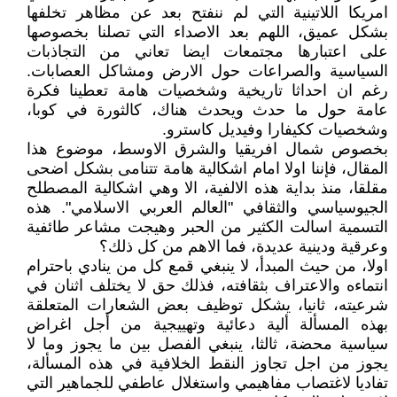
امريكا اللاتينية التي لم ننفتح بعد عن مظاهر تخلفها
بشكل عميق، اللهم بعد الاصداء التي تصلنا بخصوصها
على اعتبارها مجتمعات ايضا تعاني من التجاذبات
السياسية والصراعات حول الارض ومشاكل العصابات.
رغم ان احداثا تاريخية وشخصيات هامة تعطينا فكرة
عامة حول ما حدث ويحدث هناك، كالثورة في كوبا،
وشخصيات ككيفارا وفيديل كاسترو.
بخصوص شمال افريقيا والشرق الاوسط، موضوع هذا
المقال، فإننا اولا امام اشكالية هامة تتنامى بشكل اضحى
مقلقا، منذ بداية هذه الالفية، الا وهي اشكالية المصطلح
الجيوسياسي والثقافي "العالم العربي الاسلامي". هذه
التسمية اسالت الكثير من الحبر وهيجت مشاعر طائفية
وعرقية ودينية عديدة، فما الاهم من كل ذلك؟
اولا، من حيث المبدأ، لا ينبغي قمع كل من ينادي باحترام
انتماءه والاعتراف بثقافته، فذلك حق لا يختلف اثنان في
شرعيته، ثانيا، يشكل توظيف بعض الشعارات المتعلقة
بهذه المسألة ألية دعائية وتهييجية من أجل اغراض
سياسية محضة، ثالثا، ينبغي الفصل بين ما يجوز وما لا
يجوز من اجل تجاوز النقط الخلافية في هذه المسألة،
تفاديا لاغتصاب مفاهيمي واستغلال عاطفي للجماهير التي