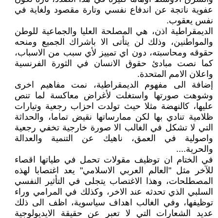
عفوية ناتجة عن اندفاع نفسي وتارة مقصود ولغاية في
نفس يعقوب.
الديمقراطية اذن، هي المصلحة العليا والجماعية للوطن
والمواطنين، وذلك لن يتأتى الا باشراك الجميع ومنحه
حقوقه ومحاسبته، دون اي تمييز لأي سبب من الاسباب،
كما نصت مبادئ حقوق الانسان في الثورة الفرنسية
واعلان الامم المتحدة.
إضافة الى مفهوم الديمقراطية، نمت مفاهيم اخرى
وشوهت صورتها واستغلت لأغراض معاكسة لما تنص
عليها، كالنهضة مثلا حيث تولدت احزاب رجعية وتيارات
ظلامية تنادي بها لكن ممارساتها نقيض تماما، والحداثة
التي لا تشكل في الغالب الا صورة خارجية تخفي رجعية
واصولية في العمق، ناهيك عن التنمية والعدالة
والحرية....
في الختام ان توظيف مقولات تحمل في طياتها اقصاء
للآخر مثل "العالم العربي الاسلامي" يعد اغتصابا لهذه
المصطلحات، وهذا الاغتصاب يتجلى في التأثير النفسي
السلبي الذي تحدثه عند الاخر، وكذلك في المرامي وراء
توظيفها، وفي الغالب اهداف سياسوية، اظف الى ذلك
عديد الشعارات التي لا تعبر عن حقيقة الايديولوجية