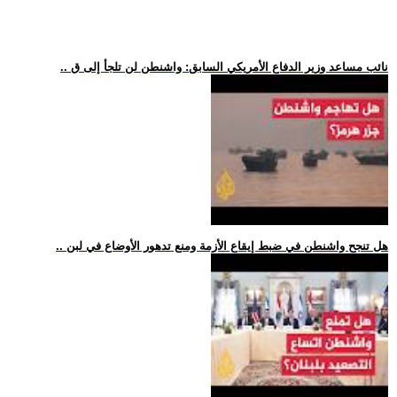
.. نائب مساعد وزير الدفاع الأمريكي السابق: واشنطن لن تلجأ إلى ق
.. هل تنجح واشنطن في ضبط إيقاع الأزمة ومنع تدهور الأوضاع في لبن