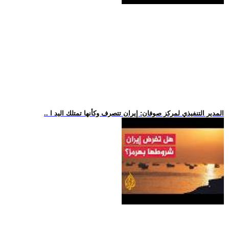
.. المدير التنفيذي لمركز صوفان: إيران تتصرف وكأنها تمتلك اليد ا