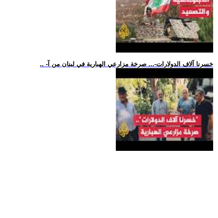
.. -خسرنا آلاف الدولارات-... صرخة مزارعي الهبارية في لبنان من آ