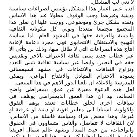
لا تعي لب المشكل.
اذن، على اعتبار هذا المشكل يؤسس لصراعات سياسية
ودينية وغيرهما وجب الوقوف مطولا عند هذا الاساس
ونقده بشكل جرئ وموضوعي، ووجب علينا ان نعلن هذا
المجتمع مجتمعا متعددا ونولي كل مكوناته الثقافية
والدينية والعرقية حقها في المشهد العام، اما سياسة
التهييج والاستغلال الانتخابوي فهي مجرد دعامة لإعادة
انتاج هذه الصراعات التي لا طائل منها، وذلك لن يتأتى الا
عبر خطاب جديد يتبنى ثقافة الاعتراف بالآخر وتقديس
حقه في التعبير، وايضا عبر سياسة ثقافية تتبنى التعدد
وتزاوج الثقافات والانتماءات في مشهد فسيفسائي
يسوده الاحترام المتبادل والانفتاح الواعي، ويمكن
للمدرسة والاعلام ان يلعبا الدور الاهم في هذا المبتغى.
لعل هذه الدعوة معبرة عن عمق ديمقراطي واضح
المعالم، بيد ان هذا العمق الديمقراطي يوظف في
سياقات اخرى لخلق خطابات تعتقد بوهم التفوق
والاولوية، استنادا الى معايير لغوية او دينية او عرقية او
غيرها، وهذا محض هراء وسياسة فاشلة من الاساس،
لان الثقافات لا تتفاضل، والناس متساوون في الحقوق
والواجبات، من حيث المبدأ. ويشهد عالم شمال افريقيا
والشرق الاوسط اوهاما كثيرة في هذا الصدد، تارة تكون