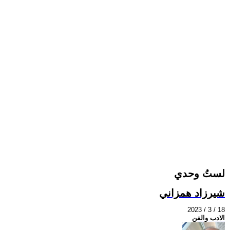
لستُ وحدي
شيرزاد همزاني
2023 / 3 / 18
الادب والفن