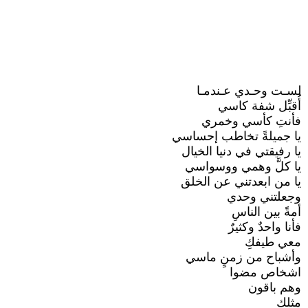
لسـت وحـدي عـندمـا
أُقبِّل شفة كاسي
فأنتِ كأسي وخمري
يا جميلةً تخاطب إحساسي
يا رفيقتي في دنيا الخيال
يا كلَّ وهمي ووسواسي
يا من ابعدتني عن الخلق
وجعلتني وحدي
أمةً بين الناسِ
فأنا واحدٌ وكثيرٌ
معي طيفكِ
وأشباح من زمنٍ ماسي
اشخاص مضوا
وهم باقون
مثلك