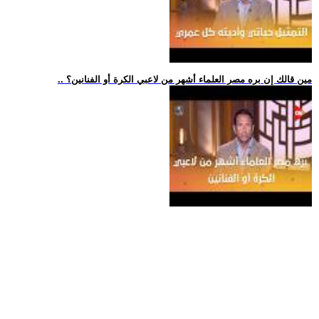
.. مين قالك إن بره مصر العلماء أشهر من لاعبي الكرة أو الفنانين؟