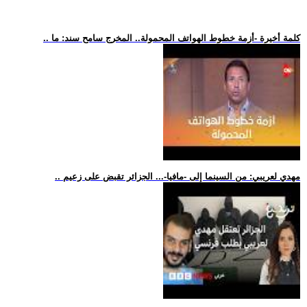
.. كلمة أخيرة -أزمة خطوط الهواتف المحمولة.. المخرج سامح سند: ما
.. مهدي لعريبي: من السينما إلى -مافيا-... الجزائر تقبض على زعيم