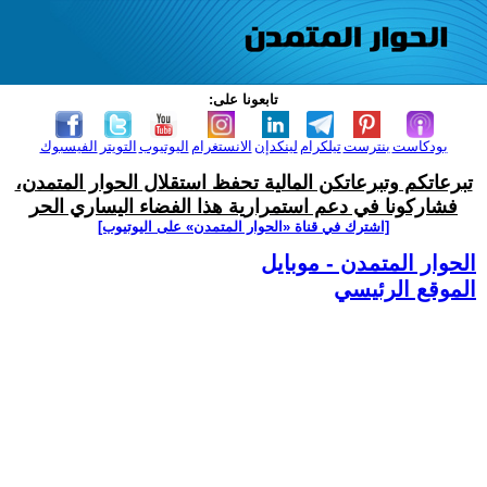
تابعونا على:
بودكاست
بنترست
تيلكرام
لينكدإن
الانستغرام
اليوتيوب
التويتر
الفيسبوك
تبرعاتكم وتبرعاتكن المالية تحفظ استقلال الحوار المتمدن،
فشاركونا في دعم استمرارية هذا الفضاء اليساري الحر
[اشترك في قناة ‫«الحوار المتمدن» على اليوتيوب]
الحوار المتمدن - موبايل
الموقع الرئيسي