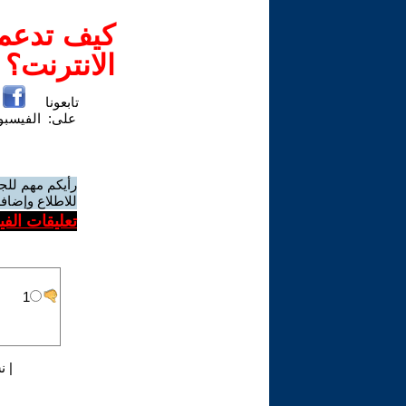
كيف تدعم-
الانترنت؟
تابعونا
على:
الفيسب
رأيكم مهم للج
للاطلاع وإضافة
تعليقات الف
|
ن