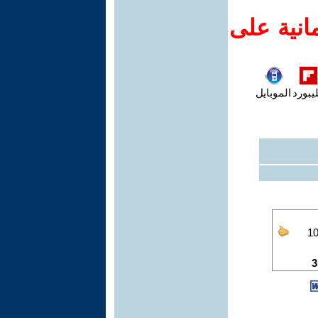
انية على
يبورد
الموبايل