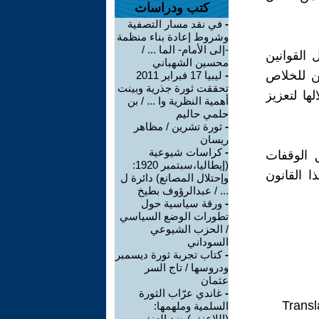
كتب ودراسات
-
في نقد مسار التصفية
وشروط إعادة بناء منظمة
-إلى الأمام- الما ... /
 القوانين
محسين الشهباني
ين للخلاص
-
ليبيا 17 فبراير 2011
تحققت ثورة جذرية وبينت
ا لتعزيز
أهمية النظرية وا ... / بن
حلمي حاليم
-
ثورة تشرين / مظاهر
ريسان
-
كراسات شيوعية
 الوقفات
(إيطاليا،سبتمبر 1920:
 القانون
وإحتلال المصانع) دائرة ل
... / عبدالرؤوف بطيخ
-
ورقة سياسية حول
تطورات الوضع السياسي
/ الحزب الشيوعي
السوداني
-
كتاب تجربة ثورة ديسمبر
ودروسها / تاج السر
عثمان
-
غاندي عرّاب الثورة
Transl
السلمية وملهمها:
(اللاعنف) ضد العنف