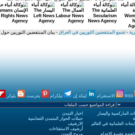
رية
-
تجمع المنتفضين الثوريين في العراق
- بيان المنتفضين الثوريين حول
RSS
الانستغرام
لينكد إن
تيلكرام
بنترست
بلوكر
ث الماركسية واليسار
اخبار التمدن
ة
حملات الحوار المتمدن التضامنية
حاث العلمانية في العالم
الارشيف
أرشيف الاستفتاءات
اهضة عقوبة الاعدام
مروج التمدن