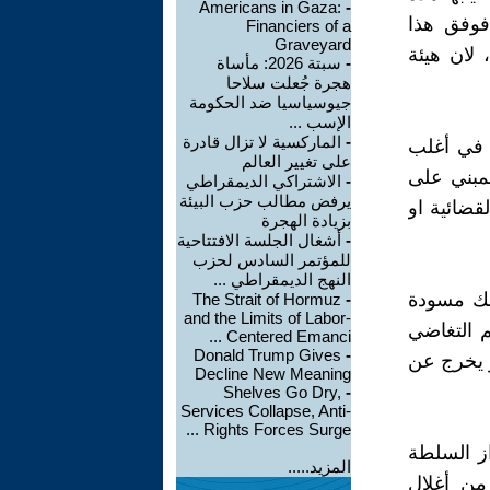
Americans in Gaza:
-
فوفق هذا
Financiers of a
Graveyard
 لان هيئة
-
سبتة 2026: مأساة
هجرة جُعلت سلاحا
جيوسياسيا ضد الحكومة
الإسب ...
-
الماركسية لا تزال قادرة
ز في أغلب
على تغيير العالم
مبني على
-
الاشتراكي الديمقراطي
يرفض مطالب حزب البيئة
لقضائية او
بزيادة الهجرة
-
أشغال الجلسة الافتتاحية
للمؤتمر السادس لحزب
النهج الديمقراطي ...
ذلك مسودة
The Strait of Hormuz
-
and the Limits of Labor-
م التغاضي
Centered Emanci ...
Donald Trump Gives
-
و يخرج عن
Decline New Meaning
Shelves Go Dry,
-
Services Collapse, Anti-
Rights Forces Surge ...
از السلطة
المزيد.....
 من أغلال