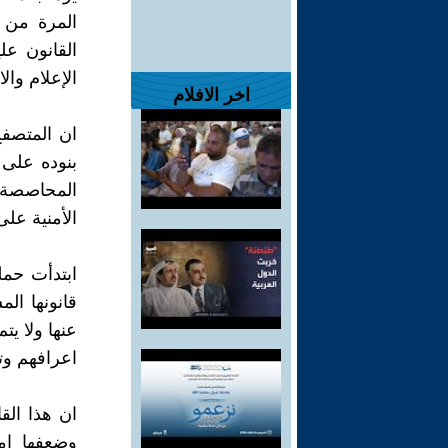
المرة من 
القانون عل
الإعلام وال
اخر الافلام
ان المتصفح
بنوده على
المحاصصة ال
الأمنية عل
ابتدأت حمل
قانونها ال
عنها ولا ي
اعرافهم وتق
ان هذا القا
وضعفها اما