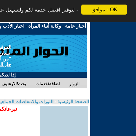
موافق - OK
لتوفير افضل خدمة لكم ولتسهيل عملي
أخبار عامة
-
وكالة أنباء المرأة
-
اخبار الأدب و
الموقع
يسارية
"من أج
حاز ال
إذا لديك
الزوار
اضافة/خدمات
بحث/الارشيف
الصفحة الرئيسية
-
الثورات والانتفاضات الجماهي
تبرعاتكم