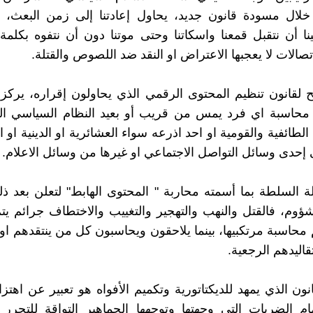
خلال مسودة قانون جديد، يحاول إعادتنا إلى زمن البعث، 
ينا أن نتقبل قمعنا واسكاتنا وحتى موتنا دون أن نتفوه بكلمة،
اتصالات لا يعجبها الاعتراض او النقد ضد اللصوص والقتلة.
 لقانون تنظيم المحتوى الرقمي الذي يحاولون إقراره، يرك
 محاسبة اي فرد يمس من قريب أو بعيد النظام السياسي ال
طائفية والقومية او احد اذرعه سواء العشائرية او الدينية او ا
ى إحدى وسائل التواصل الاجتماعي او غيرها من وسائل الاعلام.
ة السلطة بما أسمته محاربة " المحتوى الهابط" لتعلن بعد 
مشؤوم، فالقتل والنهب والتهجير والتغييب والاختطاف جرائم يت
تم محاسبة مرتكبيها، بينما يلاحقون ويحاسبون كل من ينتقدهم ا
اليدهم الرجعية.
نون الذي يمهد للديكتاتورية وتكميم الأفواه هو تعبير عن اهتز
م الضربات التي وجهتها وتوجهها الجماهير التواقة للتحرر