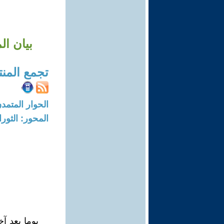
بيان ال
تجمع المنت
الحوار المتمدن-العدد: 7530 - 23
المحور: الثور
يوما بعد آ