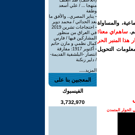
منهجا ... / علي أسعد
وطفة
-
يناير المصري.. والأفق ما
بعد الحداثي / محمد دوير
اعية، والمساواة
-
احتجاجات تشرين 2019
م.
ساهم/ي معنا!
في العراق من منظور
المشاركين فيها / فارس
رار هذا المنبر الحر
كمال نظمي و مازن حاتم
معلومات التحويل
-
أكتوبر 1917: مفارقة
انتصار -البلشفية القديمة-
/ دلير زنكنة
المزيد.....
المعجبين بنا على
الفيسبوك
3,732,970
الحوار المتمدن