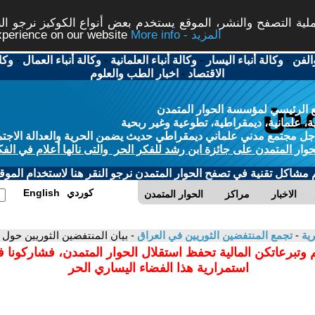
ة التصفح والنشر، الموقع يستخدم بعض أنواع الكوكيز نرجو النق
More info - المزيد
experience on our website
الفن
-
وكالة أنباء اليسار
-
وكالة أنباء العلمانية
-
وكالة أنباء العمال
-
وكا
الاقتصاد
-
اخبار الطب والعلوم
 الرئيسي لمؤسسة الحوار المتمدن
، علمانية، ديمقراطية، تطوعية وغير ربحية
ل مجتمع مدني علماني ديمقراطي حديث يضمن الحرية والعدالة الاجتم
حوار المتمدن على جائزة ابن رشد للفكر الحر والتى نالها أعلام في الفك
م مشاكل تقنية في تصفح الحوار المتمدن نرجو النقر هنا لاستخدام الموقع
كوردي
English
الاخبار
مراكز
الحوار المتمدن
رية
-
تجمع المنتفضين الثوريين في العراق
- بيان المنتفضين الثوريين حول
 وتبرعاتكن المالية تحفظ استقلال الحوار المتمدن، فشاركونا 
استمرارية هذا الفضاء اليساري الحر