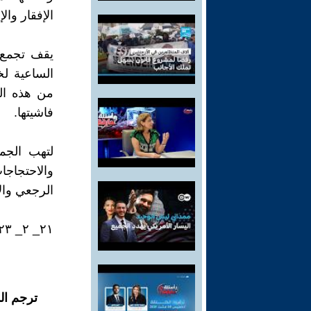
الإفقار وا
يقف تجمع ا
الساعية لخ
من هذه ال
فاشيتها.
لتهب الجم
والاحتجاج
الرجعي وال
٢١_ ٢_ ٢٠٢٣
ترجم ال