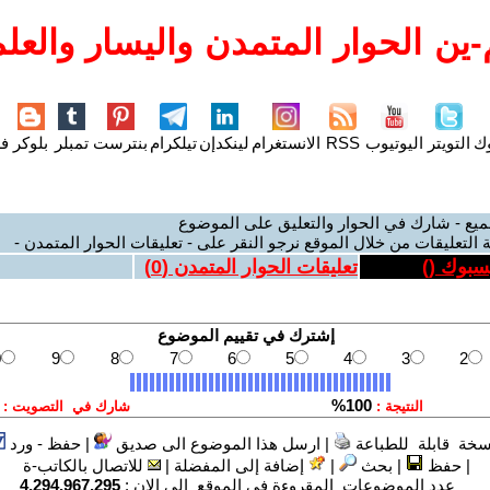
ين الحوار المتمدن واليسار والعلم
وك
التويتر
اليوتيوب
RSS
الانستغرام
لينكدإن
تيلكرام
بنترست
تمبلر
بلوكر
فل
ميع - شارك في الحوار والتعليق على الموضوع
 التعليقات من خلال الموقع نرجو النقر على - تعليقات الحوار المتمدن -
يسبوك (
)
تعليقات الحوار المتمدن (
0
)
سخة قابلة للطباعة
|
ارسل هذا الموضوع الى صديق
|
حفظ - ورد
|
حفظ
|
بحث
|
إضافة إلى المفضلة
|
للاتصال بالكاتب-ة
عدد الموضوعات المقروءة في الموقع الى الان :
4,294,967,295