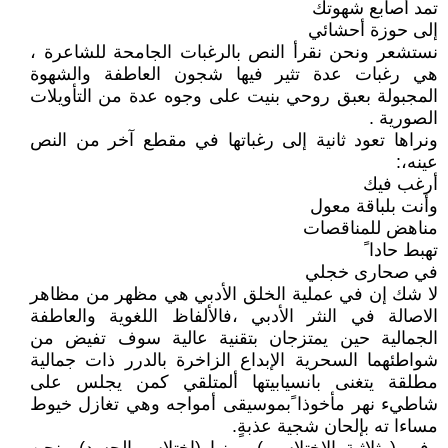
تمد أصابع شهوتك
إلى حوزة أحشائي
نستشعر ونحن نقرأ النص بالرغبات الجامحة للشاعرة ،
هي رغبات عدة تثير فيها شجون العاطفة والشهوة
المجبولة بعبق روحي بنيت على وجوه عدة من التأويلات
الصورية .
ونراها تعود ثانية إلى رغباتها في مقطع آخر من النص
عينه،:
أرغب فيك
وأنت بلباقة معول
مناهض للمناقصات
تهبط حادا ً
في صحارى خجلي
لا شك إن في عملية الخلق الأدبي هي مظهر من مظاهر
الاصالة في النثر الأدبي ،فالألفاظ اللغوية والعاطفة
الجمالية حين يمتزجان بتقنية عالية سوف تفيض من
شواطئهما السحرية الإبداع الزاخرة بالدرر ذات جمالية
مطلقة يتغنى بانسيابيتها ألمتلقي كمن يجلس على
شاطيء نهر مأخوذا ًبموسيقى أمواجه وهي تغازل خيوط
مساءا ته بإلحان شجية عذبةٍ.