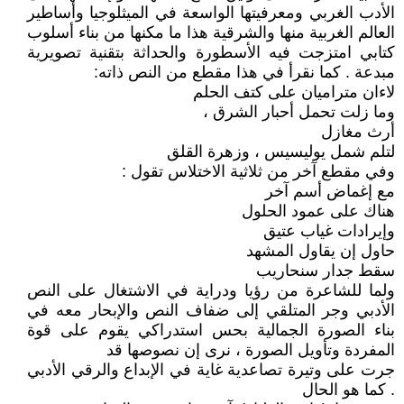
الأدب الغربي ومعرفيتها الواسعة في الميثلوجيا وأساطير
العالم الغربية منها والشرقية هذا ما مكنها من بناء أسلوب
كتابي امتزجت فيه الأسطورة والحداثة بتقنية تصويرية
مبدعة . كما نقرأ في هذا مقطع من النص ذاته:
لاءان متراميان على كتف الحلم
وما زلت تحمل أحبار الشرق ،
أرث مغازل
لتلم شمل يوليسيس ، وزهرة القلق
وفي مقطع آخر من ثلاثية الاختلاس تقول :
مع إغماض أسم آخر
هناك على عمود الحلول
وإيرادات غياب عتيق
حاول إن يقاول المشهد
سقط جدار سنحاريب
ولما للشاعرة من رؤيا ودراية في الاشتغال على النص
الأدبي وجر المتلقي إلى ضفاف النص والإبحار معه في
بناء الصورة الجمالية بحس استدراكي يقوم على قوة
المفردة وتأويل الصورة ، نرى إن نصوصها قد
جرت على وتيرة تصاعدية غاية في الإبداع والرقي الأدبي
. كما هو الحال