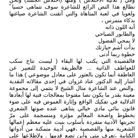
وفي ( ثلاثية الاختلاس ) ومنها (اختلاس الجسد) ونحن
نطالع هذا النص الرائع للشاعرة سوف نتماهى حسيا ً
ولغويا في لعبة المتاهاة والتي أتقنت الشاعرة صياغتها
بذكاء متمرس ،
أنه اللون ذاته
والطابور الصباحي
لا يمحي الفضول
بدأت أشم حيازتك
خطوة ربما أدنى
فالقصيدة التي يكتب لها البقاء ( ليست نتاج سكب
للعواطف الذاتية ... فالطريقة الوحيدة للتعبير عن
العاطفة أنما تكون بالعثور على معادل موضوعي ) هذا ما
أشار إليه الدكتور عناد غزوان في إحدى مقالاته النقدية
.والنص عند الشاعرة منال الشيخ لا ينتمي إلى مجموعة
معينة بقدر ما يكون نصا مفتوحا بمعالجات فنية لها أبعادها
الدلالية في تفكيك الواقع وإثارة الغموض فيه على ضوء
قانون بنائي مادي خيالي يتناهى عنده صوتها الشعري
بخطوط واضحة المعالم مؤثرة ومنسجمة على مرّ
تجربتها الأدبية متفردة بأسلوب بنيت عليه معظم إعمالها
الشعرية منها والقصصية ،فهي أديبة متمكنة من أدواتها
الكتابية ،تعرف متى وأين تضع قدمها . ولإطلاعها على