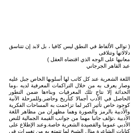
( توالي الألفاظ في النطق ليس كافيا ، بل لابد إن تتناسق
دلالاتها وتتلاقى
معانيها على الوجه الذي اقتضاه العقل )
عبد القاهر الجرجاني
اللغة الشعرية عند كل كاتب لها أسلوبها الخاص جبل عليه
وصار يعرف به من خلال التراكمات المعرفية لديه ،وما
الحداثة إلا نتاج تلك المعرفيات وبناءها ضمن التطور
الحاصل في الأدب أجمالا كتأريخ وحاضر.وللمرحلة الآنية
كوجود خاص تأثير اكبر لما تزاحمت به المساحات الفكرية
والأدبية بالرمز والصورة وهما مظهران من مظاهر اللغة
الأدبية ،تؤلف جانبا مهما من جوانب القيمة الجمالية للنص
الأدبي عموما والقصيدة الشعرية خاصة.وعند الإطلاع على
كتابات الشاعرة منال الشيخ لما تتمتع به من تغييرات في