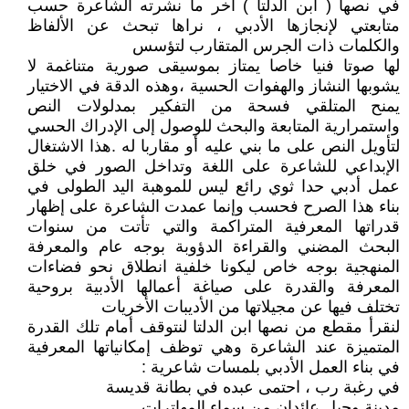
في نصها ( ابن الدلتا ) آخر ما نشرته الشاعرة حسب
متابعتي لإنجازها الأدبي ، نراها تبحث عن الألفاظ
والكلمات ذات الجرس المتقارب لتؤسس
لها صوتا فنيا خاصا يمتاز بموسيقى صورية متناغمة لا
يشوبها النشاز والهفوات الحسية ،وهذه الدقة في الاختيار
يمنح المتلقي فسحة من التفكير بمدلولات النص
واستمرارية المتابعة والبحث للوصول إلى الإدراك الحسي
لتأويل النص على ما بني عليه أو مقاربا له .هذا الاشتغال
الإبداعي للشاعرة على اللغة وتداخل الصور في خلق
عمل أدبي حدا ثوي رائع ليس للموهبة اليد الطولى في
بناء هذا الصرح فحسب وإنما عمدت الشاعرة على إظهار
قدراتها المعرفية المتراكمة والتي تأتت من سنوات
البحث المضني والقراءة الدؤوبة بوجه عام والمعرفة
المنهجية بوجه خاص ليكونا خلفية انطلاق نحو فضاءات
المعرفة والقدرة على صياغة أعمالها الأدبية بروحية
تختلف فيها عن مجيلاتها من الأديبات الأخريات
لنقرأ مقطع من نصها ابن الدلتا لنتوقف أمام تلك القدرة
المتميزة عند الشاعرة وهي توظف إمكانياتها المعرفية
في بناء العمل الأدبي بلمسات شاعرية :
في رغبة رب ، احتمى عبده في بطانة قديسة
مدينة وجبل عائدان من سماء المهاترات