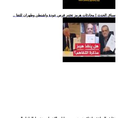
.. سياق الحدث | محادثات هرمز تختبر فرص عودة واشنطن وطهران للتفا