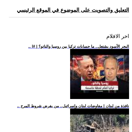
التعليق والتصويت على الموضوع في الموقع الرئيسي
اخر الافلام
.. البحر الأسود يشتعل.. ما حسابات تركيا بين روسيا والناتو؟ | #ا
.. نافذة من لبنان | مفاوضات لبنان وإسرائيل.. من يفرض شروط المرح