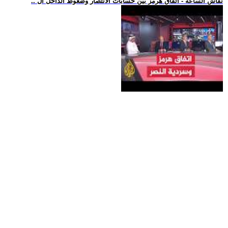
.. نقاش الساعة - اتفاق هرمز بين حسابات الانتصار وضغوط الداخل ال