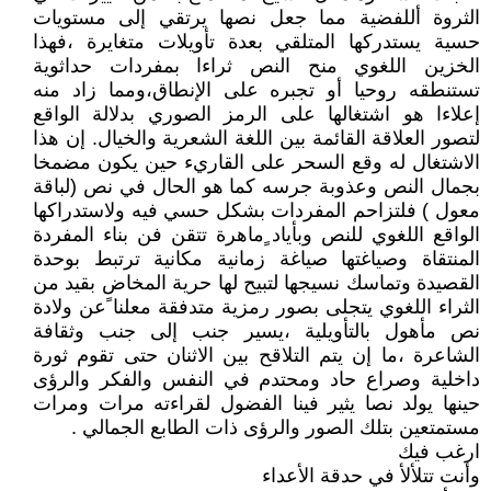
الثروة أللفضية مما جعل نصها يرتقي إلى مستويات
حسية يستدركها المتلقي بعدة تأويلات متغايرة ،فهذا
الخزين اللغوي منح النص ثراءا بمفردات حداثوية
تستنطقه روحيا أو تجبره على الإنطاق،ومما زاد منه
إعلاءا هو اشتغالها على الرمز الصوري بدلالة الواقع
لتصور العلاقة القائمة بين اللغة الشعرية والخيال. إن هذا
الاشتغال له وقع السحر على القاريء حين يكون مضمخا
بجمال النص وعذوبة جرسه كما هو الحال في نص (لباقة
معول ) فلتزاحم المفردات بشكل حسي فيه ولاستدراكها
الواقع اللغوي للنص وبأياد ٍماهرة تتقن فن بناء المفردة
المنتقاة وصياغتها صياغة زمانية مكانية ترتبط بوحدة
القصيدة وتماسك نسيجها لتبيح لها حرية المخاض بقيد من
الثراء اللغوي يتجلى بصور رمزية متدفقة معلنا ًعن ولادة
نص مأهول بالتأويلية ،يسير جنب إلى جنب وثقافة
الشاعرة ،ما إن يتم التلاقح بين الاثنان حتى تقوم ثورة
داخلية وصراع حاد ومحتدم في النفس والفكر والرؤى
حينها يولد نصا يثير فينا الفضول لقراءته مرات ومرات
مستمتعين بتلك الصور والرؤى ذات الطابع الجمالي .
ارغب فيك
وأنت تتلألأ في حدقة الأعداء