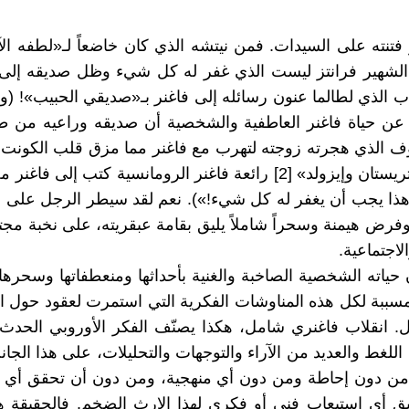
فتنته على السيدات. فمن نيتشه الذي كان خاضعاً لـ«لطفه ال
الشهير فرانتز ليست الذي غفر له كل شيء وظل صديقه إلى ا
ب الذي لطالما عنون رسائله إلى فاغنر بـ«صديقي الحبيب»! (وم
عن حياة فاغنر العاطفية والشخصية أن صديقه وراعيه من طبق
وف الذي هجرته زوجته لتهرب مع فاغنر مما مزق قلب الكونت،
أن سمع «تريستان وإيزولد» [2] رائعة فاغنر الرومانسية كتب إلى فا
ذا يجب أن يغفر له كل شيء!»). نعم لقد سيطر الرجل على أ
فرض هيمنة وسحراً شاملاً يليق بقامة عبقريته، على نخبة مجتم
لاجتماعية.
 حياته الشخصية الصاخبة والغنية بأحداثها ومنعطفاتها وسحره
مسببة لكل هذه المناوشات الفكرية التي استمرت لعقود حول ا
. انقلاب فاغنري شامل، هكذا يصنّف الفكر الأوروبي الحدث 
اللغط والعديد من الآراء والتوجهات والتحليلات، على هذا الجان
 من دون إحاطة ومن دون أي منهجية، ومن دون أن تحقق أي
يق أي استيعاب فني أو فكري لهذا الإرث الضخم. فالحقيقة 