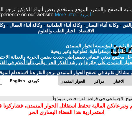
ة التصفح والنشر، الموقع يستخدم بعض أنواع الكوكيز نرجو النق
More info - المزيد
experience on our website
الفن
-
وكالة أنباء اليسار
-
وكالة أنباء العلمانية
-
وكالة أنباء العمال
-
وكا
الاقتصاد
-
اخبار الطب والعلوم
 الرئيسي لمؤسسة الحوار المتمدن
، علمانية، ديمقراطية، تطوعية وغير ربحية
ل مجتمع مدني علماني ديمقراطي حديث يضمن الحرية والعدالة الاجتم
حوار المتمدن على جائزة ابن رشد للفكر الحر والتى نالها أعلام في الفك
م مشاكل تقنية في تصفح الحوار المتمدن نرجو النقر هنا لاستخدام الموقع
كوردي
English
الاخبار
مراكز
الحوار المتمدن
نهج الاجتماعي في قراءة الفن: فاغنر نموذجاً
 وتبرعاتكن المالية تحفظ استقلال الحوار المتمدن، فشاركونا 
استمرارية هذا الفضاء اليساري الحر