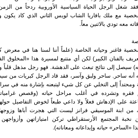
قد شغل الرجل الحياة السياسية الأوروبية ردحاً من الزمن
خصية مع ملك بافاريا الشاب لويس الثاني الذي كاد يكون وص
ته معه تودي بالاثنين معاً.
صة
خصية فاغنر وحياته الخاصة (علماً أننا لسنا هنا في معرض ك
تعريف بالفنان الكبير) لكن أي متتبع لمسيرة هذا «المخلوق الف
) سيصل إلى نتائج تبعث على الدهشة. فهو رجل مذهل قلباً وقا
ه أنه ساحر. ساحر ولبق وآسر، فقد قاد الرجل كبريات من سيد
فة ومحتداً إلى التخلي عن كل شيء ليتبعنه بإشارة منه في سرا
 فقره وتشرده في أغلب مراحل حياته (وقصص غرامياته
اعثة على الإدهاش فعلاً ولا داعي طبعاً لخوض التفاصيل حوله
ر، من ابنة الموسيقي فرانز ليست التي هجرت أباها وزوجها
نخبة المجتمع الأرستقراطي تركن امتيازاتهن وأزواجهن و
 «الساحر» حياته وإبداعاته ومعاناته).