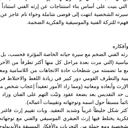
التي بنيت على أساس بناء استنتاجات عن إرثه الفني استناداً 
سيرته الشخصية انتهت إلى فوضى شاملة وخواء تام عاجز عن 
فهم» للتركة الفنية والموسيقية والفكرية الضخمة.
وأفكاره
رثه الفني الضخم مع سيرة حياته الخاصة المؤثرة فحسب، بل ك
ياسية (التي مرت بعدة مراحل كل منها أكثر تطرفاً من الآخر)
ع ما تضمنته من شطحات حادة الاتجاهات من اللاسامية ومعاد
نية والتطرف القومي دور كبير في زيادة اللغط والاختلاط ف
لإرث وأبعاده ومعانيه (ومما زاد الأمور تعقيداً إعجاب شخص مث
حد التقديس بعد بضعة عقود وثبّت التهم على الفنان وزاد 
ئماً مسبقاً حول اسمه وتوجهاته وتقييمات أعماله).
ثر شكل خليطاً غريباً وشديد التعقيد. وبات تقييم إرث فاغنر
رية يختلط فيها إرث العبقري الموسيقي والفني مع توجهاته
لشخصية ومع جملة من التحزبات والأفكار المسبقة والأيديولوج