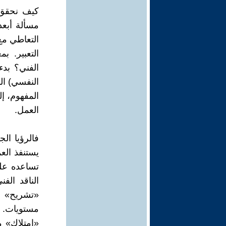
كيف نحقق «
مسألة أبعد
التعاطي مع
التعبير. ب
الفني؟ بدء
النفسي) الم
المفهوم، إل
العمل.
فالرؤيا الج
يستنفذ العم
تساعده على 
«تشريح» ا
مستويات. 
«امتلاك» مع