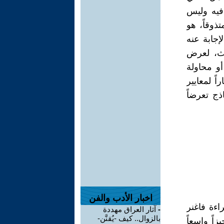
 فيه وليس
ذوقاً، هو
إجابة عنه
حث، لعرض
أو محاولة
نه ممثّلاً جباراً لمعايير
ذج تعرضاً
اخبار الأدب والفن
اءة فاغنر
-
آثار العراق مهددة
بالزوال.. كيف -يُقنَّن-
اً واسعاً