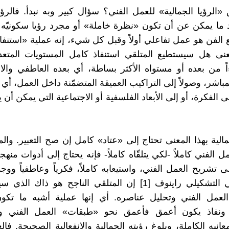
الرؤيا الجمالية» للعمل الفني؟ سؤال كبير وبه نبدأ. فالرؤيا
 ما يمكن عن أن تكون «نظرة خاملة» أو مجرد رؤيا سكونيّه لا
 الفن هو عمل تفاعلي أولاً وقبل كل شيء، إنه عملية «استنف
معنى هل سيستطيع المتلقي استنفاذ كامل المستويات المتعد
اً من بعده أو مستواه الأكثر بساطة، أي بعده العاطفي والان
باشر، وصولاً إلى التراكيب العميقة المتضمّنة داخل العمل، أي 
ى الفكرة، أو إلى الأبعاد الفلسفية أو الاجتماعية التي يمكن أن ي
مالية بهذا المعنى تحتاج إلى «عتاد» كامل إن صح التعبير. وال
ل الفني كاملاً -لكي يتلقّاه كاملاً- فإنه يحتاج إلى أدوات منه
تشريح العمل الفني، واستيعابه كاملاً، فكرياً وعاطفياً ووجدان
الناقد الفني التشكيلي راينوف [1] إن المتلقي الناجح هو ذاك 
لعمل الفني وتحليل عناصره. أي إنها عملية أشبه ما تكون
ونفاذ يكون أعمق فأعمق نحو «طبقات» العمل الفني وص
انيه الكاملة، وبلوغ رؤيته الجمالية والانفعالية الصحيحة. فال