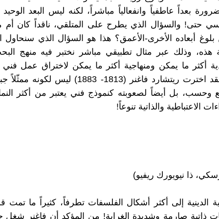
ورة بعداً عاطفياً وانفعالياً مباشراً، لكنه ليس البعد الوحيد
سي حتى! والسؤال الذي يطرح على المتلقي، ناقداً كان أم مت
لوغ أبعاده الأخرى-الأعمق؟ هذا هو السؤال الذي سنحاول ال
ة هذه، وذلك عبر مثال تطبيقي مباشر نختبر فيه منهج الب
ة أكثر ما يمكن ومنهاجية أكثر ما يمكن لاختراق عمل فني 
استنفاذه. لقد اخترت ريتشارد فاغنر (1813- 1883) ليس لكو
ع وحسب، بل أيضاً لصعوبته كنموذج فني يعتبر من أكثر النما
ءات الاعتباطية والذاتية تنوعاً!
رسكي، ذا نيويورك ريفيو)
 الدينية إلى أكثر أشكال الفلسفات تطرفاً، كثيراً ما تمت قر
بات ذاتية صارمة وشديدة الغرابة! من المؤكد أن فاغنر شغل حيز