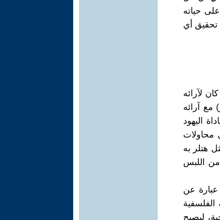
على حياته
تحقيق أي
ان لآرائه
 مع آرائه
اة اليهود
ي محاولات
ل هتلر به
من اللبس
 عبارة عن
 الفلسفية
ية، ليصبح