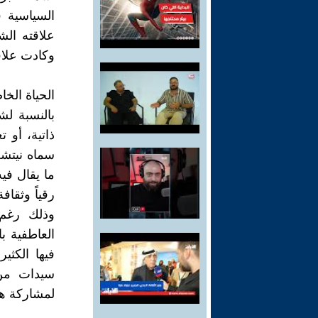
السياسية ف
علاقته الش
وكادت علاقا
الحياة الخا
بالنسبة لش
ذاتية، أو 
سماه نيتشه
ما يقال في
رقياً وثقا
وذلك رغم
العاطفية ب
فيها الكثي
سيدات من 
لمشاركة هذا