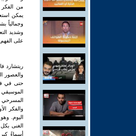
من الفكر 
يمكن استعا
وجمالياً 
وشديد التع
على الفهم 
ريتشارد فا
والعصور ال
حتى في فكر
الموسيقي ك
المسرحي وا
والفكر الأ
اليوم. وهو
الغنى بكل 
أسماءً كبر