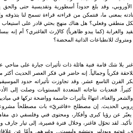
الأوروبي، وقد بلغ حدوداً أسطورية وتقديسية حتى والحق ي
دته بمعنى ما، فنتمكن من قراءته قراءة تسمح لنا بتذوقه وإدر
بشكل منطقي وفعلي؟ هل هناك منهج بحثي قادر على استيعاب
قيد والغرابة (كما يبدو ظاهرياً) كالإرث الفاغنري؟ أم إنه بب
ومتروك للانطباعات الذاتية المحضة؟
غنر بلا شك قامة فنية هائلة ذات تأثيرات جبارة على مناحي 
لاحقة فكرياً وجمالياً. إنه حاضر في فكر العصر الحديث أكثر
 القرن التاسع عشر. وقد تجاوزت تأثيراته حدود الموسيقى 
ثيراً. فتعديات نتاجاته المتعددة المستويات وصلت إلى الأ
لشعر والغناء، انتهاءً بتأثيرات حاسمة وواضحة تركها في ميادي
وروبي الحديث. إن مصطلح «فاغنريّ» بات مصطلحاً مشروعاً 
 يعبّر عن رؤيا كبرى وأفكار، ومحتوى فني وفلسفي ذي مفاه
تأكيد. لقد تحوّل فاغنر، وخلال فترة قصيرة، إلى تيار جارف
ى، غوتيه وبودلير ونيتشه وليست... وغيرهم. وأمّا عن علاقاته