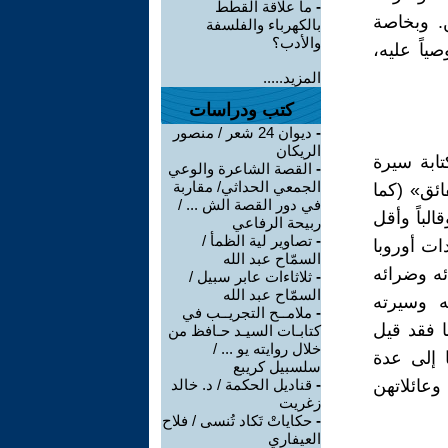
-
ما علاقة القطط
. وبخاصة
بالكهرباء والفلسفة
والأدب؟
ياً عليه،
المزيد.....
كتب ودراسات
-
ديوان 24 شعر / منصور
الريكان
تابة سيرة
-
القصة الشاعرة والوعي
الجمعي الحداثي/ مقاربة
ائق» (كما
في دور القصة الش ... /
لباً وأقل
ربيحة الرفاعي
-
تصاوير لية الظمأ /
ات أوروبا
السمّاح عبد الله
ئه وضرائه
-
ثلاثاءات عابر سبيل /
السمّاح عبد الله
 وسيرته
-
ملامــح التجريــب في
ا فقد قيل
كتابـات السيـد حـافظ من
خلال روايته يو ... /
 إلى عدة
سلسبيل كريبع
عائلاتهن
-
قناديل الحكمة / د. خالد
زغريت
-
حكاياتْ تَكاد تُنسى / فلاح
العيفاري