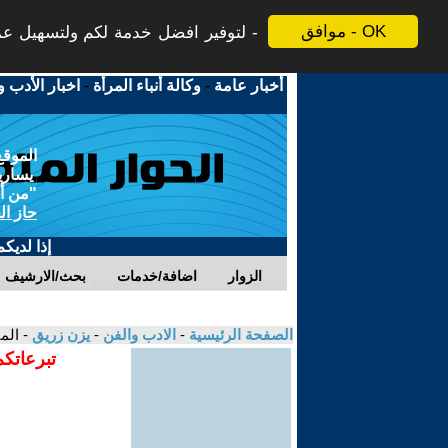
موافق - OK
لتوفير افضل خدمة لكم ولتسهيل عملي
أخبار عامة
-
وكالة أنباء المرأة
-
اخبار الأدب و
الموقع
يسارية
"من أج
حاز ال
إذا لديك
الزوار
اضافة/خدمات
بحث/الارشيف
الصفحة الرئيسية
-
الادب والفن
-
يزن زريق
- الم
تبرعاتكم