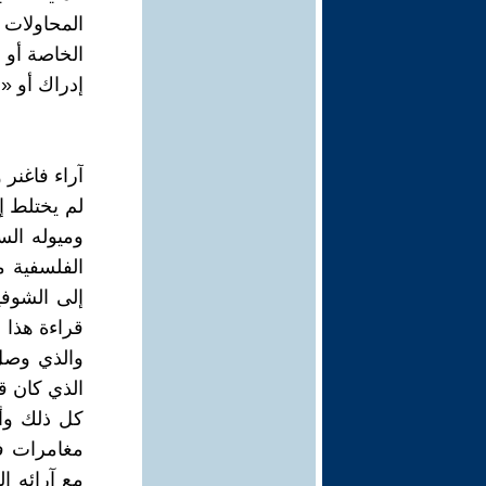
المحاولات 
الخاصة أو 
إدراك أو «
آراء فاغنر 
لم يختلط إ
وميوله الس
الفلسفية م
إلى الشوفي
قراءة هذا ا
والذي وصل 
الذي كان قا
كل ذلك وأك
مغامرات فك
مع آرائه ا