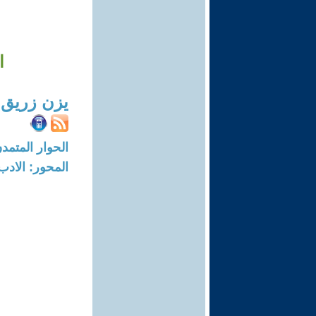
ا
يزن زريق
الحوار المتمدن-العدد: 7455 - 22
المحور: الادب