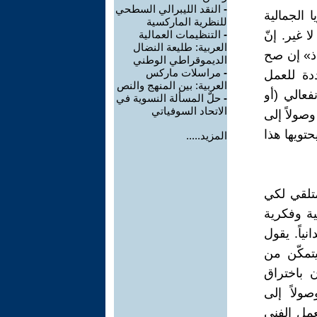
-
النقد الليبرالي السطحي
 الجمالية
للنظرية الماركسية
 غير. إنّ
-
التنظيمات العمالية
العربية: طليعة النضال
اذ» إن صح
الديموقراطي الوطني
-
مراسلات ماركس
دة للعمل
العربية: بين المنهج والنص
فعالي (أو
-
حلّ المسألة النسوية في
الاتحاد السوفياتي
وصولاً إلى
حتويها هذا
المزيد.....
متلقي لكي
جية وفكرية
ياً. يقول
الذي سيتمكّن من
 باختراق
ولاً إلى
عمل الفني