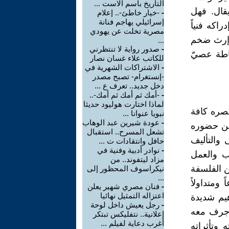
التاريخ باسم الاست ...
قال. فهل
-
-خيار خاطئ-.. إعلام
إسرائيلي يهاجم فنانة
اكه فنياً
مصرية تخلت عن يهودي
 إرث ضخم
...
-
صدور رواية لا تنتظرني
ساطة عصيّ
للكاتب علاء غسان نصار
-
الاشتراكات الشهرية في
-إنستغرام- تصبح مصدر
دخل جديد.. تعرف ع ...
-
-أمك ثم أمك ثم أمك-..
لماذا اختارت هوليود حديثا
عصره كافة
نبويا عنوانا ...
-
عودة شيرين عبد الوهاب
 من حضوره
تشعل المسرح.. استقبال
والتأليف
حافل وانتقادات ت ...
-
نوادر أدبية وفنية في
دب والعمل
مزاد ليتفوند.. من
ن الفلسفة
نيكراسوف المحظور إلى
...
ومتداولاً
-
فنان مصري شهير يعلن
اعتزاله التمثيل نهائيا
يم شديدة
-
رجل يعيش داخل لوحة
 وجرف معه
إعلانية.. نتفليكس تبتكر
أغرب دعاية لفيلم ...
 وتأثراته