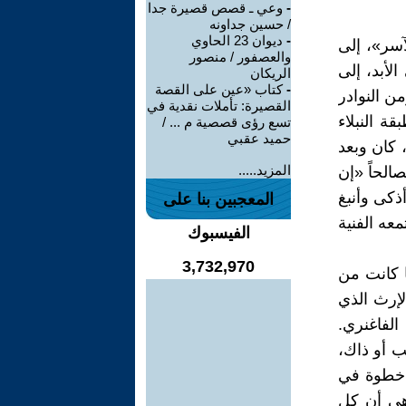
-
وعي ـ قصص قصيرة جدا
/ حسين جداونه
-
ديوان 23 الحاوي
آسر»، إلى
والعصفور / منصور
لأبد، إلى
الريكان
-
كتاب «عين على القصة
ن النوادر
القصيرة: تأملات نقدية في
ة النبلاء
تسع رؤى قصصية م ... /
حميد عقبي
 كان وبعد
المزيد.....
غنر مصالحاً «إن
ذكى وأنبغ
المعجبين بنا على
عه الفنية
الفيسبوك
3,732,970
ا كانت من
لإرث الذي
الفاغنري.
ب أو ذاك،
 خطوة في
هي أن كل