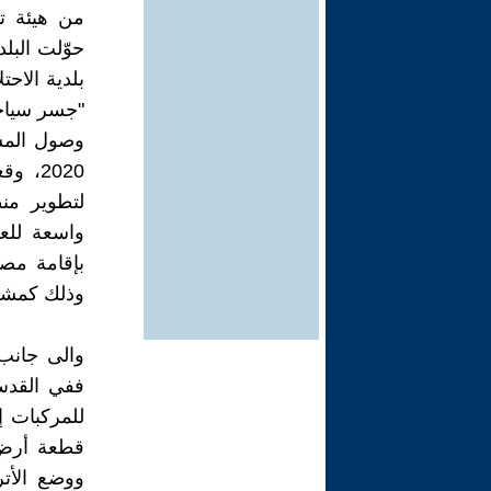
من هيئة ت
حوّلت البل
بلدية الاح
وصول المس
2020،
لتطوير من
واسعة للع
بإقامة مصا
وذلك كمشرو
والى جانب
ففي القدس
للمركبات إ
قطعة أرض 
ووضع الأت