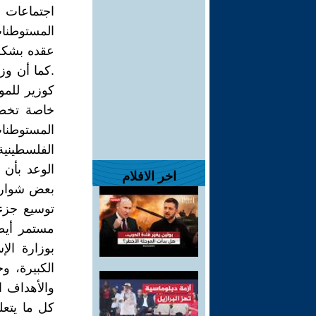
اجتماعات 
المستوطنات
عقده بشكل
.كما أن و
كوزير للم
خاصة تخطي
المستوطنا
الفلسطينية
الوعد بأن
اخر الافلام
توسيع جزء
مستمر أيضا
بوزارة الإ
الكبيرة، و
والأهداف ال
كل ما يتعل