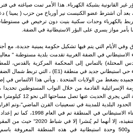
ر غير القانونية بشبكة الكهرباء. هذا الأمر تمت صياغته في فتر
 بعد أن اشترط عضو الكنيست نير أورباخ من حزب ( يمينا ) دع
بط بالكهرباء وحدات سكنية بنيت دون ترخيص في مستوطنات 
ا بأمر مواز يسري على البؤر الاستيطانية في الضفة.
 وفي الأيام التي يتم فيها تشكيل حكومة يمينية جديدة، مع أج
اء الاستيطاني في الضفة الغربية تقدمت بلدية مستوطنة " معاليه
 المحتلة) بالتماس إلى المحكمة المركزية بالقدس، للمطال
مخطط بناء حي استيطاني جديد في منطقة (E1) ، التي تربط
جميده بضغط من الولايات المتحدة . ويأتي هذا الالتماس في إ
ة الإسرائيلية القادمة من خلال النواب المستوطنين تحديدا
ان المنطقة التي يجري الحديث عنها تصل مس
الحدود البلدية للمدينة في تسعينيات القرن الماضي"،وتم اقر
الهيكلي للبناء الاستيطاني في المنطقة تم في ا
تفصيليين لتنفيذه، إلا أنهما لم يُنشرا إلا في شبا
ثلاثة آلاف و500 وحدة استيطانية في هذه المنطقة المعروفة ب