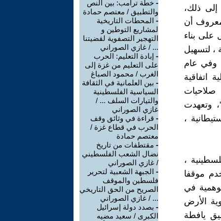
-
خطة ترامب: بين النص
إلى ذلك،
والتطبيق / معتصم حمادة
-
المحطات التاريخية
ومعروف أن
لمشاريع التوطين و
 على بناء
التهجير التصفوية لقضيتنا
... / غازي الصوراني
 الربابة ، لتسهيل
-
إبادة التعليم: الحرب
 وفي عام
على التعليم من غزة إلى
الغرب / محمود الصباغ
ة اتفاقية
-
بين العلمانية في الثقافة
 صلاحيات
السياسية الفلسطينية
والتيارات السلف ... /
، وتعهدت
غازي الصوراني
يطانية ،
-
قراءة في وثائق وقف
الحرب في قطاع غزة /
معتصم حمادة
-
مقتطفات من تاريخ
نضال الشعب الفلسطيني
سطينية ،
/ غازي الصوراني
-
الجبهة الشعبية لتحرير
م موقفا
فلسطين والموقف
لوهمية في
الصريح من الحق التاريخي
... / غازي الصوراني
ية الأرض
-
بصدد دولة إسرائيل
يق يافطة
الكبرى / سعيد مضيه