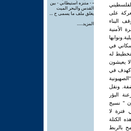
-
- متنزه استيطاني - بين
الفلسطيني
القدس والبحر الميت
معركة على
يغلق ملف ما يسمى ح ...
ف البناء
المزيد.....
 الأمنية
ية.ونوابها
سكاني في
تخطيط له
ا يعيشون
ر كهدف في
لصهيونية
ضفة. ونقل
نة البؤر
ون " نسيج
ي فترة لا
ذه الكتلة
ح بالربط