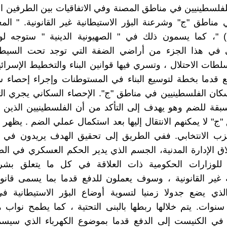
لفلسطينيين في مناطق المصنة وفي الاتفاقيات بين الطرفين 
ي مناطق "ج" وشرعنة البؤر الاستيطانية غير القانونية. " ال
 "، كما يسمون ذلك في " الصهيونية الدينية " ستوجه لوق
 في هذا الجزء من أراضي الضفة التي توجد تحت السيطرة
لطات الاحتلال ، وتسري فيها قوانين البناء والتخطيط الإسرائيل
ع قدما بخطة لتوسيع البناء في المستوطنات وإجراء إحصاء 
كان الفلسطينيين في مناطق "ج". الإحصاء السكاني يجري ال
قة للضم وهو يهدف إلى التأكد من أن الفلسطينيين الذين ل
ج" لا يمكنهم الانتقال إليها بعد استكمال عملي الضم . يظه
زب الانتخابي. ففي الطريق إلى تحقيق الهدف يريدون في "ا
غلاق الإدارة المدنية، الجسم الذي يدير الحكم العسكري في ال
 للوزارات الحكومية ذات العلاقة في كل ما يتعلق بشرع
ة غير القانونية ، وسوف يعملون للدفع قدما بما يسمى قان
الذي يضع جدولا زمنيا لتسوية أوضاع البؤر الاستيطانية ف
 سنوات. يتم خلالها ربطها بالبنى التحتية ، كما يطمح نواب ه
 في الكنيست إلى الدفع قدما بموضوع الكهرباء الذي سيسم