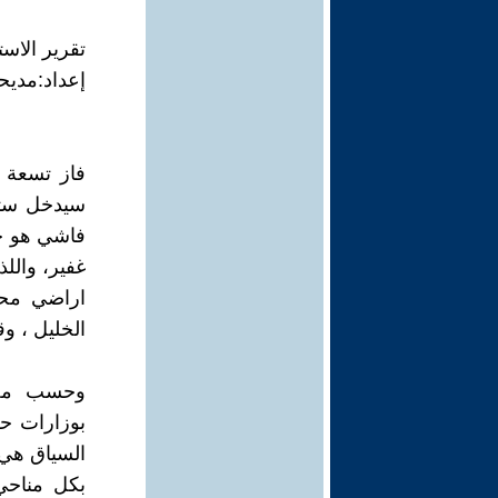
تقرير الاستيطان ا
إعداد:مديح
فاز تسعة 
سيدخل ستة 
فاشي هو جز
غفير، والل
اراضي محا
الخليل ، وق
وحسب مصاد
بوزارات حك
السياق هي 
بكل مناحي