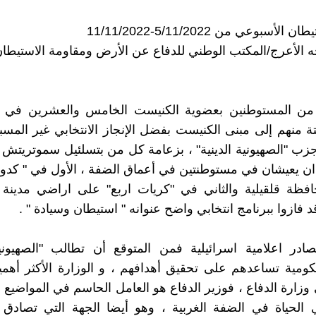
لأسبوعي من 5/11/2022-11/11/2022
ه الأعرج/المكتب الوطني للدفاع عن الأرض ومقاومة الاستيطا
من المستوطنين بعضوية الكنيست الخامس والعشرين في ا
منهم إلى مبنى الكنيست بفضل الإنجاز الانتخابي غير المس
ب "الصهيونية الدينية" ، بزعامة كل من بتسلئيل سموتريتش و
ذان يعيشان في مستوطنتين في أعماق الضفة ، الأول في " كدو
فظة قلقيلية والثاني في "كريات اربع" على اراضي مدينة
د فازوا ببرنامج انتخابي واضح عنوانه " استيطان وسيادة " .
ر اعلامية اسرائيلية فمن المتوقع أن تطالب "الصهيونية 
ومية تساعدهم على تحقيق أهدافهم ، و الوزارة الأكثر أهم
وزارة الدفاع ، فوزير الدفاع هو العامل الحاسم في المواضيع ا
 الحياة في الضفة الغربية ، وهو أيضا الجهة التي تصادق