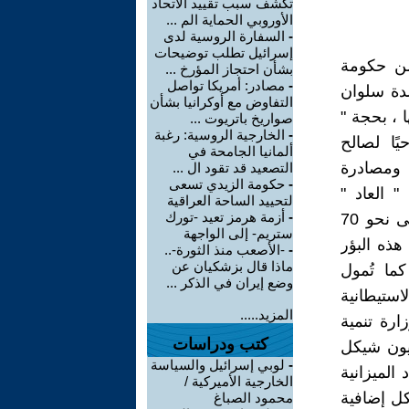
تكشف سبب تقييد الاتحاد
الأوروبي الحماية الم ...
-
السفارة الروسية لدى
إسرائيل تطلب توضيحات
نية 28 مليون شيكل من حكومة
بشأن احتجاز المؤرخ ...
-
مصادر: أمريكا تواصل
لدة سلوان
التفاوض مع أوكرانيا بشأن
 ، بحجة "
صواريخ باتريوت ...
-
الخارجية الروسية: رغبة
ًا لصالح
ألمانيا الجامحة في
 ومصادرة
التصعيد قد تقود ال ...
-
حكومة الزيدي تسعى
 العاد "
لتحييد الساحة العراقية
-
أزمة هرمز تعيد -تورك
الاستيطانية من أغنى الجمعيات غير الحكومية في اسرائيل وتشرف على نحو 70
ستريم- إلى الواجهة
هذه البؤر
-
-الأصعب منذ الثورة-..
ماذا قال بزشكيان عن
ما تُمول
وضع إيران في الذكر ...
ستيطانية
المزيد.....
ارة تنمية
كتب ودراسات
ة القدس، وهيئة تنمية القدس ". ومن أصل 28 مليون شيكل
-
لوبي إسرائيل والسياسة
رض إعداد الميزانية
الخارجية الأميركية /
كل إضافية
محمود الصباغ