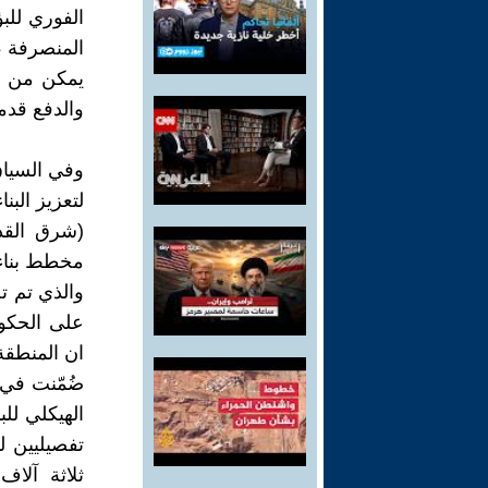
الفوري للبؤ
المنصرفة ،
يمكن من ر
والدفع قدم
وفي السياق
لتعزيز البن
(شرق القدس
والذي تم ت
على الحكوم
ضُمّنت في 