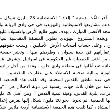
على صعيد آخر تلقّت جمعية " إلعاد " الاستيطا
لدعم مشاريعها الاستيطانية والتهويدية في حي وادي الربابة بب
جد الأقصى المبارك ، بهدف تغيير طابع الأرض والاستيلاء عليها
. ويخدم المشروع التهويدي تطوير المنطقة المقدسية سياحي
ن ، وعلى حساب أصحاب الأرض الأصليين ، وسلب حقوقهم
عقاراتهم في بلدة سلوان ، وطردهم منها . وتعتبر جمعية "
انية تقع أغلبها في منطقة وادي حلوة ، وتنفذ من أجل زيادة 
انونية ومالية ضخمة للاستيلاء على عقارات المقدسيين ، ك
في عدة مناطق بالقدس المحتلة. وقد تلقت هذه الجمعية الا
عامة من خلال ثلاث جهات رسمية في دولة الاحتلال هي : "وز
القدس والتراث، بلدي
حصلت عليها الجمعية، تم تحويل نحو 20 مليون شيكل إليها لغ
المشاة ، كما تلقت هذه الجمعية الاستيطانية أربعة ملايين شي