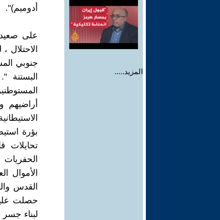
أدوميم)".
الاحتلال ، 
جنوبي المس
المزيد.....
البستنة "
المستوطني
أراضيهم و
بؤرة استيط
تحايلات ق
الحفريات 
الأموال ال
لبناء جسر 