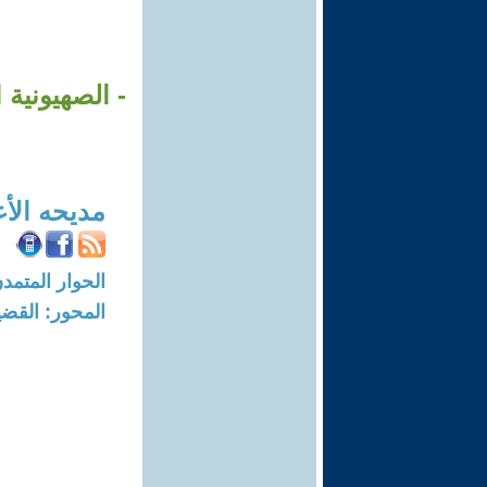
- الصهيونية 
مديحه الأ
الحوار المتمدن-العدد: 7430 - 22
المحور: القضي