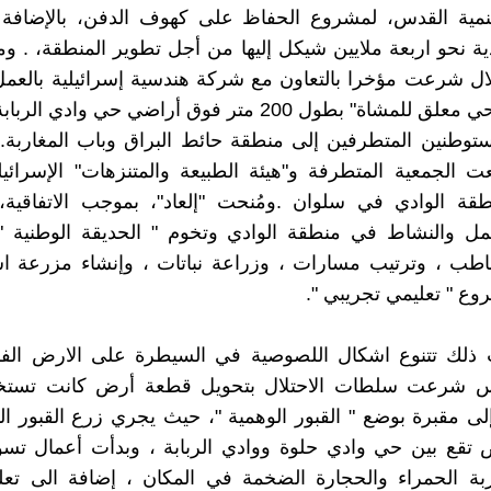
نمية القدس، لمشروع الحفاظ على كهوف الدفن، بالإضافة 
دية نحو اربعة ملايين شيكل إليها من أجل تطوير المنطقة، . 
تلال شرعت مؤخرا بالتعاون مع شركة هندسية إسرائيلية بالعمل
"جسر سياحي معلق للمشاة" بطول 200 متر فوق أراضي حي وادي
توطنين المتطرفين إلى منطقة حائط البراق وباب المغاربة.
 وقعت الجمعية المتطرفة و"هيئة الطبيعة والمتنزهات" الإسرائيلي
طقة الوادي في سلوان .ومُنحت "إلعاد"، بموجب الاتفاقية،
مل والنشاط في منطقة الوادي وتخوم " الحديقة الوطنية "
طب ، وترتيب مسارات ، وزراعة نباتات ، وإنشاء مزرعة است
ع " تعليمي تجريبي ".
 ذلك تتنوع اشكال اللصوصية في السيطرة على الارض الفل
 شرعت سلطات الاحتلال بتحويل قطعة أرض كانت تستخد
لى مقبرة بوضع " القبور الوهمية "، حيث يجري زرع القبور ا
تقع بين حي وادي حلوة ووادي الربابة ، وبدأت أعمال تسو
ربة الحمراء والحجارة الضخمة في المكان ، إضافة الى تعل