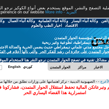
ة التصفح والنشر، الموقع يستخدم بعض أنواع الكوكيز نرجو النق
More info - المزيد
experience on our website
الفن
-
وكالة أنباء اليسار
-
وكالة أنباء العلمانية
-
وكالة أنباء العمال
-
وكا
الاقتصاد
-
اخبار الطب والعلوم
 الرئيسي لمؤسسة الحوار المتمدن
، علمانية، ديمقراطية، تطوعية وغير ربحية
ل مجتمع مدني علماني ديمقراطي حديث يضمن الحرية والعدالة الاجتم
حوار المتمدن على جائزة ابن رشد للفكر الحر والتى نالها أعلام في الفك
م مشاكل تقنية في تصفح الحوار المتمدن نرجو النقر هنا لاستخدام الموقع
كوردي
English
الاخبار
مراكز
الحوار المتمدن
لأعرج
- - الصهيونية الدينية - تركز اهتمامها على وزارات تطلق من خلالها
 وتبرعاتكن المالية تحفظ استقلال الحوار المتمدن، فشاركونا 
استمرارية هذا الفضاء اليساري الحر