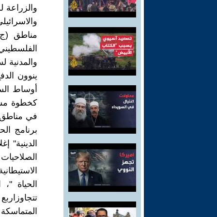
والزراعة ل
والاسرائيل
مناطق (ج)
الفلسطيني
والمدنية لس
ينوون الدف
أوساط الس
كخطوة مسب
في مناطق "
برنامج الح
الدينية" إ
الصلاحيات
الاستيطاني
الحياة "، 
تتجاوزاربع
المتماسكة