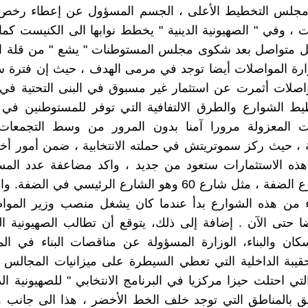
مجلس التخطيط الأعلى ، الجسم المسؤول عن إعطاء رخص ا
 ، وفي " الصهيونية الدينية " يخطط نوابها الى الكنيست كما
 متواصل بعد شكوى مجلس المستوطنات " يشع " من قلة اجت
زارة المواصلات أيضا توجد في مرمى الهدف ، حيث إن فترة 
واصلات أثمرت عن استثمار غير مسبوق في البنى التحتية في
ط الشوارع والطرق الالتفافية التي توفر للمستوطنين في
ت المعزولة مرورا آمنا بدون المرور من وسط التجمعات 
 ، حيث ركز سموتريتش في حملته الانتخابية ، ضمن أمور أخ
 هذه الاستثمارات ستعود من جديد ، واكد مضاعفة عدد الم
بعض شوارع الضفة ، مثل شارع 60 وهو الشارع الرئيسي في ال
 من هذه الشوارع بدأ عندما كان يشغل منصب وزير الموا
 حتى الآن . إضافة إلى ذلك، يتوقع أن تطالب الصهيونية الد
سكان والبناء، الوزارة المسؤولة عن مناقصات البناء في ا
حقيبة الداخلية التي تعطي السيطرة على ميزانيات المجالس ال
تي احتلت حيزا مركزيا في البرنامج الانتخابي " للصهيونية الد
ق بالمناطق التي توجد خلف الخط الأخضر ، هذا الى جانب و