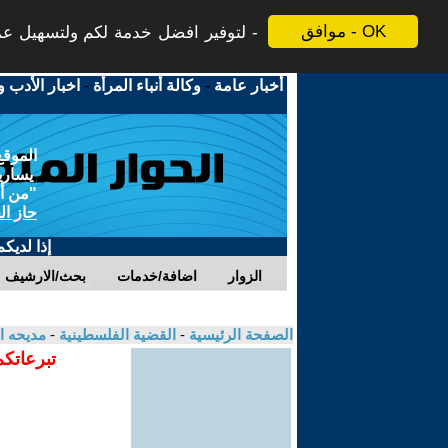
موافق - OK
لتوفير افضل خدمة لكم ولتسهيل عملي
أخبار عامة
-
وكالة أنباء المرأة
-
اخبار الأدب و
الموقع
يسارية
"من أج
حاز ال
إذا لديك
الزوار
اضافة/خدمات
بحث/الارشيف
الصفحة الرئيسية
-
القضية الفلسطينية
-
مديحه ا
تبرعاتكم