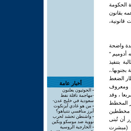
ة الحكومة
مه بقانون
قانونية،
ندة واضحة
 أدوميم "
بة بتنفيذ
 شمال الضفة بجنوبها.،
طار الضغط
أخبار عامة
 ، ومعروف
-
الحوثيون يعلنون
احتها الى نحو 12 كيلومترا مربعا ، وقد
-مهاجمة ناقلة نفط
سعودية في خليج عدن-
ار المخطط
-
من هو غادي آيزنكوت
لعام 1998، كما تم إعداد مخططين
أبرز منافسي نتنياهو؟
-
واشنطن تحشد لحرب
ط 2020" حيث من المقرر أن تُبنى
نووية ضد موسكو وبكين
-
الخارجية الروسية
اسم (مبشرت