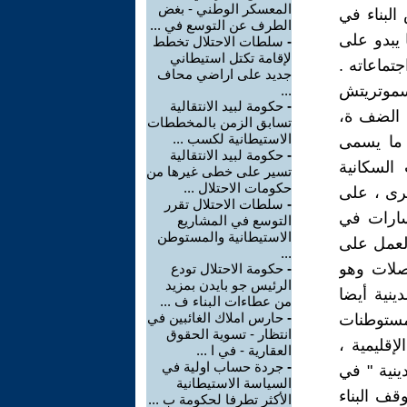
المعسكر الوطني - بغض
لبناء في
الطرف عن التوسع في ...
 يبدو على
-
سلطات الاحتلال تخطط
لإقامة تكتل استيطاني
ماعاته .
جديد على اراضي محاف
سموتريتش
...
-
حكومة لبيد الانتقالية
 الضف ة،
تسابق الزمن بالمخططات
الاستيطانية لكسب ...
 ما يسمى
-
حكومة لبيد الانتقالية
السكانية
تسير على خطى غيرها من
حكومات الاحتلال ...
رى ، على
-
سلطات الاحتلال تقرر
سارات في
التوسع في المشاريع
الاستيطانية والمستوطن
ضفة. والعمل على
...
صلات وهو
-
حكومة الاحتلال تودع
الرئيس جو بايدن بمزيد
ينية أيضا
من عطاءات البناء ف ...
-
حارس املاك الغائبين في
لمستوطنات
انتظار - تسوية الحقوق
إقليمية ،
العقارية - في ا ...
-
جردة حساب اولية في
ينية " في
السياسة الاستيطانية
قف البناء
الأكثر تطرفا لحكومة ب ...