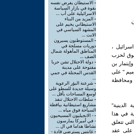
-
الاستيطان يفرض نفسه
بقوة في بازار السياسة
الاسرائيلية على أب ...
-
المزيد من البناء
ن
الاستيطاني يخيم على
المشهد السياسي في
الانت ...
-
المستوطنون يسيرون
دوريات مسلحة في
سرائيل ،
المناطق المأهولة شمال
بوق لحزب
الضف ...
-
دولة الاحتلال تشن حربا
إيتمار بن
مفتوحة على مدينة
ميم " على
القدس المحتلة في جمي
...
 ومحافظة
-
شرعنة البؤر الرعوية
وسيلة جديدة للسطو على
اوسع المساحات بأقل ...
-
سلطات الاحتلال تنفذ
مشاريع استيطانية بيافطة
الدينية"
السياحة فوق مياه ...
ية في هذا
-
- الانجيليون المسيحيون
- في أميركا يمارسون
لتي تتعلق
نشاطا هداما في ال ...
 على عقد
-
غانتس يسترضي قادة -