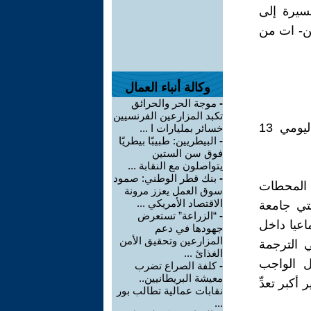
مام الوزارة والمسيرة إلى
قية المقصيين- ات من
وكالة أنباء العمال
-
موجة الحر والحرائق
تكبد المزارعين الفرنسيين
* النقابة الوطنية للتعليم- كدش: المشاركة في التجمعات الاحتجاجية ليومي 13
خسائر بمليارات ا ...
-
البيطريين: طبيبًا بيطريًا
فوق سن الستين
يتواصلون مع النقابة ...
-
بنك قطر الوطني: صمود
ه المحطات
سوق العمل يعزز مرونة
الاقتصاد الأمريكي ...
تي جامعة
-
“الزراعة” تستعرض
اعيا داخل
جهودها في دعم
المزارعين وتحقيق الأمن
احتجاج هي الترجمة
الغذائ ...
ل الواجب
-
كلفة الصراع تضرب
معيشة البريطانيين..
كبر تعدِّ
نقابات عمالية تطالب بور
...