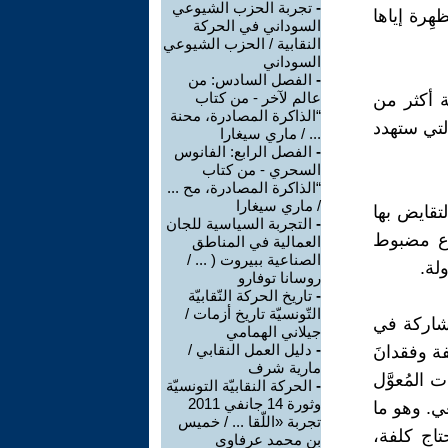
-
تجربة الحزب الشيوعي
هِرة إياها
السوداني في الحركة
النقابية / الحزب الشيوعي
السوداني
-
الفصل السادس: من
عالم لآخر - من كتاب
 أكثر من
“الذاكرة المصادرة، محنة
لتي ستهدد
... / ماري سيغارا
-
الفصل الرابع: الفانوس
السحري - من كتاب
“الذاكرة المصادرة، مح ...
/ ماري سيغارا
تقايض بها
-
التجربة السياسية للجان
طاع مضبوط
العمالية في المناطق
الصناعية ببيروت ( ... /
لة.
روسانا توفارو
-
تاريخ الحركة النّقابيّة
التّونسيّة تاريخ أزمات /
مشاركة في
جيلاني الهمامي
-
دليل العمل النقابي /
ة وفقدانَ
مارية شرف
المُعوَّل
-
الحركة النقابيّة التونسيّة
وثورة 14 جانفي 2011
ي. وهو ما
تجربة «اللّقا ... / خميس
اج كلفة،
بن محمد عرفاوي