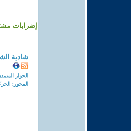
إضرابات مشتت
شادية الش
الحوار المتمدن-العدد: 7428 - 22
المحور: الحركة