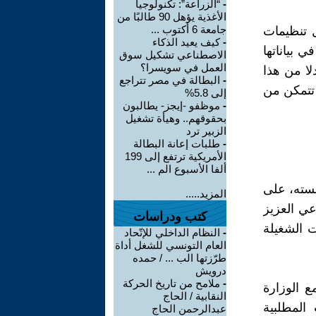
-
“الزراعة”: تكنولوجيا
الأغذية يؤهل 90 طالبًا من
جامعة 6 أكتوب ...
ل تنظيمات
-
كيف يعيد الذكاء
 بياناتها
الاصطناعي تشكيل سوق
العمل في سويسرا؟
لا من هذا
-
البطالة في مصر تتراجع
 تتمكن من
إلى 5.8%
-
موظفو -إيجز- يطالبون
بحقوقهم.. وهيأة تشغيل
الزبير ترد
-
طلبات إعانة البطالة
الأمريكية ترتفع إلى 199
ألفا الأسبوع الم ...
سسته، على
المزيد.....
اعي العزيز
كتب ودراسات
 الشغيلة
-
النظام الداخلي للإتّحاد
العام التونسي للشغل أداة
طرّزتها الب ... / حمده
درويش
-
ملامح من تاريخ الحركة
ع الوزارة
النقابية / الحاج
المطلبية
عبدالرحمن الحاج