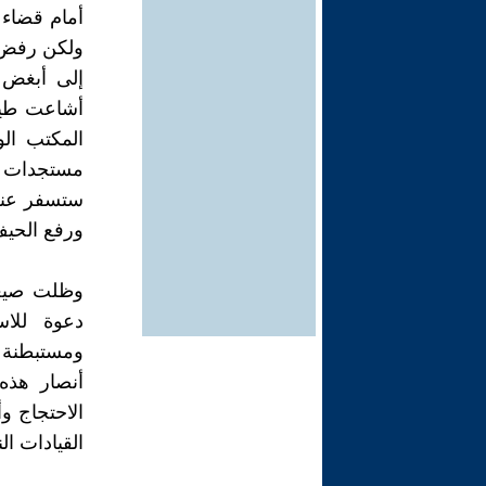
أمام قضاء ا
ولكن رفض ا
إلى أبغض ا
أشاعت طيلت
مستجدات ا
ستسفر عنه 
ورفع الحيف
وظلت صيغة 
دعوة للاس
ومستبطنة ل
أنصار هذه 
الاحتجاج وأ
القيادات الن