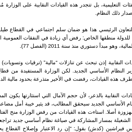
ئات التعليمية، بل تتجدر هذه القيادات النقابية على الوزارة مُظ
صدار ذلك النظام.
لتعاون الرئيسي هذا هو ضمان سلم اجتماعي في القطاع طيلة
للدولة منطقها الخاص: رفض أي زيادة في النفقات العمومية ا
ية، وهو مبدأ دستوري منذ سنة 2011 (الفصل 77).
ات النقابية إذن تبحث عن تنازلات “مالية” (ترقيات وتسويات) ل
رير النظام الأساسي الجديد. لكن الوزارة المستفيدة من ق
طرف هذه القيادات، رفضت في الأخير متذرعة بحدود مالية الدو
دات النقابية بالذعر، لأن حجم الآمال التي استثارتها بكون ال
ام الأساسي الجديد سيحقق المطالب، قد يثير خيبة أمل مضاعف
هزوزة أصلا. استاءت هذه القيادات من رفض الوزارة منح الفتات 
ع الشغيلة بمسار المشاركة في صياغة نظام أساسي جديد تراجع
فيراشين (كدش) بقول: “إن رد الاعتبار وإصلاح القطاع يحت