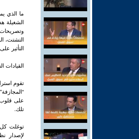
ما الذي يم
الشغيلة هذ
وتصريحات ق
التشتت، ال
التأثير عل
القيادات ال
تقوم استرات
“المجازفة” 
على قلوب 
تلك.
توغلت كل ق
لإصدار نظ