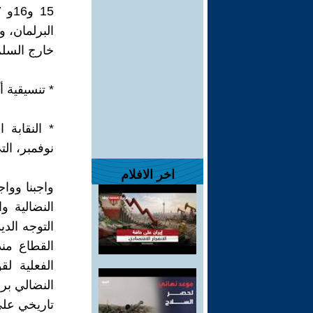
خارج السلم يوم 0
* تنسيقية أجر
نوفمبر، الت
اخر الافلام
واجبنا ووا
النضالية 
التوجه الدي
الفعلية ل
النضالي بر
تاريخي على