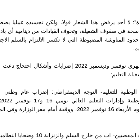
وة”: لا أحد يرفض هذا الشعار قولا، ولكن تجسيده عمليا يصطد
راسخة في صفوف الشغيلة، وتخوف القيادات من دينامية أي باد
حدود المناوشة المضبوطة التي لا تكسر الالتزام بالسلم الا
م.
سيعرف شهري نوفمبر وديسمبر 2022 إضرابات وأشكال احتجا
لة التعليم:
 الوطنية للتعليم- التوجه الديمقراطي: إضراب عام وطني 
احتجاجية يوم الأربعاء 16 نوفمبر 2022، ووقفة أمام مقر الوزار
* تنسيقيات المقصيين- ات من خارج السلم والزنزا