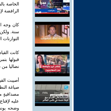
الخاصة بالف
الرافضة لإ
كان وجه ا
سنة. ولكن 
التوازنات المال
كانت القياد
قبولها بتم
نضاليا من 
أصيبت القيا
صياغة النظ
مصداقيةٍ م
عليه لإقنا
وضحه يونس 