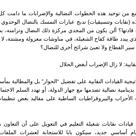
نع من توحيد هذه الخطوات النضالية والإضرابات ما دامت ك
ه (نقابات وتنسيقيات) تدبج عبارات التمسك بالنضال الوحدوي في
ادتها؟ ألن يكون من المجدي مركزة ذلك النضال وتزامنه، بد
ذي يبدد طاقة كفاح الشغيلة، في مناوشات معزولة ومشتتة، لا
ى سير القطاع ولا تعبئ شرائح أخرى للنضال؟
نقابية: لا زال الإضراب أبغض الحلال
يجية القيادات النقابية على تفضيل “الحوار” بل والمطالبة بمأ
بدينامية نضالية تصدمها مع جهاز الدولة، أو تهدد السلم الاجتم
الأحزاب والبيروقراطيات الساطية على مقاليد بعض تنظيمات
يادات نقابات شغيلة التعليم في التعويل على أن التعاون م
ام أساسي جديد، سيكون بابا للاستجابة لعشرات الملفات 