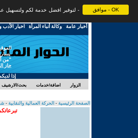
موافق - OK
لتوفير افضل خدمة لكم ولتسهيل عملي
أخبار عامة
-
وكالة أنباء المرأة
-
اخبار الأدب و
الموقع
يسارية
"من أج
حاز ال
إذا لديك
الزوار
اضافة/خدمات
بحث/الارشيف
الصفحة الرئيسية
-
الحركة العمالية والنقابية
-
شا
تبرعاتكم