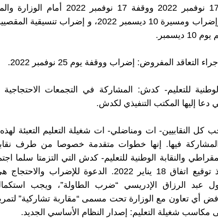
15 و16و 17 نوفمبر 2022 ووقفة 17 نوفمبر 2022 أ
البرلمان، وإضراب ومسيرة 10 ديسمبر 2022، و إضراب تنسي
1 ديسمبر.
اء التعاقد المفروض: إضراب ووقفة يوم 25 نوفمبر 2022.
ي دعا إليها المكتب التنفيذي لكدش.
جب كل النقابيين- ات ومناضلي- ات شغيلة التعليم التعبئة لهذ
والمشاركة فيها. إنها خطوات متقدمة خصوصا من طرف نقاب
مقراطي والنقابة الوطنية للتعليم- كدش التي التزمتا سلما اجتم
القطاع منذ توقيع اتفاق 18 يناير 2022. الدعوة للإضراب وال
قول عبد الرزاق الإدريسي “ضرب الطاولة”، ويجب استكما
فض أي تعاون مع الوزارة تحت مسمى “مقاربة تشاركية” لتمرير أ
 مكاسب شغيلة التعليم: إصدار النظام الأساسي الجديد.