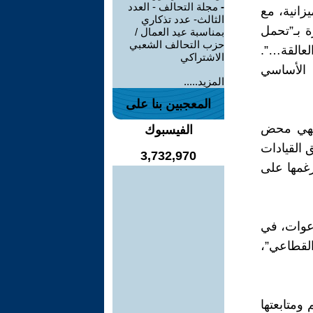
-
مجلة التحالف - العدد
زانية، مع
الثالث- عدد تذكاري
 FNE الوطني الوزارة بـ”تحمل
بمناسبة عيد العمال /
حزب التحالف الشعبي
لعالقة…”.
الاشتراكي
م الأساسي
المزيد.....
المعجبين بنا على
 فهي محض
الفيسبوك
 القيادات
3,732,970
رغمها على
عوات، في
لقطاعي”،
ومتابعتها