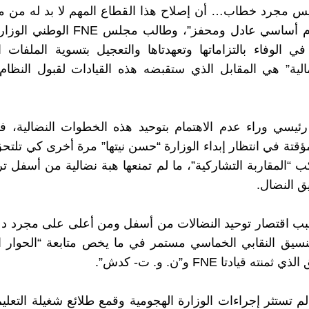
يس مجرد خطاب… أن إصلاح هذا القطاع المهم لا بد له من مي
إخراج نظام أساسي عادل ومحفز”، وطالب مجلس
في الوفاء بالتزاماتها وتعهدتاها والتعجيل بتسوية الملفات ا
مالية” هي المقابل الذي ستقبضه هذه القيادات لقبول النظا
رئيسي وراء عدم الاهتمام بتوحيد هذه الخطوات النضالية،
قتة في انتظار إبداء الوزارة “حسن نيتها” مرة أخرى كي تلتحق
كب “المقاربة التشاركية”، ما لم تمنعها هبة نضالية من أسفل ت
 النضال.
بب اقتصار توحيد النضالات من أسفل ومن أعلى على مجرد د
نسيق النقابي الخماسي مستمر في ما يخص متابعة “الحوار ا
نته قيادتا FNE و”ن. و. ت- كدش”.
م تستثر إجراءات الوزارة الهجومية وقمع طلائع شغيلة التعليم 