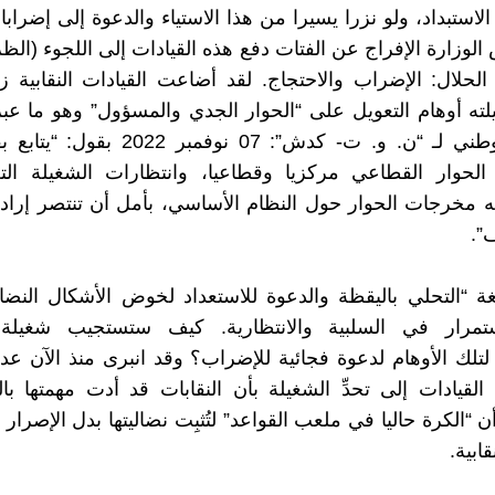
لاستبداد، ولو نزرا يسيرا من هذا الاستياء والدعوة إلى إضراب
لوزارة الإفراج عن الفتات دفع هذه القيادات إلى اللجوء (الظ
لحلال: الإضراب والاحتجاج. لقد أضاعت القيادات النقابية زم
ه أوهام التعويل على “الحوار الجدي والمسؤول” وهو ما عبر
المكتب الوطني لـ “ن. و. ت- كدش”: 07 نوفمبر
لحوار القطاعي مركزيا وقطاعيا، وانتظارات الشغيلة التعل
مخرجات الحوار حول النظام الأساسي، بأمل أن تنتصر إرادة
”.
“التحلي باليقظة والدعوة للاستعداد لخوض الأشكال النضال
تمرار في السلبية والانتظارية. كيف ستستجيب شغيلة
تلك الأوهام لدعوة فجائية للإضراب؟ وقد انبرى منذ الآن عد
القيادات إلى تحدِّ الشغيلة بأن النقابات قد أدت مهمتها با
ن “الكرة حاليا في ملعب القواعد” لتُثبِت نضاليتها بدل الإصرار 
قابية.