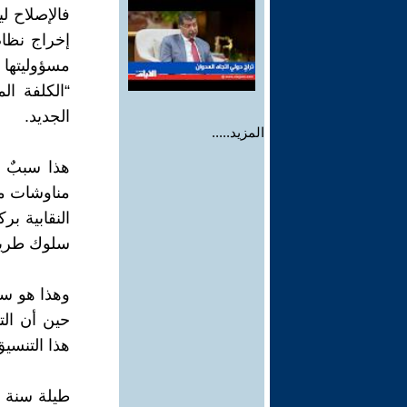
فالإصلاح ل
مسؤوليتها 
“الكلفة ال
الجديد.
المزيد.....
هذا سببٌ 
مناوشات مؤ
النقابية بر
سلوك طريق
وهذا هو س
حين أن الت
هذا التنسيق الذي ثم
طيلة سنة ل