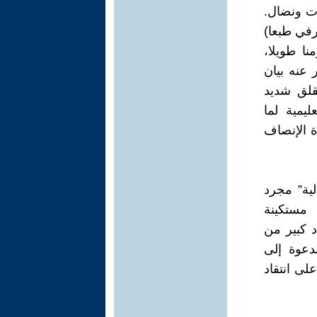
ات ونضال.
رفي طبعا)
نا طويلا،
 عنه بيان
 2022 بقول: “يتابع بقلق شديد
يمية لما
 الإنصاف
ية” مجرد
 مستكينة
د كبير من
لدعوة إلى
على انتقاد