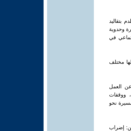
م بتقاليد
رة وحدوية
جتماعي في
ج دعت لها مختلف
عن العمل
بالتربية الوطنية وإدارات التعليم العالي يومي 16 و17 نوفمبر 2022، ووقفات
ة وفي المسيرة نحو
نة 10 وضحايا النظامين: إضراب