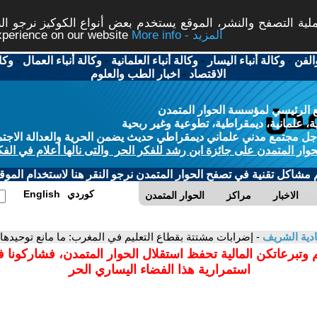
ة التصفح والنشر، الموقع يستخدم بعض أنواع الكوكيز نرجو النق
More info - المزيد
experience on our website
الفن
-
وكالة أنباء اليسار
-
وكالة أنباء العلمانية
-
وكالة أنباء العمال
-
وكا
الاقتصاد
-
اخبار الطب والعلوم
 الرئيسي لمؤسسة الحوار المتمدن
، علمانية، ديمقراطية، تطوعية وغير ربحية
ل مجتمع مدني علماني ديمقراطي حديث يضمن الحرية والعدالة الاجتم
حوار المتمدن على جائزة ابن رشد للفكر الحر والتى نالها أعلام في الفك
م مشاكل تقنية في تصفح الحوار المتمدن نرجو النقر هنا لاستخدام الموقع
كوردي
English
الاخبار
مراكز
الحوار المتمدن
دية الشريف
- إضرابات مشتتة بقطاع التعليم في المغرب: ما مانع توحيدها
 وتبرعاتكن المالية تحفظ استقلال الحوار المتمدن، فشاركونا 
استمرارية هذا الفضاء اليساري الحر