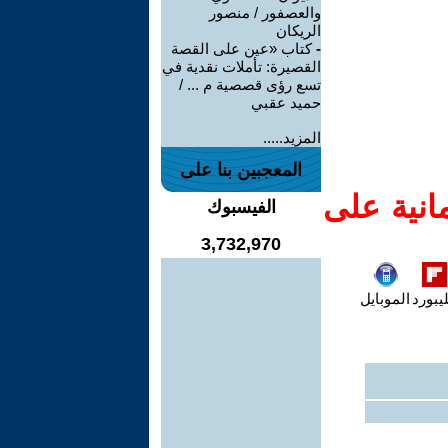
والعصفور / منصور
الريكان
-
كتاب «عين على القصة
القصيرة: تأملات نقدية في
تسع رؤى قصصية م ... /
حميد عقبي
المزيد.....
المعجبين بنا على
انية على
الفيسبوك
3,732,970
يبورد
الموبايل