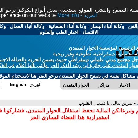
ة التصفح والنشر، الموقع يستخدم بعض أنواع الكوكيز نرجو النق
More info - المزيد
experience on our website
الفن
-
وكالة أنباء اليسار
-
وكالة أنباء العلمانية
-
وكالة أنباء العمال
-
وكا
الاقتصاد
-
اخبار الطب والعلوم
 الرئيسي لمؤسسة الحوار المتمدن
، علمانية، ديمقراطية، تطوعية وغير ربحية
ل مجتمع مدني علماني ديمقراطي حديث يضمن الحرية والعدالة الاجتم
حوار المتمدن على جائزة ابن رشد للفكر الحر والتى نالها أعلام في الفك
م مشاكل تقنية في تصفح الحوار المتمدن نرجو النقر هنا لاستخدام الموقع
كوردي
English
الاخبار
مراكز
الحوار المتمدن
ي
- تمرين ببالي يا مُسبي القلوب
 وتبرعاتكن المالية تحفظ استقلال الحوار المتمدن، فشاركونا 
استمرارية هذا الفضاء اليساري الحر