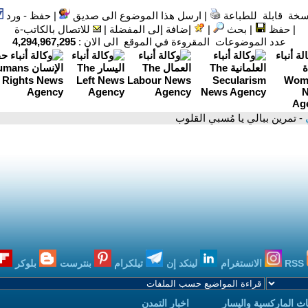
سخة قابلة للطباعة
|
ارسل هذا الموضوع الى صديق
|
حفظ - ورد
|
حفظ
|
بحث
|
إضافة إلى المفضلة
|
للاتصال بالكاتب-ة
عدد الموضوعات المقروءة في الموقع الى الان :
4,294,967,295
ي
- تمرين ببالي يا مُسبي القلوب
RSS
الانستغرام
لينكد إن
تيلكرام
بنترست
بلوكر
ث الماركسية واليسار
اخبار التمدن