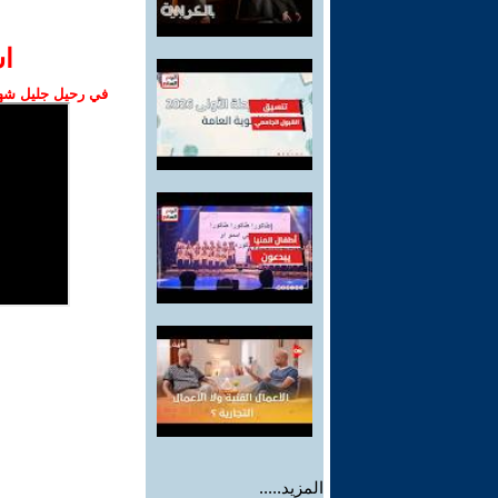
ا‫
في رحيل جليل شهبا
المزيد.....