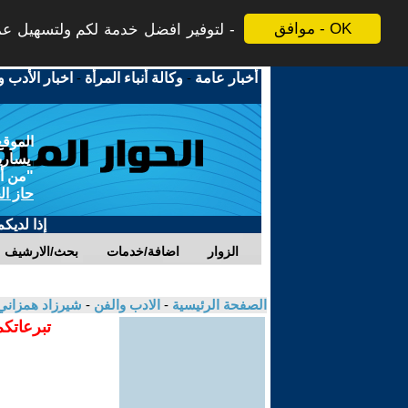
موافق - OK
لتوفير افضل خدمة لكم ولتسهيل عملي
أخبار عامة
-
وكالة أنباء المرأة
-
اخبار الأدب و
الموقع
يسارية
"من أج
حاز ال
إذا لديك
الزوار
اضافة/خدمات
بحث/الارشيف
الصفحة الرئيسية
-
الادب والفن
-
شيرزاد همزان
تبرعاتكم