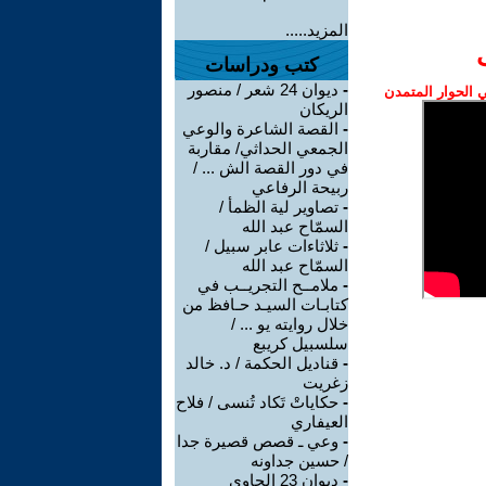
المزيد.....
كتب ودراسات
-
ديوان 24 شعر / منصور
الحوار المتمدن
الريكان
-
القصة الشاعرة والوعي
الجمعي الحداثي/ مقاربة
في دور القصة الش ... /
ربيحة الرفاعي
-
تصاوير لية الظمأ /
السمّاح عبد الله
-
ثلاثاءات عابر سبيل /
السمّاح عبد الله
-
ملامــح التجريــب في
كتابـات السيـد حـافظ من
خلال روايته يو ... /
سلسبيل كريبع
-
قناديل الحكمة / د. خالد
زغريت
-
حكاياتْ تَكاد تُنسى / فلاح
العيفاري
-
وعي ـ قصص قصيرة جدا
/ حسين جداونه
-
ديوان 23 الحاوي