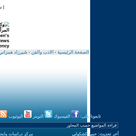
|
ن
الصفحة الرئيسية
-
الادب والفن
-
شيرزاد همزان
تابعونا على:
الفيسبوك
التويتر
اليوتيوب
أخر تحديث: حميد كشكولي
مركز دراسات وابحا