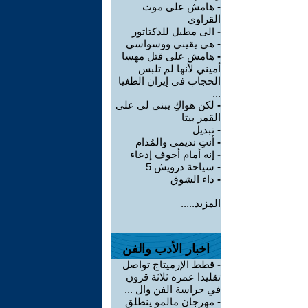
-
هامش على موت
القراوي
-
الى مطبل للدكتاتور
-
هي يقيني ووسواسي
-
هامش على قتل مهسا
أميني لأنها لم تلبس
الحجاب في إيران الطغيا
...
-
لكن هواكِ يبني لي على
القمر بيتا
-
تبديل
-
أنتِ نديمي والمُدام
-
إنه أمام أجوف إدعاء
-
سياحة درويش 5
-
داء الشوق
المزيد.....
اخبار الأدب والفن
-
قطط الإرميتاج تواصل
تقليدا عمره ثلاثة قرون
في حراسة الفن وال ...
-
مهرجان مالمو ينطلق