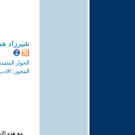
شيرزاد هم
الحوار المتمدن-العدد: 7419 - 22
المحور: الادب
مع هذه الا