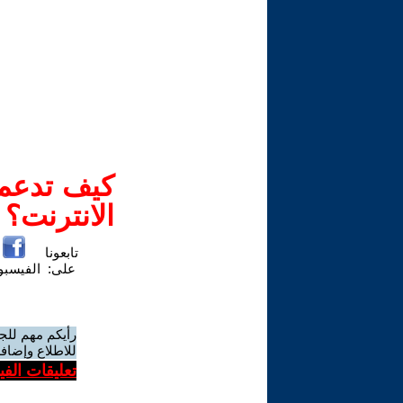
كيف تدعم-
الانترنت؟
تابعونا
على:
الفيسب
رأيكم مهم للج
للاطلاع وإضافة
تعليقات الف