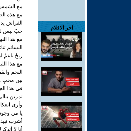
مع الشمس ي
مع هذه الص
الفراش يدا
اخر الافلام
حبٌ ليس ل
مع هذا النه
النسائم تن
ريحٌ ناعمٌ 
مع هذا اللي
النجم والق
بين محبٍ 
في هذا الجو
تمرين ببالي
وأرى انعكاس
يا من وجو
أشرب نبيذي
أنا لا أتذكرك