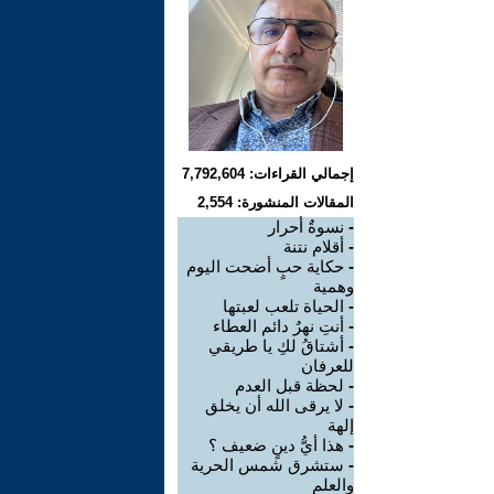
إجمالي القراءات: 7,792,604
المقالات المنشورة: 2,554
-
نسوةٌ أحرار
-
أقلام نتنة
-
حكاية حبٍ أضحت اليوم
وهمية
-
الحياة تلعب لعبتها
-
أنتِ نهرٌ دائم العطاء
-
أشتاقُ لكِ يا طريقي
للعرفان
-
لحظة قبل العدم
-
لا يرقى الله أن يخلق
إلهة
-
هذا أيُّ دينٍ ضعيف ؟
-
ستشرق شمس الحرية
والعلم