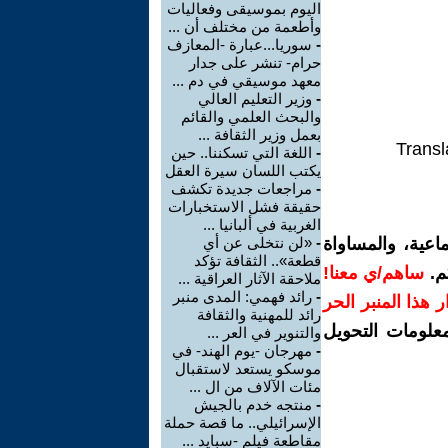
اليوم بموسيقى وفعاليات
وأطعمة من مختلف أن ...
-
سوريا...عبارة -المعازف
حرام- تنشر على جدار
معهد موسيقي في دم ...
-
وزير التعليم العالي
والبحث العلمي والقائم
بعمل وزير الثقافة ...
Transl
-
اللغة التي تسكننا.. حين
يكتب اللسان سيرة العقل
-
مراجعات جديدة تكشف
حقيقة فشل الاستخبارات
الغربية في ألبانيا ...
اعية، والمساواة
-
«لن نتخلى عن أي
قطعة».. الثقافة تؤكد
م.
ساهم/ي معنا!
ملاحقة الآثار العراقية ...
-
رائد فهمي: المدى منبر
رار هذا المنبر الحر
رائد للمهنية والثقافة
معلومات التحويل
والتنوير في العر ...
-
مهرجان -يوم الهند- في
موسكو يستعد لاستقبال
مئات الآلاف من ال ...
-
منتجه خدم بالجيش
الإسرائيلي.. ما قصة حملة
مقاطعة فيلم -سبايد ...