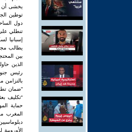
يخشى أن ت
توطين الج
دول الساحل
تنطلي على 
إسبانيا لس
يطالب مجل
بين المحتج
الذين حاول
رئيس جنوب
بالتزامن م
"ضمان تطبي
“تكليف بعث
حماية الم
المغرب من
دبلوماسيين
الأوروبية 