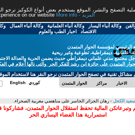
ة التصفح والنشر، الموقع يستخدم بعض أنواع الكوكيز نرجو النق
More info - المزيد
experience on our website
الفن
-
وكالة أنباء اليسار
-
وكالة أنباء العلمانية
-
وكالة أنباء العمال
-
وكا
الاقتصاد
-
اخبار الطب والعلوم
 الرئيسي لمؤسسة الحوار المتمدن
، علمانية، ديمقراطية، تطوعية وغير ربحية
ل مجتمع مدني علماني ديمقراطي حديث يضمن الحرية والعدالة الاجتم
حوار المتمدن على جائزة ابن رشد للفكر الحر والتى نالها أعلام في الفك
م مشاكل تقنية في تصفح الحوار المتمدن نرجو النقر هنا لاستخدام الموقع
كوردي
English
الاخبار
مراكز
الحوار المتمدن
عيد الكحل
- رهان الجزائر الخاسر على مناهضي مغربية الصحراء.
 وتبرعاتكن المالية تحفظ استقلال الحوار المتمدن، فشاركونا 
استمرارية هذا الفضاء اليساري الحر