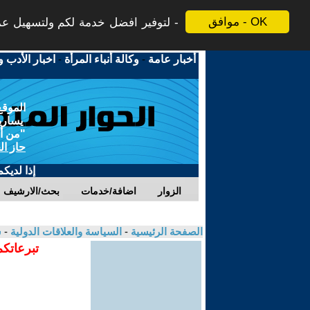
موافق - OK
لتوفير افضل خدمة لكم ولتسهيل عملي
أخبار عامة
-
وكالة أنباء المرأة
-
اخبار الأدب و
الموقع
يسارية
"من أج
حاز ال
إذا لديك
الزوار
اضافة/خدمات
بحث/الارشيف
الصفحة الرئيسية
-
السياسة والعلاقات الدولية
-
س
تبرعاتكم