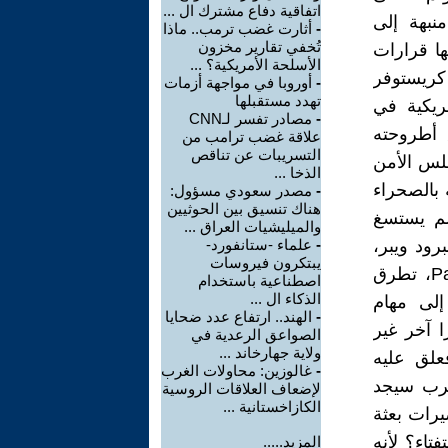
اتفاقية دفاع مشترك ال ...
منبهة إلى
-
أثارت غضب ترمب.. ماذا
تُخفي تقارير مخزون
ها قرارات
الأسلحة الأمريكية؟ ...
كريستوفر
-
أوروبا في مواجهة أزمات
تهدد مستقبلها
ريكية في
-
مصادر تفسر لـCNN
 أطروحته
علاقة غضب ترامب من
التسريبات عن تناقص
جلس الأمن
الذخا ...
 المتعلقة بالصحراء
-
مصدر سعودي مسؤول:
هناك تنسيق بين الحوثيين
لم يستسغ
والميليشيات العراق ...
رود ويبر،
-
علماء -ستانفورد-
يبتكرون فيروسات
الممثل الخاص السابق للأمين العام في الصحراء، على موقع PassBlue، تطرق
اصطناعية باستخدام
الذكاء ال ...
لى مهام
-
الهند.. ارتفاع عدد ضحايا
 آخر غير
الصواعق الرعدية في
ولاية جهارخاند ...
علق عليه
-
غالوزين: محاولات الغرب
مغرب سيجد
لإضعاف العلاقات الروسية
الكازاخستانية ...
ا فعل في عام 2000 أمام تحضيرات بعثة
تاء؟ لأنه
المزيد.....