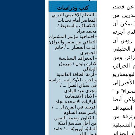
،عن قصد،
كتب ودراسات
حدرين من
-
النظام الإقليمي العربي
المعاصر أمام تحديات
 يمكن أن
الانكشاف والسقوط /
محمد مراد
لذي أجرته
-
افتتاحية مؤتمر المشترك
ر روس أن
الثقافي بين مصر والعراق:
الذات الحضار ... / حاتم
 الحقيقي
الجوهرى
زائر. ومن
-
الجغرافيا السياسية
لإدارة بايدن / مرزوق
 الجزائر،
الحلالي
وليساريو
-
أزمة الطاقة العالمية
والحرب الأوكرانية.. دراسة
لأخير إلى
في سياق الصرا ... /
حراء" و "
مجدى عبد الهادى
-
الاداة الاقتصادية
ولكن أيضا
للولايات الامتحدة تجاه
افريقيا في القرن ال ... /
 استهداف
ياسر سعد السلوم
رتزقة من
-
التّعاون وضبط النفس
من أجلِ سياسةٍ أمنيّة
التنسيقية
ألمانيّة أوروبيّة ... / حامد
ر الجزائر
فضل الله