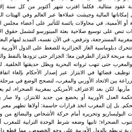
عقود متتالية. فكلما اقترب شهر أكتوبر من كل سنة إل
 إمكاناتها المالية وجيشت عملاءها عبر العالم وفي الهيئات ال
ة أو الأممية، في محاولات يائسة للتأثير على أعضاء مجلس 
رات تنص على توسيع صلاحية بعثة المينورسو لتشمل حقوق ال
مغربية المسترجعة، وترفض، في الآن نفسه، التمديد لمهام البع
تحرك دبلوماسية الغاز الجزائرية للضغط على الدول الأوربية 
ة مربحة لابتزاز الطرفين معا: الجزائر حتى تزودها بالنفط والغ
لمغرب حتى تنهب ثرواته البحرية ويظل حديقتها الخلفية. ل
توظيف قضائها في الابتزاز عبر إصدار الأحكام بإلغاء اتفاق
زراعة بين الاتحاد الأوربي والمغرب، لتصحح الوضع في مرحلة 
مآربها. لكن بعد الاعتراف الأمريكي بمغربية الصحراء، لم ي
مة العدل الأوربية أو يخضع من جديد للابتزاز، ولا صار ب
حكم. بل إن المغرب اتخذ قرارات حاسمة: أولاها تطهير معبر 
 البوليساريو وتحريره أمام حركة الأشخاص والبضائع من وإ
 جنوب الصحراء؛ ثانيها وضعه شرط الوحدة الترابية للمغرب
ية تربطه بالدول الأوربية على وجه الخصوص، مما قطع دابر 