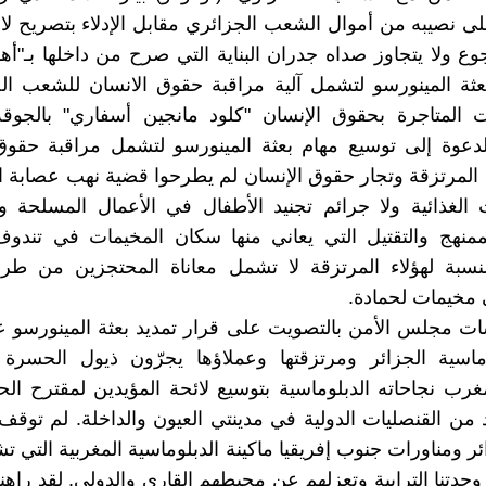
 نصيبه من أموال الشعب الجزائري مقابل الإدلاء بتصريح لا
ع ولا يتجاوز صداه جدران البناية التي صرح من داخلها بـ"أه
عثة المينورسو لتشمل آلية مراقبة حقوق الانسان للشعب ال
 المتاجرة بحقوق الإنسان "كلود مانجين أسفاري" بالجوقة 
دعوة إلى توسيع مهام بعثة المينورسو لتشمل مراقبة حقوق 
 المرتزقة وتجار حقوق الإنسان لم يطرحوا قضية نهب عصابة ال
الغذائية ولا جرائم تجنيد الأطفال في الأعمال المسلحة و
لممنهج والتقتيل التي يعاني منها سكان المخيمات في تندو
النسبة لهؤلاء المرتزقة لا تشمل معاناة المحتجزين من 
 مخيمات لحمادة.
ت مجلس الأمن بالتصويت على قرار تمديد بعثة المينورسو عا
ماسية الجزائر ومرتزقتها وعملاؤها يجرّون ذيول الحسرة و
غرب نجاحاته الدبلوماسية بتوسيع لائحة المؤيدين لمقترح الح
 من القنصليات الدولية في مدينتي العيون والداخلة. لم توق
ر ومناورات جنوب إفريقيا ماكينة الدبلوماسية المغربية التي تش
وحدتنا الترابية وتعزلهم عن محيطهم القاري والدولي. لقد راهن