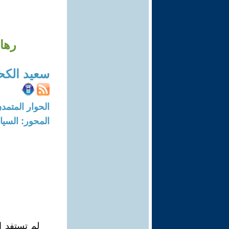
رها
سعيد الكح
الحوار المتمدن-العدد: 7417 - 22
المحور: السيا
لم تستفد ا