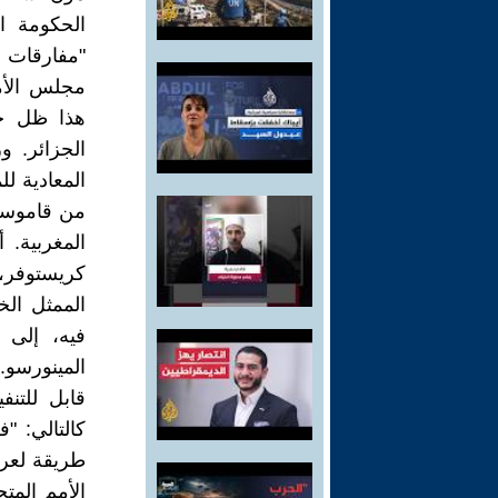
الحكومة ال
"مفارقات ف
مجلس الأم
هذا ظل خد
الجزائر. 
المعادية ل
المغربية. 
كريستوفر، 
فيه، إلى
المينورسو
قابل للتن
كالتالي: "
الأمم المت