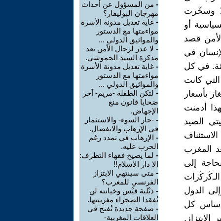
-
من المسؤول عن أحداث
ا وسخّرت
مهرجان البوليفار؟
-
غاية تعديل مدونة الأسرة
سياسية أو
مواءمتها مع الدستور
الأمن قصد
والمواثيق الدولي ...
-
لا عذر لرجال الأمن بعد
إنسان في
مذكرة السيد الحموشي.
ثة. في كل
-
غاية تعديل مدونة الأسرة
مواءمتها مع الدستور
التي كانت
والمواثيق الدولي ...
از بأسعار
-
لتكن الطفلة -مريم- آخر
ضحايا قانون منع
هذا أدمنت
الإجهاض.
-
-جار السوء- والاستثمار
يتي الصيد
في الإرهاب والانفصال.
الاستئناف
-
الإرهاب في تمدد رغم
الحرب عليه.
عد المغرب
-
لما يصيح فقهاء التطرف:
حاجة إلى
إلا دار الإسلام!!
-
متى سينتهي الابتزاز
الـﯕرﯕرات
الفرنسي للمغرب؟
لى الدول
-
ذيْلية قيْس وخيانته لن
تُفقدا الصحراء مغربيتها.
 أساس كل
-
صفحة جديدة تُفتح في
الابتزاز.
العلاقات المغربية-