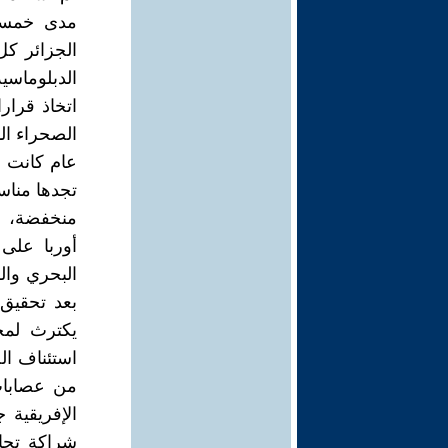
مدى خمسة 
الجزائر كل
الدبلوماسي
اتخاذ قرا
الصحراء ال
عام كانت ت
تجدها مناسب
منخفضة، وا
أوربا على 
البحري وال
بعد تحقيق 
يكترث لمحك
استئناف ال
من عصابات
الإفريقية
شراكة تجار