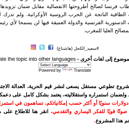
ب فرنسا لصالح أطروحتها الانفصالية مقابل ضمان تزويدها 
الطاقية الناتجة عن الحرب الروسية الأوكرانية. ولم تدرك ا
لدستورية الفرنسية والدولة العميقة فيها لن يسمحا لأي ر
مصالح العليا للمغرب.
#سعيد_الكحل (هاشتاغ)
موضوع إلى لغات أخرى -
ate the topic into other languages
Powered by
Translate
شروع تطوعي مستقل يسعى لنشر قيم الحرية، العدالة الاجتم
. ولضمان استمراره واستقلاليته، يعتمد بشكل كامل على دعمك
دعمكم بمبلغ 10 دولارات سنويًا أو أكثر حسب إمكانياتكم، تساهمون في استم
وتًا قويًا للفكر اليساري والتقدمي
،
انقر هنا للاطلاع على 
م هذا المشروع
.