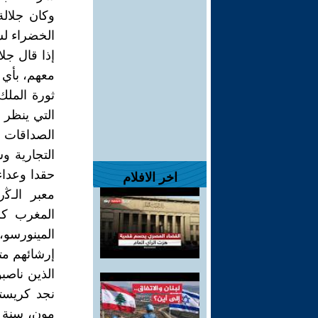
وكان جلال
إذا قال جل
معهم، بأي 
التي ينظر 
الصداقات 
التجارية و
حقدا وعداء
اخر الافلام
معبر الـﯕر
المغرب كل
المينورسو،
إرشائهم متو
الذين ناصبو
نجد كريستو