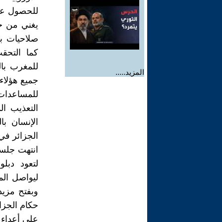
للحصول على
يغني من جو
صلاحيات ب
كما التحقت
للمغرب بال
المزيد.....
جميع هؤلاء
للمساعدات 
التعذيب ا
الإنسان ب
الجزائر في
انتهت جلسا
لتعود دبلو
ليواصل الم
وبفتح مزيد
حكام الجزائ
على أعداء 