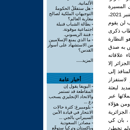
الألمانية.
 المسيرة
-
هل ستفعّلُ الحكومةُ
التوجيهاتِ الملكية لصالح
الخضراء لسنة 2021 الذي ردّ فيه على حكم محكمة العدل الأوربية في شتنبر 2021،
مغاربة العالم؟
ب لن يقوم
-
بطالة الشباب قنبلة
اجتماعية موقوتة.
خطاب ذكرى
-
فتنة الريسوني.
اء هو النظارة
-
ما الذي يمنع الإسلاميين
من الاستشهاد على أسوار
يس به صدق
القدس؟
 علاقاته
المزيد.....
جزائر إلا
منافذ إلى
لاستفزاز
أخبار عامة
-
اليويفا يقول إن
يد لبعثة
المقاطعة قد تستمر
لائها عبر
والاتحاد الإنجليزي يسحب
دع ...
ومن هؤلاء
-
بلومبيرغ: كثرة حالات
الجزائرية
الانتحار في قيادة الأمن
السيبراني بالجي ...
 ، بان كي
-
مصادر: السعودية
ة ولايته. ولم تخطئ
وباكستان وتركيا ستوقّع