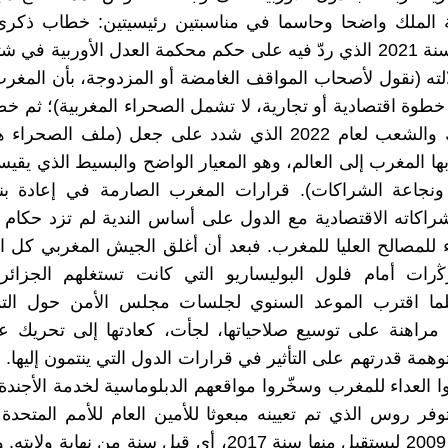
ة الملك واضحا وحاسما في مناسبتين رئيسيتين: خطاب ذكرى
الته (نقول لأصحاب المواقف الغامضة أو المزدوجة، بأن المغر
خطوة اقتصادية أو تجارية، لا تشمل الصحراء المغربية)؛ ثم 
ثورة الملك والشعب لعام 2022 الذي شدد على جعل (ملف الصحر
بها المغرب إلى العالم، وهو المعيار الواضح والبسيط الذي يق
ونجاعة الشراكات). قرارات المغرب الصارمة في إعادة بناء
شراكاته الاقتصادية مع الدول على أساس الندية لم تزد حكام ال
 للمصالح العليا للمغرب. فبعد أن أغلق الجيش المغربي كل ال
ﯕرات أمام فلول البوليساريو التي كانت تستغلهم الجزائر 
ما اقترب الموعد السنوي لجلسات مجلس الأمن حول التمد
 مراهنة على توسيع صلاحياتها، لجأت، كعادتها إلى تحريك عم
همة قدرتهم على التأثير في قرارات الدول التي ينتمون إليها. 
ا العداء للمغرب وسخّروا مواقعهم الدبلوماسية لخدمة الأجندة 
فر روس الذي تم تعيينه مبعوثا للأمين العام للأمم المتحدة
مون، سنة 2009 ليستقيل منها سنة 2017، أي قبل سنة من نهاي