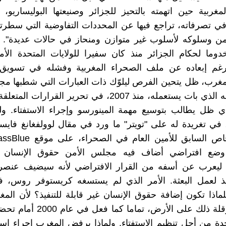
مغربية حين اتهمته بالتحيز للجزائر وصنيعتها البوليساريو، 
ي تصرفاته، تراجع فيها عن المحددات التفاوضية التي سطرت
ن وسلوكه لأسلوب غير متوازن ومنحاز في حالات عديدة". 
وما لحكام الجزائر منذ كان سفيرا للولايات المتحدة الأم
ورغم إبعاده عن ملف الصحراء المغربية وفشله في تسويق
لمغرب، ظل يتحين الفرص ليلوّك ذات العبارات التي شطبها م
من قاموسه الذي بات يستعمله، منذ 2007، في تحرير القرارات
أي ظل يطالب بتوسيع مهمة المينورسو وإجراء الاستفتاء. و
في تغريدة له على "تويتر" ما ورد في مقال لوولفغانغ فايسب
 وضع افتراضي أضاف فيه مجلس الأمن حقوق الإنسان إ
. ليعرب عن أسفه من القرار الافتراضي لأنه سيضيف عنصرا
فيذ لعمل البعثة. الأمر الذي لم يستسغه كريستوفر روس، ف
فلماذا تكون إضافة حقوق الإنسان غير قابلة للتنفيذ؟ لأن ال
طريقة لعرقلة ذلك على الأرض، تماما كم
حدة من أجل تنظيم الاستفتاء. ولماذا يرفض المغرب إجراء استف