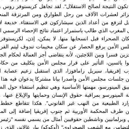
كون النتيجة لصالح الاستقلال". لقد تجاهل كريستوفر روس 
زائر لعشرات الآلاف من رحل الطوارق ومن المرتزقة المن
 لترفع من أعداد الذين سيشاركون في الاستفتاء. خديعة لا
المغرب الذي طالب باستمرار اعتماد نتائج الإحصاء الرسمي ا
كان الصحراء قبل انسحابها منها. لا يمكن، إذن، لكريستوف
س الأمن برفع الحصار عن سكان مخيمات تندوف ليتم الفرز
زين قسرا وبين اللاجئين، لأنه يتقاضى أجر العمالة لحكام الج
وا يائسين، التأثير على قرار مجلس الأمن بتكليف من حكام
 إفريقيا، سيريل رامافوزا، الذي استقبل زعيم عصابة الب
ن جلسات مجلس الأمن وأصدرا بيانا مشتركا يدعوان فيه هذا ا
ق المينورسو، مهمتها الأساسية وهي تنظيم استفتاء حول الص
ة المينورسو بمراقبة حقوق الإنسان وحمايتها والإبلاغ عنها، 
وارد الطبيعية من النهب غير القانوني”. هكذا تتقاطع خطط
 طرف المحكمة الأوربية ثم جنوب إفريقيا إضافة إلى الم
 وبرلمانيين وناشطين حقوقيين أمثال من يسمي نفسه "رئيس 
للتضامن مع الشعب الصحراوي" (أوكوكو) بيار غالاند، الذي زا