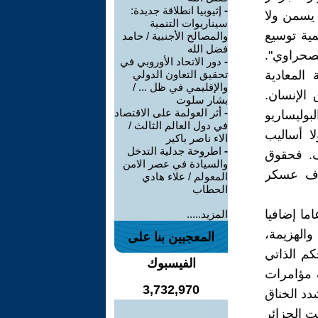
-
إثيوبيا انطلاقة جديدة:
 يسمن ولا
سيناريوات التنمية
مية توسيع
والمصالح الأجنبية / حامد
فضل الله
صحراوي".
-
دور الاتحاد الأوروبي في
المعادية
تحقيق التعاون الدولي
والإقليمي في ظل ... /
الإنسان.
بشار سلوت
-
أثر العولمة على الاقتصاد
بوليساريو
في دول العالم الثالث /
لا أساليب
الاء ناصر باكير
-
اطروحة جدلية التدخل
ف. فحقوق
والسيادة في عصر الامن
طرف عسكر
المعولم / علاء هادي
الحطاب
ما إضافيا
المزيد.....
الهزيمة،
المعجبين بنا على
كم الذاتي
الفيسبوك
ف مؤامرات
3,732,970
دد الخناق
ت الجزائر