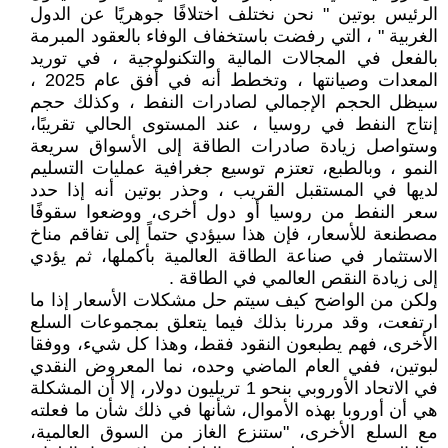
الرئيس بوتين " نحن نختلف اختلافًا جوهريًا عن الدول
الغربية " ، التي رفضت باستخفاف الوفاء بالعقود المبرمة
بالفعل في المجالات المالية والتكنولوجية ، في توريد
المعدات وصيانتها ، وتخطط أنه في أفق عام 2025 ،
سيظل الحجم الإجمالي لصادرات النفط ، وكذلك حجم
إنتاج النفط في روسيا ، عند المستوى الحالي تقريبًا،
وستواصل زيادة صادرات الطاقة إلى الأسواق سريعة
النمو ، وبالطبع، تعتزم توسيع جغرافية عمليات التسليم
لديها في المستقبل القريب ، وحذر بوتين أنه إذا حدد
سعر النفط من روسيا أو دول أخرى، ووضعوا سقوفًا
مصطنعة للأسعار، فإن هذا سيؤدي حتماً إلى تفاقم مناخ
الاستثمار في صناعة الطاقة العالمية بأكملها، ثم يؤدي
إلى زيادة النقص العالمي في الطاقة .
ولكن من الواضح كيف سيتم حل مشكلات الأسعار إذا ما
ارتفعت، وقد مررنا بذلك فيما يتعلق بمجموعات السلع
الأخرى، فهم يطبعون النقود فقط، وهذا كل شيء، ووفقا
لبوتين، ففي العام الماضي وحده، نما المعروض النقدي
في الاتحاد الأوروبي بنحو 1 تريليون دولار، إلا أن المشكلة
هي أن أوروبا بهذه الأموال، شأنها في ذلك شأن ما فعلته
مع السلع الأخرى، "ستنزع الغاز من السوق العالمية،