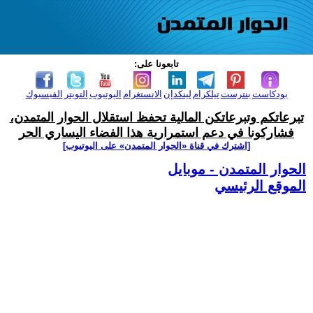
تابعونا على:
بودكاست
بنترست
تيلكرام
لينكدإن
الانستغرام
اليوتيوب
التويتر
الفيسبوك
تبرعاتكم وتبرعاتكن المالية تحفظ استقلال الحوار المتمدن،
فشاركونا في دعم استمرارية هذا الفضاء اليساري الحر
[اشترك في قناة ‫«الحوار المتمدن» على اليوتيوب]
الحوار المتمدن - موبايل
الموقع الرئيسي