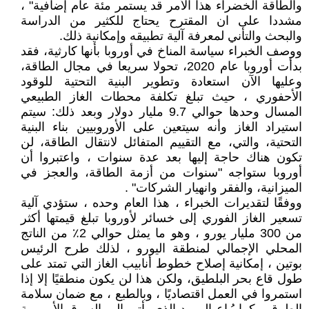
والطاقة الخضراء هذا الأمر قد يستمر مئة عام إضافية" ،
مشددا على ان المقترح يحتاج للكثير من الدراسة
والبحث والتأني لمعرفة آلية تطبيقه وإمكانية ذلك.
ووصف الخبراء سياسة المناخ في أوروبا بأنها كارثية، فقد
بدأت أوروبا عام 2020، تحولا سريعا في مجال الطاقة،
وعليها الآن استعادة وتطوير البنية التحتية للوقود
الأحفوري ، حيث تبلغ تكلفة محطات الغاز الطبيعي
المسال وحدها حوالي 9.7 مليار دولار وبعد ذلك: سيتم
استيراد الغاز وأنه سيتعين على الأوروبيين بناء البنية
التحتية، والتي، مع التقييم المتفائل لانتقال الطاقة، لن
تكون هناك حاجة إليها بعد عدة سنوات ، واعتبروا أن
أوروبا ستواجه "سنوات من أزمة الطاقة، والعجز في
الميزانية، والفقر وانهيار الشركات" .
ووفقًا لتقديرات الخبراء ، هذا العام وحده ، ستؤدي آلية
تسعير الغاز الفوري إلى خسائر لأوروبا تبلغ قيمتها أكثر
من 300 مليار يورو ، وهو ما يمثل حوالي 2٪ من الناتج
المحلي الإجمالي لمنطقة اليورو ، لذلك طرح الرئيس
بوتين ، إمكانية إصلاح خطوط أنابيب الغاز التي تمتد على
طول قاع بحر البلطيق، ولكن هذا لن يكون منطقيًا إلا إذا
استمروا في العمل اقتصاديًا ، وبالطبع ، مع ضمان سلامة