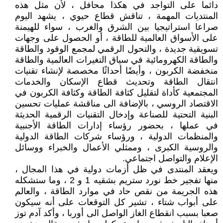
دائما على التواجد في هكذا محافل ، لأن مثل هذه
المنتديات المهمة ، تناقش قطاع حيوي ، يشهد اليوم
صراعا استراتيجيا بين الشرق والغرب ، سواء للهيمنة
على الأسواق العالمية للطاقة ، أو الحصول على وجهات
تسويقية جديدة ، والتحول الرقمي لمجمع الوقود والطاقة
والطاقة الكهرومائية في سياق التغيرات العالمية والطاقة
منخفضة الكربون ، وأيضًا أحداثًا مخصصة لإنشاء تقنيات
انتقال الطاقة وتحديث قطاع الإسكان والخدمات
المجتمعية كأداة لتقليل كثافة الطاقة وكثافة الكربون في
الاقتصاد الروسي ، بالإضافة الى مناقشة عمليات تحسين
البنية التحتية للصناعة وإدخال التقنيات الرقمية الحديثة
في عملها ، بحضور رؤساء إدارات الطاقة الأجنبية
والمنظمات الدولية ، ورؤساء شركات الطاقة الدولية
والروسية الكبرى ، وممثلي الأعمال والخبراء ووسائل
الإعلام والتواصل اجتماعي.
ويعقد المنتدى في ظل أزمات دولية في هذا المجال ،
منها تفجير خط نورد ستريم بشقيه 1 و 2 ، وما ستشكله
هذه الجريمة من نقص حاد في موارد الطاقة ، والعالم
على أبواب شتاء ، تشير كل التوقعات على أنه سيكون
صعبا بسبب انقطاع الغاز الواصل الى أوربا ، وأكد آدم توز