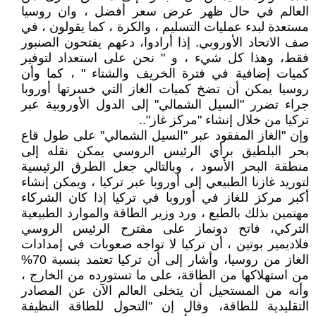
العالم في حال ظهر عرض سعر أفضل ، وان روسيا
مستعدة لبدء عمليات التسليم ، والكرة ، كما يقولون ، في
صف الاتحاد الأوروبي. إذا أرادوا، دعهم يفتحون الصنبور
فقط، وهذا كل شيء ، و " نحن على استعداد لتوفير
كميات إضافية في فترة الخريف والشتاء " ، كما وأن
روسيا يمكن أن تضخ كميات الغاز التي خسرتها أوروبا
جراء تضرر "السيل الشمالي" إلى الدول الأوروبية عبر
تركيا من خلال إنشاء "مركز غاز"..
وإن "الغاز المفقود عبر "السيل الشمالي" على طول قاع
بحر البلطيق برأي الرئيس الروسي يمكن نقله إلى
منطقة البحر الأسود ، وبالتالي جعل الطرق الرئيسية
لتوريد غازنا الطبيعي إلى أوروبا عبر تركيا ، ويمكن إنشاء
أكبر مركز للغاز في أوروبا في تركيا إذا كان الشركاء
مهتمين بذلك بالطبع ، ورد وزير الطاقة والموارد الطبيعية
التركي، فاتح دونماز على مقترح الرئيس الروسي
فلاديمير بوتين ، أن تركيا لا تواجه صعوبات في إمدادات
الغاز من روسيا، وأشار إلى أن تركيا تعتمد بنسبة 70%
من استهلاكها من الطاقة، على ما تستورده من الخارج ،
وأنه من المستحيل أن يتخلى العالم الآن عن المصادر
التقليدية للطاقة، وقال إن "التحول للطاقة النظيفة