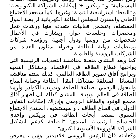
المستدامة" و "بريكس +: إمكانات الشراكة التكنولوجية"
و "النفط: استراتيجية التنمية" وغيرها، كما سيعقد الاجتماع
الحادي والستون لمجلس الطاقة الكهربائية لرابطة الدول
المستقلة، وتتضمن فعاليات متعددة منها ورشات عمل
ومحضرات وجلسات حوار، ويشارك في الأعمال
شخصيات من روسيا ودول أجنبية ورؤساء شركات
ومنظمات دولية للطاقة وخبراء يمثلون العديد من
الشركات الروسية والعالمية.
كما ويعد المنتدى منصة لمناقشة التحديات الرئيسية التي
يواجهها قطاع الطاقة في الاقتصاد ومشاكل التنمية
وبرامج آفاق تطوير الطاقة العالمي، كذلك ستتم مناقشة
المسائل المتعلقة بمشاكل انتقال الطاقة وحماية المناخ
والتحول الرقمي لصناعة الطاقة وتدريب الكوادر وأزمة
الطاقة في العالم، ويهدف المنتدى كذلك إلى اظهار آفاق
مجمع الوقود والطاقة الروسي وإدراك إمكانات التعاون
الدولي في قطاع الطاقة ، و سيستضيف المنتدى الاجتماع
السنوي لمنصة أبحاث الطاقة في بريكس وإحدى
الجلسات الرئيسية للمنتدى: "الطاقة كدعم لتشكيل
الشراكة الأوروبية الآسيوية الكبرى".
وكعادته فان الرئيس الروسي فلاديمير بوتين ، يحرص