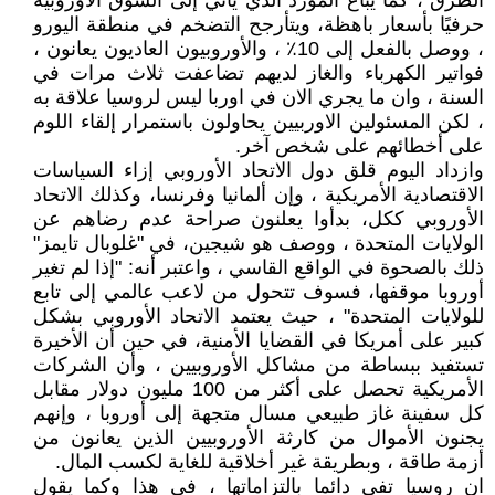
الطرق ، كما يُباع المورد الذي يأتي إلى السوق الأوروبية
حرفيًا بأسعار باهظة، ويتأرجح التضخم في منطقة اليورو
، ووصل بالفعل إلى 10٪ ، والأوروبيون العاديون يعانون ،
فواتير الكهرباء والغاز لديهم تضاعفت ثلاث مرات في
السنة ، وان ما يجري الان في اوربا ليس لروسيا علاقة به
، لكن المسئولين الاوربيين يحاولون باستمرار إلقاء اللوم
على أخطائهم على شخص آخر.
وازداد اليوم قلق دول الاتحاد الأوروبي إزاء السياسات
الاقتصادية الأمريكية ، وإن ألمانيا وفرنسا، وكذلك الاتحاد
الأوروبي ككل، بدأوا يعلنون صراحة عدم رضاهم عن
الولايات المتحدة ، ووصف هو شيجين، في "غلوبال تايمز"
ذلك بالصحوة في الواقع القاسي ، واعتبر أنه: "إذا لم تغير
أوروبا موقفها، فسوف تتحول من لاعب عالمي إلى تابع
للولايات المتحدة" ، حيث يعتمد الاتحاد الأوروبي بشكل
كبير على أمريكا في القضايا الأمنية، في حين أن الأخيرة
تستفيد ببساطة من مشاكل الأوروبيين ، وأن الشركات
الأمريكية تحصل على أكثر من 100 مليون دولار مقابل
كل سفينة غاز طبيعي مسال متجهة إلى أوروبا ، وإنهم
يجنون الأموال من كارثة الأوروبيين الذين يعانون من
أزمة طاقة ، وبطريقة غير أخلاقية للغاية لكسب المال.
ان روسيا تفي دائما بالتزاماتها ، في هذا وكما يقول