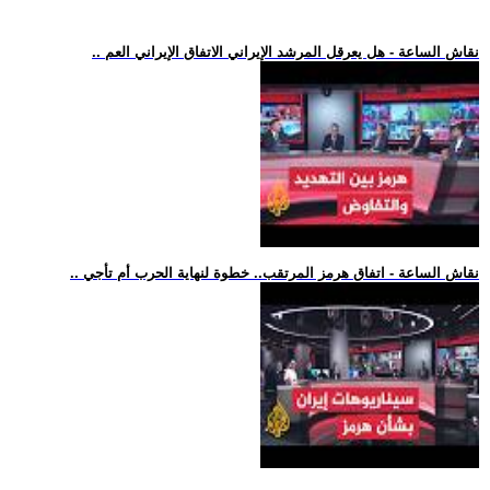
.. نقاش الساعة - هل يعرقل المرشد الإيراني الاتفاق الإيراني العم
.. نقاش الساعة - اتفاق هرمز المرتقب.. خطوة لنهاية الحرب أم تأجي