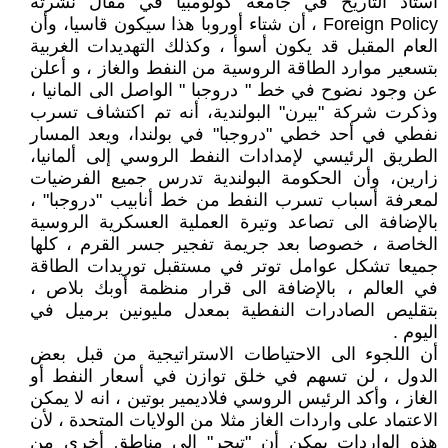
أستاذ التاريخ في جامعة كولومبيا في مقال نشرته
Foreign Policy ، أن شتاء أوروبا هذا سيكون قاسيا، وأن
العام المقبل قد يكون أسوأ ، وكذلك التهديدات الغربية
بتسعير موارد الطاقة الروسية من النفط والغاز ، و أعلن
عن وجود نضوح في خط " دروجبا " الواصل الى المانيا ،
وذكرت شركة "بيرن" البولندية، أنه تم اكتشاف تسرب
نفطي في أحد خطي "دروجبا" في بولندا، ويعد المسار
الطريق الرئيسي لإمدادات النفط الروسي إلى ألمانيا،
زارين، وأن الحكومة البولندية تدرس جميع الفرضيات
لمعرفة أسباب تسرب النفط من خط أنابيب "دروجبا" ،
بالإضافة الى تصاعد وتيرة العملية العسكرية الروسية
الخاصة ، خصوصا بعد جريمة تفجير جسر القرم ، كلها
جميعا تشكل عوامل توتر في مستقبل توريدات الطاقة
في العالم ، بالإضافة الى قرار منظمة أوبك بلاص ،
بتقليص الصادرات النفطية بمعدل مليونين برميل في
اليوم .
أن اللجوء الى الاحتياطات الاستراتيجية من قبل بعض
الدول ، لن تسهم في خلق توازن في أسعار النفط أو
الغاز ، وأكد الرئيس الروسي فلاديمير بوتين ، انه لا يمكن
الاعتماد على واردات الغاز مثلا من الولايات المتحدة ، لأن
هذه الواردات يمكن أن "تبحر" إلى مناطق أخرى من