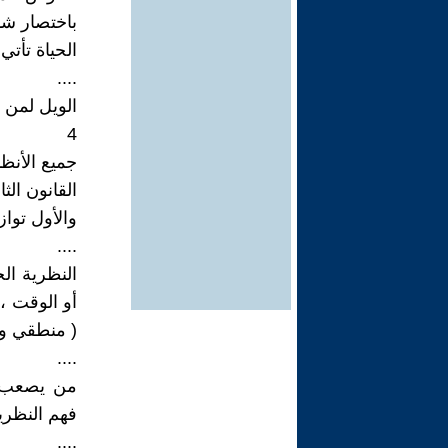
باختصار شد
الحياة تأتي
....
الويل لمن 
4
جميع الأنظ
القانون الث
والأول تواز
....
النظرية الج
أو الوقت ،
( منطقي وت
....
من يصعب ع
فهم النظرية
....