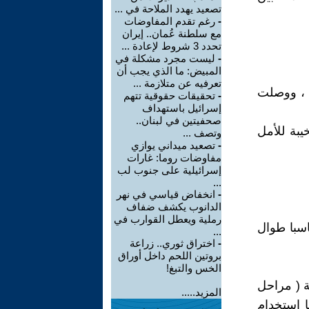
تصعيد يهدد الملاحة في ...
-
رغم تقدم المفاوضات
مع سلطنة عُمان.. إيران
تحدد 3 شروط لإعادة ...
-
ليست مجرد مشكلة في
المبيض: ما الذي يجب أن
تعرفيه عن متلازمة ...
ن ، ووصلت
-
تحقيقات حقوقية تتهم
إسرائيل باستهداف
صحفيتين في لبنان..
يبة للأمل
وتصف ...
-
تصعيد ميداني يوازي
مفاوضات روما: غارات
إسرائيلية على جنوب لب
...
-
انخفاض قياسي في نهر
الدانوب يكشف ضفاف
رملية ويعطل القوارب في
اسبا طوال
...
-
اختراق ثوري.. زراعة
بروتين اللحم داخل أوراق
الخس والتبغ!
ثة ( مراحل
المزيد.....
ا استخدام