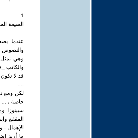
1
الصيغة المع
عندما يص
والنصوص ال
وهي تمثل ا
والكاتب _ة 
قد لا تكون 
....
لكن ومع ذلك
خاصة ، ...
سبينوزا وم
المقفع واب
الإهمال ، 
ما أريد إض