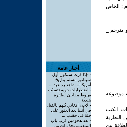
م : الخاص
و مترجم _
أخبار عامة
-
-إذا فزت ستكون أول
سيناتور مسلم بتاريخ
أمريكا-.. شاهد رد عبد ...
-
اضطرابات جوية تتسبّب
اب موضوعه
بهبوط مفاجئ لطائرة
هندية
-
لاجئ أفغاني يُتهم بالقتل
ات الكتب
في أثينا بعد العثور على
جثة في حقيب ...
2018 سنة الإعلان عن النظرية
-
بعد هجومين قرب باب
ابقة ( العلاقة بين
المندب.. تحذيرات من