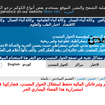
ة التصفح والنشر، الموقع يستخدم بعض أنواع الكوكيز نرجو النق
More info - المزيد
experience on our website
الفن
-
وكالة أنباء اليسار
-
وكالة أنباء العلمانية
-
وكالة أنباء العمال
-
وكا
الاقتصاد
-
اخبار الطب والعلوم
 الرئيسي لمؤسسة الحوار المتمدن
، علمانية، ديمقراطية، تطوعية وغير ربحية
ل مجتمع مدني علماني ديمقراطي حديث يضمن الحرية والعدالة الاجتم
حوار المتمدن على جائزة ابن رشد للفكر الحر والتى نالها أعلام في الفك
م مشاكل تقنية في تصفح الحوار المتمدن نرجو النقر هنا لاستخدام الموقع
كوردي
English
الاخبار
مراكز
الحوار المتمدن
عاصر
-
حسين عجيب
- القسم السادس ، تكملة
 وتبرعاتكن المالية تحفظ استقلال الحوار المتمدن، فشاركونا 
استمرارية هذا الفضاء اليساري الحر