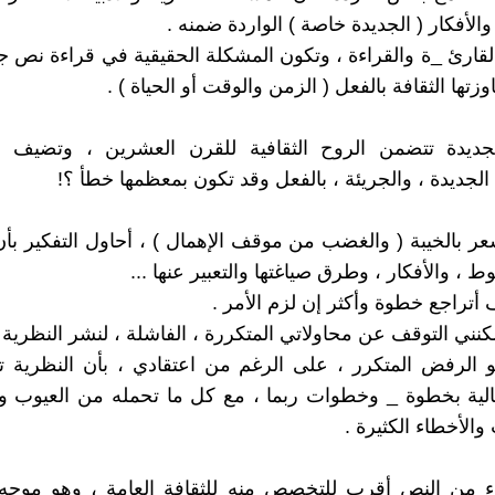
الأفكار ( الجديدة خاصة ) الواردة ضمنه .
القارئ _ة والقراءة ، وتكون المشكلة الحقيقية في قراءة نص 
وزتها الثقافة بالفعل ( الزمن والوقت أو الحياة ) .
لجديدة تتضمن الروح الثقافية للقرن العشرين ، وتضيف إ
الجديدة ، والجريئة ، بالفعل وقد تكون بمعظمها خطأ ؟!
عر بالخيبة ( والغضب من موقف الإهمال ) ، أحاول التفكير بأ
، والأفكار ، وطرق صياغتها والتعبير عنها ...
 أتراجع خطوة وأكثر إن لزم الأمر .
كنني التوقف عن محاولاتي المتكررة ، الفاشلة ، لنشر النظرية 
 الرفض المتكرر ، على الرغم من اعتقادي ، بأن النظرية ت
حالية بخطوة _ وخطوات ربما ، مع كل ما تحمله من العيوب و
والأخطاء الكثيرة .
زء من النص أقرب للتخصص منه للثقافة العامة ، وهو موجه 