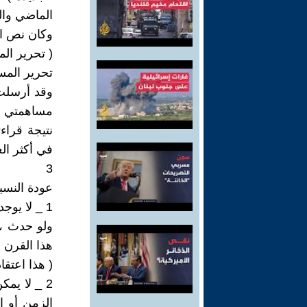
الماضي والم
وكان نص الإ
( تحرير ال
تحرير المس
وقد أرسلت 
مساهمتي بد
نتيجة قراء
في أكثر الع
3
عودة النسبة
1 _ لا يوجد زمن ، أو وقت ، خارج الحاضر والماضي والمستقبل .
ولو حدث ، 
هذا القرن ع
( هذا اعتق
2 _ لا يم
الزمن أو ال