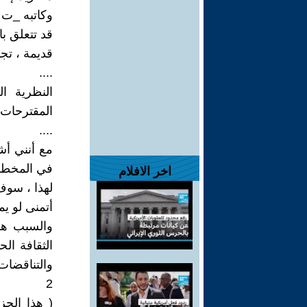
وكاتبه _ت و
قد تتعلق ب
قديمة ، تجا
....
النظرية ا
المقترحات 
....
مع أنني أش
في المخطوط 
اخر الافلام
لهذا ، سوف
أتمنى لو يم
والسبب هو
الثقافة ال
والتناقضات 
2
( هذا الج