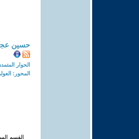
حسين عج
الحوار المتمدن-العدد: 7395 - 22
المحور: العول
القسم الس