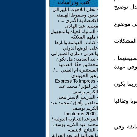
كتب ودراسات
بدل توضيح
-
تحلل اللاهوت الليبرالي:
صعود وسقوط الهيمنة
الاقتصادية الأمري ... /
 في موضوع
مجدى عبد الهادى
-
ألمانيا..الحياة والمجهول
/ ملهم الملائكة
 المشكلات
-
كتاب : العولمة وآثارها
على الوضع الدولي
والعربي / غازي الصوراني
بيعتهما .
-
نبذ العدمية: هل نكون
مخطئين حقًا: العدمية
 وفي عهدة
المستنيرة أم الطبي ... /
زهير الخويلدي
Express To Impress
-
ربما يكون
عبر لتؤثر / محمد عبد
الكريم يوسف
-
التدريب الاستراتيجي
ا وثقافيا
مفاهيم وآفاق / محمد عبد
الكريم يوسف
Incoterms 2000
-
القواعد التجارية الدولية /
محمد عبد الكريم يوسف
ابقة وفي
-
النتائج الايتيقية
والجمالية لما بعد الحداثة