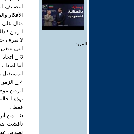
التصنيف ال
الأفكار وال
مثال على ا
الزمن ! ذلك
لا نعرف حت
المزيد.....
التي ينبغي 
3 _ اتجاه
أما لماذا 
المستقبل وا
4 _ الزمن
الزمن موجود
بهذه الحالة
فقط .
5 _ من أين يأتي الحاضر ؟
ناقشت هذا
نصوص عديدة