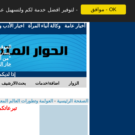
موافق - OK
لتوفير افضل خدمة لكم ولتسهيل عملي
أخبار عامة
-
وكالة أنباء المرأة
-
اخبار الأدب و
الموقع
يسارية
"من أج
حاز ال
إذا لديك
الزوار
اضافة/خدمات
بحث/الارشيف
الصفحة الرئيسية
-
العولمة وتطورات العالم الم
تبرعاتكم