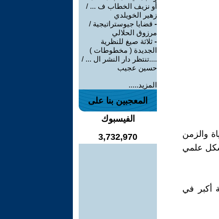
أو نزيف الخطاب ف ... /
زهير الخويلدي
-
قضايا جيوستراتيجية /
مرزوق الحلالي
-
ثلاثة صيغ للنظرية
الجديدة ( مخطوطات )
....تنتظر دار النشر ال ... /
حسين عجيب
المزيد.....
المعجبين بنا على
الفيسبوك
اة والزمن
3,732,970
بشكل علمي
 أكبر في