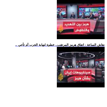
.. نقاش الساعة - اتفاق هرمز المرتقب.. خطوة لنهاية الحرب أم تأجي