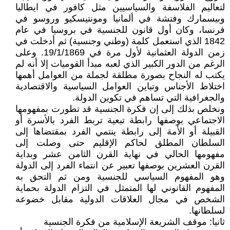
لتعاليم الفلاسفة والسياسيين مثل كافور في ايطاليا
وبيسمارك وفتشة في ألمانيا ومونتيسكيو وروسو في
فرنسا، وكان أول قانون للجنسية في بروسيا في عام
1842 الذي استعمل كلمة (وطني وجنسية) ثم أدخلت في
زمن الدولة العثمانية لأول مرة في 19/1/1869. وعلى
الرغم من الدور الكبير الذي لعبه مبدأ القوميات إلا أنه لم
يكتب له النجاح بصورة مطلقة لجملة من العوامل أهمها
اختلاط الأجناس وتباين العوامل السياسية والاقتصادية
والجغرافية التي تساهم في تكوين الدولة.
ونخلص بذلك إلى إن فكرة الجنسية قد تطورت بمفهومها
الاجتماعي بوصفها رابطة تبعية تربط الفرد بالأسرة أو
القبيلة أو الأمة إلى رابطة ينتمي الفرد بمقتضاها إلى
السلطان المطلق لحاكم الإقليم حتى وصلت إلى
مفهومها الحالي في نهاية القرن الثامن عشر وبداية
القرن العشرين بوصفها تعبير عن انتماء الفرد إلى الدولة
وهو المفهوم السياسي للجنسية ومن ثم التحق به
المفهوم القانوني لها المتمثل في التزام الدولة بحماية
الشخص في مجال العلاقات الدولية مقابل خضوعه
لسلطانها.
ثانيا: موقف الشريعة الإسلامية من فكرة الجنسية