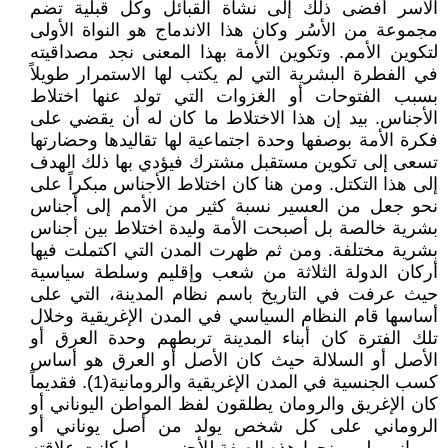
الأسر أفضى ذلك إلى نشأة القبائل وكل قبلية تضم
مجموعة من الأسُر وكان هذا الاندماج هو النواة الأولى
لتكوين الأمم. وتكوين الأمة بهذا المعنى نجد مصداقيته
في الفطرة البشرية التي لم يكتب لها الاستمرار طويلاً
بسبب الفتوحات أو الغزوات التي تولد عنها اختلاط
الأجناس. بيد إن هذا الاختلاط ما كان له أن يقضي على
فكرة الأمة بوصفها وحدة اجتماعية لها تقاليدها وحضارتها
تسعى إلى تكوين مستقبل مشترك فيؤدي بها ذلك الهدف
إلى هذا التكتل. ومن هنا كان اختلاط الأجناس مبكراً على
نحو جعل من العسير نسبة كثير من الأمم إلى أجناس
بشرية خالصة بل أصبحت الأمة وليدة اختلاط بين أجناس
بشرية مختلفة. ومن ثم ظهرت المدن التي اكتملت فيها
أركان الدولة الثلاثة من شعب وإقليم وسلطة سياسية
حيث عرفت في التاريخ باسم نظام المدينة، التي على
أساسها قام النظام السياسي في المدن الإغريقية وخلال
تلك الفترة كان أبناء المدينة تربطهم وحدة العرق أو
الأصل أو السلالة حيث كان الأصل أو العرق هو أساس
كسب الجنسية في المدن الإغريقية والرومانية(1). فقديماً
كان الإغريق والرومان يطلقون لفظ المواطن اليوناني أو
الروماني على كل شخص يولد من أصل يوناني أو