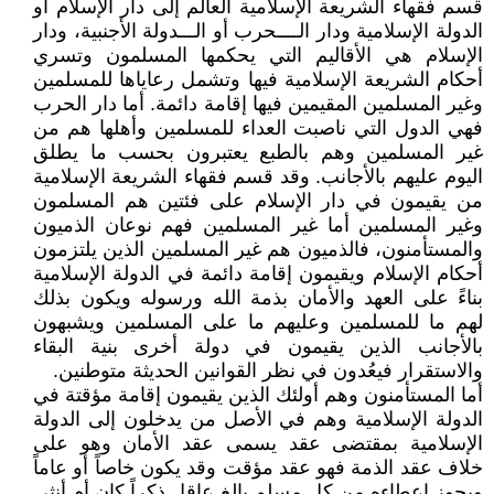
قسم فقهاء الشريعة الإسلامية العالم إلى دار الإسلام أو
الدولة الإسلامية ودار الــــحرب أو الـــدولة الأجنبية، ودار
الإسلام هي الأقاليم التي يحكمها المسلمون وتسري
أحكام الشريعة الإسلامية فيها وتشمل رعاياها للمسلمين
وغير المسلمين المقيمين فيها إقامة دائمة. أما دار الحرب
فهي الدول التي ناصبت العداء للمسلمين وأهلها هم من
غير المسلمين وهم بالطبع يعتبرون بحسب ما يطلق
اليوم عليهم بالأجانب. وقد قسم فقهاء الشريعة الإسلامية
من يقيمون في دار الإسلام على فئتين هم المسلمون
وغير المسلمين أما غير المسلمين فهم نوعان الذميون
والمستأمنون، فالذميون هم غير المسلمين الذين يلتزمون
أحكام الإسلام ويقيمون إقامة دائمة في الدولة الإسلامية
بناءً على العهد والأمان بذمة الله ورسوله ويكون بذلك
لهم ما للمسلمين وعليهم ما على المسلمين ويشبهون
بالأجانب الذين يقيمون في دولة أخرى بنية البقاء
والاستقرار فيعُدون في نظر القوانين الحديثة متوطنين.
أما المستأمنون وهم أولئك الذين يقيمون إقامة مؤقتة في
الدولة الإسلامية وهم في الأصل من يدخلون إلى الدولة
الإسلامية بمقتضى عقد يسمى عقد الأمان وهو على
خلاف عقد الذمة فهو عقد مؤقت وقد يكون خاصاً أو عاماً
ويجوز إعطاءه من كل مسلم بالغ عاقل ذكراً كان أم أنثى