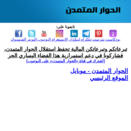
تابعونا على:
بودكاست
بنترست
تيلكرام
لينكدإن
الانستغرام
اليوتيوب
التويتر
الفيسبوك
تبرعاتكم وتبرعاتكن المالية تحفظ استقلال الحوار المتمدن،
فشاركونا في دعم استمرارية هذا الفضاء اليساري الحر
[اشترك في قناة ‫«الحوار المتمدن» على اليوتيوب]
الحوار المتمدن - موبايل
الموقع الرئيسي