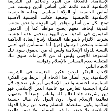
الإسلامية. فالعلاقة بين الفرد والحاكم في الشريعة
الإسلامية كانت قائمة على أساس الدين وليست على
أساس الجنسية أو الولاء السياسي. وعليه فالجنسية
الإسلامية كالجنسية الوضعية فكانت الجنسية الأصلية
تمنح لكل من أسلم وهاجر إلى المدينة والتحق بشعب
المدينة ليجاهد معهم يصبح مواطناً كما إن الذميون
المقيمون في المدينة من اليهود يمنحون هذه الجنسية
بشرط الالتزام بالمواطنة المتمثلة بإتباع القيادة الحاكمة
المتمثلة بشخص الرسول (ص). أما المستأمن فهو أجنبي
بالنسبة للدولة الإسلامية وليس له من الحقوق سوى تلك
الممنوحة للأجنبي وليس له من الالتزامات سوى تلك
المتعلقة بعدم المساس بالإسلام وقوانينه.
الاتجاه الثاني
الاتجاه المنكر لوجود فكرة الجنسية في الشريعة
الإسلامية، يرى أنصار هذا الاتجاه أن الربط بين الفكرة
السياسية للجنسية والدين الإسلامي أمر غير صحيح، لأن
فكرة الجنسية تتعارض مع عالمية الدين الإسلامي فهو
دين وشريعة جاء للعالم كله وللناس جميعاً لا لبعضهم،
فعالمية الإسلام تحول دون القول بأن هناك جنسية
إسلامية يكون بمقتضاها المسلم وحده من رعايا الدولة
الإسلامية ولا يتمتع بها غير المسلم. ولا تقف عالمية