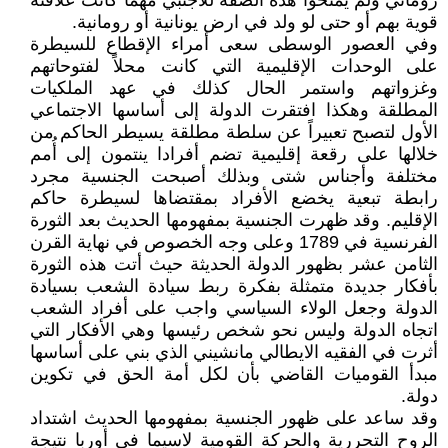
روماني ولم يمنحوا هذه الصفة للأجنبي مهما كانت علاقته
قوية بهم أو حتى لو ولد في ارض يونانية أو رومانية.
وفي العصور الوسطى سعى أمراء الإقطاع للسيطرة
على الوحدات الإقليمية التي كانت محلاً لفتوحاتهم
وغزواتهم واستمر الحال كذلك في عهد الملكيات
المطلقة وهكذا افتقرت الدولة إلى أساسها الاجتماعي
الأول لتصبح تعبيراً عن سلطة مطلقة يسيطر الحاكم من
خلالها على رقعة إقليمية تضم أفرادا ينتمون إلى أُمم
مختلفة وأجناس شتى وبذلك أصبحت الجنسية مجرد
رابطة تبعية يخضع الأفراد بمقتضاها لسيطرة حاكم
الإقليم. وقد ظهرت الجنسية بمفهومها الحديث بعد الثورة
الفرنسية في 1789 وعلى وجه الخصوص في نهاية القرن
الثامن عشر بظهور الدولة الحديثة حيث أتت هذه الثورة
بأفكار جديدة متمثلة بفكرة ربط سيادة الشعب بسيادة
الدولة وجعل الولاء السياسي واجب على أفراد الشعب
اتجاه الدولة وليس نحو شخص رئيسها وهي الأفكار التي
أثرت في الفقيه الايطالي مانشيني الذي بني على أساسها
مبدأ القوميات القاضي بأن لكل أمة الحق في تكوين
دولة.
وقد ساعد على ظهور الجنسية بمفهومها الحديث اشتداد
الروح التحررية والحركة القومية لاسيما في أوربا نتيجة