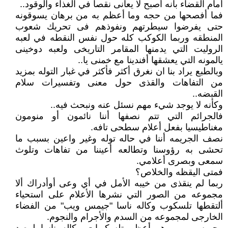
أمام القضاء بأنه أصبح لا يعانى نقصا في الغذاء والوقود..
فما أفصحها من حجه وما أعظم به من برهان يسوقونه
حتى يفرضوا سيطرتهم ونفوذهم فى تحريك شعوب
المنطقه وربما الكوكب كله حول نفس النقطه في لعبه
الروليت التي يدمنها المقامر التاريخى ولعبه دوخينى
يالمونه التي يعشقها أفندينا مع خمنى يا..
وبالطبع يراد بنا ان نغرق أكثر فأكثر في غبار التوله بمزيد
من التفاهات والقذى حول معنى وتفسيرات سلام
القبضه..
وكأنه لا يوجد شيء مهم نسئل عنه ونبحث فيه..
فالجرائم التي تتم نصفها أننا نائمون أو منومون
مغناطيسيا بفعل أعلام سطحى تافه.
نصف الجريمه أننا في حاله توله وغير واعين بسبب ما
تحشى به رؤوسنا وتطالعه أعيننا من تفاهات وتلوث
سمعى وبصرى أعلامي.
فمتى اليقظه والخلاص؟
ربما لم ينقذى من خيبه الأمل في أي وعى أوأدراك ألا
مجموعه من الصور التي نشرها الأعلام على استحياء
ألتقطها تلسكوب وكاله ناسا "جيمس ويب" من الفضاء
الخارجى لمجموعه من السدم والأجرام والنجوم.