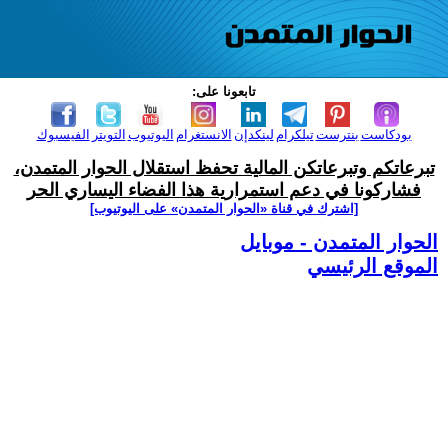
تابعونا على:
بودكاست
بنترست
تيلكرام
لينكدإن
الانستغرام
اليوتيوب
التويتر
الفيسبوك
تبرعاتكم وتبرعاتكن المالية تحفظ استقلال الحوار المتمدن،
فشاركونا في دعم استمرارية هذا الفضاء اليساري الحر
[اشترك في قناة ‫«الحوار المتمدن» على اليوتيوب]
الحوار المتمدن - موبايل
الموقع الرئيسي