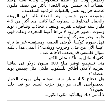
وجيمس ويب هو أعظم تلسكوبات وكاله ناسا لرصد
الفضاء.. أنه جيمس بوند الفضاء بأكثر من نصف مليون
عدسه حراريه تعمل بالتقنيات الرقميه المتقدمه..
مجموعه صور جيمس بوند الفضاء غايه في الروعه
والجمال لمخلوقات سماويه كما كانت منذ أكثر من 4.5
مليار سنه ضوئيه.. تقترب وتبتعد ، تتجاذب وتتنافر ، تولد
وتموت.. صور حراريه لا تراها أعيننا المجرده ولذلك فهي
علميه وغير مفبركه أو ملفقه.
فهل صوره كوكبنا الأرضى العلميه ومستقبله غير ما تراه
أعيننا الآن من قذى وحروب وويلات؟؟ أتمنى هذا ، لكنه
سؤال فلسفى قد يصعب الأجابه عنه..
لكنى أتسائل وبالتأكيد مثلى الكثير ،
متى نستطيع توفير مبلغ 300 مليون دولار فى لقائتنا
العربيه لأعلان أطلاق تلسكوب فلكى مثل جيمس بوند
الفضاء؟؟
هل نحتاج 4.5 مليار سنه ضوئيه وأن يموت الحمار
الديمقراطى الذى هو رمز حزب السيد جو قبل ذلك
الحين؟؟
لا أتمنى ذلك وبالتأكيد مثلى الكثير...