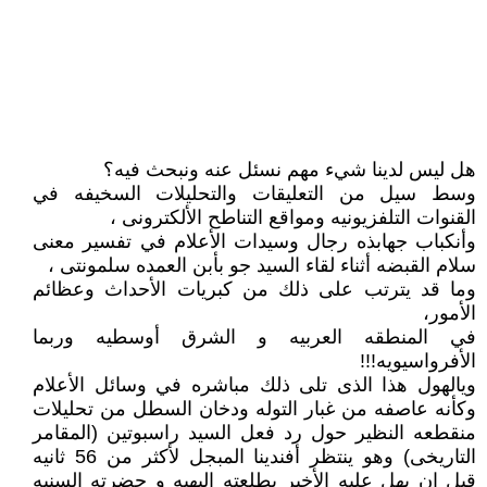
هل ليس لدينا شيء مهم نسئل عنه ونبحث فيه؟
وسط سيل من التعليقات والتحليلات السخيفه في
القنوات التلفزيونيه ومواقع التناطح الألكترونى ،
وأنكباب جهابذه رجال وسيدات الأعلام في تفسير معنى
سلام القبضه أثناء لقاء السيد جو بأبن العمده سلمونتى ،
وما قد يترتب على ذلك من كبريات الأحداث وعظائم
الأمور،
في المنطقه العربيه و الشرق أوسطيه وربما
الأفرواسيويه!!!
ويالهول هذا الذى تلى ذلك مباشره في وسائل الأعلام
وكأنه عاصفه من غبار التوله ودخان السطل من تحليلات
منقطعه النظير حول رد فعل السيد راسبوتين (المقامر
التاريخى) وهو ينتظر أفندينا المبجل لأكثر من 56 ثانيه
قبل ان يهل عليه الأخير بطلعته البهيه و حضرته السنيه