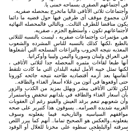
في أجتماعهم الصفرى بسماحه خمنى يا.
وأجتماعات ثلاثى الأثافى غالبا ماتخرج بمحصله صفريه.
لأن مجموع موقف أى طرفين فيها حول قضيه ما دائما
يكون مناقضا للطرف الثالث.. وبالتالي فالمحصله النهائيه
لأجتماعاتهم تكون ، وأستطيع الجزم ، صفريه.
هي مؤتمرات واجتماعات صفريه ، ليست بالنسبه للثلاثى
بالطبع ،لكنها كذلك بالنسبه للناس المشرده والشعوب
المعذبه نتيجه الحروب والنزاعات المسلحه التي أشعلوها
في العراق ولبنان وسوريا واليمن وليبيا وأوكرانيا.
أنها طبعا لقاءات مثمره المحصله جدا لثلاثى الأثافى ،
لكنها تمثل خيبه الأمل لبقيه البلدان التي ما كادت تلتقط
أنفاسها بعد أزمه أقتصاديه طاحنه نتيجه جائحه كورونا
حتى أوقعوها في آتون من غلاء أسعار الغذاء والطاقه..
لكن ثلاثى الأثافى يبشر ويهلل بمزيد من الكذب والزور
بأن أسعار الغذاء والطاقه في بلدانهم تنخفض وبأستمرار
وأن شعوبهم تنعم برغد العيش والفينو رغم أن العقوبات
الغربيه شديده الصرامه.. يسوقون هذا كتبرير على صحه
مواقفهم السياسيه والتاريخيه فيما يفعلونه وسوف
يفعلونه..والعكس هو الصحيح تماما.. أنهم كما يبرر اللص
سرقته أوالبلطجى سطوه على مخزنا للغلال أو الوقود