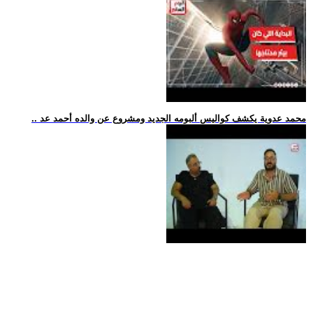
.. محمد عدوية يكشف كواليس ألبومه الجديد ومشروع عن والده أحمد عد