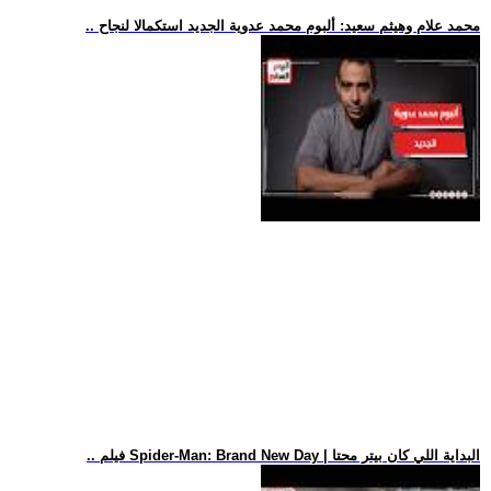
.. محمد علام وهيثم سعيد: ألبوم محمد عدوية الجديد استكمالا لنجاح
.. فيلم Spider-Man: Brand New Day | البداية اللي كان بيتر محتا