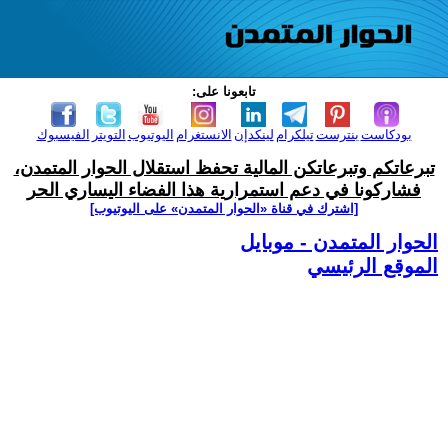
تابعونا على:
بودكاست
بنترست
تيلكرام
لينكدإن
الانستغرام
اليوتيوب
التويتر
الفيسبوك
تبرعاتكم وتبرعاتكن المالية تحفظ استقلال الحوار المتمدن،
فشاركونا في دعم استمرارية هذا الفضاء اليساري الحر
[اشترك في قناة ‫«الحوار المتمدن» على اليوتيوب]
الحوار المتمدن - موبايل
الموقع الرئيسي