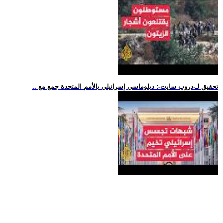
.. تحقيق لـ-دروب سايت-: دبلوماسي إسرائيلي بالأمم المتحدة جمع مع