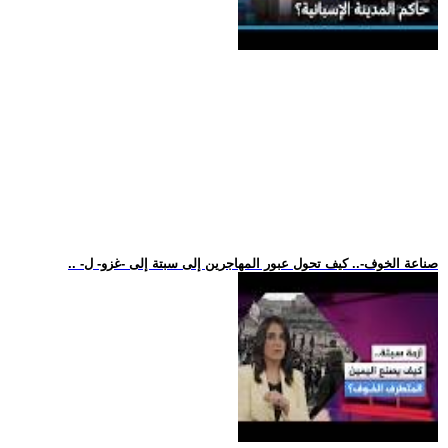
.. -صناعة الخوف-.. كيف تحول عبور المهاجرين إلى سبتة إلى -غزو- ل