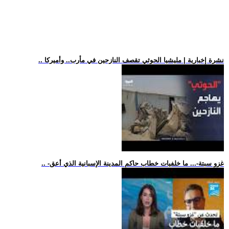
.. نشرة إخبارية | مليشيا الحوثي تقصف النازحين في مأرب.. وأميركا
.. -غزو سبتة-... ما خلفيات خطاب حاكم المدينة الإسبانية الذي أعق