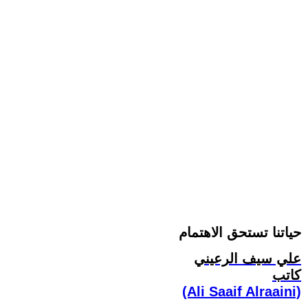
حياتنا تستحق الاهتمام
علي سيف الرعيني
كاتب
(Ali Saaif Alraaini)