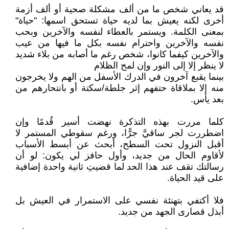
قد يعاني شخص ما من ألف مشكلة صحية أو ألف أزمة
أخرى لكنه يعيش بما لديه حياة تستحق اسمها: "حياة"
بمعنى الكلمة. ويستمر بالعطاء لنفسه والآخرين وبحب
نفسه والآخرين واحترام نفسه بكل ما فيها من عيب
والآخرين كيفما كانوا، شخص رغم ما أصابه من بلاء شديد
لا ينظر إلا إلى النور وإن لمح الظلام
بينما يقبع آخرون في الدرك الأسفل من الهم ولا يخرجون
منه إلا بملاقاة حتفهم إثر جلطة/سكتة أو بانتحارهم من
بعد يأس.
كلما مررت بهذه التذكرة نهضت أسير قُدمًا وإن
اضطررت لجر ساقيَّ جرًّا، ورغم سقوطي المستمر لا
أقبل النزول تحت السطح، أبحث عن أبسط الأسباب
لأقاوم الحال من جديد، وأول حافز لي يكون: لو أن
رسالتك تقف عند هذا الحد لما قضيتِ ثانية واحدة إضافية
على قيد الحياة.
فلا أكتفي بتهنئة نفسي على الاستمرار في العيش بل
أبذل قصارى الجهد من جديد.