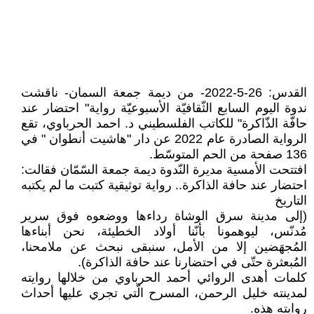
القدس: 26-5-2022- من ديمة جمعة السمان- ناقشت
ندوة اليوم السابع الثّقافيّة الأسبوعيّة رواية" احتضار عند
حافّة الذّاكرة" للكاتب الفلسطيني د. احمد الحرباوي، تقع
الرواية الصادرة عام 2022 عن دار "هاشيت أنطوان " في
136 صفحة من الحم المتوسّط.
افتتحت الأمسية مديرة النّدوة ديمة جمعة السّمّان فقالت:
احتضار عند حافة الذاكرة.. رواية توثيقية كتبت ما لم يكتبه
التاريخ
(إلى مدينة سرق الوشاة رداءها ووضعوه فوق سرير
مُدنّس، ليوهمونا بأنّنا أولاد الخطيئة، نحن أبناءها
المُجهَضين إلا من الأمل، سنبقى نبحث عن ملامحنا،
المُبعثرة حتّى في احتضارنا عند حافة الذاكرة).
كلمات أهدى الروائي أحمد الحرباوي من خلالها روايته
لمدينته خليل الرحمن، المسرح الّتي تجري عليها أحداث
روايته هذه.