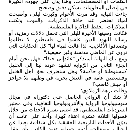
الكلمات أو المصطلحات، وهذا يدلّ على جهوده الكبيرة
في إيصال المعلومات بشكل دقيق وصحيح.
جاءت النهاية وقد مرت الأعوام وكبرت ليلى، وأصبحت
لمياء تحتضر عند حافة الذكريات، والموت وتكتب
المذكرات، لحفظ الذاكرة الفلسطينية.
فكانت وصيتها الأخيرة لليلى التي تحمل دلالات رمزية، أو
رسالة لليهود الذين عاشوا في فلسطين، لا تظلموا
وتصدقوا الأكاذيب، لذا قالت لمياء لها" كل الحكايات التي
تروى عن الماضي مدنسة وغير حقيقية."
ومع تلك النهاية أستذكر "عائدإلى حيفا"، فهل نحن أمام
الجزء الثاني من الرّواية لنشهد عودة ليئا إلى الخليل
كمستوطنة أو حاكمة؟ وهل ستعترف بحق أهل الخليل
وفلسطين عامة في العيش بحرية في وطنهم بلا حواجز
أو جيش غاصب؟
وقالت نزهة الرّملاوي:
لا شك أن الروائي الحاصل على دكتوراة في مجال
سوسيولوجيا الرواية والأنثروبولوجيا الثقافية، وفي مختبر
السرديات الفلسطيني، قد اعتنى بسرد الأحداث من خلال
فصولها الثلاثة عشرة اعتناء كبيرا، وأخذ على عاتقه أن
يدوّن الأحداث التاريخية الحقيقية بكل شفافية بعيدا عن
الخيال، وبمعالجة أدبية جميلة، تعهد الكاتب بأن ينقل