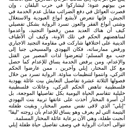
من بيوتهم عنوة؛ ليشاركوا في حرب البلقان ، وإن
قصرت العوائل في دفع الضرائب مقابل عدم الخدمة في
الجيش، فإنها تتعرض لأبشع أنواع العبودية والاستغلال
وشتى أنواع الفقر والعوز. تسرد الرواية بشكل تفصيلي
كيف أن هناك العديد ممن رفضوا التجنيد، وأعدموا
لمناهضتهم الحكم في تلك الآونة، وكيف أن الأطياف
الدينية على اختلافها شاركت في مقاومة التجنيد الاجباري
ورفض ممارساته، فكان اليهودي والمسيحي جنبا إلى
جنب مع المسلم؛ ليتعرضوا لذات المصير من القتل
والإعدام، ومن يرفض الخدمة يساق للإعدام كما حصل
مع كل المختار، إيلي وآخرين ، ممن عارضوا الحكم
التركي، وانتموا لتنظيمات مناوئة. الرواية تسرد من خلال
فصولها الثلاثة عشرة تفاصيل التعايش بيت عائلة يهودية
فلسطينية تناهض الحكم التركي، وعائلات فلسطينية
خليلية تتقاسم الحياة اليومية بكل تفاصيلها الموجعة، بل
أن أسرة المختار أخذت على عاتقها تربية بنت اليهودي
"إيلي" الذي لاقى نفس مصير المختار، وبقيت طفلته
اليتيمة التي لم يعرف وهو يساق للإعدام بأن زوجته "ليقا"
أنجبت طفلة، وهي الآن برعاية عائلة المختار المسلمة.
تتوالى أحداث الرواية في وصف تفاصيل حياة طفلة إيلي