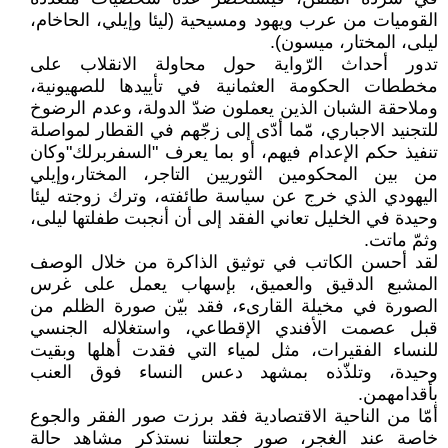
القوميات من عرب ويهود ومسيحية (ليئا وإيلي، الحاخام،
ليلى، المختار، ميسون).
تدور أحداث الرّواية حول محاولة الانقلاب على
مخططات الحكومة العثمانية في تأييدها للصهيونية،
وملاحقة الشبان الذين يعملون ضدّ الدولة، وعدم الرضوخ
للتجنيد الاجباري، مّما أدّى إلى زجّهم في القطار لمواصلة
تنفيذ حكم الإعدام فيهم، أو بما يعرف "السفربرلك"وكان
من بين المحكومين الثوريين التاجر، المختار،وإيلي
اليهودي الذي خرج عن سياسة طائفته، وترك زوجته ليئا
وحيدة في الخليل تعاني الفقد إلى أن أنجبت طفلتها ليلى،
وثمّ ماتت.
لقد أحسن الكاتب في توثيق الذاكرة من خلال الوصف
المشبع الدقيق والعميق، بإسهاب يعمل على غرس
الصورة في مخيلة القارىء، فقد بيّن صورة الظلم من
قبل عصمت الأفندي الإقطاعي، واستغلاله الجنسي
للنساء الفقيرات، مثل لمياء التي فقدت أهلها وبقيت
وحيدة، وتلذّذه بمشهد دعس النساء فوق العنب
بأقدامهمن.
أمّا من الناحية الاقتصادية فقد برزت صور الفقر والجوع
خاصة عند الغجر، صور جعلتنا نستذكر مشاهد حالة