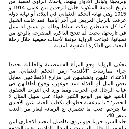
وبريجيتا وتبادل الأدوار بينهما. يأخذك الراوي لحقبة من
تاريخ المدينة المنكوبة خليل الرحمن بين عامي 1914 و
1915 وهي نهاية الحكم العثماني في البلاد، أو نهاية دولة
عرفت بالرجل المريض في آخر أيامها، فقد عانت الخليل
كما كل فلسطين ويلات تسلط وظلم لم يسبق له مثيل
في تاريخها، بحيث لم تنجح الذاكرة المضرجة بالوجع من
نسيانها، فجاءت الرواية موثقة لأحداث حقيقية خلال رحلة
البحث في الذاكرة الشفوية للمدينة.
تحكي الرواية وجع المرأة الفلسطينية والخليلية تحديدا
جراء ممارسات "الأفندية" زمن الحكم العثماني، من
الاعتداء عليهن وتشغيلهن في مزارع الإقطاعيين مقابل
بعض المال أو الغذاء لسد جوعهن، وجوع أطفالهن في
غياب الرجال في الحرب، ومما ورد في التراث الشفوي
أناشيد فيها من الوجع الكثير، فجاء على سبيل المثال لا
الحصر: " يا مدعسة قطوفك بكعاب الحنة، عين الأفندي
ما بترحم، تعب ما تشمري ع الرمانة ليغار من العنب
...ص 48.
جاء السرد حزينا فهو يروي تفاصيل التجنيد الاجباري لمن
يبلغ من الرجال، إلى سحب الرجال القادرين على الخدمة