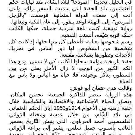
في الخليل تحديدا " أنموذجا" لبلاد الشام، منذ نهايات حكم
العثمانيين، تلك الحقبة التي سميت بالسفر برلك، والتي
أدت إلى ضعف الدولة العثمانية فوصفت "بالرّجل
المريض"، إلى التهيئة لوعد بلفور، إلى عام النكبة وتبعاتها.
رواية توثيقية كتبت بلغة سردية جميلة، حبكها الكاتب
حبكة قوية شيّقة، أنسنت القضية.
رسم شخوصها بعناية، فأعطى كل منها حقها، إذ كانت كل
شخصية من الشخوص لها دور أساس في تحريك
الأحداث وتطورها بسلاسة مقنعة.
حقبة تاريخية مؤلمة سجلها الكاتب كي لا ننسى. ومع هذا
الكم الكبير من الوجع، لا زال الأمل يطل من بين
السطور، يذكّر بوجوده، فلا حياة مع اليأس ولا يأس مع
الحياة.
وقالت هدى عثمان أبو غوش:
هذه الرواية تنتصر للذاكرة الجمعية، تحضن المكان،
وتصوّر الحياة الاجتماعية والاقتصادية والسّياسية خلال
حقبة زمنية بين الأعوام 1914و1953 إبان الحكم العثماني
في بلاد الشّام، من خلال عدسة ومخيلة الرّوائي
الفلسطيني أحمد الحرباوي، الذي ينبش التّاريخ بضمير
الغائب بأسلوب جميل سلس، يشير إلى براعة الرّوائي
في سرده المتقن، فيستحضر عدّة شخصيات متعددة