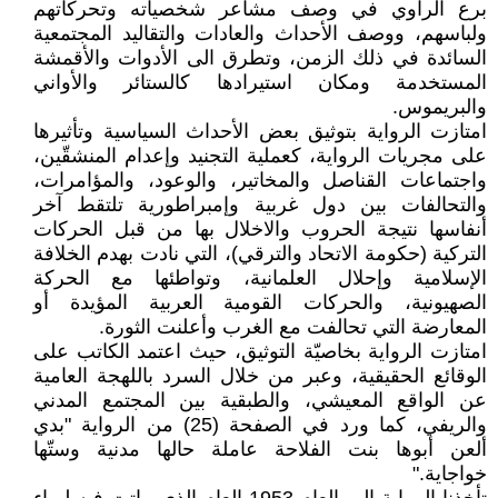
برع الراوي في وصف مشاعر شخصياته وتحركاتهم
ولباسهم، ووصف الأحداث والعادات والتقاليد المجتمعية
السائدة في ذلك الزمن، وتطرق الى الأدوات والأقمشة
المستخدمة ومكان استيرادها كالستائر والأواني
والبريموس.
امتازت الرواية بتوثيق بعض الأحداث السياسية وتأثيرها
على مجريات الرواية، كعملية التجنيد وإعدام المنشقّين،
واجتماعات القناصل والمخاتير، والوعود، والمؤامرات،
والتحالفات بين دول غربية وإمبراطورية تلتقط آخر
أنفاسها نتيجة الحروب والاخلال بها من قبل الحركات
التركية (حكومة الاتحاد والترقي)، التي نادت بهدم الخلافة
الإسلامية وإحلال العلمانية، وتواطئها مع الحركة
الصهيونية، والحركات القومية العربية المؤيدة أو
المعارضة التي تحالفت مع الغرب وأعلنت الثورة.
امتازت الرواية بخاصيّة التوثيق، حيث اعتمد الكاتب على
الوقائع الحقيقية، وعبر من خلال السرد باللهجة العامية
عن الواقع المعيشي، والطبقية بين المجتمع المدني
والريفي، كما ورد في الصفحة (25) من الرواية "بدي
ألعن أبوها بنت الفلاحة عاملة حالها مدنية وستّها
خواجاية."