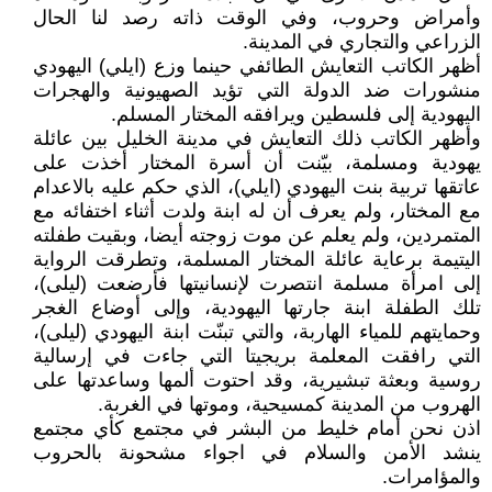
وأمراض وحروب، وفي الوقت ذاته رصد لنا الحال
الزراعي والتجاري في المدينة.
أظهر الكاتب التعايش الطائفي حينما وزع (ايلي) اليهودي
منشورات ضد الدولة التي تؤيد الصهيونية والهجرات
اليهودية إلى فلسطين ويرافقه المختار المسلم.
وأظهر الكاتب ذلك التعايش في مدينة الخليل بين عائلة
يهودية ومسلمة، بيّنت أن أسرة المختار أخذت على
عاتقها تربية بنت اليهودي (ايلي)، الذي حكم عليه بالاعدام
مع المختار، ولم يعرف أن له ابنة ولدت أثناء اختفائه مع
المتمردين، ولم يعلم عن موت زوجته أيضا، وبقيت طفلته
اليتيمة برعاية عائلة المختار المسلمة، وتطرقت الرواية
إلى امرأة مسلمة انتصرت لإنسانيتها فأرضعت (ليلى)،
تلك الطفلة ابنة جارتها اليهودية، وإلى أوضاع الغجر
وحمايتهم للمياء الهاربة، والتي تبنّت ابنة اليهودي (ليلى)،
التي رافقت المعلمة بريجيتا التي جاءت في إرسالية
روسية وبعثة تبشيرية، وقد احتوت ألمها وساعدتها على
الهروب من المدينة كمسيحية، وموتها في الغربة.
اذن نحن أمام خليط من البشر في مجتمع كأي مجتمع
ينشد الأمن والسلام في اجواء مشحونة بالحروب
والمؤامرات.