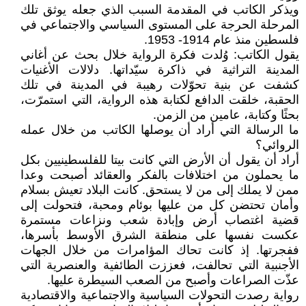
ويذكر الكاتب في المقدمة السبب الذي جعله يوثق تلك
المرحلة الحرجة على المستوى السياسي والاجتماعي في
فلسطين منذ عام 1914- 1953.
يقول الكاتب: وُلدت فكرة الرواية خلال بحث عن أغاني
المدينة التراثية في ذاكرة سيّداتها. دلالات الأغنيات
كشفت عن بنية تحوّلات رهيبة في المدينة في تلك
الحقبة، خلقت الدافع لكتابة هذه الرواية، التي استمرّت،
بحثًا وكتابة، عامين من الزمن.
ما الرسالة التي أراد أن يوصلها الكاتب من خلال عمله
الروائي؟
أراد أن يقول أن الأرض التي كانت بيتا للفلسطينيين بكل
ما يحملون من اختلافات بالفكر والعقائد أصبحت وعدا
ممن لا يملك إلى من لا يستحق. كانت البلاد تعيش بسلام
وأمان تحتضن كل من عليها بوئام ومحبة، فتحولت إلى
قضية اغتصاب أرض وإبادة شعب ونزاعات مستمرة
عكست نفسها على منطقة الشرق الأوسط بأسرها،
ففجرتها. إذ كانت تحاك المؤامرات من خلال الجهات
الأجنبية التي تحالفت، فعززت الطائفية والعنصرية التي
عذّت الصراعات وأصبح من الصعب السيطرة عليها.
رواية رصدت التحولات السياسية والاجتماعية والاقتصادية