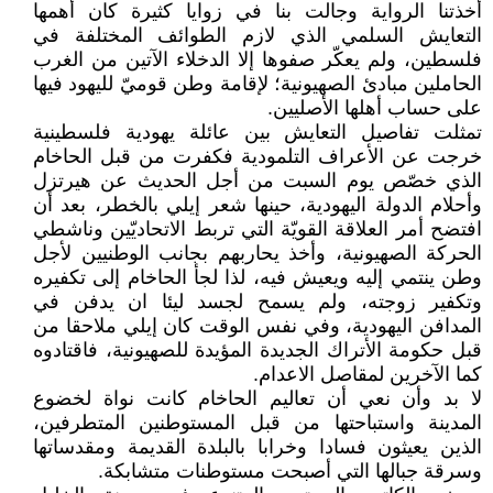
أخذتنا الرواية وجالت بنا في زوايا كثيرة كان أهمها
التعايش السلمي الذي لازم الطوائف المختلفة في
فلسطين، ولم يعكّر صفوها إلا الدخلاء الآتين من الغرب
الحاملين مبادئ الصهيونية؛ لإقامة وطن قوميّ لليهود فيها
على حساب أهلها الأصليين.
تمثلت تفاصيل التعايش بين عائلة يهودية فلسطينية
خرجت عن الأعراف التلمودية فكفرت من قبل الحاخام
الذي خصّص يوم السبت من أجل الحديث عن هيرتزل
وأحلام الدولة اليهودية، حينها شعر إيلي بالخطر، بعد أن
افتضح أمر العلاقة القويّة التي تربط الاتحاديّين وناشطي
الحركة الصهيونية، وأخذ يحاربهم بجانب الوطنيين لأجل
وطن ينتمي إليه ويعيش فيه، لذا لجأ الحاخام إلى تكفيره
وتكفير زوجته، ولم يسمح لجسد ليئا ان يدفن في
المدافن اليهودية، وفي نفس الوقت كان إيلي ملاحقا من
قبل حكومة الأتراك الجديدة المؤيدة للصهيونية، فاقتادوه
كما الآخرين لمقاصل الاعدام.
لا بد وأن نعي أن تعاليم الحاخام كانت نواة لخضوع
المدينة واستباحتها من قبل المستوطنين المتطرفين،
الذين يعيثون فسادا وخرابا بالبلدة القديمة ومقدساتها
وسرقة جبالها التي أصبحت مستوطنات متشابكة.