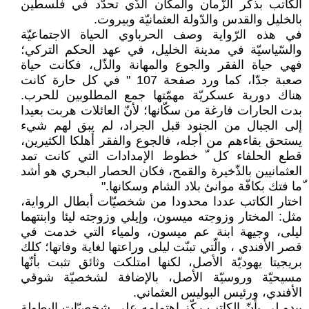
الكاتب بذكر الزّمان والمكان الذّي تحدّد في فلسطين
بالخليل والقدس والدّولة العثمانيّة وبيروت.
في هذه الرّواية وصف الحرباوي الحياة الاجتماعيّة
والسّياسيّة في مدينة الخليل، في عهد الحكم التركي؛
فهي حياة الفقر والجوع والمهانة والذّل، فكانت حياة
صعبة جدّا، كما ورد صفحة 107 " في كل حارة كانت
هناك دورية عسكريّة مهمّتها جمع المطلوبين للحرب.
بدت الحارات فارغة من سكّانها؛ لأنّ العائلات هربت بعيدا
إلى الجبال من الجنود قبل الجراد، لم يبق لهم شيء
يستحق بقاءهم من أجله، فالجوع والفقر أهلكا الكثيرين،
قطع الحلفاء كل ّ خطوط الإمدادات التي كانت تمد
العثمانيين بالذّخيرة والقمح، فكان الحصار البحري هو أشد
ّما فتك بكافّة موانئ بلاد الشام وسكانها."
اختار الكاتب عددا محدودا من شخصيّات أبطال الرواية،
مثل: المختار وزوجته ميسون، وإيلي وزوجته ليئا وابنتهما
ليلى، وجيهة ابنة عم ميسون، ولمياء التي خدمت في
قصر الأفندي ، والّتي تبنّت ليلى وراعتها لغاية وفاتها؛ كلك
بريجيتا يهوديّة الأصل، لكنها امتلكت وثائق تثبت بأنّها
مسيحيّة وروسيّة الأصل، بالإضافة لشخصيّة شوقي
الأفندي، ورئيس البوليس العثماني.
يبدو لي بأنّ الكاتب ركّز اهتمامه على شخصيّات البطولة