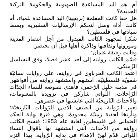
أم هم اليد المساعدة للصهيونية والحكومة التركية
الجديدة؟
هل حقا كانت المعلمة (بريجيتا) اليد المساعدة للمياء، أم
كانت أداة وصل لتحكم الإرساليات التبشيرية وبسط
سيادتها في فلسطين؟
شكرا لمجهود الكاتب المبذول من أجل انتصار المدينة
وموروثها وثقافتها وذاكرة أهلها قبل أن تحتضر.
وقالت رفيقة عثمان:
قسّم الكاتب روايته إلى أحد عشر فصلا، وفق التسلسل
الزّمنكي.
اعتمد الكاتب الحرباوي في روايته، على روايات نسائيّة
شفويّة فلسطينيّة، استلهم واستشهد روايته من أفواههن
في مدينة خليل الرّحمن، فأهدى نصوصه للنساء الجدّات
الرّاحلات، اللّواتي شاركن في تزويده بالمعلومات،
والأحداث التّاريخيّة التي عايشنها في عصرهن.
تعتبر الرّواية من الصنف الأدبي للرّوايات التّاريخيّة؛
وتأريخا لحقبة زمنيّة محدودة، وهي فترة نهاية الحكم
العثماني في فلسطين، لغاية عام 1953؛ فنسج الكاتب
روايته من الأحداث الّتي استشهد بها بأقوال النساء
اللّواتي قدّم لهنّ الإهداء في بداية الرّواية. بهذا التزم