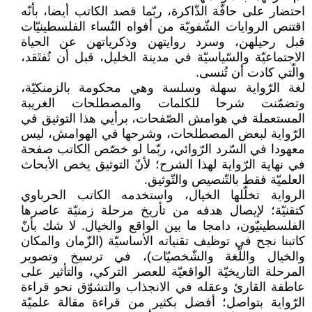
احتضار على حافّة الذّاكرة، ربّما قصد الكاتب أيضا، بأنّه
اقتنص الروايات الشّفويّة من أفواه النّساء الفلسطينيّات
قبل رحيلهن، وسرد روايتهن وذكرياتهن عن الحياة
الاجتماعيّة والسّياسيّة في مدينة الخليل، قبل أن تُفتَقد،
والّتي كادت أن تُنسى.
لغة الرّواية سهلة وسلسة وهي محكومة بالزمنكيّة،
وتضمّنت شرحا للكلمات والمصطلحات الغريبة
المستعملة في هوامش الصّفحات، برأيي هذا التوثيق في
الرّواية لبعض المصطلحات، وشرحها في الهوامش، ليس
معهودا في السّرد الرّوائي، ربّما لو خصّص الكاتب صفحة
في نهاية الرّواية لهذا الشرح؛ لأنّ التوثيق يخص الأبحاث
العلميّة فقط بالتّنصيص والتّوثيق.
الرواية تخلّلها الخيال، واستخدمه الكاتب الحرباوي
كتقنيّة؛ لإيصال هدفه من تأريخ مرحلة زمنيّة عاصرها
الفلسطينيّون، دامجا ما بين الواقع والخيال. لا شك بأنّ
كاتبنا نجح في توظيف تقنياته الأساسيّة (الزّمان والمكان
والخيال واللّغة والشّخصيّات)، في ترسيخ وتصوير
المرحلة التاريخيّة الواقعيّة للعصر التركي، والتأثير على
عاطفة القارئ وعقله في الانجذاب والتشوّق نحو قراءة
الرّواية بتواصل؛ أفضل بكثير من قراءة مقالة علميّة