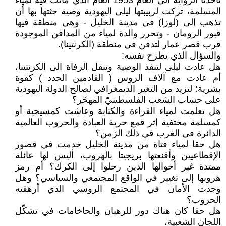
تأخذنا الرواية الى العام 1953 العام الذي ماتت فيه لمياء
المسلمة، تركت لربيبتها ليلى اليهودية وصية حثتها بها أن
تذهب إلى (لوزا) في مدينة الخليل - وهي منطقة فيها
قبور الرومان - وتحرر والدة لمياء من المدافن الموجودة
قرب قصر عمار لتدفن في منطقة (الكرنتينا).
والسؤال الذي يطرح نفسه:
هل عادت ليلى لتنفذ الوصية وتنقل الرفاة الى الكرنتينا،
أم عادت مع آلاف الروس ( القادمين الجدد ) كقوة
بشرية؛ لتزيد من التغير الديمغرافي لصالح الدولة اليهودية
على حساب الشعب الفلسطينيّ المهجّر؟
هل تعلمت لمياء القراءة والكتابة وعاشت كمسيحية أو
كمسلمة مختفية إثر قمع حرية العبادة والحروب العالمية
الدائرة في الغرب في ذلك الزمن؟
هل حقا لمياء فتاة من مدينة الخليل خدمت في قصور
الإقطاعيين وأقنعتها بريجيتا بالهروب، أليس لها عائلة
ممتدة غير أخوالها الذين رحلوا إلى الكرك؟ أم رمز
هروبها إلى تغيير في الواقع المجتمعي والسياسي؟ وهل
وجدت الأمان في المجتمع الروسي الذي أرهقته
الحروب؟
هل حقا كان هناك دور للرهبان والحاخامات في تشكّل
اللجان الشعبية،