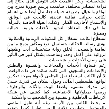
الشخصيات، ولكن اعتمدت على التوثيق الذي يحتاج إلى
قراءة لمصادر مختلفة، ساهمت برسم صورة تمزج بين
الواقع والخيال، بطريقة جميلة جدا، تدلّ أيضا على اهتمام
الكاتب بجوانب ثقافية عديدة، كالبحث في الوثائق،
والإستماع لأحاديث الكبار، وكذلك الحياة الخاصة بالمرأة،
بما في ذلك المعاناة؛ لتوثيق الأحداث بتوليفة جمالية
ومميزة.
استطاع الكاتب استغلال كل المكونات الزمانية والمكانية؛
ليؤدي رسالته الحكائية بتسلسل بديع ومكثّف يدمج ما بين
العامية والفصحى؛ لخلق رواية بشخصيات أدت وظيفتها
الروائية على أكمل وجه، وساهمت بشكل كبير في التأثير
على وصف الأحداث والشخصيات.
رغم قساوة الأحداث والمجاعات والقسوة والبطش
والإعدامات والسجون، التي كانت سائدة في ذاك الوقت،
إلا أن الكاتب استطاع نقل المتلقي لأجواء مبهجة تعكس
الواقع الفلسطيني آنذاك، وحول المكان من مُدرك حسيّ
إلى مدرك نفسي، واصفا البيت والأثاث والزخارف
وربطها بمدلولاتها الاجتماعية، كما كشف عن شبكة
الارتباطات العاطفية والنفسية بين الشخصيات والأمكنة.
لم يخلط الكاتب بين الأزمنة رغم أنه تناول الماضي
والمستقبل وتقاربت ثلاثية الزمن تقاربا كبيرا بتوزيع