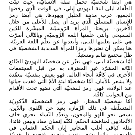
هي أيضا شخصيّة تحمل صفة الانسانيّة، حيث تبنّت
الطّفلة ليلى ابنة اليهودي إِيلي، في الوقت الّذي رفضها
الجميع، عرب مدينة الخليل ويهودها. هي أيضا رمز
للإنسان المتسلّق الّذي يريد أن يصل للأعلى من خلال
الآخرين- بريجتا- المرأة الرّوسيّىة المبشّرة للدّين
المسيحي والّتي علّمتها اللغة الرّوسيّة، وبالتّالي أصرّت
هي على تعليمها لليلى، وأبعدتها عن تعلّم اللغة العربيّة،
هنا يمكن أن نعتبرها رمزا للمرأة المذبذبة الشخصيّة في
ظلّ مجتمع ظالم ومستبدّ.
أمّا شخصيّة ليلى، فهي تعبّر عن شخصيّة اليهوديّ الضّائع
التّائه المشرّد غير المعترف به من قبل المجتمعات
الأخرى في كافّة أنحاء العالم. فهو يعيش بنفسيّة معقّدة
ولا يشعر بالأمان. أمّا شخصيّة ليئة الأمّ الّتي فقدت حياتها
عند الولادة، فهي رمز للضحيّة الّتي تضيع تحت الأقدام
من الجوانب كافّة.
أمّا شخصيّة المختار، فهي رمز الشخصيّة الذّكوريّة
المتسلّطة في ذلك الزّمان، بعيد عن التّقوى والدّين،
يسعى نحو اللهو والمجون، وتعدّد النّساء. يجري خلف
الاتّحاديين لمناهضة الحكم، لكنّه إنسان مقاد وليس قائدا،
مثله كباقي أغلب المخاتير إِبان الحكم العثماني في
فلسطين. دائما يشعر بتهديد منصبه، فنجده ذا نفسيّة