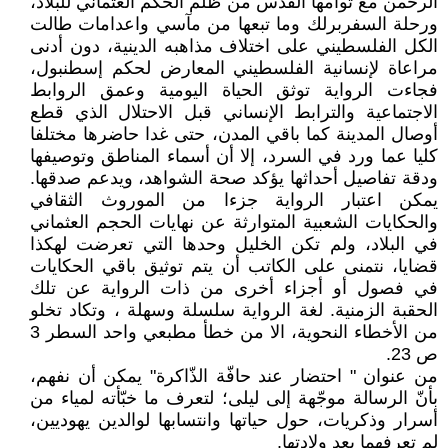
الرحمن مع توأمها القدس من ظلم الحكم العثماني للبلاد،
ورحلة السفربرلك وما تبعها من مآسي واعدامات طالت
الكل الفلسطيني على اختلاف مذاهبه الدينية، دون أدنى
مراعاة لإنسانية الفلسطيني المعارض لحكم إسطنبول،
فجاءت الرواية توثق الحياة اليومية وعمق الروابط
الاجتماعية والترابط الإنساني قبل الاحتلال الذي قطع
أوصال المدينة كما باقي المدن، حتى غدا حاضرها مختلفا
كليا عما ورد في السرد، إلا أن أسماء المناطق وتوصيفها
ودقة تفاصيل أحداثها يؤكد صحة الشواهد، ويدعم صدقها.
يمكن اعتبار الرواية جزءا من الموروث الثقافي
والحكايات الشعبية المتوارثة عن نهايات الحجم العثماني
في البلاد، ولم تكن الخليل وحدها التي تعرضت لهكذا
قضايا، نتمنى على الكاتب أن يتم توثيق باقي الحكايات
في فصول أو أجزاء أخرى من ذات الرواية عن تلك
الحقبة الزمنية. لغة الرواية سلسلة وسهلة ، وتكاد تخلو
من الأخطاء النحوية، الا من خطأ مطبعي واحد السطر 3
ص 23.
من عنوان " احتضار عند حافّة الذّاكرة" يمكن أن نفهم،
بأنّ الرسالة موجّهة إلى ليلى؛ لتعرف ما خبّأته لمياء من
أسرار وذكريات، حول حياتها وانتسابها لوالدين يهوديين،
لم تعرفهما بعد ولادتها.