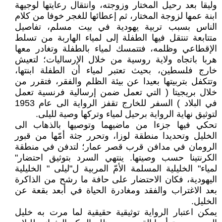
وليقا بعد رحيل المختار وزوجته، وانتقال رعايتها لوجيهة
ابنة عمها لزوجة المختار، ثم إعطائها للغجر خوفا من كلام
الناس بسبب تربية يهودية في بيت مسلم، تفاصيل
متتابعة تنتقل فيها الطفلة إلى لمياء الهاربة من تسلط
الإقطاعي وظلمه، فتتمسك لمياء بالطفلة وتغادر معها
هربا باتجاه ولاية روسية من خلال الإرساليات؛ لتعيش
خارج فلسطين، بحيث تعتبر لمياء أن الطفلة ابنتها،
وتتكفل بتربيتها بعيدا عن بيئة الظلم والفقر، فتقرر من
خلال بريجيتا ( التي تعمل ضمن إرسالية فرنسية تعمل
في البلاد ) السفر للخارج تقفز الرواية الى عام 1953
لتوثيق نهاية الرواية برحيل لمياء وتركها وصية لليلى.
تحكي فيها جزءا من ماضيهما وتوصيها بالذهاب الى
الخليل وتحديدا منطقة لوزا، وتحرر جثة أمّها من قبور
الرومان في مدافن قرب قصر عمار؛ لتدفن في منطقة
الكرنتينا حسب وصيتها. ينتهي السرد بتوثيق احتضار"
لمياء" الخليلية المسلمة الأمّ المربية ل"ليلى " الخليلية
اليهودية، فكان الاحتضار على حافة ما رشح من الذاكرة
بعد الاغتراب والفقد ومغادرة الحياة في أبعد بقعة عن
الخليل.
يمكن اعتبار الرواية توثيقية حقيقية لما مرت به خليل