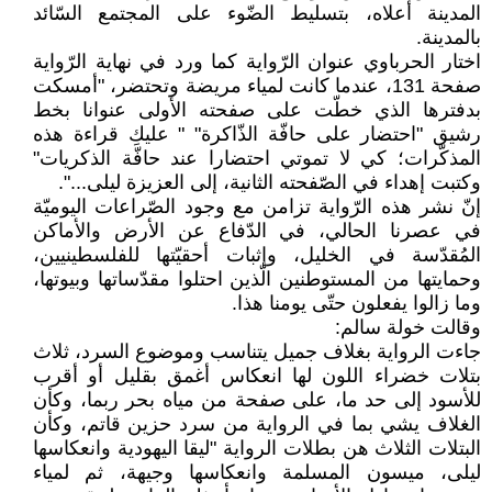
المدينة أعلاه، بتسليط الضّوء على المجتمع السّائد
بالمدينة.
اختار الحرباوي عنوان الرّواية كما ورد في نهاية الرّواية
صفحة 131، عندما كانت لمياء مريضة وتحتضر، "أمسكت
بدفترها الذي خطّت على صفحته الأولى عنوانا بخط
رشيق "احتضار على حافّة الذّاكرة" " عليكِ قراءة هذه
المذكّرات؛ كي لا تموتي احتضارا عند حافّة الذكريات"
وكتبت إهداء في الصّفحته الثانية، إلى العزيزة ليلى...".
إنّ نشر هذه الرّواية تزامن مع وجود الصّراعات اليوميّة
في عصرنا الحالي، في الدّفاع عن الأرض والأماكن
المُقدّسة في الخليل، وإثبات أحقيّتها للفلسطينيين،
وحمايتها من المستوطنين الّذين احتلوا مقدّساتها وبيوتها،
وما زالوا يفعلون حتّى يومنا هذا.
وقالت خولة سالم:
جاءت الرواية بغلاف جميل يتناسب وموضوع السرد، ثلاث
بتلات خضراء اللون لها انعكاس أغمق بقليل أو أقرب
للأسود إلى حد ما، على صفحة من مياه بحر ربما، وكأن
الغلاف يشي بما في الرواية من سرد حزين قاتم، وكأن
البتلات الثلاث هن بطلات الرواية "ليقا اليهودية وانعكاسها
ليلى، ميسون المسلمة وانعكاسها وجيهة، ثم لمياء