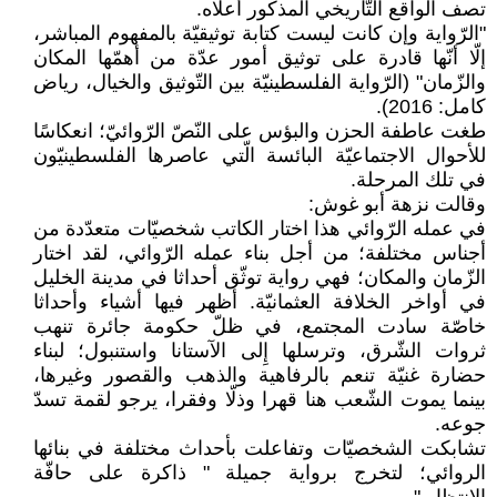
تصف الواقع التّاريخي المذكور أعلاه.
"الرّواية وإن كانت ليست كتابة توثيقيّة بالمفهوم المباشر،
إلّا أنّها قادرة على توثيق أمور عدّة من أهمّها المكان
والزّمان" (الرّواية الفلسطينيّة بين التّوثيق والخيال، رياض
كامل: 2016).
طغت عاطفة الحزن والبؤس على النّصّ الرّوائيّ؛ انعكاسًا
للأحوال الاجتماعيّة البائسة الّتي عاصرها الفلسطينيّون
في تلك المرحلة.
وقالت نزهة أبو غوش:
في عمله الرّوائي هذا اختار الكاتب شخصيّات متعدّدة من
أجناس مختلفة؛ من أجل بناء عمله الرّوائي، لقد اختار
الزّمان والمكان؛ فهي رواية توثّق أحداثا في مدينة الخليل
في أواخر الخلافة العثمانيّة. أظهر فيها أشياء وأحداثا
خاصّة سادت المجتمع، في ظلّ حكومة جائرة تنهب
ثروات الشّرق، وترسلها إِلى الآستانا واستنبول؛ لبناء
حضارة غنيّة تنعم بالرفاهية والذهب والقصور وغيرها،
بينما يموت الشّعب هنا قهرا وذلّا وفقرا، يرجو لقمة تسدّ
جوعه.
تشابكت الشخصيّات وتفاعلت بأحداث مختلفة في بنائها
الروائي؛ لتخرج برواية جميلة " ذاكرة على حافّة