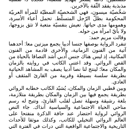
مذبذبة يفقد الثّقة بالآخرين.
شخّصيّة ميسون، فهي الشخصيّة النمطيّة للمرأة العربيّة
المحكومة بظلّ الرّجل المتسلّط. تحمل أعباء الأسرة،
وهمومها مدى حياتها. تعيش بنفسيّة متعبة لا تثق بزوجها،
ولا بأيّ امرأة من حوله.
وقالت مريم حمد:
تنفرد الرواية بوصفها جنسا أدبيا يجمع ميزتين معا: أحدهما
آتية من الفنون الزمانية، والأخرى قادمة من الفنون
المكانية، إذ ليس هناك جنس أدبي أشد التصاقا بالحياة من
القص الروائي. وقد اعتنى الكاتب في روايته بالزمان
والمكان معا؛ لينتج لنا نصا أدبيا يصف به المشاهد الحياتية
بطريقة سلسة بسيطة وقريبة من القارئ المثقف أو
العادي.
وبين قطبي الزمان والمكان، يُشيّد الكاتب خطابه الروائي
بطريقة يجمع فيها بين الزمان والمكان بطريقة متلازمة،
بلغة رشيقة وسهلة تصل لقلب القارئ، وتتيح له رسم
مناحي الحياة الاجتماعية والسياسية آنذاك. جاء النص
الروائي لرواية احتضار عند حافة الذكرة منفتحا على
العالم الروائي التخيلي للكاتب، وكذلك موثقا للأحداث
التاريخية والاجتماعية الواقعية التي درات في الفترة التي