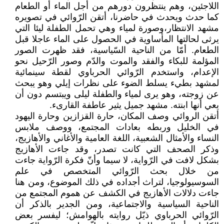
اللاجئين، وهم ينتظرون دورهم من أجل الماء أو الطعام
كما حدث ويحدث في حاضرنا، أتقن الرّوائي في تصويره
مشهد الانتظار،وصورة لمياء وهي تحمل الطفلة ليئا التي
يرثى لحالتها المأساوية في الحصول على الماء عاجلا قبل
الطعام. أمّا من الناحية السّياسية، فقد ظهرت الصور
المؤلمة للبكاء والفقد والموت والدّم وصور الرّحيل نحو
الإعدام، واستخدم الرّوائي الحرباوي لقطة سينمائية
لمشهد بطيء يسلط الضوء على نظرات إيلي وهو يبحث
عن زوجته، وهو يرى لمياء والطفلة ليلى ويبتسم دون أن
يعي أنها ابنته. مشهد جميل يثير عاطفة القارىء.
أتقن الروائي وصف المكان، حارة القزازين وحارة اليهود
في الخليل وربطه بعادات المجتمع، ووصف ملابس
النساء والأمثال الشعبية، اللغة العامية والأغاني والأهازيج،
وذكر الصحف التي كانت تصدر، وقد جاءت الأهازيج
بشكل لافت في الرّواية، لا سيما وأنّ فكرة الرّواية جاءت
من خلال بحث الرّوائي المتخصص في علم
السوسيولوجيا، لتراث أجداده في ذلك الموضوع، ومن هنا
جاءت دلالات الأهازيج في الكشف عن هموم المجتمع من
الناحية السياسية والاجتماعية، ومن الجدير بالذكر أن
الرّوائي الحرباوي ذيّل روايته بالهوامش؛ ليفسر بعض