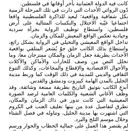
كانت فيه الدولة العثمانية بأخر أوقاتها في فلسطين.
دّون الروائي الأحداث التي دارت في تلك المرحلة الزمنية
بكل شفافية وواقعية؛ ليعيد للذاكرة الفلسطينية واقعا
اجتماعيا غيّبه الاحتلال والنكسات المتتالية على أرض
فلسطين، واستطاع توظيف الرواية بجرأة سردية
وحيادية تعكس الواقع المعيش للمكان والزمان.
تداخل الواقع المعيشي والتخيلي في الرواية بشكل رائع،
واستطاع بذلك الكاتب خلق جوّ يُشعر المتلقي بواقعية
الأحداث بطريقة جعل الزمان والمكان ممتزجان معا، وما
تخلل النص من وصف للحارات والأماكن والأكلات
والأحوال الاقتصادية والإقطاع والمجاعات، وكذلك التنوع
الثقافي والديني للمدينة في ذلك الوقت كما وربط مدينة
الخليل بالمدن الهامة كبيروت ودمشق والقدس.
أبدع الكاتب بتوثيق التاريخ بطريقة ممتعة وشائقة، وقد
وظّف الأغاني الشعبية والكلمات العامية لرصد الصورة
المعيشية التي كانت تدور في ذاك الزمان والمكان،
تطرق لتفاصيل عدة من بينها تغليف العنب في الكروم
التي اشتهرت بها مدينة الخليل، وتناوله في فصل الشتاء
وخلال موسم الثلج والبرد.
لم يقتصر هذا العمل على جمالية الخطاب والحوار ورسم