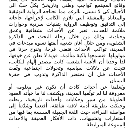
وقائع المجتمع كواجب وطني وتاريخيّ بكلّ حبّ الى
الأجيال كي لا تنسى، بالرغم مما تحتاجه الرواية التوثيقية
والمعاناة والمشقة التي تلازم الكاتب لإخراجها، حاجاته
إلى التدقيق وتوظيف الرواية بتقنيات سردية وحوارات
ملائمة للحدث، تعبر عن الأحداث بشفافية وعمق
وحيادية، وذلك من خلال رحلة البحث في الذاكرة
الشفوية، ومن خلال أغان شعبية ألفتها نسوة مبدعات في
المدينة، تواكب الأحداث فتغني فرحا، وتنوح حزنا في
مواويلها، فنسمعها باكية متألمة.. قوية لا تعلن عن خوفها،
لذا وجدنا أن الأغنية الشعبية كانت مصدر إلهام للكاتب،
نتجت عن دلالات سياسية وتحولات اجتماعية وثّقت
الأحداث قبل أن تحتضر الذاكرة وتذوب في حفرة
النسيان.
ويُعلمنا عن أحداث كادت أن تكون غير معلومة أو
معروفة لنا لم توثّقها المدينة، ويكشف لنا ما خبأته العقود
الطويلة من سير وحكايات وأحداث تاريخية، ربطت
وحبكت بطريقة أدبية لافتة شائقة، أقنعتنا وشدّتنا إلى
مواصلة القراءة، حيث اللغة الجميلة السلسة بما فيها من
استعارات وتشبيهات، ذات الأفكار العميقة والأحداث
المتنوعة المترابطة.