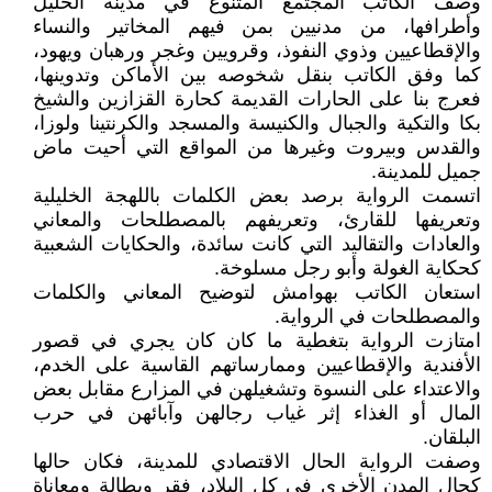
وصف الكاتب المجتمع المتنوع في مدينة الخليل
وأطرافها، من مدنيين بمن فيهم المخاتير والنساء
والإقطاعيين وذوي النفوذ، وقرويين وغجر ورهبان ويهود،
كما وفق الكاتب بنقل شخوصه بين الأماكن وتدوينها،
فعرج بنا على الحارات القديمة كحارة القزازين والشيخ
بكا والتكية والجبال والكنيسة والمسجد والكرنتينا ولوزا،
والقدس وبيروت وغيرها من المواقع التي أحيت ماض
جميل للمدينة.
اتسمت الرواية برصد بعض الكلمات باللهجة الخليلية
وتعريفها للقارئ، وتعريفهم بالمصطلحات والمعاني
والعادات والتقاليد التي كانت سائدة، والحكايات الشعبية
كحكاية الغولة وأبو رجل مسلوخة.
استعان الكاتب بهوامش لتوضيح المعاني والكلمات
والمصطلحات في الرواية.
امتازت الرواية بتغطية ما كان كان يجري في قصور
الأفندية والإقطاعيين وممارساتهم القاسية على الخدم،
والاعتداء على النسوة وتشغيلهن في المزارع مقابل بعض
المال أو الغذاء إثر غياب رجالهن وآبائهن في حرب
البلقان.
وصفت الرواية الحال الاقتصادي للمدينة، فكان حالها
كحال المدن الأخرى في كل البلاد، فقر وبطالة ومعاناة