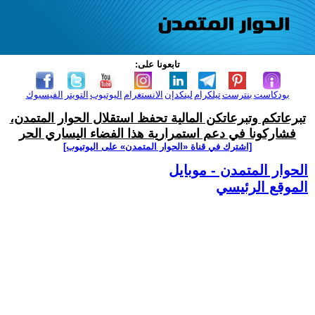
تابعونا على:
بودكاست
بنترست
تيلكرام
لينكدإن
الانستغرام
اليوتيوب
التويتر
الفيسبوك
تبرعاتكم وتبرعاتكن المالية تحفظ استقلال الحوار المتمدن،
فشاركونا في دعم استمرارية هذا الفضاء اليساري الحر
[اشترك في قناة ‫«الحوار المتمدن» على اليوتيوب]
الحوار المتمدن - موبايل
الموقع الرئيسي