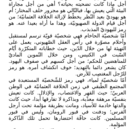
أجل ماذا كانت تضحيته بحياته؟ أهي من أجل مجاراة
البيئة الّتي يعيش بها، فبالتّالي هو مجرور خلف المختار؛ أم
هو يهوديّ بعيد النّظر يخطّط لإزالة الخلافة العثمانيّة؛ من
أجل قيام الدولة الصهيونيّة، وهذا ما أراه بعيدا عنه. هو
رمز لليهوديّ المذبذب.
أمّا شخصيّة الحاخام فهي شخصيّة قويّة ترسم لمستقبل
وأحلام مصوّرة في رأس العقل الصّهيوني، يعمل على
التهيئة لها من خلال الدّين، حيث خطاباته المتكرّرة أيّام
السّبت في الكنيس، ومن خلال التّموين الماديّ
للمناهضين للحكم؛ من أجل كسبهم في صفوف اليهود.
كان يشعر دائما بالتهديد؛ خوف انكشاف أمره. هو رمز
للرّجل المغتصِب للأرض.
أمّا شخصيّة لمياء، فهي رمز للشّخصيّة المستعبدة في
المجتمع الطّبقي في زمن الخلافة العثمانيّة في الوطن
العربيّ؛ حيث القهر والاغتصاب، والإذلال. كانت تعيش
بنفسيّة مرهقة معذّبة، وبذاكرة لا تفارقها أبدا، حيث كانت
والدتها خادمة للأسياد، وماتت بطريقة مؤلمة تحت أرجل
الفرس؛ ودفنت في قبور الرومان، وليس في قبور
المسلمين. كانت حافّة احتضارها تحمل تلك الذّاكرة
المؤلمة.