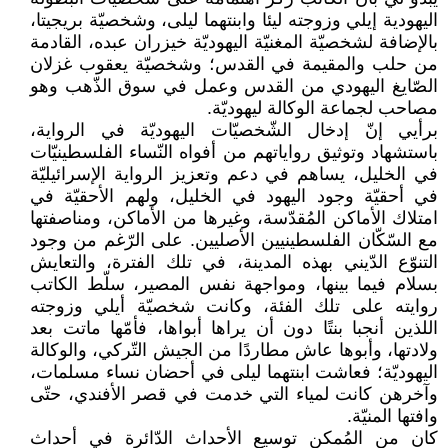
اليهودية إيلي وزوجته ليئا وابنتهما ليلى، وشخصيّة بريجيتا،
بالإضافة لشخصيّة المغنيّة اليهوديّة خيزران عبده، القادمة
من حلب والمقيمة في القدس؛ وشخصيّة يعقوب غزلان
الصّايغ اليهودي من القدس وعمل في سوق الذّهب وهو
مصاحب لجماعة الوكالة ليهوديّة.
برأيي إنّ إدخال الشّخصيّات اليهوديّة في الرواية،
باستشهاد وتوثيق رواياتهم من أفواه النّساء الفلسطينيّات
في الخليل، يساهم في دعم وتعزيز الرواية الإسرائيليّة
في أحقيّة وجود اليهود في الخليل، ولهم الأحقيّة في
امتلاك الأماكن المُقدّسة، وغيرها من الأماكن، ومناصفتها
مع السّكّان الفلسطينيين الأصليين. على الرّغم من وجود
التنوّع الدّيني بهذه المدينة، في تلك الفترة، والتعايش
بسلام فيما بينها، ومواجهة نفس المصير، سلّط الكاتب
روايته على تلك الفئة، وكانت شخصيّة أيلي وزوجته
اللذين أنجبا بنتًا دون أن يراها أبواها، فأمّها ماتت بعد
ولادتها، وأبوها عاش مطاردًا من الجيش التّركي، والوكالة
اليهوديّة؛ فعاشت ابنتهما ليلى في أحضان نساء مسلمات،
وآخرهن كانت لمياء التي خدمت في قصر الأفندي، حتّى
وافتها المنيّة.
كان من المُمكن توسيع الأحداث الدّائرة في أحداث