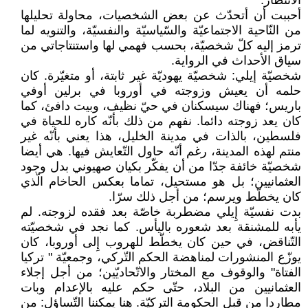
الانتظار."
أحببت أن أتحدّث عن بعض الشخصيات، محاولة تحليلها
من النّاحية الاجتماعيّة والسّياسيّة والنفسيّة، والتنويه لما
ترمز إليه كلّ شخصيّة، بحسب فهمي لها واستنتاجاتي من
سياق الأحداث في الرواية.
شخصيّة إيلي: شخصيّة يهوديّة غير ثابتة، أو متغيّرة. كان
حلمه أن يعيش وزوجته في أوروبا في برلين أوفي
باريس؛ فهناك سيسكنان في حيّ نظيف، وبيت دافئ، كما
كان يعد زوجته دائما. نفهم من ذلك بأنّه كاره للحياة في
فلسطين، بالذات في مدينة الخليل، هذا يعني بأنّه غير
منتم لهذه المدينة، رغم أنّه حاول التّعايش فيها. هي أيضا
شخصيّة خائفة جدّا من أن يفكّر بكيان صهيوني بدل وجود
العثمانيين؛ بل هو مستحيل، تماما بعكس الحاخام الّذي
كان يخطّط ويرسم؛ من أجل ذلك سرّا.
بدت نفسيّة إِيلي مضطربة خاصّة بعد فقده لزوجته. لم
يأبه للمشنقة بعد شعوره باليأس. كما نجد في شخصيّته
التّناقض، في حين كان يخطّط للهروب إِلى أوروبا، كان
يوزّع المنشورات لمناهضة الحكم التّركي، وجمعيّة " تركيا
الفتاة" والوقوف مع المختار والاتّحاديّين؛ من أجل إجلاء
العثمانيين من البلاد، حتّى حكم عليه بالإعدام وبات
مطاردا من قبل الحكومة التركيّة. هنا يمكننا التّساؤل: من