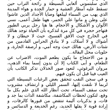
الذي سلبتموني ألعابي البسيطة و رائحة التراب حين
تسقط عليه أمطار العشية و حمار الجدة و هواء المدينة
الذي يهب من السماء ليبلغها وصايا الأجداد الذين عاشوا
على وطن و ماتوا على الجمر، ههنا طفل أعمى، نسي
الألوان و الأشكال و الأحجام. ها هنا رجل يربي الطيور
فتهاجر حجره في كل مرة لتذكره بأن الحياة توجد هنالك
في الخارج حيث الأفق الفسيح، حيث لا حيطان و لا
أشواك و لا أسلاك، و لا بنادق الحراس القادمين من
شتات الأرض، هنالك حيث وجه أمي، و أرصفة الحارة، و
حلويات محل البقالة...
و من الاحتجاج ما يكون بطعم الموت، الاضراب عن
الطعام، و أبى الكتاب إلا أن يدون إسما بماء الذهب،
مروان البرغوثي، لتعود صور الخذلان تذكر الكاتب بأن
العيب فينا قبل أن يكون فيهم.
و في سجن النقب تتحقق بعض الرغبات البسيطة التي
لربما لا نلتفت إليها، السمر الليلي و ارتشاف مشروب
تحت سقف السماء، تحت أنظار الله الذي علم بكل ما
وقع، لتكون لحظات المكاشفة، مكاشفة الذات بما جد و
فات، و بذكريات أليمة تنتفض من قبورها كالرفات، و
إرادة قوية لا يفلها الحديد، رغم الخديعة و الدسائس و