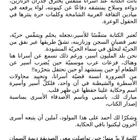
باتت الكتابة عند أسرانا متنفّس يخترق جدران الزنازين،
دواءه وسلاح يمتشقه دفاعًا عن كينونته، لواء يرفعه في
ميادين الثقافة العربية الشامخة وكلمات حرة ينثرها في
الحقول الوعرة.
تُعتبر الكتابة متنفّسًا للأسير،تجعله يحلم ويتنفّس حريّة،
تعبر قضبان السجن وزنازينه، تشقّ طريقها عبر نفق من
الحريّة لتحلّق في سماء الحريّة المنشودة.
نحن بلد المليون أسير، ورغم ذلك نسمع عن أسرانا هنا
وهناك، فزعات عرب موسميّة حين يُضرب أسير عن
الطعام أو حين يستشهد أو حين نحتفل بتحرّره!!
من الضرورة أنسنة قضيّة أسرانا، وتحييد محاولات
الأسطرة والشيطنة في آن واحد، فلكلّ أسير وأسيرة
اسم وحكاية علينا حفظها عن ظهر قلب.
مبارك لك، باسمي وباسم الأصدقاء الأسرى بمناسبة
إصدار الكتاب،
وشكرًا لك أحمد على هذا المولود، آملين أن يتبعه أسرى
آخرون ليكتبوا باقي الحكاية.
كلمة لا بدّ منها؛ حين تواصلت معي الصديقة ديمة السمان