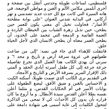
فلسطيني، لساعات طويلة وجدتني أتنقل بين صفحة و
أخرى أتلمس مكامن الألم و الغبن و مواطن الوجيعة، في
هاته السيرة التي كانت مع كل حدث جديد تصدمني و تهز
أركاني. في البداية شدني العنوان "على بوابة مطحنة
الأعمار"، فحاولت تخيل أي معنى يكون للعمر حين
يطحن، حين تذبل زهرة الشباب بين الحيطان الباردة و
العتمة القاتمة و الدمعة التي تتجمد على الخدود، أن
يطحن العمر معناه أن يطحن الانسان الذي لأجل الحياة
خلق.
فانتقلت للإهداء الذي جاء في نصه: "إلى من ضاعت
طفولتهم في عروة سرقة أرض و تاريخ و مجد !" و
سرني أن يهدي الكاتب هذا العمل الذي تجرع تفاصيله
جرعة جرعة إلى كل طفل أسرته أيادي الحقد و آلمني
ذلك الإقرار المرير بسرقة الأرض و التاريخ و الأمجاد.
في التقديم نرى الكاتب الذي صمت طويلا، أسكته الكبت
و الاحساس بالغبن و ضيق الأفق، ليضع الطفولة على
بوابات الأسر في أم الحكايات القدس، و مثلما أعلن
نفسه بطلا أعلن القدس سيدة الأبطال. و ما أروع ما كان
قراره بأن يدون كل الأحداث كي لا تمحى من الذاكرة
لتتحول الكلمات إلى غاية أسمى هي شهادة دامغة على