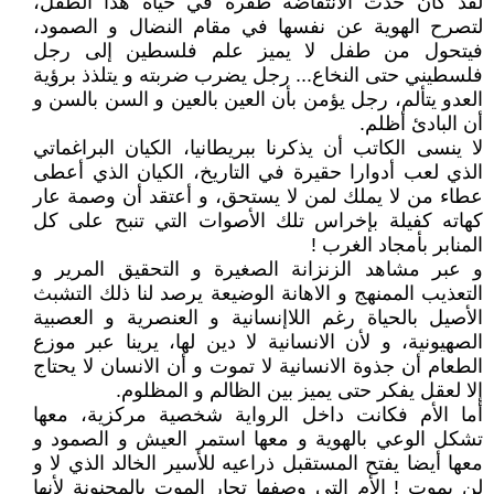
لقد كان حدث الانتفاضة طفرة في حياة هذا الطفل،
لتصرح الهوية عن نفسها في مقام النضال و الصمود،
فيتحول من طفل لا يميز علم فلسطين إلى رجل
فلسطيني حتى النخاع... رجل يضرب ضربته و يتلذذ برؤية
العدو يتألم، رجل يؤمن بأن العين بالعين و السن بالسن و
أن البادئ أظلم.
لا ينسى الكاتب أن يذكرنا ببريطانيا، الكيان البراغماتي
الذي لعب أدوارا حقيرة في التاريخ، الكيان الذي أعطى
عطاء من لا يملك لمن لا يستحق، و أعتقد أن وصمة عار
كهاته كفيلة بإخراس تلك الأصوات التي تنبح على كل
المنابر بأمجاد الغرب !
و عبر مشاهد الزنزانة الصغيرة و التحقيق المرير و
التعذيب الممنهج و الاهانة الوضيعة يرصد لنا ذلك التشبث
الأصيل بالحياة رغم اللاإنسانية و العنصرية و العصبية
الصهيونية، و لأن الانسانية لا دين لها، يرينا عبر موزع
الطعام أن جذوة الانسانية لا تموت و أن الانسان لا يحتاج
إلا لعقل يفكر حتى يميز بين الظالم و المظلوم.
أما الأم فكانت داخل الرواية شخصية مركزية، معها
تشكل الوعي بالهوية و معها استمر العيش و الصمود و
معها أيضا يفتح المستقبل ذراعيه للأسير الخالد الذي لا و
لن يموت ! الأم التي وصفها تجار الموت بالمجنونة لأنها