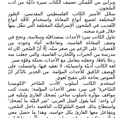
وبرأيي من المُمكن تصنيف الكتاب سيرة ذاتيّة من أدب
السّجون.
سجّل الأسير الكاتب الفلسطيني المقدسي، الصّور
المختلفة لجميع أنواع المعاناة واستخدام كافّة أنواع
التّعذيب في السّجون الإسرائيليّة المختلفة الّتي تنقّل بينها
خلال فترة سجنه.
تناول الكاتب سرد الأحداث بمصداقيّة وسلاسة، ونجح في
وصف المعاناة القاسية، وتفاعلاته أثناء وجوده بين
القضبان؛ على الرّغم من صغر سنّه، إلّا أنّ السّجن كان له
مدرسة من الخبرات والتّجارب القاسية، والتي جعلت منه
رجلا يافعًا، وجعلته يتعامل مع الأحداث بحنكة وقوّة صبر.
لغة الكاتب أدبيّة وانسيابيّة، لا تعقيد فيها، واشتملت على
الوصف الدّقيق للأحداث المؤلمة. من الجدير بالذّكر أنّ
الّصوص بحاجة غلى تنقيح لغوي.
استخدم الكاتب أسلوب الأدب السّاخر "الكوميديا
السّاخرة" في سرد بعض الأحداث المؤلمة؛ بحيث كتب
مواقف مؤثّرة بأسلوب ساخر، يُضحك القارئ ويُبكيه في
آن واحد؛ كما يقول المثل العربي: "شر البليّة ما يُضحك"
واستطاع بذلك فضح السّلوكيّات الناقصة داخل السّجن،
ويتفاعل معها القارئ بكل حواسه، وهذا ما حصل معي