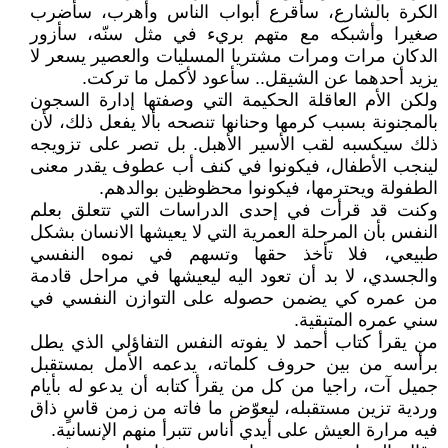
الكرة بالشارع، سأقرع أبواب الناس وأهرب، سأضرب
صغيرا وأشبكه مع متهم بريء في مثل سنّه، سأزور
الدكان مرات ومرات مشتريا المسليات والعصير يسعر لا
يزيد أحدهما عن الشيقل.. سأعود لأكمل ما تركت.
ولكن الأم العاقلة الحكيمة التي وصفتها إدارة السجون
بالمجنونة بسبب كرمها وحنانها تنصحه بألا يفعل ذلك، لأن
ذلك سيكسبه لقب الأسير الأهبل. بل تصر على تزويجه
لينجب الأطفال، فيكونوا في كنف أب عطوف يقدر معنى
الطفولة ويحترمها، فيكونوا محظوظين بوالدهم.
وكنت قد قرأت في إحدى الدراسات التي تتعلق بعلم
النفس بأن المرحلة العمرية التي لا يعيشها الانسان بشكل
طبيعي، فلا تأخذ حقها وتسهم في نموه النفسي
والجسدي، لا بد أن تعود اليه ليعيشها في مراحل قادمة
من عمره كي يضمن حصوله على التوازن النفسي في
سني عمره المتبقية.
من يقرأ كتاب أحمد لا يفوته النفس التفاؤلي الذي يطل
برأسه من بين حروف كلماته، يدعمه الأمل بمستقبل
جميل آت، راجيا من كل من يقرأ كتابه أن يدعو له بأيام
وردية تزين مستقبله، ليعوّض ما فاته من زمن قاسٍ ذاق
فيه مرارة العيش على أيدي أناس تتبرأ منهم الإنسانية.