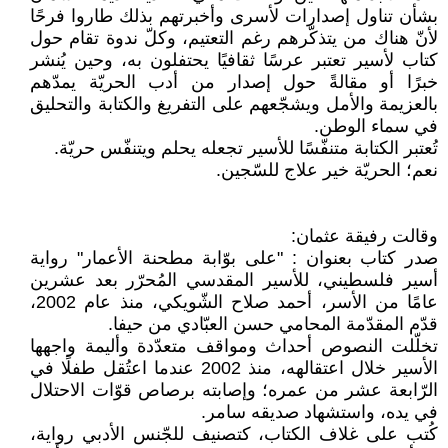
بشأن تناول إصدارات لأسرى وأخبرتهم بذلك طاروا فرحًا
لأنّ هناك من يتذكّرهم رغم التعتيم، وكلّ ندوة تقام حول
كتاب لأسير تعتبر عرسًا ثقافيًا يحتفلون به، وحين يُنشر
خبرًا أو مقالةً حول إصدار من أدب الحريّة يمدّهم
بالعزيمة والأمل ويشجّعهم على التفريغ والكتابة والتحليق
في سماء الوطن.
تُعتبر الكتابة متنفّسًا للأسير تجعله يحلم ويتنفّس حريّة.
نعم؛ الحريّة خير علاج للسّجين.
وقالت رفيقة عثمان:
صدر كتاب بعنوان : "على بوّابة مطحنة الأعمار" رواية
أسير فلسطيني، للأسير المقدسي المُحرّر بعد عشرين
عامًا من الأسر، أحمد صلاح الشّويكي، منذ عام 2002،
قدّم المقدّمة المحامي حسن العبّادي من حيفا.
تخلّلت النصوص أحداث ومواقف متعدّدة وأليمة واجهها
الأسير خلال اعتقالهه، منذ 2002 عندما اعتُقل طفلًا في
الرّابعة عشر من عمره؛ وإصابته برصاص قوّات الاحتلال
في يده، واستشهاد صديقه سامر.
كُتب على غلاف الكتاب، كتصنيف للجّنس الأدبي رواية،