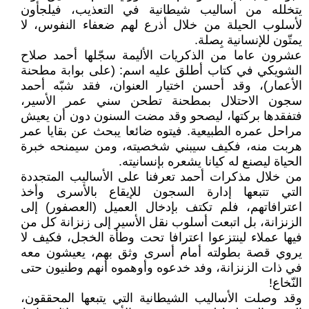
يتخلله من أساليب شيطانية في التعذيب، فيلجأون
لأسلوب الحيلة من خلال أذرع لهم ضعفاء النفوس، لا
يمتّون للإنسانية بِصلة.
عشرون عاما من الذكريات الأليمة سجّلها أحمد صلاح
الشويكي في كتاب أطلق عليه اسم: (على بوابة مطحنة
الأعمار)، وقد أحسن اختيار العنوان، فقد شبّه أحمد
سجون الاحتلال بمطحنة تطحن سني عمر الأسير،
فتفقدها بركتها، ليصحو وقد مضت السنون دون أن يعيش
مراحل عمره الطبيعية. فيتوه ضائعا يبحث عن بقايا عمر
هربت منه، فكيف سيبني شخصيته، ومن سيمنحه خبرة
الحياة ليصنع له كيانا يشعره بإنسانيته.
من خلال مذكرات أحمد تعرفنا على الأساليب المتجددة
التي تتبعها إدارة السجون للإيقاع بالأسرى وأخذ
اعترافاتهم، فلم تكتف بإدخال العميل (العصفور) إلى
الزنزانة، بل اتبعت أسلوب نقل الأسير إلى زنزانة كل من
فيها عملاء لينتزعوا اعترافا تحت وطأة الخجل، فكيف لا
يروي قصة بطولته أمام أسرى وثق بهم، يعيشون معه
في ذات الزنزانة، وفد خدعوه وأوهموه أنهم وطنيون حتى
النّخاع!
وقد وصلت الأساليب الشيطانية التي يتبعها المحققون،