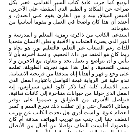
الوديع كما جرت عادة كتاب السير القدامى، فعبر بكل
صراحة عن المكائد و الظلم الذي أسقطه على الآخرين،
أفليس الميثاق بينه و بين القارئ يقوم على الصدق، و
أعتقد أن هذا كان واضحا في العمل و مقوما أساسيا من
مقوماته.
استدعى الكاتب من ذاكرته رمزية المعلم و المدرسة و
النور الذي يضيء العتمات و الأقبية و تعلن الانسان متحديا
للذات رغم الصعاب عبر التعلم، فالتعليم نور، هو نجاة و
ربما كان هو المنقذ من ذاك الجحيم. و نملة أخبرته بأن لا
ييأس و أن يتواضع و يعمل بجد و يتعاون مع الاخرين و لا
ينسى التضحية، و لعل هذا شهد تجربته الطويلة، تعلمه
على وجع و قهر و أهدانا إياه متدفقا من قريحته الانسانية.
تبدو جلية في الرواية قيمة التواصل باعتباره الفعل الذي
يميز الانسان كلية كما ذكر كلود ليفي ستراوس، إنه
الفعل الذي حولنا من حيوانات متناحرة إلى كائنات ثقافية،
فتواصل الأسرى من الطوابق و صمموا على توفير
وسائل الاتصال حتى و إن تطلب ذلك تجرع السم و كسر
العظام عنوة، و لست أدري هل تحدث الكاتب عن تهريب
النطف جنبا إلى جنب مع تهريب الهواتف صدفة أم كان
مقصودا، أفليست النطف تواصلا بين أجيال من الأبطال