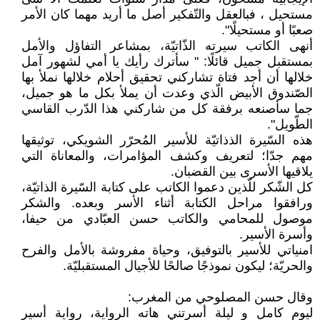
مستحيل ، فبالعقل والتّفكير أصل ما أريد مهما كان الأمر
صعبًا أو مستحيلًا".
أنهى الكاتب سيرته الذّاتيّة، بمشاعر التفاؤل والأمل
بمستقبل جميل قائلًا: " سأترك رأيك يا أمي لشهور آمل
خلالها أن أجد فتاة تشاركني تحقيق أحلام خلالها نملأ بها
الصّندوق الأبيض الّذي وعدت أن يملأ بكل ما هو جميل،
جما سأصنعه برفقة كل من شاركني هذا الدّرب القاسي
الطّويل".
هذه السّيرة الذذاتيّة للأسير المُحرّر الشويكي، توثيقها
مهم جدّا؛ لتعريف وكشف المؤامرات، والمعاناة التي
يلاقيها الأسرى بين القضبان.
كل الشّكر للّذين دعموا الكاتب على كتابة السّيرة الذاتيّة،
ورافقوا مراحل الكتابة أثناء الأسر وبعده. والشكر
موصول للمحامي والكاتب حسن العبّادي من حيفا،
وأسرة الأسير.
امنياتي للأسير بالتوفيق، وحياة مفروشة بالأمل والفرح
والحريّة؛ ليكون نموذجًا صالحًا للأجيال المستقبليّة.
وقال حسن المصلوحي من المغرب:
ليوم كامل و ليلة أسرتني هاته الرواية، رواية أسير