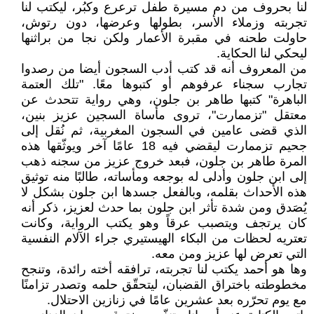
لنا بحروف من دم مسيرة طفل ترعرع وكبُر، ليكتب لنا
تجربته وزملاء الأسر، بطولها وعرضها، دون رتوش،
حاولت طحنه في مقبرة الأعمار ولكن نجا من براثنها
ليحكي لنا الحكاية.
من المعروف أنه قد كتب أدب السجون أيضا من رصدوا
تجارب سجناء عرفوهم أو كتبوها معًا. "تلك العتمة
الباهرة" كتبها طاهر بن جلون، وهي رواية تتحدث عن
معتقل "تزممارت"، تروى مأساة السجين عزيز بنين،
الذي قضى عامين في السجون المغربية، ثم نُقل إلى
جحيم تزممارت ليقضي فيه 18 عامًا آخر ويوثّقها هذه
المرة طاهر بن جلون، فبعد خروج عزيز من سجنه ذهب
إلى ابن جلون وأدلى له بوجعه ومأساته، طالبًا منه توثيق
هذه الأحداث بقلمه، وبالفعل جسدها ابن جلون بشكل لا
يُصَدق ومن شدة تأثر ابن جلون بما حدث لعزيز، ذكر أنه
كان يرتجف ويتصبب عرقاً وهو يكتب الرواية، وكانت
تعتريه لحظات من البكاء الهيستيري جراء الآلام النفسية
التي تعرض لها عزيز ومن معه.
وها هو أحمد يكتب لنا تجربته، ترافقه أخته رائدة، وتنجح
مخطوطته باختراق القضبان، ليتحقّق حلمه وتصدر تزامنًا
مع يوم تحرّره بعد عشرين عامًا في زنازين الاحتلال.