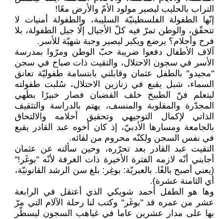
التراب بالحليب ليصير مولود الأمّ والأرض معًا!
إنّها الطفولة الفلسطينيّة السليبة، والطفولة أمنيات لا
تتحقّق، والوطن تمرّ فيه كلّ الأجيال إلّا جيل الطفولة، بلا
فرح وأحلام؟ يرضع ويكبر ليصير وجبة شهيّة للأسر.
آلاف الأطفال دفعوا ضريبة حبّ الوطن ومرّوا بمدرسة
الأسر في سجون الاحتلال، والتقيت ذات صباح في سجن
"مجيدو" بالطفل عثمان وقابلني بابتسامة طفوليّة تعانق
السماء، شبل يقبع في زنازين الاحتلال، سُلبت طفولته
ليتعلم فنّ الطبيخ خلف القضبان فصار خبيرًا بطَهي
المجدّرة والمقلوبة والمنسف، يهتم بالدراسة والتثقيف
الذاتي لإكمال التوجيهي وتحقيق أحلامه والالتحاق
بالجامعة ومسارها الأدبيّ، إذ كان أخوه عبد القادر يقبع
في نفس السجن ولكنّه محروم من لقائه.
التقيت عبد القادر بعد تحرّره، وحين سألته عن عثمان
أجابني أنّه لازمه الفترة الأخيرة ذات الغرفة لأنّه "بوغَر!"
(يعني أصبح بالغًا. بالعبريّة: بوغِر: بلغ سن الرشد القانونيّة،
أي الثامنة عشرة).
وها هو الطفل أحمد شويكي الذي أعتقل في الرابعة
عشر من عمره قد "بوغَر" وكتب لنا رحلة الآلام التي مرّ
بها على مدار عشرين عاما في غياهب السجون ليسطّر