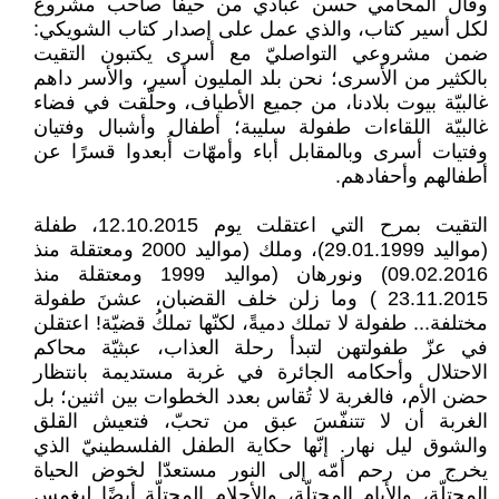
وقال المحامي حسن عبادي من حيفا صاحب مشروع
لكل أسير كتاب، والذي عمل على إصدار كتاب الشويكي:
ضمن مشروعي التواصليّ مع أسرى يكتبون التقيت
بالكثير من الأسرى؛ نحن بلد المليون أسير، والأسر داهم
غالبيّة بيوت بلادنا، من جميع الأطياف، وحلّقت في فضاء
غالبيّة اللقاءات طفولة سليبة؛ أطفال وأشبال وفتيان
وفتيات أسرى وبالمقابل أباء وأمهّات أُبعدوا قسرًا عن
أطفالهم وأحفادهم.
التقيت بمرح التي اعتقلت يوم 12.10.2015، طفلة
(مواليد 29.01.1999)، وملك (مواليد 2000 ومعتقلة منذ
09.02.2016) ونورهان (مواليد 1999 ومعتقلة منذ
23.11.2015 ) وما زلن خلف القضبان، عشنَ طفولة
مختلفة... طفولة لا تملك دميةً، لكنّها تملكُ قضيّة! اعتقلن
في عزّ طفولتهن لتبدأ رحلة العذاب، عبثيّة محاكم
الاحتلال وأحكامه الجائرة في غربة مستديمة بانتظار
حضن الأم، فالغربة لا تُقاس بعدد الخطوات بين اثنين؛ بل
الغربة أن لا تتنفّسَ عبق من تحبّ، فتعيش القلق
والشوق ليل نهار. إنّها حكاية الطفل الفلسطينيّ الذي
يخرج من رحم أمّه إلى النور مستعدّا لخوض الحياة
المحتلّة، والأيام المحتلّة، والأحلام المحتلّة أيضًا ليغمس