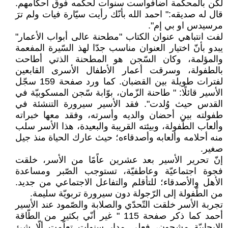
لكن بالمحكمة أضافواست سنوات لحكمه فوق أحكامهم.
قال له صديقه:" احمد الله بأنّك رأيت سيّارة فيات ولم ترَ
مرسيدس او بي إم".
لفت انتباهي عنوان الكتاب "مطحنة عالى أبواب الأعمار"
يبدو بأنّ اختيار العنوان مناسب جدّا لهذ السّيرة المفعمة
والمؤلمة، وكان السّجن هو المطحنة الذتي أطاحت
بالطفولة، وسرقت أعمار الأطفال الأسرى القابعين
لفترات طويلة بين القضبان. كما ورد صفحة 159 سجّل
الأسير قائلًا: " طاحنة الزّمان، بوّابة سّجن المسكوبيّة في
القدس حيث وُلدت". فقد الأسير سيرورة التنشئة في
طفولته بين أحضان والديه وأسرته، وفقد معها خبراته
وألعاب الطّفولة، وبيئته القريبة والبعيدة، هذا الأسر سلب
منه أحلامه وألعابه وأصدقاءه؛ حيث عارك الحياة منذ جيل
صغير.
إنّ تحرير الأسير بعد عشرين عاًمًا من الأسر، خلقت
فجوة اجتماعيّة وعاطفيّة، تستوجب الصّبر ومساعدة
الأهل والأصدقاء؛ للتأقلم والتفاعل الاجتماعي من جديد.
من الطّفولة إلى الرّجولة دون سيرورة تربويّة سليمة.
تجربة الأسر خلقت التّحدّي والصلابة والصّمود عند الأسير
أحمد كما ذكر صفحة 115 " غير أنّي بكثير من الطّاقة
الإيجابيّة مشحون، فعلى مدار سنوات تعلّمت ألّا شئ