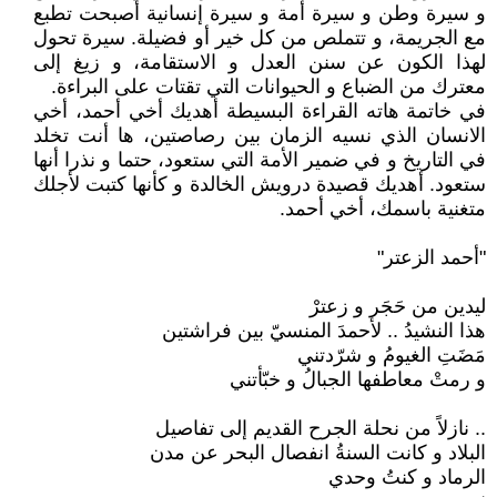
و سيرة وطن و سيرة أمة و سيرة إنسانية أصبحت تطبع
مع الجريمة، و تتملص من كل خير أو فضيلة. سيرة تحول
لهذا الكون عن سنن العدل و الاستقامة، و زيغ إلى
معترك من الضباع و الحيوانات التي تقتات على البراءة.
في خاتمة هاته القراءة البسيطة أهديك أخي أحمد، أخي
الانسان الذي نسيه الزمان بين رصاصتين، ها أنت تخلد
في التاريخ و في ضمير الأمة التي ستعود، حتما و نذرا أنها
ستعود. أهديك قصيدة درويش الخالدة و كأنها كتبت لأجلك
متغنية باسمك، أخي أحمد.
"أحمد الزعتر"
ليدين من حَجَر و زعترْ
هذا النشيدُ .. لأحمدَ المنسيّ بين فراشتين
مَضَتِ الغيومُ و شرّدتني
و رمتْ معاطفها الجبالُ و خبّأتني
.. نازلاً من نحلة الجرح القديم إلى تفاصيل
البلاد و كانت السنةُ انفصال البحر عن مدن
الرماد و كنتُ وحدي