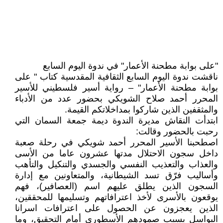
"على بوابة مطحنة الأعمار" في ندوة اليوم السابع
ناقشت ندوة اليوم السابع الثقافية المقدسية كتاب " على
بوابة مطحنة الأعمار" – رواية أسير فلسطيني للأسير
المحرر أحمد صلاح الشويكي بحضور عدد من الأدباء
والمثقفين الذين شاركوا بمداخلاتكم القيمة.
ابتدأت النقاش مديرة الندوة ديمة جمعة السمان التي
رحبت بالحضور وقالت:
اصطحبنا الأسير المحرر أحمد شويكي في رحلة صعبة
داخل سجون الاحتلال مدتها عشرون عاما من الأسى
والعذاب والتعذيب النفسي والجسدي والتنكيل والتأهب
وأساليب فرّق تسد الشيطانية، والمتعاونين مع إدارة
السجون الذين يطلق عليهم اسم (العصافير)، فهم
يوقعون بالأسرى لأخذ اعترافاتهم وتسليمها للمحققين،
الذين يعجزون عن الحصول على اعترافات اسرانا
البواسل بسبب صمودهم الأسطوري أمام التحقيق، وما