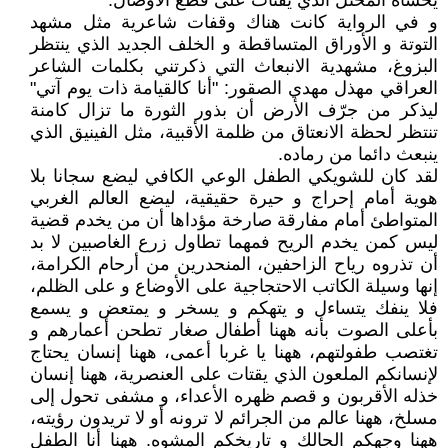
يخشاه المحتل الذي يقتات على قطع الأوصال.
و في الرواية كانت هناك وقفات شاعرية مثل مشهد
التوتة و الأوراق المتساقطة و الخلف الجديد الذي ينتظر
البزوغ، مشهدية الانبعاث التي ذكرتني بكلمات الشاعر
العراقي مهذل مهدي الصقور: "أنا كالقيامة ذات يوم آتي"
ليذكر من جرّف الأرض أن بذور الثورة ما تزال كامنة
تنتظر لحظة الانعتاق من ظلمة الأقبية، مثل الفينيق الذي
ينبعث دائما من رماده.
لقد كان للشويكي الطفل الوعي الكافي ليضع سجانا بلا
هوية أمام إحراج و حيرة حقيقية، ليضع العالم الغربي
المتواطئ أمام مفارقة صارخة مؤداها أن من يخدم قضية
ليس كمن يخدم الريح فمهما تطاول زرع الغاصبين لا بد
أن تذروه رياح الزاحفين، المنحدرين من أرحام الكرامة،
إنها وسيلة الكاتب الاحتجاجية على الأوضاع و على الظلم،
فلا ينفك يتساءل و يتهكم و يسخر و يمتعض و يسمع
بأعلى الصوت بأنه ههنا أطفال صغار تطحن أعمارهم و
تغتصب طفولتهم، ههنا يا غربا أعمى، ههنا إنسان يحتاج
لإنسانكم الملعون الذي يقتات على العنصرية، ههنا إنسان
خذله الأقربون و قصم ظهره الأعداء، و مشفى تحول إلى
مسلخ، ههنا عالم من الجرائم لا ترونه أو لا تريدون رؤيته،
ههنا وجهكم الحالك و تاريخكم المشوه. ههنا أنا الطفل