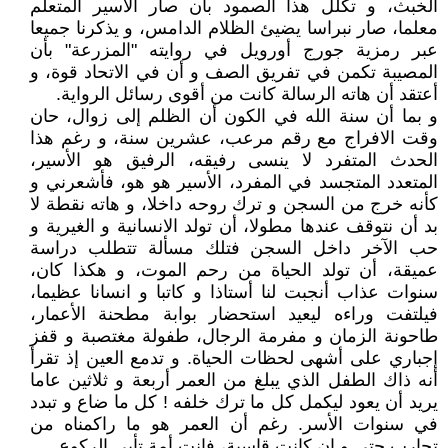
الخبث، و تكلل هذا الصمود بأن صار الأسير المتعلم
معلما، صار نبراسا يضيئ الظلام الدامس، و يذكرنا جميعا
عبر رمزية جورج أورويل في روايته "المزرعة" بأن
المصيبة تكمن في تفريق الصف و أن في الاتحاد قوة، و
أعتقد أن هاته الرسالة كانت من أقوى رسائل الرواية.
و بما أن سنة الله في الكون أن الظلم إلى زوال، حان
وقت الافراج مع رقم مرعب، عشرين سنة، و رغم هذا
الحدث المتفرد لا ينسى رفيقه، الرفيق هو الأسير،
المتعدد المتجسد في المفرد، الأسير هو هو، فأشعرني و
كأنه خرج من السجن و ترك روحه داخلا، و هاته نقطة لا
بد أن نتوقف عندها مطولا، أن تولد الانسانية و الغيرية و
حب الآخر داخل السجن فتلك مسألة تتطلب دراسة
عميقة، أن تولد الحياة من رحم الموت، و هكذا كان،
سنوات عذاب أنجبت لنا أستاذا و كاتبا و انسانا عظيما،
فيلتفت وراءه ليعيد استحضار بوابة مطحنة الأعمار،
طاحونة الزمان و مفرمة الرجال، طفولة مغتصبة و قفز
إجباري على أشهى لحظات الحياة. و تدمع العين إذ تقرأ
أنه ذاك الطفل الذي يبلغ من العمر أربعة و ثلاثين عاما
يريد أن يعود ليكمل كل ما ترك خلفه ! كل ما ضاع و تبدد
في سنوات الأسر. رغم أن العمر هو ما راكمناه من
تجارب حتى و إن كانت قاسية، فانت أمة تأبى الركوع.