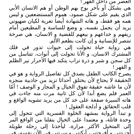
العصر من داخل القهر !
هي بشكل أو بآخر بوح بهم الوطن أو هم الانسان الأبي
الذي يقيم على شكل صمود، هموم المستضعفين و ليس
همه هو فقط، و هاته الشهادة أيضا تعرية لكيان صهيوني
يريد أن يجمل نفسه، و وضع للساسة و المطبعين أمام
زيفهم و خداعهم و بيعهم للقضية و الانسان، هي صرخة
تنتصر للإنسانية و إن كانت بطعم الألم.
هي رواية حياة تحولت إلى حيوات تدور في فلك
المشترك الانسان، و الأنا تحولت إلى أنوات، تتناسل من
كل سجن و شبر و ذرة تراب يتكبد فيها الأحرار نير الظلم
و القهر !
يصرح الكاتب الطفل بصدق كل تفاصيل الرواية و هو في
الحقيقة لا يحتاج لأن يختلق أحداثا تزيد من جاذبية منجزه
لأن ما عاشه حقيقة تفوق الخيال و المجاز و الوصف ! أمّا
العمر فلم يضع أبدا لأن كل ثانية مرت منه جاءت في
هاته السيرة صفعة على خد كل من يريد تشويه الواقع و
قلب الحقائق و أدلجة العقول !
و تبدأ الرواية بمشهد الخلوة القسرية التي تتحول إلى
وحدة قاتلة، و معتمدا على الخيال ينقلنا من الواقع المر
إلى المتخيل الأكثر مرارة، ليأخذنا إلى رحلة طويلة
أحزنتني و أفرحتني، أبكتني و سرتني في الآن نفسه، في