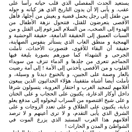
يستعيد الحدث المفصلي الذي قلب حياته رأسا على
عقب. و يأبى إلا أن يدون التاريخ الذي هز كيانه و حوله
من طفل إلى رجل يحمل قضية و يعيش من أجلها، فأهل
الأقصى يتعرضون للقتل، فتتحول نزهة الأطفال من
الهدوء إلى الصخب، من السلام المزعوم إلى القتل و من
السبات العميق إلى الحقيقة الدامغة، حقيقة الوحشية و
الهمجية و منطق الغاب الذي يستأثر بنفوس الصهاينة،
حقيقة أن البقاء للأقوى، فتصورت الأحداث، تأملت
الجرحى و الشهداء كما صورهم بصورة بليغة فيها
الجماجم تتعرى من جلدها و الدماء تنزف من سويداء
القلوب و من الأقصى يأخذني إلى الأمة ! إلى أمة رضيت
بالعار وصمة على الجبين، و بالخنوع ديدنا و وسيلة، و
تأملت أيضا أشباه مثقفينا، هؤلاء الحداثيون الذين يبيعون
أقلامهم لتمجيد الغرب و احتقار العروبة، يتسولون شرفا
داخل أوكار الدعارة، يكتبون على الحجاب و على الختان
و على شيخ اقتنصوه من السراب ليحولوه إلى مدفع يعلو
دبابة، يكتبون على الطلاق و على تعدد الزوجات و على
الشرق الذي يأبى التقدم، و لا ترى أعينهم و لا ترصد
أقلامهم هذا الغرب المستبد الذي يزرع الموت في
الشواطئ و المدن و الحارات !