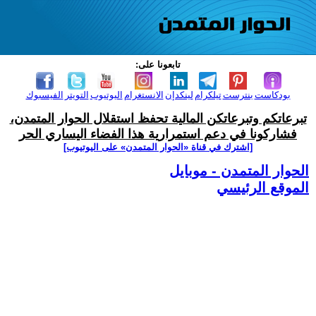
تابعونا على:
بودكاست
بنترست
تيلكرام
لينكدإن
الانستغرام
اليوتيوب
التويتر
الفيسبوك
تبرعاتكم وتبرعاتكن المالية تحفظ استقلال الحوار المتمدن،
فشاركونا في دعم استمرارية هذا الفضاء اليساري الحر
[اشترك في قناة ‫«الحوار المتمدن» على اليوتيوب]
الحوار المتمدن - موبايل
الموقع الرئيسي