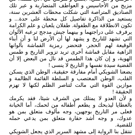
مزيج من الأحاسيس و العواطف المتضاربة و عبر تلك
الصناديق المتراصة التي شكلت محطات العشرين سنة،
يستعيد من الذاكرة تفاصيل كل محطة على حدة... و
تكون الانطلاقة مع الطفولة. طفلان يلعبان و علم الكرامة
يرفرف على دراجتهما و بينهما جيش مدجج ترعبه الألوان
التي تشهد للتاريخ و يشهد لها أن الأرض لنا و أن أبناء
الوقيعة لهم الحجر. فتحضر رمزية القماشة بألوانها
الزاهية مقابل قماشة أخرى تريد تزوير التاريخ و طمس
الهوية، و إن كان هذا الطمس قد نال من البعض إلا أن
القضية سيدة نفسها و التاريخ لا ينسى !
يضعنا الشويكي أمام مفارقة حقيقية، الوطن الذي يسكن
القلب، الوطن المغتصب و السلطة القائمة الظالمة و
موازين القوة التي مالت لتناصر الظلم لكنها لا تهزم
الحقيقة !
و لأن العدو لا يمتلك من الشرف شيئا، فقد يكرمك
بالعطايا ليذبحك و يطعم أطفاله من لحمك، أما الخيانة
فعلى مر التاريخ بوجهين، وجه مألوف متعلق بمن هو
عدوك، و وجه أشد حقارة متعلق بمن يدعي حمله
للقضية.
تنتقل بنا الرواية إلى مشهد السرير الذي يجعل الشويكي