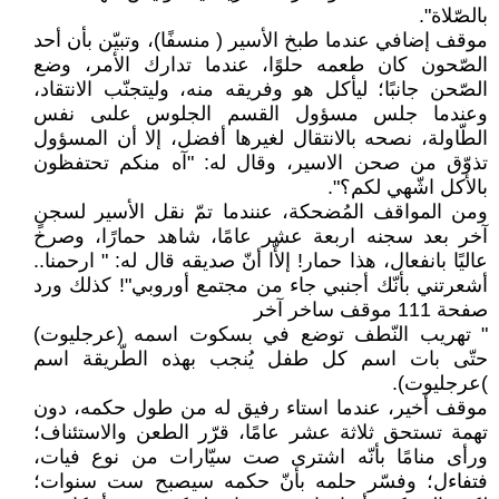
بالصّلاة".
موقف إضافي عندما طبخ الأسير ( منسفًا)، وتبيّن بأن أحد
الصّحون كان طعمه حلوًا، عندما تدارك الأمر، وضع
الصّحن جانبًا؛ ليأكل هو وفريقه منه، وليتجنّب الانتقاد،
وعندما جلس مسؤول القسم الجلوس علىى نفس
الطّاولة، نصحه بالانتقال لغيرها أفضل، إلا أن المسؤول
تذوّق من صحن الاسير، وقال له: "آه منكم تحتفظون
بالأكل اشّهي لكم؟".
ومن المواقف المُضحكة، عنندما تمّ نقل الأسير لسجنٍ
آخر بعد سجنه اربعة عشر عامًا، شاهد حمارًا، وصرخ
عاليًا بانفعال، هذا حمار! إلأّا أنّ صديقه قال له: " ارحمنا..
أشعرتني بأنّك أجنبي جاء من مجتمع أوروبي"! كذلك ورد
صفحة 111 موقف ساخر آخر
" تهريب النّطف توضع في بسكوت اسمه (عرجليوت)
حتّى بات اسم كل طفل يُنجب بهذه الطّريقة اسم
)عرجليوت).
موقف أخير، عندما استاء رفيق له من طول حكمه، دون
تهمة تستحق ثلاثة عشر عامًا، قرّر الطعن والاستئناف؛
ورأى منامًا بأنّه اشترى صت سيّارات من نوع فيات،
فتفاءل؛ وفسّر حلمه بأنّ حكمه سيصبح ست سنوات؛