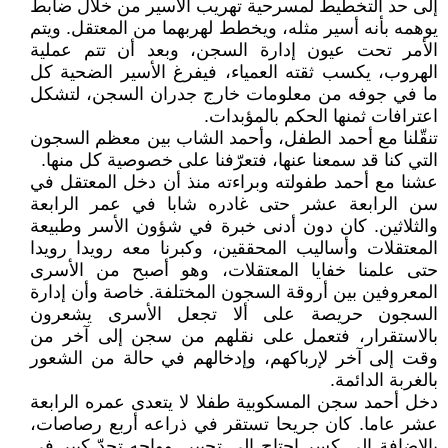
إلى حد التخطيط لمسرحية تهريب الأسير من خلال ضابط
يوهمه بأنه أسير مثله، ويخطط لهربهما من المعتقل. ويتم
الأمر تحت عيون إدارة السجن، وبعد أن تتم عملية
الهروب، يكسب ثقته العمياء، فيفرغ الأسير الضحية كل
ما في جوفه من معلومات خارج جدران السجن، لتشكل
اعترافات ثمنها الحكم بالمؤبدات.
تنقّلنا مع أحمد الطفل، وأحمد الشاب بين معظم السجون
التي كنا قد سمعنا عنها، فتعرّفنا على خصوصية كل منها.
عشنا مع أحمد طفولته وبراءته منذ أن دخل المعتقل في
سن الرابعة عشر حتى غادره شابا في عمر الرابعة
والثلاثين. كان دون أدنى خبرة في شؤون الأسر وطبيعة
المعتقلات وأساليب المحققين، وكبرنا معه رويدا رويدا
حتى علمنا خفايا المعتقلات، وهو أصبح من الأسرى
المعروفين بين أروقة السجون المختلفة. خاصة وأن إدارة
السجون حريصة على ألا تجعل الأسرى يشعرون
بالاستقرار، فتعمل على نقلهم من سجن إلى آخر من
وقت إلى آخر لإرباكهم، وإدخالهم في حالة من الشعور
بالغربة الدائمة.
دخل أحمد سجن المسكوبية طفلا لا يتعدى عمره الرابعة
عشر عاما. كان جريحا تستقر في ذراعه أربع رصاصات،
بالإضافة الى كسر احتاج إلى تجبير. وواجه تحدّ كبير في