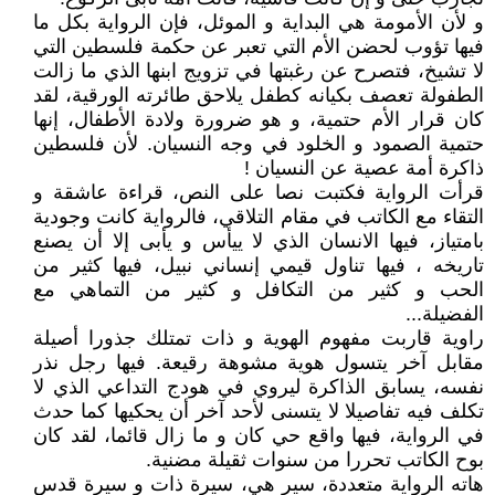
و لأن الأمومة هي البداية و الموئل، فإن الرواية بكل ما
فيها تؤوب لحضن الأم التي تعبر عن حكمة فلسطين التي
لا تشيخ، فتصرح عن رغبتها في تزويج ابنها الذي ما زالت
الطفولة تعصف بكيانه كطفل يلاحق طائرته الورقية، لقد
كان قرار الأم حتمية، و هو ضرورة ولادة الأطفال، إنها
حتمية الصمود و الخلود في وجه النسيان. لأن فلسطين
ذاكرة أمة عصية عن النسيان !
قرأت الرواية فكتبت نصا على النص، قراءة عاشقة و
التقاء مع الكاتب في مقام التلاقي، فالرواية كانت وجودية
بامتياز، فيها الانسان الذي لا ييأس و يأبى إلا أن يصنع
تاريخه ، فيها تناول قيمي إنساني نبيل، فيها كثير من
الحب و كثير من التكافل و كثير من التماهي مع
الفضيلة...
راوية قاربت مفهوم الهوية و ذات تمتلك جذورا أصيلة
مقابل آخر يتسول هوية مشوهة رقيعة. فيها رجل نذر
نفسه، يسابق الذاكرة ليروي في هودج التداعي الذي لا
تكلف فيه تفاصيلا لا يتسنى لأحد آخر أن يحكيها كما حدث
في الرواية، فيها واقع حي كان و ما زال قائما، لقد كان
بوح الكاتب تحررا من سنوات ثقيلة مضنية.
هاته الرواية متعددة، سير هي، سيرة ذات و سيرة قدس