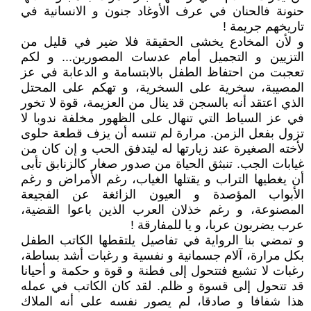
حنونة فالحنان في عرف الأوغاد جنون و الانسانية في
تاريخهم جريمة !
و لأن المخادع يخشى الحقيقة فلا ضير في قليل من
التزيين و التجميل أمام عدسات المصورين... و لكم
تعجبت من احتفاظ الطفل بالابتسامة و الدعابة في عز
المصيبة، سخرية على السخرية، و تهكم على المحتل
الذي اعتقد أنه بالسجن قد ينال من العزيمة، قوة لا تخور
في عز السياط التي تنهال على الظهور مخلفة ندوبا لا
تزول بفعل الزمن. مرارة لم تنسه أن يزف قطعة حلوى
لأخته الصغيرة عند زيارتها له ليتدفق الحب و إن كان من
غيابات الجب. تنبثق الحياة من صدور صغار كالزنابق تأبى
أن يغطيها التراب و يقتلها الغياب، رغم الأمراض و رغم
الأبواب المؤصدة و العيون الزائغة عن الفجيعة
المصنوعة، و رغم خذلان العرب الذين باعوا القضية،
عرب يضربون عربا، و يا للمفارقة !
و تمضي بنا الرواية في تفاصيل يلتقطها الكاتب الطفل
بكل مرارة، آلام جسمانية و نفسية و رغبات أشد بساطة،
رغبات لا تشبع فتتحول إلى فطنة و قوة و حكمة و أحيانا
قد تتحول إلى قسوة و ظلم. لقد كان الكاتب في عمله
هذا شفافا و صادقا، لم يصور نفسه على أنه الملاك