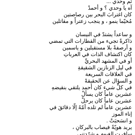
ثم وحدي ...
آه يا وحدي ؟ و أحمدْ
كان اغترابَ البحر بين رصاصتين
مُخيّما ينمو ، و ينجب زعتراً و مقاتلين
و ساعداً يشتدّ في النيسان
ذاكرةً تجيء من القطارات التي تمضي
و أرصفةً بلا مستقبلين و ياسمين
كان اكتشاف الذات في العرباتِ
أو في المشهد البحريِّ
في ليل الزنازين الشقيقةِ
قي العلاقات السريعة
و السؤال عن الحقيقهْ
في كلِّ شيء كان أحمد يلتقي بنقيضهِ
عشرين عاماً كان يسألْ
عشرين عاماً كان يرحلْ
عشرين عاماً لم تلده أمّهُ إلّا دقائقَ في
إناء الموز
و انسَحبَتْ .
يريد هويّةً فيصاب بالبركانِ ،
سافرتِ الغيوم و شرّدتني