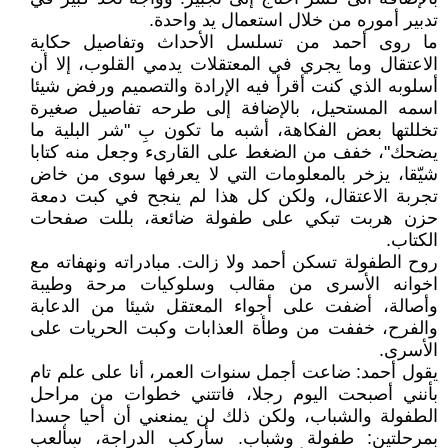
تدبير أموره من خلال استعمال يد واحدة.
ما روى أحمد من تسلسل الأحداث وتفاصيل حكاية
الاعتقال وما يجري في المعتقلات يدمي القلوب، إلا أن
أسلوبه الذي كنت أقرأ فيه الإرادة والتصميم ورفض شيئا
اسمه المستحيل، بالإضافة إلى طرحه تفاصيل صغيرة
تخللتها بعض الفكاهة، أشبه ما تكون بِ "شر البلية ما
يضحك"، خفف من الضغط على القارىء وجعل منه كتابا
شيّقا، يزخر بالمعلومات التي لا يعرفها سوى من خاض
تجربة الاعتقال، ولكن كل هذا لم ينجح في كبت دمعة
حزن هربت تبكي على طفولة ضائعة، بللت صفحات
الكتاب.
روح الطفولة تسكن أحمد ولا زالت. مبادراته ونهفاته مع
اخوانه الأسرى من مقالب وسلوكيات مرحة وطيبة
وأصالة، أضفت على أجواء المعتقل شيئا من الدعابة
والفرح، خففت من وطأة العذابات وكبت الحريات على
الأسرى.
يقول أحمد: ضاعت أجمل سنوات العمر، أنا على علم تام
بأنني أصبحت اليوم رجلا، فاتتني خطوات من مراحل
الطفولة والشباب، ولكن ذلك لن يمنعني أن أحيا جسدا
بمرحلتين: طفولة وشباب. سأركب الدراجة، سألعب