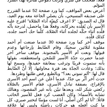
فعلًا، ضحكت في سرّي ونزلت دموعي متأثّرة بهذا السّرد
المؤلم.
أعرض بعض المواقف، كما ورد صفحة 52 عندما القتررح
على صديقه المسيحي، بأن يصلي الجاعة معه يوم العيد،
قال له الصديق: "لا اعرف كيفيّة أداء الصّلاة" اقترح عليه
الأسير بأن يُقلّده بحركاته، وفعلًا هذا ماحصل، لدرجة بأنّه
قلّده أثناء حكّه لجلده أثناء الصّلاة، كلّما حك أحمد جلده،
كذلك قلّده.
موقف آخر كما ورد صفحة 30 عندما صنعت أم أحمد
مقلوبة لثلاثين سجينًا، وقام الضّابط بإرجاعها وعدم
قبولها؛ ونعت أم الأسير بالمجنونة. موقف ساخر آخر
عندما حضرت جدّة الأسير للسّجن واستعطفته، بقولها
بأنه ستموت قريبًا وترغب بمعانقة حفيدها، وسمح لها
بذلك؛ وعادت الجدّة بعد فترة محاولتها، إلّا أنّ الضّابط
قال لها: "ألم تموتي بعد؟" وبالطبع رفض طلبها وطردها.
حدث آخر أثّر بي جدّا، عندما أعلن عن اسم أحد الأسرى
بالإفراج، بصفقة تبادل الأسرى، فقام الأسير بالصّلاة
ركعتي شكر لله، وبعدها تبيّن بأنه غير المقصود، وهنالك
تشابه بالأسماء؛ وكان الغضب كرد فعل للأسير الخائب
قائلًا: "أنا لم أكن أصلّي، أنا لست مؤمنًا لتختبر صبري، كل
ما كنت أفعله هو حركات رياضيّة وليس لها علاقة