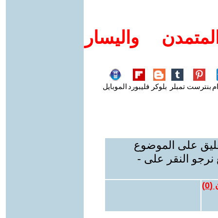
متمدن واليسار
م
بنترست
تمبلر
بلوكر
فليبورد
الموبايل
عليق على الموضوع
نرجو النقر على -
 (
0
)