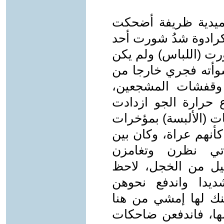
ميدية ظريفة أضحكت
كرادوة شدُ شورت أحد
رت (اللباس) ولم يكن
وأته فجري خارجا من
 وقفشات المشجعين،
حرارة الجو ازدادت
ات (الألبسة) بمؤخرات
أنهم عراة، وكان بين
تي نظرن وتغامزن
يل من الخجل، لاحظ
يدا واندفع نحوهن
منك لها إمشي من هنا
ا، فاندفعن ضاحكات