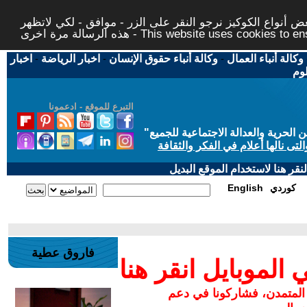
 أنواع الكوكيز نرجو النقر على الزر - موافق - لكي لاتظهر
This website uses cookies to ensure you ge
وكالة أنباء العمال
-
وكالة أنباء حقوق الإنسان
-
اخبار الرياضة
-
اخبار
لوم
التبرع للموقع - ادعمونا
حرية والعدالة الاجتماعية للجميع
"
تى نالها أعلام في الفكر والثقافة
قر هنا لاستخدام الموقع البديل
كوردي
English
فاروق عطية
لموبايل انقر هنا
 المتمدن، فشاركونا في دعم