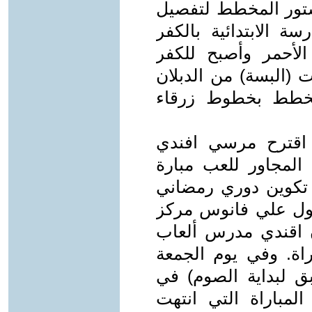
تور المخطط لتفصيل
ة الابتدائية بالكفر
الأحمر وأصبح للكفر
(البسة) من الدبلان
مخطط بخطوط زرقاء
 اقترح مرسي افندي
 المجاور للعب مبارة
ية تكوين دوري رمضاني
صول علي فانوس مركز
ان اقندي مدرس ألعاب
اراة. وفي يوم الجمعة
(اليوم السابق لبداية الصوم) في
لمباراة التي انتهت