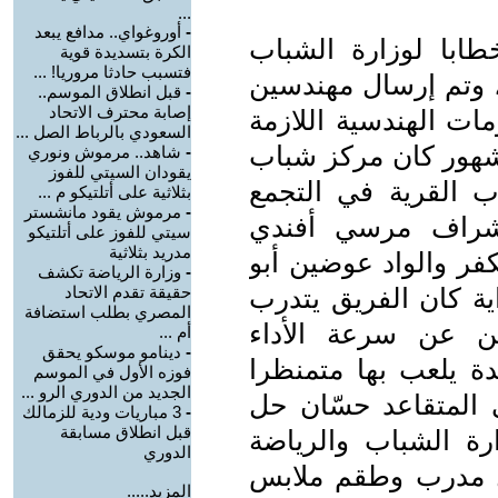
...
-
أوروغواي.. مدافع يبعد
طابا لوزارة الشباب
الكرة بتسديدة قوية
فتسبب حادثا مروريا! ...
 وتم إرسال مهندسين
-
قبل انطلاق الموسم..
إصابة محترف الاتحاد
ت الهندسية اللازمة
السعودي بالرباط الصل ...
شهور كان مركز شباب
-
شاهد.. مرموش ونوري
يقودان السيتي للفوز
اب القرية في التجمع
بثلاثية على أتلتيكو م ...
-
مرموش يقود مانشستر
إشراف مرسي أفندي
سيتي للفوز على أتلتيكو
مدريد بثلاثية
كفر والواد عوضين أبو
-
وزارة الرياضة تكشف
ية كان الفريق يتدرب
حقيقة تقدم الاتحاد
المصري بطلب استضافة
ين عن سرعة الأداء
أم ...
-
دينامو موسكو يحقق
دة يلعب بها متمنظرا
فوزه الأول في الموسم
الجديد من الدوري الرو ...
 المتقاعد حسّان حل
-
3 مباريات ودية للزمالك
قبل انطلاق مسابقة
ة الشباب والرياضة
الدوري
ل مدرب وطقم ملابس
المزيد.....