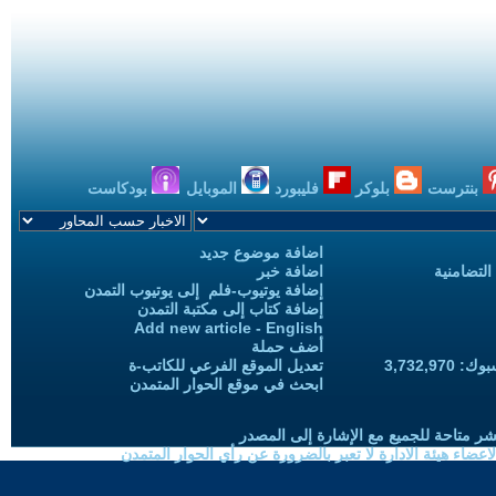
بنترست
بلوكر
فليبورد
الموبايل
بودكاست
اضافة موضوع جديد
التضامنية
اضافة خبر
إضافة يوتيوب-فلم إلى يوتيوب التمدن
إضافة كتاب إلى مكتبة التمدن
Add new article - English
أضف حملة
3,732,97
تعديل الموقع الفرعي للكاتب-ة
ابحث في موقع الحوار المتمدن
شر متاحة للجميع مع الإشارة إلى المصدر
ضاء هيئة الادارة لا تعبر بالضرورة عن رأي الحوار المتمدن