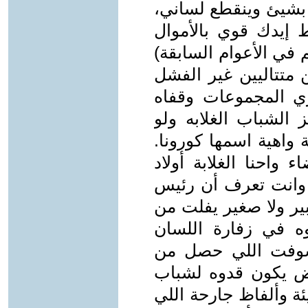
ك بشيئ وينقطع لساني،
ط إيدك قوي بالأموال
كم في الأعوام السابقة)
متتاليين غير الفشل
ي المجموعات وقفاه
الشباب الغلابه ولو
واهية اسمها كورونا.
 واحنا الغلابة أولاد
! وانت تعرف أن رئيس
ير ولا صغير يفلت من
دوه في زفارة اللسان
شوفت اللي حصل من
روض يكون قدوه لشباب
ة وألفاظ جارحة اللي