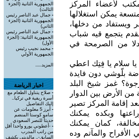
كتب لأعضاء المركز
الجمهورية الثانية (الجزء
الثالث)
متسعة يمكن استغلالها
-
جمال عبد الناصر رئيس
الجمهورية الثانية (الجزء
ر ويستفاد من دخلها،
الثاني)
-
جمال عبد الناصر رئيس
قدم يتجمع قيه شباب
الجمهورية الثانية: (الجزء
دلا من الصرمحة في
الأول)
-
محمد نجيب رئيس
الجمهورية الأولي
يا سلام يا فِتِك اعطي
المزيد.....
اضة بلّوشي دون فايدة
جوة؟ غمز شيخ البلد
اخبار الرياضة
 من الأرض بين الدوار
-
صلاح يتناول الطعام مع
أسرة ريفية في تركيا..
عد إقامة المركز تصير
إليك التفاصيل
-
أبرز 5 معلومات عن
عتها وبكده يمكنك
سامو كوستا المنضم
حديثاً للنصر السعودي
الفة، كمان يمكنك
-
-أعطوني يورو واحدا أقل
 الأفراح والمآتم وده
من راتب المدرب
السابق-.. مالديني يكشف