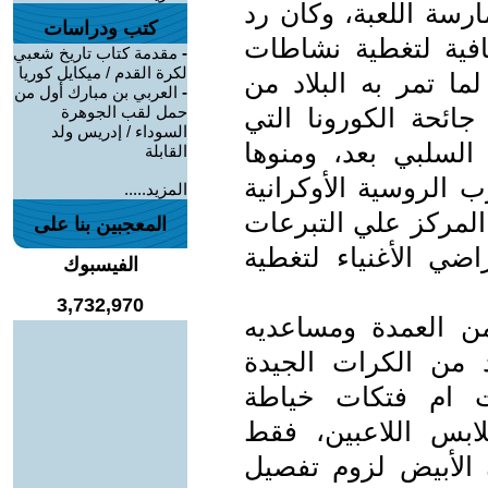
رسة اللعبة، وكان رد
كتب ودراسات
كافية لتغطية نشاطات
-
مقدمة كتاب تاريخ شعبي
لكرة القدم / ميكايل كوريا
ما تمر به البلاد من
-
العربي بن مبارك أول من
ائحة الكورونا التي
حمل لقب الجوهرة
السوداء / إدريس ولد
السلبي بعد، ومنوها
القابلة
رب الروسية الأوكرانية
المزيد.....
 المركز علي التبرعات
المعجبين بنا على
اضي الأغنياء لتغطية
الفيسبوك
3,732,970
ن العمدة ومساعديه
 من الكرات الجيدة
ت ام فتكات خياطة
ابس اللاعبين، فقط
 الأبيض لزوم تفصيل