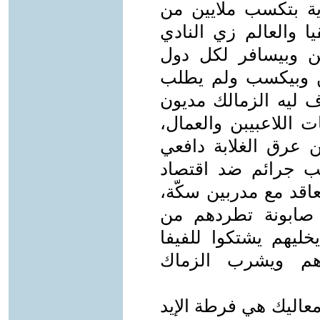
دية بتكسب ملايين من
ا والعالم زي النادي
يين وبيسافر لكل دول
ين وبيكسب ولم يطلب
ف ليه الزمالك مديون
اللاعبيبن والعمال،
يهم 100 مليون من عرق الغلابة دافعي
كب جرائم ضد اقتصاد
عاقد مع مدربين سكّة،
صابونة تطردهم من
خليهم يشتكوا للفيفا
اهم ويشرب الزماك
اليك هي فرطة الإيد